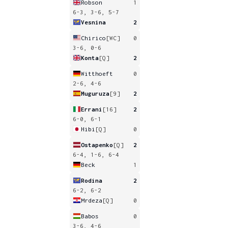
Robson
1
6-3, 3-6, 5-7
Vesnina
2
Chirico
[WC]
0
3-6, 0-6
Konta
[Q]
2
Witthoeft
0
2-6, 4-6
Muguruza
[9]
2
Errani
[16]
2
6-0, 6-1
Hibi
[Q]
0
Ostapenko
[Q]
2
6-4, 1-6, 6-4
Beck
1
Rodina
2
6-2, 6-2
Mrdeza
[Q]
0
Babos
0
3-6, 4-6