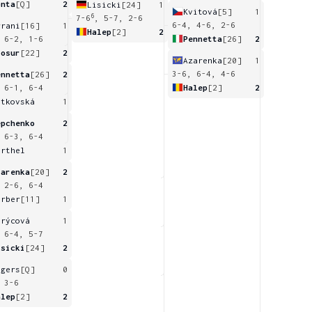
onta
[Q]
2
Lisicki
[24]
1
Kvitová
[5]
1
6
7-6
, 5-7, 2-6
6-4, 4-6, 2-6
rrani
[16]
1
Halep
[2]
2
Pennetta
[26]
2
 6-2, 1-6
tosur
[22]
2
Azarenka
[20]
1
3-6, 6-4, 4-6
ennetta
[26]
2
Halep
[2]
2
 6-1, 6-4
etkovská
1
epchenko
2
 6-3, 6-4
arthel
1
zarenka
[20]
2
 2-6, 6-4
erber
[11]
1
trýcová
1
 6-4, 5-7
isicki
[24]
2
ogers
[Q]
0
 3-6
alep
[2]
2