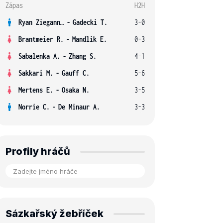
Zápas
H2H
Ryan Ziegann S.
-
Gadecki T.
3-0
Brantmeier R.
-
Mandlik E.
0-3
Sabalenka A.
-
Zhang S.
4-1
Sakkari M.
-
Gauff C.
5-6
Mertens E.
-
Osaka N.
3-5
Norrie C.
-
De Minaur A.
3-3
Profily hráčů
Sázkařský žebříček