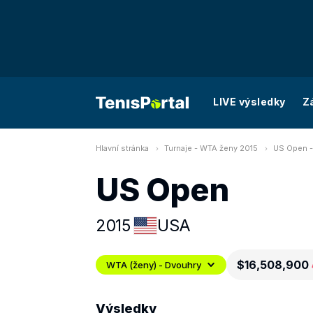
LIVE výsledky
Z
Hlavní stránka
Turnaje - WTA ženy 2015
US Open -
US Open
2015
USA
$16,508,900
WTA (ženy) - Dvouhry
Výsledky