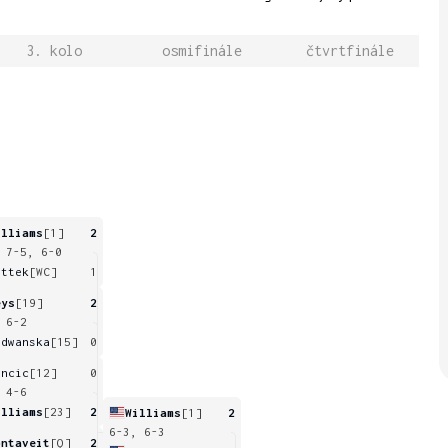
3. kolo
osmifinále
čtvrtfinále
illiams
[1]
2
 7-5, 6-0
attek
[WC]
1
eys
[19]
2
 6-2
adwanska
[15]
0
encic
[12]
0
 4-6
illiams
[23]
2
Williams
[1]
2
6-3, 6-3
ontaveit
[Q]
2