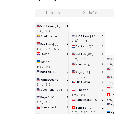
1. kolo
2. kolo
Williams
[1]
1
6-0, 2-0
Diatchenko
0
Williams
[1]
2
5
7-6
, 6-3
Bertens
[Q]
2
Bertens
[Q]
0
3-6, 6-4, 6-2
Lucic
1
Mattek
[WC]
2
6-2, 6-1
W
Baindl
[Q]
0
Vandeweghe
0
3-6,
4-6, 3-6
M
Mattek
[WC]
2
Keys
[19]
2
6-1, 6-2
K
Vandeweghe
2
Smitková
0
6-3,
6-4, 6-3
R
Stephens
[29]
0
Linette
0
3-6, 2-6
B
Keys
[19]
2
Radwanska
[15]
2
3-6,
6-2, 6-4
W
Koukalová
0
Bencic
[12]
2
3
5-7, 7-6
, 6-3
K