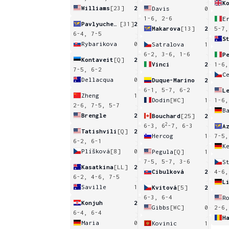
K
Williams
[23]
2
Davis
0
1-6, 2-6
E
Pavlyuchenkova
[31]
2
Makarova
[13]
2
5-7,
6-4, 7-5
S
Rybarikova
0
Satralova
1
6-2, 3-6, 1-6
P
Kontaveit
[Q]
2
Vinci
2
1-6,
7-5, 6-2
C
Dellacqua
0
Duque-Marino
2
6-1, 5-7, 6-2
L
Zheng
1
Dodin
[WC]
1
1-6,
2-6, 7-5, 5-7
B
Brengle
2
Bouchard
[25]
2
2
6-3, 6
-7, 6-3
A
Tatishvili
[Q]
2
Hercog
1
7-5,
6-2, 6-1
K
Plíšková
[8]
0
Pegula
[Q]
1
7-5, 5-7, 3-6
S
Kasatkina
[LL]
2
Cibulková
2
4-6,
6-2, 4-6, 7-5
L
Saville
1
Kvitová
[5]
2
6-3, 6-4
R
Konjuh
2
Gibbs
[WC]
0
2-6,
6-4, 6-4
H
Maria
0
Kovinic
1