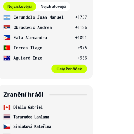
Nejziskovější
Nejztrátovější
Cerundolo Juan Manuel
+1737
Obradovic Andrea
+1126
Eala Alexandra
+1091
Torres Tiago
+975
Aguiard Enzo
+936
Celý žebříček
Vinci
0
4
6
-7, 2-6
Pennetta
[26]
2
Zranění hráči
Diallo Gabriel
Tararudee Lanlana
Siniaková Kateřina