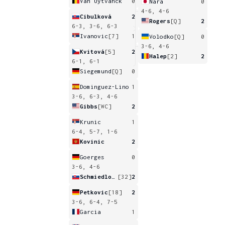
Van Uytvanck
0
Nara
0
4-6, 4-6
Cibulková
2
Rogers
[Q]
2
6-3, 3-6, 6-3
Ivanovic
[7]
1
Volodko
[Q]
0
3-6, 4-6
Kvitová
[5]
2
Halep
[2]
2
6-1, 6-1
Siegemund
[Q]
0
Dominguez-Lino
1
3-6, 6-3, 4-6
Gibbs
[WC]
2
Krunic
1
6-4, 5-7, 1-6
Kovinic
2
Goerges
0
3-6, 4-6
Schmiedlova
[32]
2
Petkovic
[18]
2
3-6, 6-4, 7-5
Garcia
1