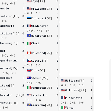
Keys
[19]
0
 3-6, 6-0
rengle
1
Williams
[23]
2
6-2, 6-1
asatkina
[LL]
0
Kontaveit
[Q]
0
 3-6
ladenovic
2
Mladenovic
2
2
7-6
, 4-6, 6-1
vitolina
[17]
0
Makarova
[13]
1
 5-7
akarova
[13]
2
Vinci
1
inci
2
Bouchard
[25]
0
 5-7, 6-2
uque-Marino
1
Kvitová
[5]
2
7-5, 6-3
ouchard
[25]
2
Konta
[Q]
0
, 4-6, 6-3
ibulková
1
Stosur
[22]
0
Williams
[1]
2
4-6, 4-6
6-2, 1-6, 6-3
vitová
[5]
2
Pennetta
[26]
2
Williams
[23]
1
 6-1
Schmiedlova
[32]
0
Lepchenko
0
Mladenovic
1
3-6, 4-6
3-6, 7-5, 4-6
etkovic
[18]
0
Azarenka
[20]
2
Vinci
2
, 3-6