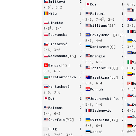
Smitková
2
Doi
1
6-2,
4
7-6
, 6-2
B
Mitu
0
Falconi
1
2
3-6, 7-6
, 2-6
K
Linette
2
Williams
[23]
2
2-6,
3
7-6
, 6-1
M
Radwanska
0
Pavlyuchenkova
[31]
0
5-7, 4-6
S
Siniaková
0
Kontaveit
[Q]
2
3-6,
2-6, 3-6
M
Radwanska
[15]
2
Brengle
2
6-3, 6-2
V
Bencic
[12]
2
Tatishvili
[Q]
0
6-1,
6-1, 6-2
D
Karatantcheva
0
Kasatkina
[LL]
2
6-4, 6-4
B
Hantuchová
0
9
Konjuh
0
7-6
3-6, 3-6
C
Doi
2
Jovanovski Petrovic
0
5-7, 1-6
K
Falconi
2
Mladenovic
2
6-2,
6-4, 6-2
Crawford
[WC]
0
Svitolina
[17]
2
6-3, 6-4
P
Puig
1
2
Kanepi
0
6
-7
7
4-6, 7-6
, 3-6