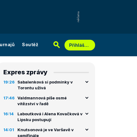
urnajů
Soutěž
Přihlášení
Expres zprávy
19:26
Sabalenková si podmínky v
Torontu užívá
17:46
Valdmannová píše osmé
vítězství v řadě
16:14
Laboutková i Alena Kovačková v
Lipsku postupují
14:01
Knutsonová je ve Varšavě v
semifinále