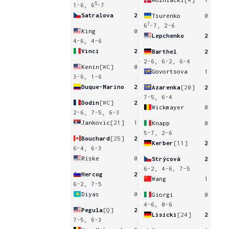
5
1-6, 6
-7
Satralova
2
Tsurenko
0
7
6
-7, 2-6
King
0
Lepchenko
2
4-6, 4-6
Vinci
2
Barthel
2
2-6, 6-2, 6-4
Kenin
[WC]
0
Govortsova
1
3-6, 1-6
Duque-Marino
2
Azarenka
[20]
2
7-5, 6-4
Dodin
[WC]
2
Wickmayer
0
2-6, 7-5, 6-3
Jankovic
[21]
1
Knapp
0
5-7, 2-6
Bouchard
[25]
2
Kerber
[11]
2
6-4, 6-3
Riske
0
Strýcová
2
6-2, 4-6, 7-5
Hercog
2
Wang
1
6-2, 7-5
Diyas
0
Giorgi
0
4-6, 0-6
Pegula
[Q]
2
Lisicki
[24]
2
7-5, 6-3