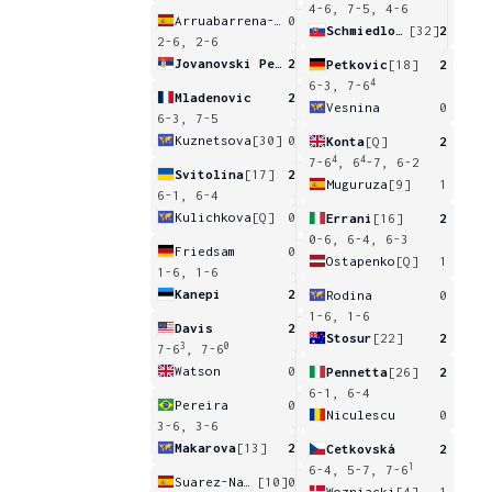
4-6, 7-5, 4-6
Arruabarrena-Vecino
0
Schmiedlova
[32]
2
2-6, 2-6
Jovanovski Petrovic
2
Petkovic
[18]
2
4
6-3, 7-6
Mladenovic
2
Vesnina
0
6-3, 7-5
Kuznetsova
[30]
0
Konta
[Q]
2
4
4
7-6
, 6
-7, 6-2
Svitolina
[17]
2
Muguruza
[9]
1
6-1, 6-4
Kulichkova
[Q]
0
Errani
[16]
2
0-6, 6-4, 6-3
Friedsam
0
Ostapenko
[Q]
1
1-6, 1-6
Kanepi
2
Rodina
0
1-6, 1-6
Davis
2
Stosur
[22]
2
3
0
7-6
, 7-6
Watson
0
Pennetta
[26]
2
6-1, 6-4
Pereira
0
Niculescu
0
3-6, 3-6
Makarova
[13]
2
Cetkovská
2
1
6-4, 5-7, 7-6
Suarez-Navarro
[10]
0
Wozniacki
[4]
1