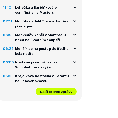
11:10
Lehečka a Bartůňková o
osmifinále na Masters
semifinále
finále
07:11
Monfils nadělil Tienovi kanára,
přesto padl
06:53
Medveděv končí v Montrealu
hned na úvodním soupeři
06:26
Menšík se na postup do třetího
kola nadřel
06:05
Noskové první zápas po
Wimbledonu nevyšel
05:39
Krejčíková nestačila v Torontu
na Samsonovovou
Další expres zprávy