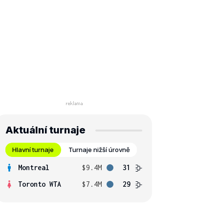
Aktuální turnaje
Hlavní turnaje
Turnaje nižší úrovně
Montreal
$9.4M
31
Toronto WTA
$7.4M
29