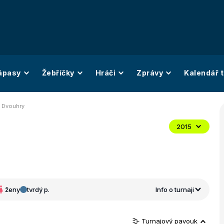
ápasy
Žebříčky
Hráči
Zprávy
Kalendář t
 Dvouhry
2015
ženy
tvrdý p.
Info o turnaji
Turnajový pavouk