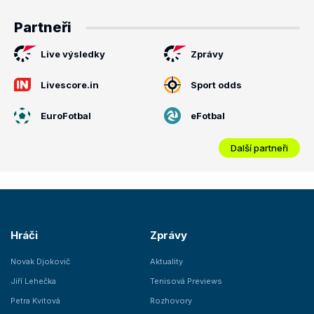
Partneři
Live výsledky
Zprávy
Livescore.in
Sport odds
EuroFotbal
eFotbal
Další partneři
Hráči
Zprávy
Novak Djokovič
Aktuality
Jiří Lehečka
Tenisová Previews
Petra Kvitová
Rozhovory