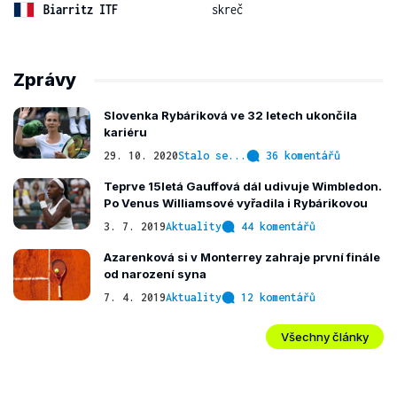
Biarritz ITF
skreč
Zprávy
Slovenka Rybáriková ve 32 letech ukončila
kariéru
29. 10. 2020
Stalo se...
36 komentářů
Teprve 15letá Gauffová dál udivuje Wimbledon.
Po Venus Williamsové vyřadila i Rybárikovou
3. 7. 2019
Aktuality
44 komentářů
Azarenková si v Monterrey zahraje první finále
od narození syna
7. 4. 2019
Aktuality
12 komentářů
Všechny články