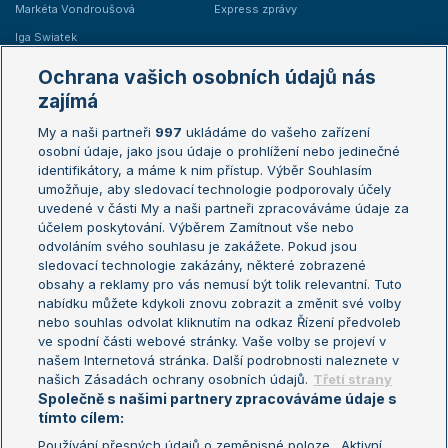
Markéta Vondroušová
Express zprávy
Iga Swiatek
Marie Bouzková
Ochrana vašich osobních údajů nás
Žebříčky
Kalendář turnajů
zajímá
My a naši partneři
997
ukládáme do vašeho zařízení
Žebříček ATP (muži)
Australian Open
osobní údaje, jako jsou údaje o prohlížení nebo jedinečné
Žebříček WTA (ženy)
French Open
identifikátory, a máme k nim přístup. Výběr Souhlasím
umožňuje, aby sledovací technologie podporovaly účely
Sázkařský žebříček
Wimbledon
uvedené v části My a naši partneři zpracováváme údaje za
US Open
účelem poskytování. Výběrem Zamítnout vše nebo
odvoláním svého souhlasu je zakážete. Pokud jsou
Turnaj mistrů
sledovací technologie zakázány, některé zobrazené
Turnaj mistryň
obsahy a reklamy pro vás nemusí být tolik relevantní. Tuto
Aktualní trendy
nabídku můžete kdykoli znovu zobrazit a změnit své volby
nebo souhlas odvolat kliknutím na odkaz Řízení předvoleb
ve spodní části webové stránky. Vaše volby se projeví v
Fotbalové přestupy
našem Internetová stránka. Další podrobnosti naleznete v
Livesport Daily
našich Zásadách ochrany osobních údajů.
Třetí strany
Společně s našimi partnery zpracováváme údaje s
LS Prague Open
tímto cílem:
Používání přesných údajů o zeměpisné poloze . Aktivní