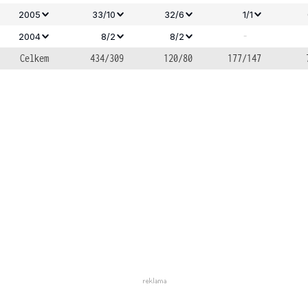
2005
33/10
32/6
1/1
-
2004
8/2
8/2
Celkem
434/309
120/80
177/147