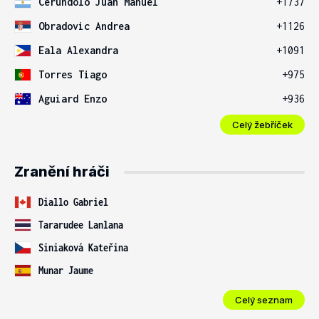
Cerundolo Juan Manuel
+1737
Obradovic Andrea
+1126
Eala Alexandra
+1091
Torres Tiago
+975
Aguiard Enzo
+936
Celý žebříček
Zranění hráči
Diallo Gabriel
Tararudee Lanlana
Siniaková Kateřina
Munar Jaume
Celý seznam