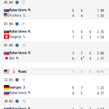
05.04.
ČF
Rybarikova M.
6
6
1.88
Vickery S.
4
4
1.93
03.04.
OF
Rybarikova M.
5
6
6
2.35
Voegele S.
7
2
3
1.59
01.04.
1K
Rybarikova M.
2
7
6
2.06
5
Doi M.
6
6
4
1.77
Miami
1
2
3
Kurs
22.03.
2K
Goerges J.
6
7
1.23
Rybarikova M.
4
5
4.37
20.03.
1K
Rybarikova M.