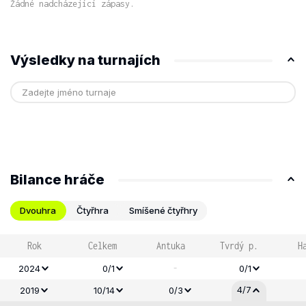
Žádné nadcházející zápasy.
Výsledky na turnajích
Bilance hráče
Dvouhra
Čtyřhra
Smíšené čtyřhry
Rok
Celkem
Antuka
Tvrdý p.
H
-
2024
0/1
0/1
4/7
2019
10/14
0/3