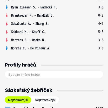
Ryan Ziegann S.
-
Gadecki T.
3-0
Brantmeier R.
-
Mandlik E.
0-3
Sabalenka A.
-
Zhang S.
4-1
Sakkari M.
-
Gauff C.
5-6
Mertens E.
-
Osaka N.
3-5
Norrie C.
-
De Minaur A.
3-3
Profily hráčů
Sázkařský žebříček
Nejziskovější
Nejztrátovější