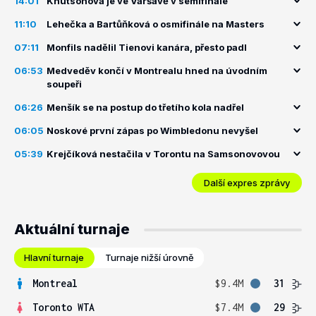
14:01
Knutsonová je ve Varšavě v semifinále
11:10
Lehečka a Bartůňková o osmifinále na Masters
07:11
Monfils nadělil Tienovi kanára, přesto padl
06:53
Medveděv končí v Montrealu hned na úvodním
soupeři
06:26
Menšík se na postup do třetího kola nadřel
06:05
Noskové první zápas po Wimbledonu nevyšel
05:39
Krejčíková nestačila v Torontu na Samsonovovou
Další expres zprávy
Aktuální turnaje
Hlavní turnaje
Turnaje nižší úrovně
Montreal
$9.4M
31
Toronto WTA
$7.4M
29