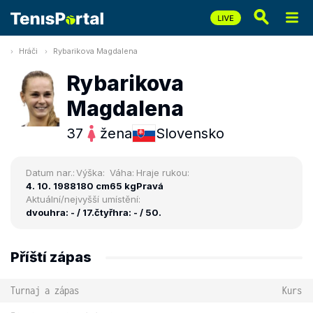
Hráči
Rybarikova Magdalena
Rybarikova
Magdalena
37
žena
Slovensko
Datum nar.:
Výška:
Váha:
Hraje rukou:
4. 10. 1988
180 cm
65 kg
Pravá
Aktuální/nejvyšší umístění:
dvouhra: - / 17.
čtyřhra: - / 50.
Příští zápas
Turnaj a zápas
Kurs