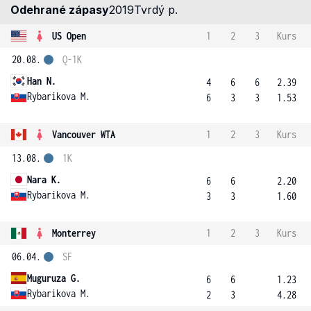
Odehrané zápasy
2019
Tvrdý p.
US Open
1
2
3
Kurs
20.08.
Q-1K
Han N.
4
6
6
2.39
Rybarikova M.
6
3
3
1.53
Vancouver WTA
1
2
3
Kurs
13.08.
1K
Nara K.
6
6
2.20
Rybarikova M.
3
3
1.60
Monterrey
1
2
3
Kurs
06.04.
SF
Muguruza G.
6
6
1.23
Rybarikova M.
2
3
4.28