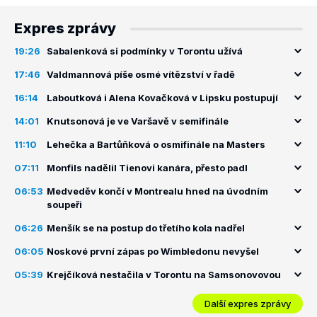
Expres zprávy
19:26
Sabalenková si podmínky v Torontu užívá
17:46
Valdmannová píše osmé vítězství v řadě
16:14
Laboutková i Alena Kovačková v Lipsku postupují
14:01
Knutsonová je ve Varšavě v semifinále
11:10
Lehečka a Bartůňková o osmifinále na Masters
07:11
Monfils nadělil Tienovi kanára, přesto padl
06:53
Medveděv končí v Montrealu hned na úvodním
soupeři
06:26
Menšík se na postup do třetího kola nadřel
06:05
Noskové první zápas po Wimbledonu nevyšel
05:39
Krejčíková nestačila v Torontu na Samsonovovou
Další expres zprávy