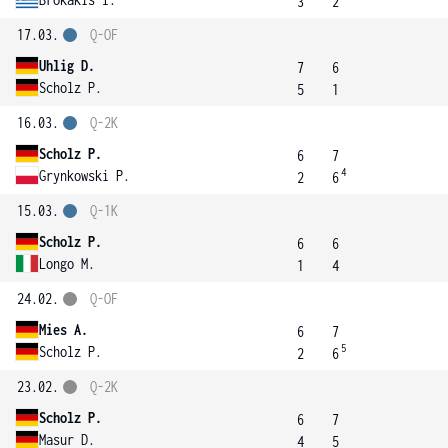
3
2
17.03.
Q-OF
Uhlig D.
7
6
Scholz P.
5
1
16.03.
Q-2K
Scholz P.
6
7
4
Grynkowski P.
2
6
15.03.
Q-1K
Scholz P.
6
6
Longo M.
1
4
24.02.
Q-OF
Mies A.
6
7
5
Scholz P.
2
6
23.02.
Q-2K
Scholz P.
6
7
Masur D.
4
5