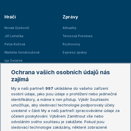
Hráči
Zprávy
Novak Djokovič
Aktuality
Jiří Lehečka
Tenisová Previews
Petra Kvitová
Rozhovory
Markéta Vondroušová
Express zprávy
Iga Swiatek
Marie Bouzková
Ochrana vašich osobních údajů nás
Žebříčky
Kalendář turnajů
zajímá
My a naši partneři
997
ukládáme do vašeho zařízení
Žebříček ATP (muži)
Australian Open
osobní údaje, jako jsou údaje o prohlížení nebo jedinečné
Žebříček WTA (ženy)
French Open
identifikátory, a máme k nim přístup. Výběr Souhlasím
umožňuje, aby sledovací technologie podporovaly účely
Sázkařský žebříček
Wimbledon
uvedené v části My a naši partneři zpracováváme údaje za
US Open
účelem poskytování. Výběrem Zamítnout vše nebo
odvoláním svého souhlasu je zakážete. Pokud jsou
Turnaj mistrů
sledovací technologie zakázány, některé zobrazené
Turnaj mistryň