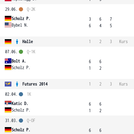
29.06.
Q-2K
Scholz P.
3
6
7
Bybel N.
6
4
5
Halle
1
2
3
Kurs
07.06.
Q-1K
Bolt A.
6
6
Scholz P.
1
2
Futures 2014
1
2
3
Kurs
02.04.
1K
Katic D.
6
6
Scholz P.
1
2
31.03.
Q-OF
Scholz P.
6
6