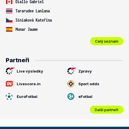
Diallo Gabriel
Tararudee Lanlana
Siniaková Kateřina
Munar Jaume
Celý seznam
Partneři
Live výsledky
Zprávy
Livescore.in
Sport odds
EuroFotbal
eFotbal
Další partneři