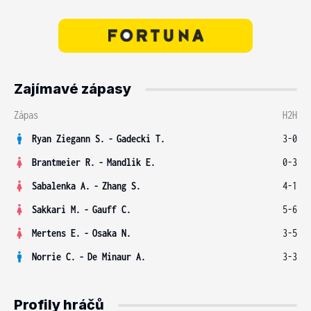
Zajímavé zápasy
Zápas
H2H
Ryan Ziegann S.
-
Gadecki T.
3-0
Brantmeier R.
-
Mandlik E.
0-3
Sabalenka A.
-
Zhang S.
4-1
Sakkari M.
-
Gauff C.
5-6
Mertens E.
-
Osaka N.
3-5
Norrie C.
-
De Minaur A.
3-3
Profily hráčů