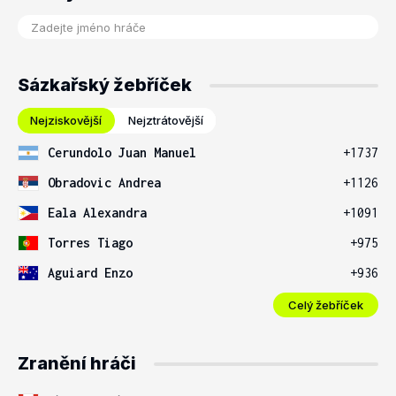
Sázkařský žebříček
Nejziskovější
Nejztrátovější
Cerundolo Juan Manuel
+1737
Obradovic Andrea
+1126
Eala Alexandra
+1091
Torres Tiago
+975
Aguiard Enzo
+936
Celý žebříček
Zranění hráči