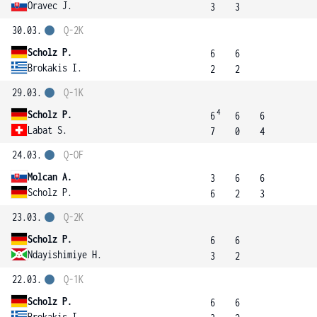
Oravec J.
3
3
30.03.
Q-2K
Scholz P.
6
6
Brokakis I.
2
2
29.03.
Q-1K
4
Scholz P.
6
6
6
Labat S.
7
0
4
24.03.
Q-OF
Molcan A.
3
6
6
Scholz P.
6
2
3
23.03.
Q-2K
Scholz P.
6
6
Ndayishimiye H.
3
2
22.03.
Q-1K
Scholz P.
6
6
Brokakis I.