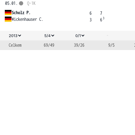
05.01.
Q-1K
Scholz P.
6
7
3
Wickenhauser C.
3
6
-
2013
5/4
0/1
Celkem
69/49
39/26
9/5