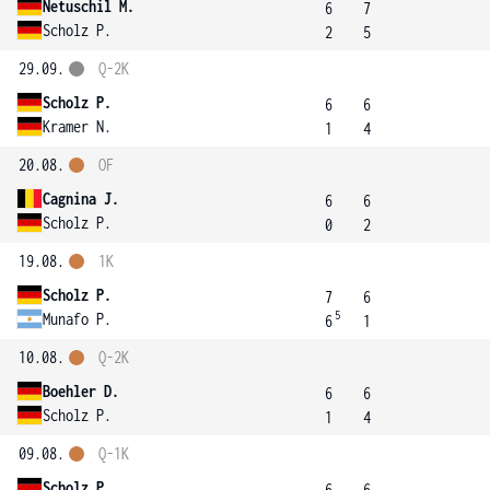
Netuschil M.
6
7
Scholz P.
2
5
29.09.
Q-2K
Scholz P.
6
6
Kramer N.
1
4
20.08.
OF
Cagnina J.
6
6
Scholz P.
0
2
19.08.
1K
Scholz P.
7
6
5
Munafo P.
6
1
10.08.
Q-2K
Boehler D.
6
6
Scholz P.
1
4
09.08.
Q-1K
Scholz P.
6
6