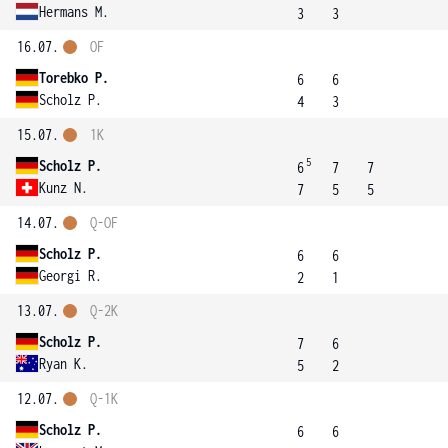
Hermans M.
3
3
16.07.
OF
Torebko P.
6
6
Scholz P.
4
3
15.07.
1K
5
Scholz P.
6
7
7
Kunz N.
7
5
5
14.07.
Q-OF
Scholz P.
6
6
Georgi R.
2
1
13.07.
Q-2K
Scholz P.
7
6
Ryan K.
5
2
12.07.
Q-1K
Scholz P.
6
6