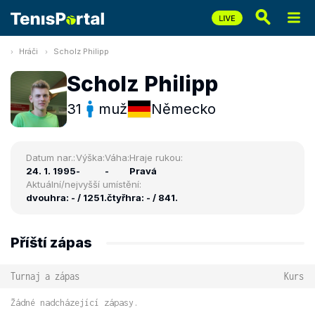
Hráči
Scholz Philipp
Scholz Philipp
31
muž
Německo
Datum nar.:
Výška:
Váha:
Hraje rukou:
24. 1. 1995
-
-
Pravá
Aktuální/nejvyšší umístění:
dvouhra: - / 1251.
čtyřhra: - / 841.
Příští zápas
Turnaj a zápas
Kurs
Žádné nadcházející zápasy.