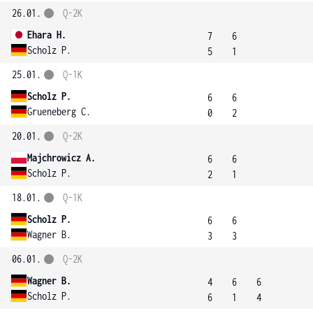
26.01.
Q-2K
Ehara H.
7
6
Scholz P.
5
1
25.01.
Q-1K
Scholz P.
6
6
Grueneberg C.
0
2
20.01.
Q-2K
Majchrowicz A.
6
6
Scholz P.
2
1
18.01.
Q-1K
Scholz P.
6
6
Wagner B.
3
3
06.01.
Q-2K
Wagner B.
4
6
6
Scholz P.
6
1
4