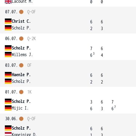
Lacount M.
0
0
07.07.
Q-OF
Christ C.
6
6
Scholz P.
2
3
06.07.
Q-2K
Scholz P.
7
6
3
Willems J.
6
4
03.07.
OF
Haenle P.
6
6
Scholz P.
2
2
01.07.
1K
Scholz P.
3
6
7
7
Mijic I.
6
3
6
30.06.
Q-OF
Scholz P.
6
6
Kopeinigg D.
1
3