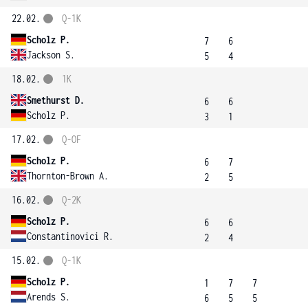
22.02.
Q-1K
Scholz P.
7
6
Jackson S.
5
4
18.02.
1K
Smethurst D.
6
6
Scholz P.
3
1
17.02.
Q-OF
Scholz P.
6
7
Thornton-Brown A.
2
5
16.02.
Q-2K
Scholz P.
6
6
Constantinovici R.
2
4
15.02.
Q-1K
Scholz P.
1
7
7
Arends S.
6
5
5