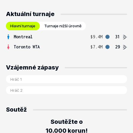
Aktuální turnaje
Hlavní turnaje
Turnaje nižší úrovně
Montreal
$9.4M
31
Toronto WTA
$7.4M
29
Vzájemné zápasy
Soutěž
Soutěžte o
10.000 korun!