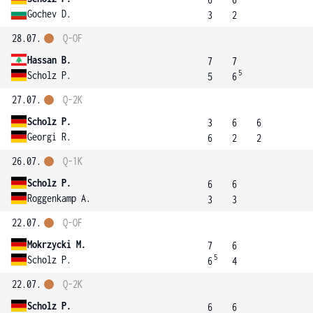
Gochev D.
3
2
28.07.
Q-OF
Hassan B.
7
7
5
Scholz P.
5
6
27.07.
Q-2K
Scholz P.
3
6
6
Georgi R.
6
2
2
26.07.
Q-1K
Scholz P.
6
6
Roggenkamp A.
3
3
22.07.
Q-OF
Mokrzycki M.
7
6
5
Scholz P.
6
4
22.07.
Q-2K
Scholz P.
6
6