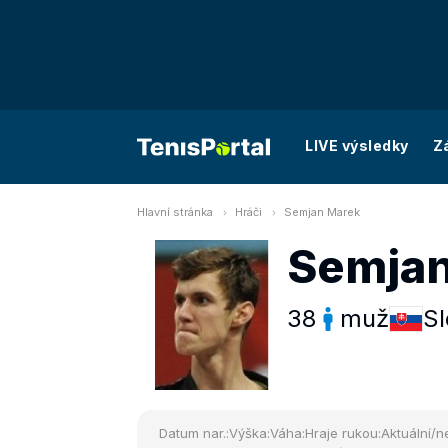
LIVE výsledky
Z
Hlavní stránka
Hráči
Semjan Marek
Semjan
38
muž
S
Datum nar.:
Výška:
Váha:
Hraje rukou:
Aktuální/ne