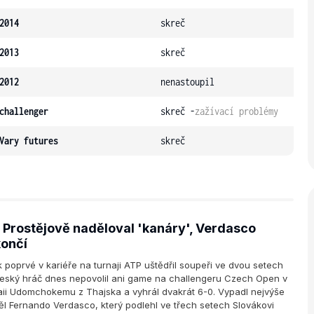
2014
skreč
2013
skreč
2012
nenastoupil
challenger
skreč -
zažívací problémy
Vary futures
skreč
 Prostějově naděloval 'kanáry', Verdasco
ončí
poprvé v kariéře na turnaji ATP uštědřil soupeři ve dvou setech
Český hráč dnes nepovolil ani game na challengeru Czech Open v
aii Udomchokemu z Thajska a vyhrál dvakrát 6-0. Vypadl nejvýše
l Fernando Verdasco, který podlehl ve třech setech Slovákovi