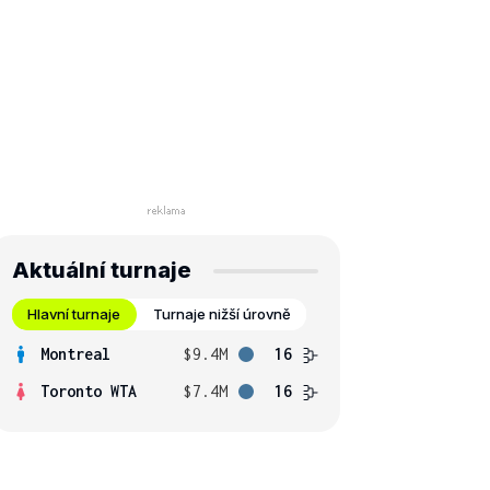
Aktuální turnaje
Hlavní turnaje
Turnaje nižší úrovně
Montreal
$9.4M
16
Toronto WTA
$7.4M
16