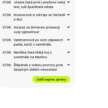
07.08.
Jódara čeká proti Lehečkovi velký
test, tuší španělská média
07.08.
Knutsonová si zahraje ve Varšavě
o titul
07.08.
Alcaraz se Sinnerem prokazují
svoji výjimečnost
07.08.
Valdmannová po osmi zápasech
padla, končí v semifinále
07.08.
Menšíka čeká těžký boj o
osmifinále na Masters
07.08.
Štěpánek s volbou povrchu proti
Spojeným státům nesouhlasí
Další expres zprávy