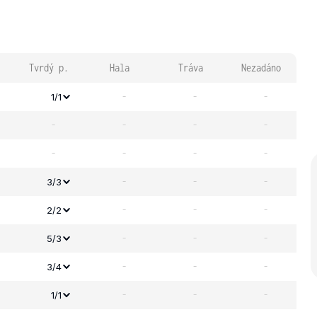
Tvrdý p.
Hala
Tráva
Nezadáno
-
-
-
1/1
-
-
-
-
-
-
-
-
-
-
-
3/3
-
-
-
2/2
-
-
-
5/3
-
-
-
3/4
-
-
-
1/1