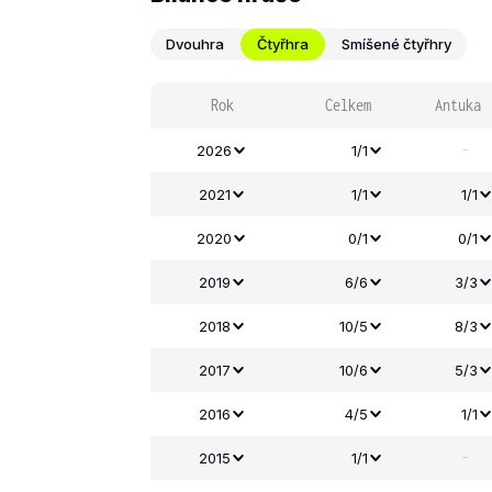
Dvouhra
Čtyřhra
Smíšené čtyřhry
Rok
Celkem
Antuka
-
2026
1/1
2021
1/1
1/1
2020
0/1
0/1
2019
6/6
3/3
2018
10/5
8/3
2017
10/6
5/3
2016
4/5
1/1
-
2015
1/1