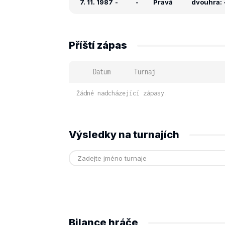
7. 11. 1987
-
-
Pravá
dvouhra: -
Příští zápas
Datum
Turnaj
Žádné nadcházející zápasy.
Výsledky na turnajích
Bilance hráče