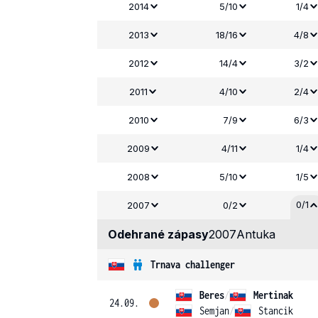
2014
5/10
1/4
2013
18/16
4/8
2012
14/4
3/2
2011
4/10
2/4
2010
7/9
6/3
2009
4/11
1/4
2008
5/10
1/5
0/1
2007
0/2
Odehrané zápasy
2007
Antuka
Trnava challenger
Beres
/
Mertinak
24.09.
Semjan
/
Stancik