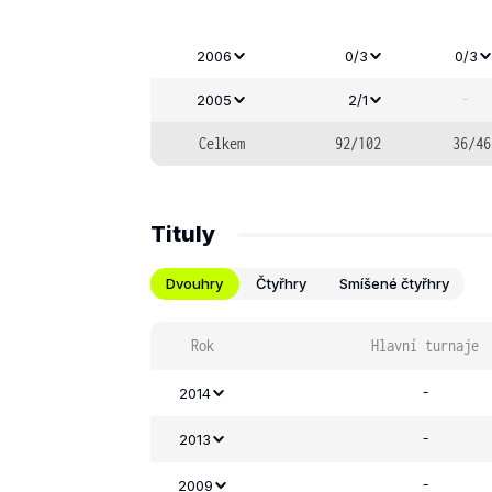
2006
0/3
0/3
-
2005
2/1
Celkem
92/102
36/46
Tituly
Dvouhry
Čtyřhry
Smíšené čtyřhry
Rok
Hlavní turnaje
-
2014
-
2013
-
2009