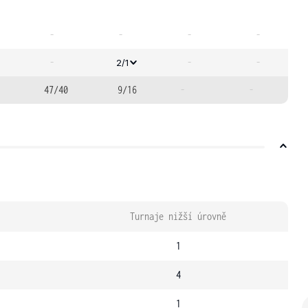
-
-
-
-
-
-
-
2/1
47/40
9/16
-
-
Turnaje nižší úrovně
1
4
1