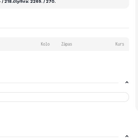
 / 218.
čtyřhra: 2269. / 270.
Kolo
Zápas
Kurs