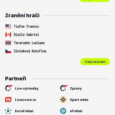
Zranění hráči
Tiafoe Frances
Diallo Gabriel
Tararudee Lanlana
Siniaková Kateřina
Celý seznam
Partneři
Live výsledky
Zprávy
Livescore.in
Sport odds
EuroFotbal
eFotbal