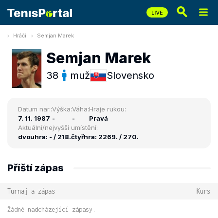
Hráči
Semjan Marek
Semjan Marek
38
muž
Slovensko
Datum nar.:
Výška:
Váha:
Hraje rukou:
7. 11. 1987
-
-
Pravá
Aktuální/nejvyšší umístění:
dvouhra: - / 218.
čtyřhra: 2269. / 270.
Příští zápas
Turnaj a zápas
Kurs
Žádné nadcházející zápasy.