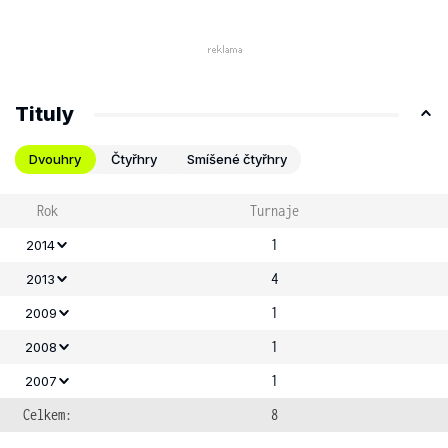
Tituly
Dvouhry
Čtyřhry
Smíšené čtyřhry
Rok
Turnaje
1
2014
4
2013
1
2009
1
2008
1
2007
Celkem:
8