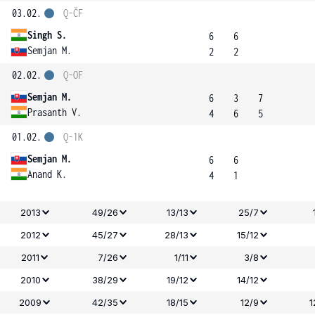
03.02.
Q-ČF
Singh S.
6
6
Semjan M.
2
2
02.02.
Q-OF
Semjan M.
6
3
7
Prasanth V.
4
6
5
01.02.
Q-1K
Semjan M.
6
6
Anand K.
4
1
2013
49/26
13/13
25/7
2012
45/27
28/13
15/12
2011
7/26
1/11
3/8
2010
38/29
19/12
14/12
2009
42/35
18/15
12/9
1