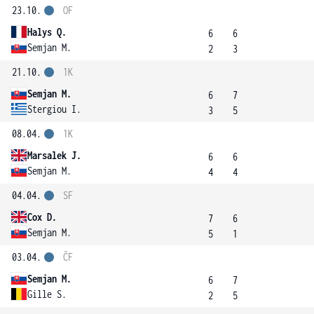
23.10.
OF
Halys Q.
6
6
Semjan M.
2
3
21.10.
1K
Semjan M.
6
7
Stergiou I.
3
5
08.04.
1K
Marsalek J.
6
6
Semjan M.
4
4
04.04.
SF
Cox D.
7
6
Semjan M.
5
1
03.04.
ČF
Semjan M.
6
7
Gille S.
2
5