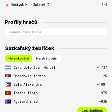
Kostyuk M.
-
Swiatek I.
1-3
Profily hráčů
Sázkařský žebříček
Nejziskovější
Nejztrátovější
Cerundolo Juan Manuel
+1737
Obradovic Andrea
+1126
Eala Alexandra
+1091
Torres Tiago
+975
Aguiard Enzo
+936
Celý žebříček