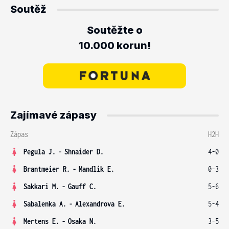
Soutěž
Soutěžte o
10.000 korun!
Zajímavé zápasy
Zápas
H2H
Pegula J.
-
Shnaider D.
4-0
Brantmeier R.
-
Mandlik E.
0-3
Sakkari M.
-
Gauff C.
5-6
Sabalenka A.
-
Alexandrova E.
5-4
Mertens E.
-
Osaka N.
3-5