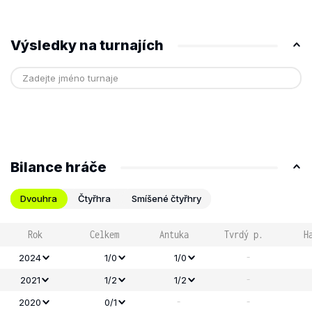
Výsledky na turnajích
Bilance hráče
Dvouhra
Čtyřhra
Smíšené čtyřhry
Rok
Celkem
Antuka
Tvrdý p.
H
-
2024
1/0
1/0
-
2021
1/2
1/2
-
-
2020
0/1