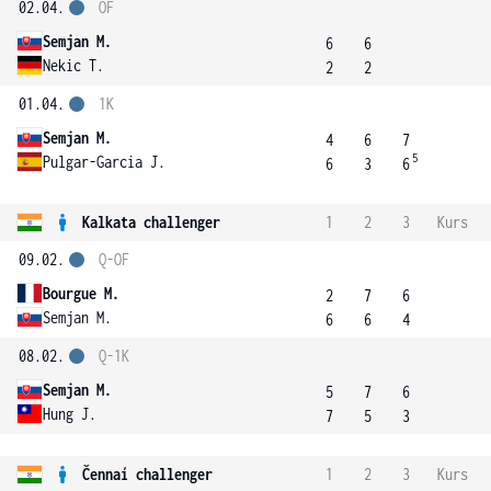
02.04.
OF
Semjan M.
6
6
Nekic T.
2
2
01.04.
1K
Semjan M.
4
6
7
5
Pulgar-Garcia J.
6
3
6
Kalkata challenger
1
2
3
Kurs
09.02.
Q-OF
Bourgue M.
2
7
6
Semjan M.
6
6
4
08.02.
Q-1K
Semjan M.
5
7
6
Hung J.
7
5
3
Čennaí challenger
1
2
3
Kurs