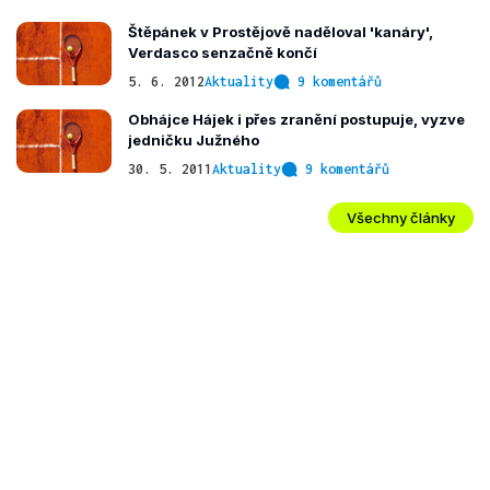
Štěpánek v Prostějově naděloval 'kanáry',
Verdasco senzačně končí
5. 6. 2012
Aktuality
9 komentářů
Obhájce Hájek i přes zranění postupuje, vyzve
jedničku Južného
30. 5. 2011
Aktuality
9 komentářů
Všechny články