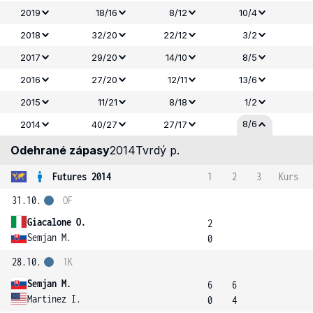
2019
18/16
8/12
10/4
2018
32/20
22/12
3/2
2017
29/20
14/10
8/5
2016
27/20
12/11
13/6
2015
11/21
8/18
1/2
8/6
2014
40/27
27/17
Odehrané zápasy
2014
Tvrdý p.
Futures 2014
1
2
3
Kurs
31.10.
OF
Giacalone O.
2
Semjan M.
0
28.10.
1K
Semjan M.
6
6
Martinez I.
0
4