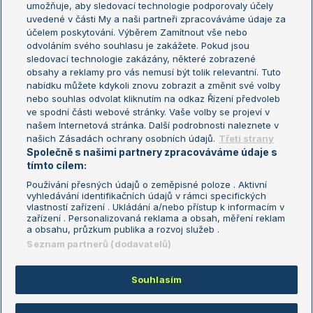
umožňuje, aby sledovací technologie podporovaly účely
Sázkařský žebříček
Wimbledon
uvedené v části My a naši partneři zpracováváme údaje za
US Open
účelem poskytování. Výběrem Zamítnout vše nebo
odvoláním svého souhlasu je zakážete. Pokud jsou
Turnaj mistrů
sledovací technologie zakázány, některé zobrazené
Turnaj mistryň
obsahy a reklamy pro vás nemusí být tolik relevantní. Tuto
Aktualní trendy
nabídku můžete kdykoli znovu zobrazit a změnit své volby
nebo souhlas odvolat kliknutím na odkaz Řízení předvoleb
ve spodní části webové stránky. Vaše volby se projeví v
Fotbalové přestupy
našem Internetová stránka. Další podrobnosti naleznete v
Livesport Daily
našich Zásadách ochrany osobních údajů.
Třetí strany
Společně s našimi partnery zpracováváme údaje s
LS Prague Open
tímto cílem:
Používání přesných údajů o zeměpisné poloze . Aktivní
vyhledávání identifikačních údajů v rámci specifických
vlastností zařízení . Ukládání a/nebo přístup k informacím v
Podmínky užití
Nastavení soukromí
zařízení . Personalizovaná reklama a obsah, měření reklam
GDPR a žurnalistika
Reklama
a obsahu, průzkum publika a rozvoj služeb .
Informace o zpracování osobních
Kontakt
Seznam partnerů (dodavatelů)
údajů
Tiráž
Souhlasím
Copyright © 2008-2026 TenisPortal.cz. Využíváme zpravodajství ČTK.