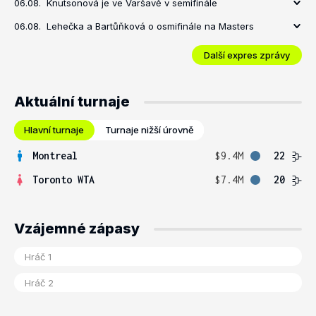
06.08.
Knutsonová je ve Varšavě v semifinále
06.08.
Lehečka a Bartůňková o osmifinále na Masters
Další expres zprávy
Aktuální turnaje
Hlavní turnaje
Turnaje nižší úrovně
Montreal
$9.4M
22
Toronto WTA
$7.4M
20
Vzájemné zápasy