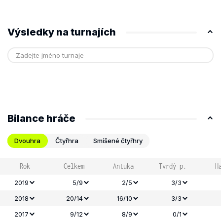
Výsledky na turnajích
Bilance hráče
Dvouhra
Čtyřhra
Smíšené čtyřhry
Rok
Celkem
Antuka
Tvrdý p.
H
2019
5/9
2/5
3/3
2018
20/14
16/10
3/3
2017
9/12
8/9
0/1