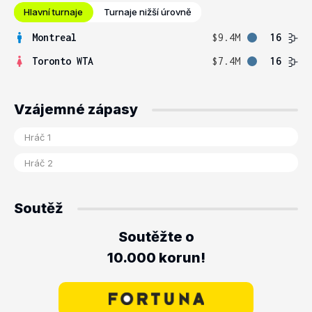
Hlavní turnaje
Turnaje nižší úrovně
Montreal
$9.4M
16
Toronto WTA
$7.4M
16
Vzájemné zápasy
Soutěž
Soutěžte o
10.000 korun!