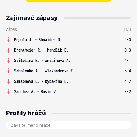
Zajímavé zápasy
Zápas
H2H
Pegula J.
-
Shnaider D.
4-0
Brantmeier R.
-
Mandlik E.
0-3
Svitolina E.
-
Anisimova A.
4-1
Sabalenka A.
-
Alexandrova E.
5-4
Samsonova L.
-
Rybakina E.
4-2
Sanchez A.
-
Bosio V.
3-2
Profily hráčů