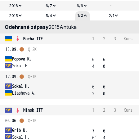
-
2016
6/7
6/6
1/2
2015
5/4
2/1
Odehrané zápasy
2015
Antuka
Bucha ITF
1
2
3
Kurs
13.09.
Q-2K
Popova K.
6
6
Sokal H.
4
0
12.09.
Q-1K
Sokal H.
6
6
Liashova A.
2
0
Minsk ITF
1
2
3
Kurs
06.06.
Q-1K
Grib U.
7
6
7
Sokal H.
6
4