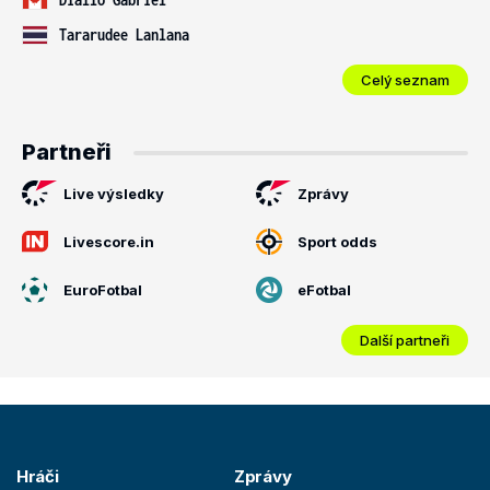
Tararudee Lanlana
Celý seznam
Partneři
Live výsledky
Zprávy
Livescore.in
Sport odds
EuroFotbal
eFotbal
Další partneři
Hráči
Zprávy