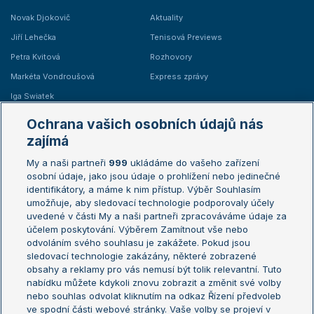
Novak Djokovič
Aktuality
Jiří Lehečka
Tenisová Previews
Petra Kvitová
Rozhovory
Markéta Vondroušová
Express zprávy
Iga Swiatek
Marie Bouzková
Ochrana vašich osobních údajů nás
Žebříčky
Kalendář turnajů
zajímá
My a naši partneři
999
ukládáme do vašeho zařízení
Žebříček ATP (muži)
Australian Open
osobní údaje, jako jsou údaje o prohlížení nebo jedinečné
Žebříček WTA (ženy)
French Open
identifikátory, a máme k nim přístup. Výběr Souhlasím
umožňuje, aby sledovací technologie podporovaly účely
Sázkařský žebříček
Wimbledon
uvedené v části My a naši partneři zpracováváme údaje za
US Open
účelem poskytování. Výběrem Zamítnout vše nebo
odvoláním svého souhlasu je zakážete. Pokud jsou
Turnaj mistrů
sledovací technologie zakázány, některé zobrazené
Turnaj mistryň
obsahy a reklamy pro vás nemusí být tolik relevantní. Tuto
Aktualní trendy
nabídku můžete kdykoli znovu zobrazit a změnit své volby
nebo souhlas odvolat kliknutím na odkaz Řízení předvoleb
ve spodní části webové stránky. Vaše volby se projeví v
Fotbalové přestupy