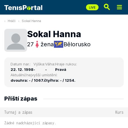
Hráči
Sokal Hanna
Sokal Hanna
27
žena
Bělorusko
Datum nar.:
Výška:
Váha:
Hraje rukou:
22. 12. 1998
-
-
Pravá
Aktuální/nejvyšší umístění:
dvouhra: - / 1067.
čtyřhra: - / 1254.
Příští zápas
Turnaj a zápas
Kurs
Žádné nadcházející zápasy.