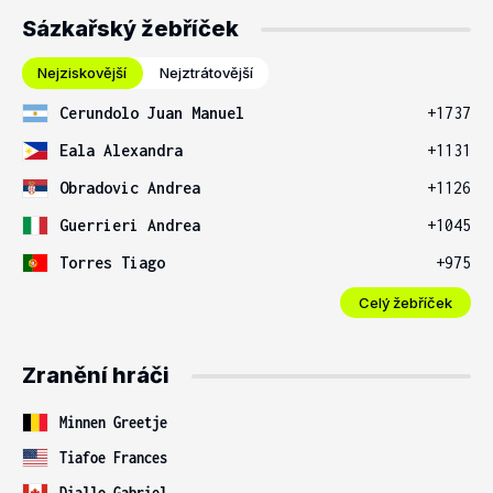
Sázkařský žebříček
Nejziskovější
Nejztrátovější
Cerundolo Juan Manuel
+1737
Eala Alexandra
+1131
Obradovic Andrea
+1126
Guerrieri Andrea
+1045
Torres Tiago
+975
Celý žebříček
Zranění hráči
Minnen Greetje
Tiafoe Frances
Diallo Gabriel