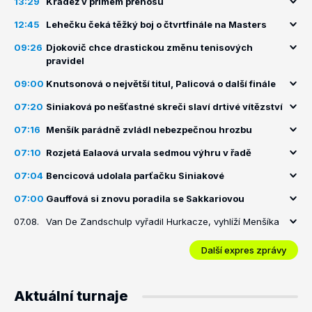
13:29
Krádež v přímém přenosu
12:45
Lehečku čeká těžký boj o čtvrtfinále na Masters
09:26
Djokovič chce drastickou změnu tenisových
pravidel
09:00
Knutsonová o největší titul, Palicová o další finále
07:20
Siniaková po nešťastné skreči slaví drtivé vítězství
07:16
Menšík parádně zvládl nebezpečnou hrozbu
07:10
Rozjetá Ealaová urvala sedmou výhru v řadě
07:04
Bencicová udolala parťačku Siniakové
07:00
Gauffová si znovu poradila se Sakkariovou
07.08.
Van De Zandschulp vyřadil Hurkacze, vyhlíží Menšíka
Další expres zprávy
Aktuální turnaje