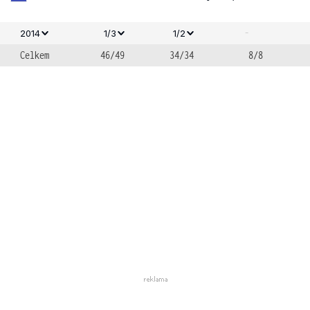
-
2014
1/3
1/2
Celkem
46/49
34/34
8/8