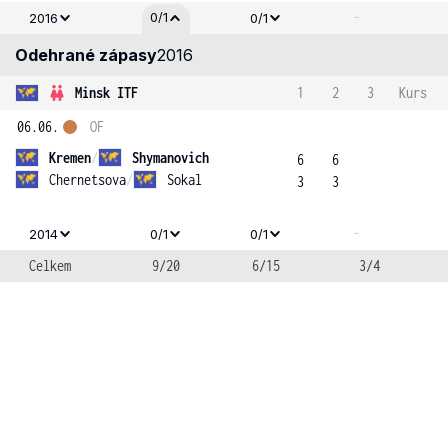
-
0/1
2016
0/1
Odehrané zápasy
2016
Minsk ITF
1
2
3
Kurs
06.06.
OF
Kremen
/
Shymanovich
6
6
Chernetsova
/
Sokal
3
3
-
2014
0/1
0/1
Celkem
9/20
6/15
3/4