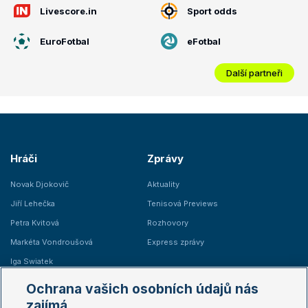
Livescore.in
Sport odds
EuroFotbal
eFotbal
Další partneři
Hráči
Zprávy
Novak Djokovič
Aktuality
Jiří Lehečka
Tenisová Previews
Petra Kvitová
Rozhovory
Markéta Vondroušová
Express zprávy
Iga Swiatek
Marie Bouzková
Ochrana vašich osobních údajů nás
Žebříčky
Kalendář turnajů
zajímá