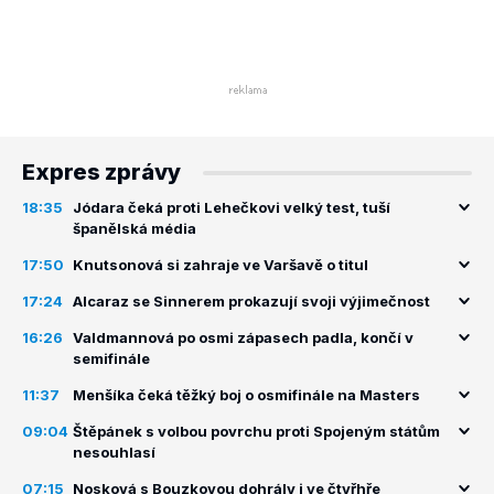
Expres zprávy
18:35
Jódara čeká proti Lehečkovi velký test, tuší
španělská média
17:50
Knutsonová si zahraje ve Varšavě o titul
17:24
Alcaraz se Sinnerem prokazují svoji výjimečnost
16:26
Valdmannová po osmi zápasech padla, končí v
semifinále
11:37
Menšíka čeká těžký boj o osmifinále na Masters
09:04
Štěpánek s volbou povrchu proti Spojeným státům
nesouhlasí
07:15
Nosková s Bouzkovou dohrály i ve čtyřhře