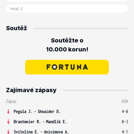
Soutěž
Soutěžte o
10.000 korun!
Zajímavé zápasy
Zápas
H2H
Pegula J.
-
Shnaider D.
4-0
Brantmeier R.
-
Mandlik E.
0-3
Svitolina E.
-
Anisimova A.
4-1