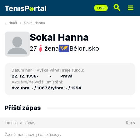
Hráči
Sokal Hanna
Sokal Hanna
27
žena
Bělorusko
Datum nar.:
Výška:
Váha:
Hraje rukou:
22. 12. 1998
-
-
Pravá
Aktuální/nejvyšší umístění:
dvouhra: - / 1067.
čtyřhra: - / 1254.
Příští zápas
Turnaj a zápas
Kurs
Žádné nadcházející zápasy.