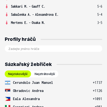
Sakkari M.
-
Gauff C.
5-6
Sabalenka A.
-
Alexandrova E.
5-4
Mertens E.
-
Osaka N.
3-5
Profily hráčů
Sázkařský žebříček
Nejziskovější
Nejztrátovější
Cerundolo Juan Manuel
+1737
Obradovic Andrea
+1126
Eala Alexandra
+1091
Guerrieri Andrea
+981