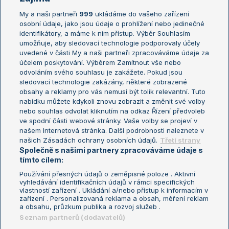
My a naši partneři
999
ukládáme do vašeho zařízení
Žebříček ATP (muži)
Australian Open
osobní údaje, jako jsou údaje o prohlížení nebo jedinečné
Žebříček WTA (ženy)
French Open
identifikátory, a máme k nim přístup. Výběr Souhlasím
umožňuje, aby sledovací technologie podporovaly účely
Sázkařský žebříček
Wimbledon
uvedené v části My a naši partneři zpracováváme údaje za
US Open
účelem poskytování. Výběrem Zamítnout vše nebo
odvoláním svého souhlasu je zakážete. Pokud jsou
Turnaj mistrů
sledovací technologie zakázány, některé zobrazené
Turnaj mistryň
obsahy a reklamy pro vás nemusí být tolik relevantní. Tuto
Aktualní trendy
nabídku můžete kdykoli znovu zobrazit a změnit své volby
nebo souhlas odvolat kliknutím na odkaz Řízení předvoleb
ve spodní části webové stránky. Vaše volby se projeví v
Fotbalové přestupy
našem Internetová stránka. Další podrobnosti naleznete v
Livesport Daily
našich Zásadách ochrany osobních údajů.
Třetí strany
Společně s našimi partnery zpracováváme údaje s
LS Prague Open
tímto cílem:
Používání přesných údajů o zeměpisné poloze . Aktivní
vyhledávání identifikačních údajů v rámci specifických
vlastností zařízení . Ukládání a/nebo přístup k informacím v
Podmínky užití
Nastavení soukromí
zařízení . Personalizovaná reklama a obsah, měření reklam
GDPR a žurnalistika
Reklama
a obsahu, průzkum publika a rozvoj služeb .
Informace o zpracování osobních
Kontakt
Seznam partnerů (dodavatelů)
údajů
Tiráž