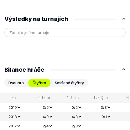
Výsledky na turnajích
Bilance hráče
Dvouhra
Čtyřhra
Smíšené čtyřhry
Rok
Celkem
Antuka
Tvrdý p.
H
2019
3/5
0/2
3/3
2018
4/9
4/8
0/1
-
2017
2/4
2/3