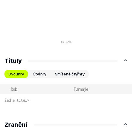
Tituly
Dvouhry
Čtyřhry
Smíšené čtyřhry
Rok
Turnaje
Žádné tituly
Zranění