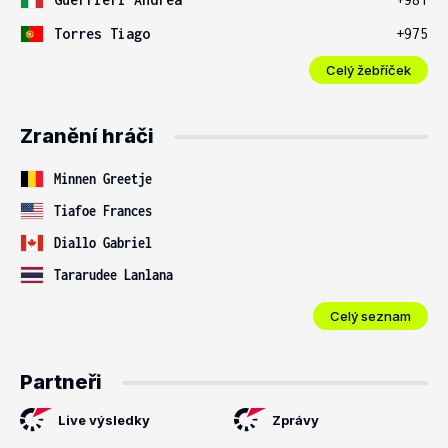
Torres Tiago
+975
Celý žebříček
Zranění hráči
Minnen Greetje
Tiafoe Frances
Diallo Gabriel
Tararudee Lanlana
Celý seznam
Partneři
Live výsledky
Zprávy