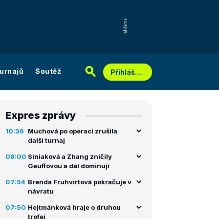
urnajů
Soutěž
Přihlášení
Expres zprávy
10:36
Muchová po operaci zrušila
další turnaj
08:00
Siniaková a Zhang zničily
Gauffovou a dál dominují
07:54
Brenda Fruhvirtová pokračuje v
návratu
07:50
Hejtmánková hraje o druhou
trofej