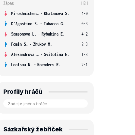
Zápas
H2H
Miroshnichenko V.
-
Khatamova S.
4-0
D'Agostino S.
-
Tabacco G.
0-3
Samsonova L.
-
Rybakina E.
4-2
Fomin S.
-
Zhukov M.
2-3
Alexandrova E.
-
Svitolina E.
1-3
Lootsma N.
-
Koenders R.
2-1
Profily hráčů
Sázkařský žebříček