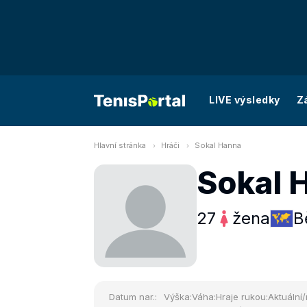
LIVE výsledky
Z
Hlavní stránka
Hráči
Sokal Hanna
Sokal 
27
žena
B
Datum nar.:
Výška:
Váha:
Hraje rukou:
Aktuální/