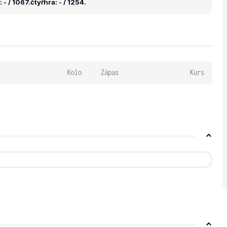
 - / 1067.
čtyřhra: - / 1254.
Kolo
Zápas
Kurs