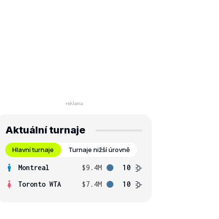
Aktuální turnaje
Hlavní turnaje
Turnaje nižší úrovně
Montreal
$9.4M
10
Toronto WTA
$7.4M
10