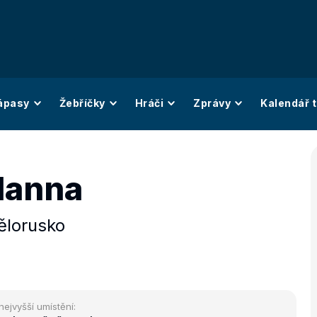
ápasy
Žebříčky
Hráči
Zprávy
Kalendář t
Hanna
ělorusko
nejvyšší umístění: