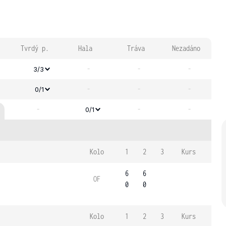
Tvrdý p.
Hala
Tráva
Nezadáno
-
-
-
3/3
-
-
-
0/1
-
-
-
0/1
Kolo
1
2
3
Kurs
6
6
OF
0
0
Kolo
1
2
3
Kurs