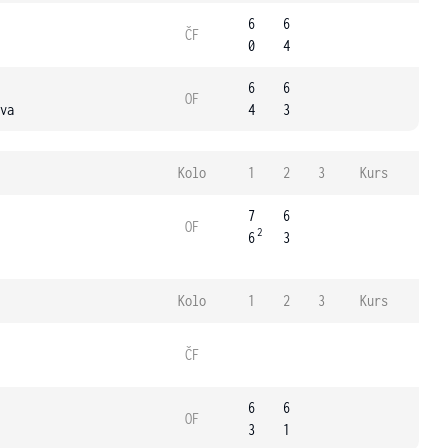
6
6
ČF
0
4
6
6
OF
va
4
3
Kolo
1
2
3
Kurs
7
6
OF
2
6
3
Kolo
1
2
3
Kurs
ČF
6
6
OF
3
1