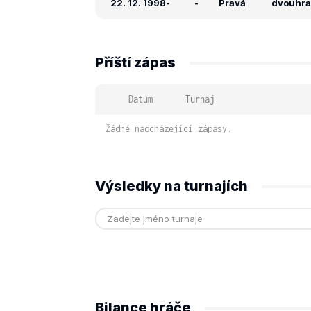
22. 12. 1998
-
-
Pravá
dvouhra:
Příští zápas
Datum
Turnaj
Žádné nadcházející zápasy.
Výsledky na turnajích
Bilance hráče