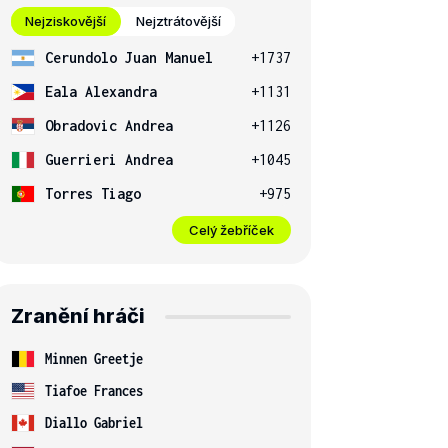
Nejziskovější
Nejztrátovější
Cerundolo Juan Manuel
+1737
Eala Alexandra
+1131
Obradovic Andrea
+1126
Guerrieri Andrea
+1045
Torres Tiago
+975
Celý žebříček
Zranění hráči
Minnen Greetje
Tiafoe Frances
Diallo Gabriel