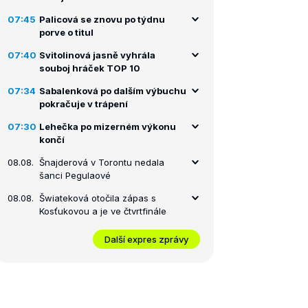
07:45
Palicová se znovu po týdnu
porve o titul
07:40
Svitolinová jasně vyhrála
souboj hráček TOP 10
07:34
Sabalenková po dalším výbuchu
pokračuje v trápení
07:30
Lehečka po mizerném výkonu
končí
08.08.
Šnajderová v Torontu nedala
šanci Pegulaové
08.08.
Šwiateková otočila zápas s
Kosťukovou a je ve čtvrtfinále
Další expres zprávy