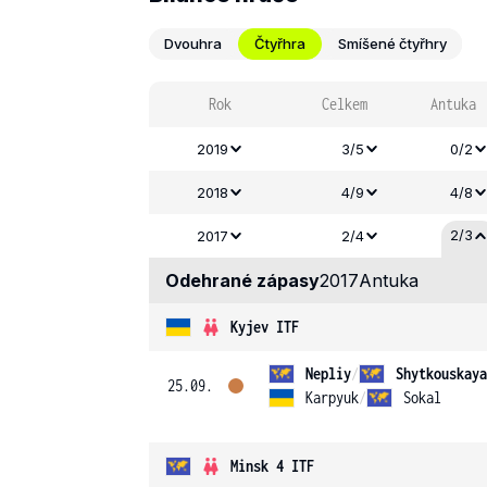
Dvouhra
Čtyřhra
Smíšené čtyřhry
Rok
Celkem
Antuka
2019
3/5
0/2
2018
4/9
4/8
2/3
2017
2/4
Odehrané zápasy
2017
Antuka
Kyjev ITF
Nepliy
/
Shytkouskaya
25.09.
Karpyuk
/
Sokal
Minsk 4 ITF