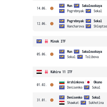
Mun
/
Sakalouskaya
14.06.
Pogrebnyak
/
Sokal
Pogrebnyak
/
Sokal
12.06.
Hancharova
/
Shleptso
Minsk ITF
Mun
/
Sakalouskaya
05.06.
Sokal
/
Tolibova
Káhira 11 ITF
Arshinkova
/
Okuno
01.02.
Denisenko
/
Sokal
Denisenko
/
Sokal
31.01.
Shawkat
/
Sukhotina