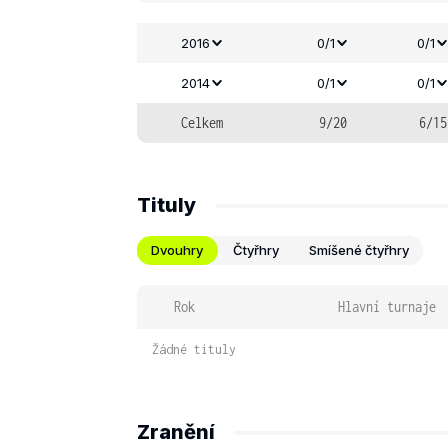
2016
0/1
0/1
2014
0/1
0/1
Celkem
9/20
6/15
Tituly
Dvouhry
Čtyřhry
Smíšené čtyřhry
Rok
Hlavní turnaje
Žádné tituly
Zranění