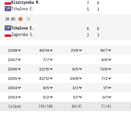
Kiszczynska M.
7
6
Tchalova E.
5
3
30.06.
1K
Tchalova E.
6
6
Zagorska S.
2
3
2008
40/14
21/6
19/7
-
2007
7/7
6/6
2006
22/15
9/5
13/9
2005
42/12
29/8
7/2
2004
9/5
3/3
1/1
2003
5/2
5/1
0/1
Celkem
199/108
84/41
71/43