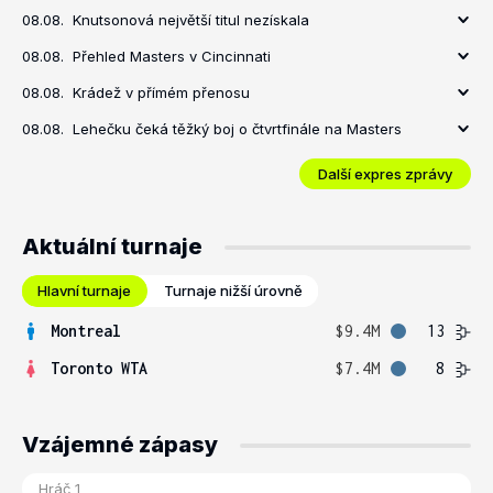
08.08.
Knutsonová největší titul nezískala
08.08.
Přehled Masters v Cincinnati
08.08.
Krádež v přímém přenosu
08.08.
Lehečku čeká těžký boj o čtvrtfinále na Masters
Další expres zprávy
Aktuální turnaje
Hlavní turnaje
Turnaje nižší úrovně
Montreal
$9.4M
13
Toronto WTA
$7.4M
8
Vzájemné zápasy