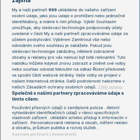
zajímá
My a naši partneři
999
ukládáme do vašeho zařízení
Žebříček ATP (muži)
Australian Open
osobní údaje, jako jsou údaje o prohlížení nebo jedinečné
Žebříček WTA (ženy)
French Open
identifikátory, a máme k nim přístup. Výběr Souhlasím
umožňuje, aby sledovací technologie podporovaly účely
Sázkařský žebříček
Wimbledon
uvedené v části My a naši partneři zpracováváme údaje za
US Open
účelem poskytování. Výběrem Zamítnout vše nebo
odvoláním svého souhlasu je zakážete. Pokud jsou
Turnaj mistrů
sledovací technologie zakázány, některé zobrazené
Turnaj mistryň
obsahy a reklamy pro vás nemusí být tolik relevantní. Tuto
Aktualní trendy
nabídku můžete kdykoli znovu zobrazit a změnit své volby
nebo souhlas odvolat kliknutím na odkaz Řízení předvoleb
ve spodní části webové stránky. Vaše volby se projeví v
Fotbalové přestupy
našem Internetová stránka. Další podrobnosti naleznete v
Livesport Daily
našich Zásadách ochrany osobních údajů.
Třetí strany
Společně s našimi partnery zpracováváme údaje s
LS Prague Open
tímto cílem:
Používání přesných údajů o zeměpisné poloze . Aktivní
vyhledávání identifikačních údajů v rámci specifických
vlastností zařízení . Ukládání a/nebo přístup k informacím v
Podmínky užití
Nastavení soukromí
zařízení . Personalizovaná reklama a obsah, měření reklam
GDPR a žurnalistika
Reklama
a obsahu, průzkum publika a rozvoj služeb .
Informace o zpracování osobních
Kontakt
Seznam partnerů (dodavatelů)
údajů
Tiráž