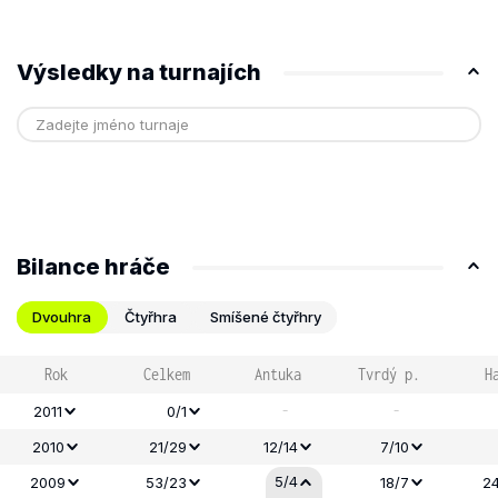
Výsledky na turnajích
Bilance hráče
Dvouhra
Čtyřhra
Smíšené čtyřhry
Rok
Celkem
Antuka
Tvrdý p.
H
-
-
2011
0/1
2010
21/29
12/14
7/10
5/4
2009
53/23
18/7
24