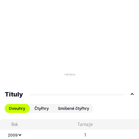
Tituly
Dvouhry
Čtyřhry
Smíšené čtyřhry
Rok
Turnaje
1
2009