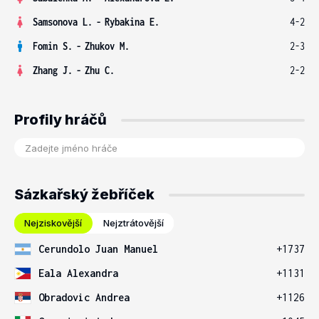
Samsonova L.
-
Rybakina E.
4-2
Fomin S.
-
Zhukov M.
2-3
Zhang J.
-
Zhu C.
2-2
Profily hráčů
Sázkařský žebříček
Nejziskovější
Nejztrátovější
Cerundolo Juan Manuel
+1737
Eala Alexandra
+1131
Obradovic Andrea
+1126