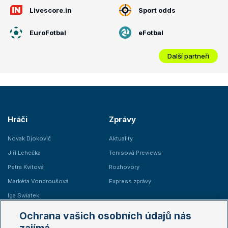
Livescore.in
Sport odds
EuroFotbal
eFotbal
Další partneři
Hráči
Zprávy
Novak Djokovič
Aktuality
Jiří Lehečka
Tenisová Previews
Petra Kvitová
Rozhovory
Markéta Vondroušová
Express zprávy
Iga Swiatek
Marie Bouzková
Ochrana vašich osobních údajů nás
Žebříčky
Kalendář turnajů