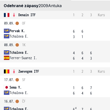
Odehrané zápasy
2009
Antuka
Denain ITF
1
2
3
Kurs
09.09.
OF
Pervak K.
6
6
Tchalova E.
3
1
08.09.
1K
Tchalova E.
4
6
6
Ferrer-Suarez I.
6
4
3
Zwevegem ITF
1
2
3
Kurs
17.07.
SF
Sema Y.
1
6
7
Tchalova E.
6
4
6
16.07.
ČF
4
Tchalova E.
6
7
6