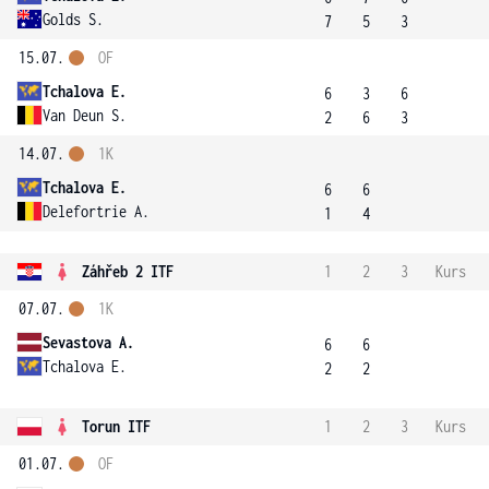
Golds S.
7
5
3
15.07.
OF
Tchalova E.
6
3
6
Van Deun S.
2
6
3
14.07.
1K
Tchalova E.
6
6
Delefortrie A.
1
4
Záhřeb 2 ITF
1
2
3
Kurs
07.07.
1K
Sevastova A.
6
6
Tchalova E.
2
2
Torun ITF
1
2
3
Kurs
01.07.
OF