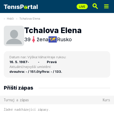
Hráči
Tchalova Elena
Tchalova Elena
39
žena
Rusko
Datum nar.:
Výška:
Váha:
Hraje rukou:
16. 5. 1987
-
-
Pravá
Aktuální/nejvyšší umístění:
dvouhra: - / 151.
čtyřhra: - / 133.
Příští zápas
Turnaj a zápas
Kurs
Žádné nadcházející zápasy.