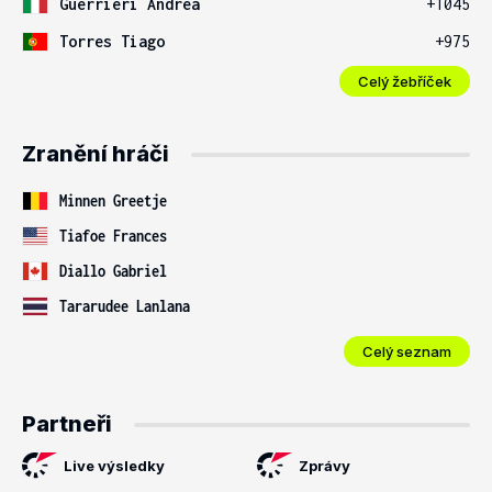
Guerrieri Andrea
+1045
Torres Tiago
+975
Celý žebříček
Zranění hráči
Minnen Greetje
Tiafoe Frances
Diallo Gabriel
Tararudee Lanlana
Celý seznam
Partneři
Live výsledky
Zprávy