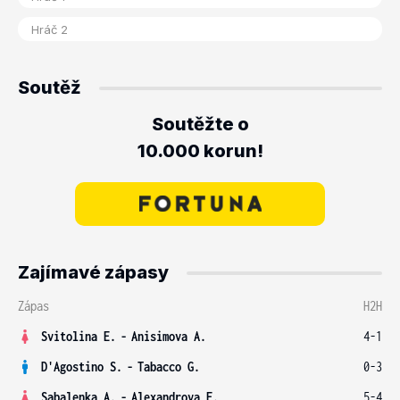
Soutěž
Soutěžte o
10.000 korun!
Zajímavé zápasy
Zápas
H2H
Svitolina E.
-
Anisimova A.
4-1
D'Agostino S.
-
Tabacco G.
0-3
Sabalenka A.
-
Alexandrova E.
5-4