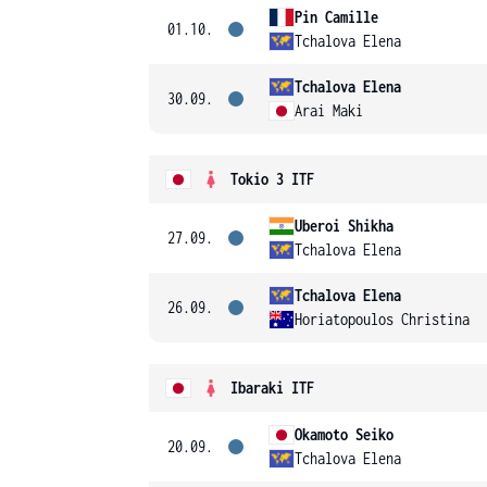
Pin Camille
01.10.
Tchalova Elena
Tchalova Elena
30.09.
Arai Maki
Tokio 3 ITF
Uberoi Shikha
27.09.
Tchalova Elena
Tchalova Elena
26.09.
Horiatopoulos Christina
Ibaraki ITF
Okamoto Seiko
20.09.
Tchalova Elena