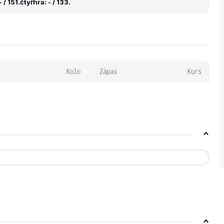
 / 151.
čtyřhra: - / 133.
Kolo
Zápas
Kurs