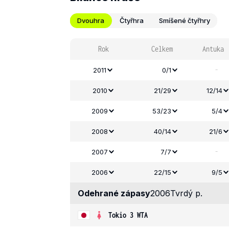
Dvouhra
Čtyřhra
Smíšené čtyřhry
Rok
Celkem
Antuka
-
2011
0/1
2010
21/29
12/14
2009
53/23
5/4
2008
40/14
21/6
-
2007
7/7
2006
22/15
9/5
Odehrané zápasy
2006
Tvrdý p.
Tokio 3 WTA