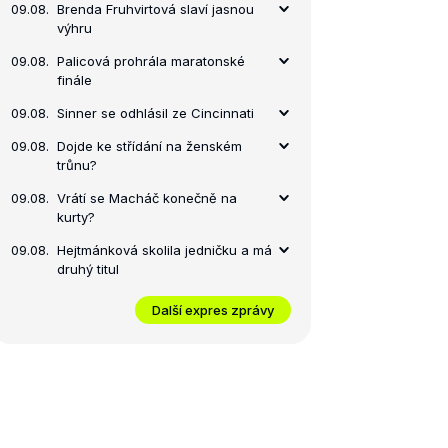
09.08.
Brenda Fruhvirtová slaví jasnou
výhru
09.08.
Palicová prohrála maratonské
finále
09.08.
Sinner se odhlásil ze Cincinnati
09.08.
Dojde ke střídání na ženském
trůnu?
09.08.
Vrátí se Macháč konečně na
kurty?
09.08.
Hejtmánková skolila jedničku a má
druhý titul
Další expres zprávy