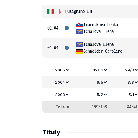
Putignano ITF
Tvaroskova Lenka
02.04.
Tchalova Elena
Tchalova Elena
01.04.
Schneider Caroline
2005
42/12
29/8
2004
9/5
3/3
2003
5/2
5/1
Celkem
199/108
84/41
Tituly