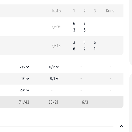
Kolo
1
2
3
Kurs
6
7
Q-OF
3
5
3
6
6
Q-1K
6
2
1
-
-
7/2
6/2
-
-
1/1
5/1
-
-
-
0/1
71/43
38/21
6/3
-