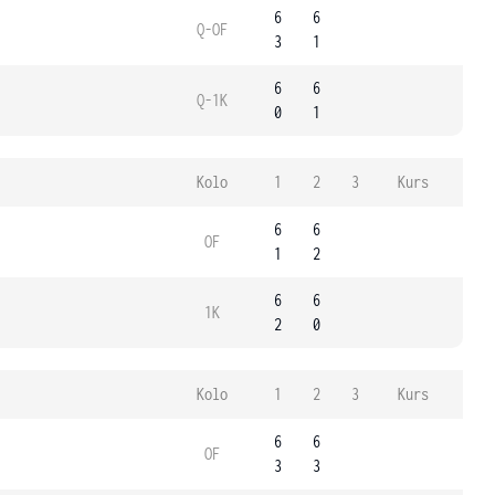
6
6
Q-OF
3
1
6
6
Q-1K
0
1
Kolo
1
2
3
Kurs
6
6
OF
1
2
6
6
1K
2
0
Kolo
1
2
3
Kurs
6
6
OF
3
3