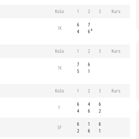
Kolo
1
2
3
Kurs
6
7
1K
4
4
6
Kolo
1
2
3
Kurs
7
6
1K
5
1
Kolo
1
2
3
Kurs
6
4
6
F
4
6
2
6
1
6
SF
2
6
1