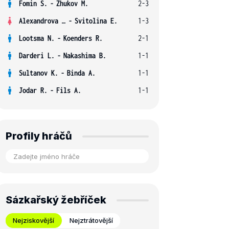
Fomin S.
-
Zhukov M.
2-3
Alexandrova E.
-
Svitolina E.
1-3
Lootsma N.
-
Koenders R.
2-1
Darderi L.
-
Nakashima B.
1-1
Sultanov K.
-
Binda A.
1-1
Jodar R.
-
Fils A.
1-1
Profily hráčů
Sázkařský žebříček
Nejziskovější
Nejztrátovější