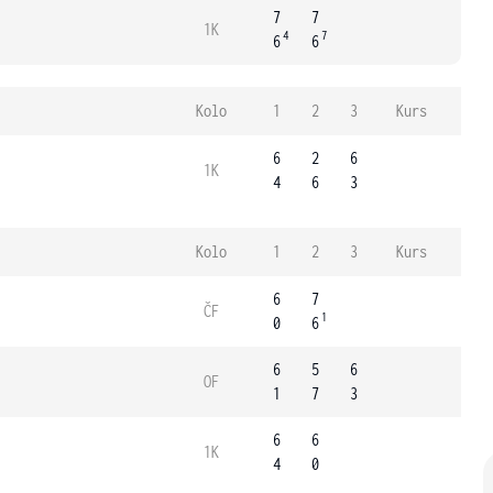
7
7
1K
4
7
6
6
Kolo
1
2
3
Kurs
6
2
6
1K
4
6
3
Kolo
1
2
3
Kurs
6
7
ČF
1
0
6
6
5
6
OF
1
7
3
6
6
1K
4
0