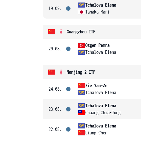
Tchalova Elena
19.09.
Tanaka Mari
Guangzhou ITF
Ozgen Pemra
29.08.
Tchalova Elena
Nanjing 2 ITF
Xie Yan-Ze
24.08.
Tchalova Elena
Tchalova Elena
23.08.
Chuang Chia-Jung
Tchalova Elena
22.08.
Liang Chen