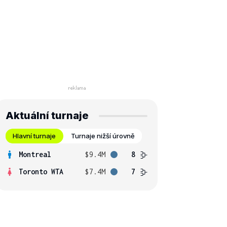
Aktuální turnaje
Hlavní turnaje
Turnaje nižší úrovně
Montreal
$9.4M
8
Toronto WTA
$7.4M
7