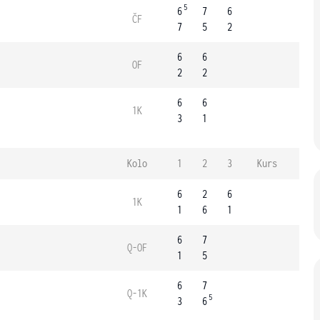
5
6
7
6
ČF
7
5
2
6
6
OF
2
2
6
6
1K
3
1
Kolo
1
2
3
Kurs
6
2
6
1K
1
6
1
6
7
Q-OF
1
5
6
7
Q-1K
5
3
6