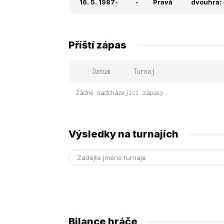
16. 5. 1987
-
-
Pravá
dvouhra: -
Příští zápas
Datum
Turnaj
Žádné nadcházející zápasy.
Výsledky na turnajích
Bilance hráče