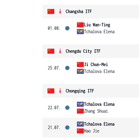
Changsha ITF
Liu Wan-Ting
01.08.
Tchalova Elena
Chengdu City ITF
Ji Chun-Mei
25.07.
Tchalova Elena
Chongqing ITF
Tchalova Elena
22.07.
Zhang Shuai
Tchalova Elena
21.07.
Hao Jie