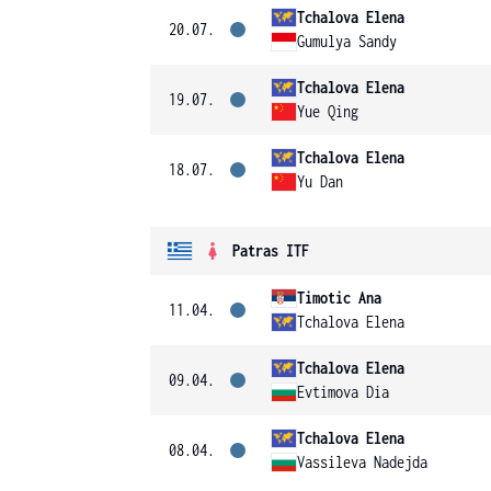
Tchalova Elena
20.07.
Gumulya Sandy
Tchalova Elena
19.07.
Yue Qing
Tchalova Elena
18.07.
Yu Dan
Patras ITF
Timotic Ana
11.04.
Tchalova Elena
Tchalova Elena
09.04.
Evtimova Dia
Tchalova Elena
08.04.
Vassileva Nadejda