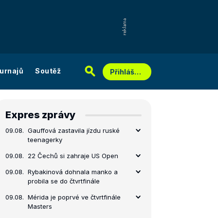
urnajů
Soutěž
Přihlášení
Expres zprávy
09.08.
Gauffová zastavila jízdu ruské
teenagerky
09.08.
22 Čechů si zahraje US Open
09.08.
Rybakinová dohnala manko a
probila se do čtvrtfinále
09.08.
Mérida je poprvé ve čtvrtfinále
Masters