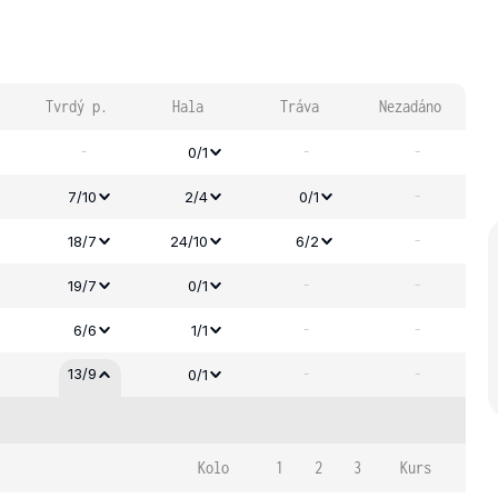
Tvrdý p.
Hala
Tráva
Nezadáno
-
-
-
0/1
-
7/10
2/4
0/1
-
18/7
24/10
6/2
-
-
19/7
0/1
-
-
6/6
1/1
-
-
13/9
0/1
Kolo
1
2
3
Kurs