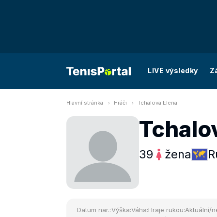
LIVE výsledky
Z
Hlavní stránka
Hráči
Tchalova Elena
Tchalo
39
žena
R
Datum nar.:
Výška:
Váha:
Hraje rukou:
Aktuální/n