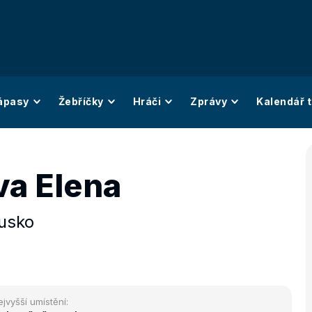
ápasy
Žebříčky
Hráči
Zprávy
Kalendář t
va Elena
usko
ejvyšší umístění: