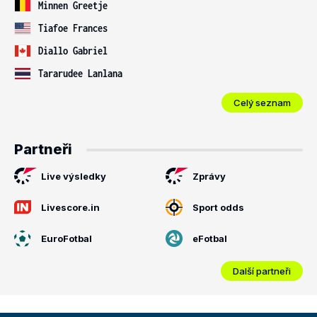
Minnen Greetje
Tiafoe Frances
Diallo Gabriel
Tararudee Lanlana
Celý seznam
Partneři
Live výsledky
Zprávy
Livescore.in
Sport odds
EuroFotbal
eFotbal
Další partneři