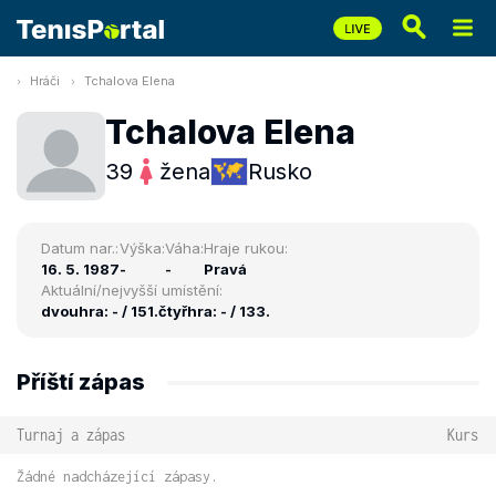
Hráči
Tchalova Elena
Tchalova Elena
39
žena
Rusko
Datum nar.:
Výška:
Váha:
Hraje rukou:
16. 5. 1987
-
-
Pravá
Aktuální/nejvyšší umístění:
dvouhra: - / 151.
čtyřhra: - / 133.
Příští zápas
Turnaj a zápas
Kurs
Žádné nadcházející zápasy.