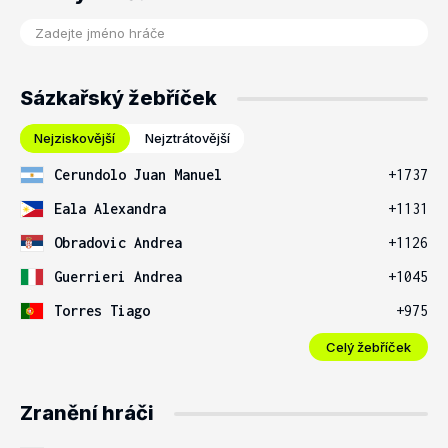
Sázkařský žebříček
Nejziskovější
Nejztrátovější
Cerundolo Juan Manuel
+1737
Eala Alexandra
+1131
Obradovic Andrea
+1126
Guerrieri Andrea
+1045
Torres Tiago
+975
Celý žebříček
Zranění hráči