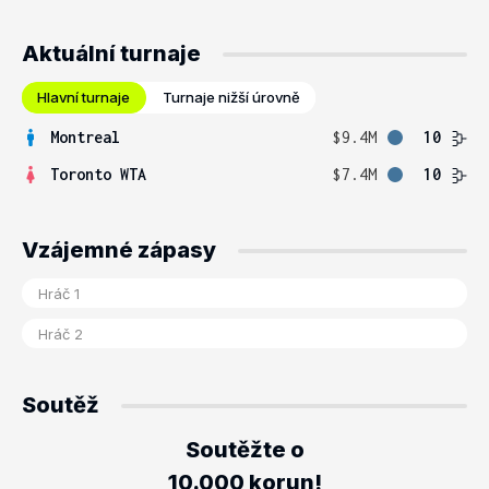
Aktuální turnaje
Hlavní turnaje
Turnaje nižší úrovně
Montreal
$9.4M
10
Toronto WTA
$7.4M
10
Vzájemné zápasy
Soutěž
Soutěžte o
10.000 korun!