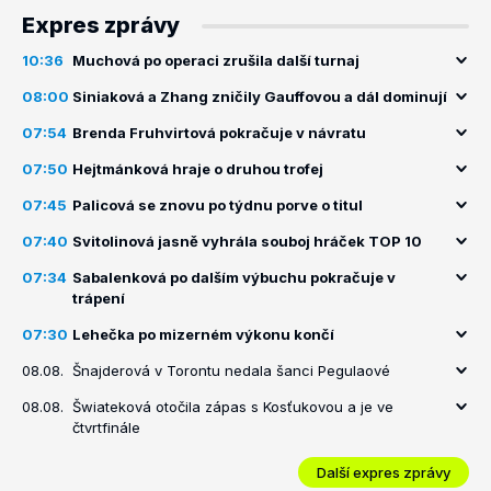
Expres zprávy
10:36
Muchová po operaci zrušila další turnaj
08:00
Siniaková a Zhang zničily Gauffovou a dál dominují
07:54
Brenda Fruhvirtová pokračuje v návratu
07:50
Hejtmánková hraje o druhou trofej
07:45
Palicová se znovu po týdnu porve o titul
07:40
Svitolinová jasně vyhrála souboj hráček TOP 10
07:34
Sabalenková po dalším výbuchu pokračuje v
trápení
07:30
Lehečka po mizerném výkonu končí
08.08.
Šnajderová v Torontu nedala šanci Pegulaové
08.08.
Šwiateková otočila zápas s Kosťukovou a je ve
čtvrtfinále
Další expres zprávy