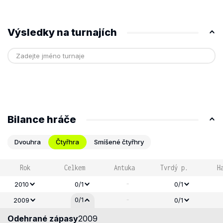
Výsledky na turnajích
Bilance hráče
Dvouhra
Čtyřhra
Smíšené čtyřhry
Rok
Celkem
Antuka
Tvrdý p.
H
-
2010
0/1
0/1
-
0/1
2009
0/1
Odehrané zápasy
2009