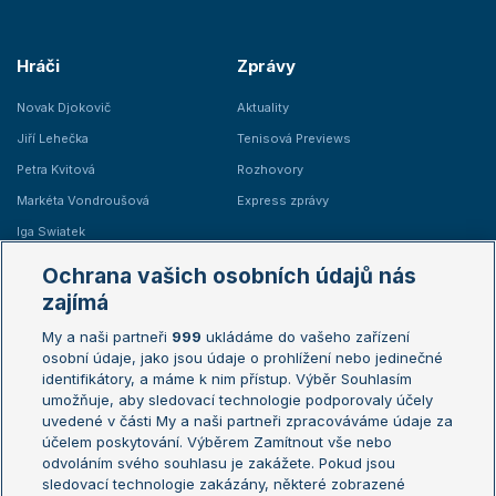
Hráči
Zprávy
Novak Djokovič
Aktuality
Jiří Lehečka
Tenisová Previews
Petra Kvitová
Rozhovory
Markéta Vondroušová
Express zprávy
Iga Swiatek
Marie Bouzková
Ochrana vašich osobních údajů nás
Žebříčky
Kalendář turnajů
zajímá
My a naši partneři
999
ukládáme do vašeho zařízení
Žebříček ATP (muži)
Australian Open
osobní údaje, jako jsou údaje o prohlížení nebo jedinečné
Žebříček WTA (ženy)
French Open
identifikátory, a máme k nim přístup. Výběr Souhlasím
umožňuje, aby sledovací technologie podporovaly účely
Sázkařský žebříček
Wimbledon
uvedené v části My a naši partneři zpracováváme údaje za
US Open
účelem poskytování. Výběrem Zamítnout vše nebo
odvoláním svého souhlasu je zakážete. Pokud jsou
Turnaj mistrů
sledovací technologie zakázány, některé zobrazené
Turnaj mistryň