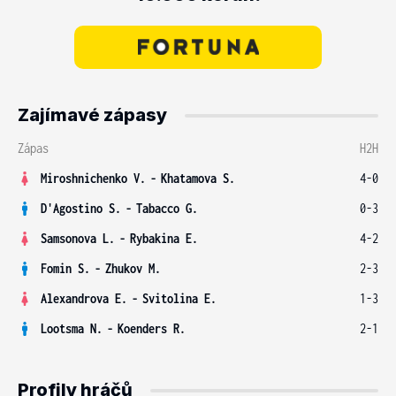
Zajímavé zápasy
Zápas
H2H
Miroshnichenko V.
-
Khatamova S.
4-0
D'Agostino S.
-
Tabacco G.
0-3
Samsonova L.
-
Rybakina E.
4-2
Fomin S.
-
Zhukov M.
2-3
Alexandrova E.
-
Svitolina E.
1-3
Lootsma N.
-
Koenders R.
2-1
Profily hráčů