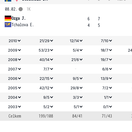
08.02.
1K
Ozga J.
6
7
Tchalova E.
4
5
2010
21/29
12/14
7/10
2009
53/23
5/4
18/7
24
2008
40/14
21/6
19/7
-
2007
7/7
6/6
2006
22/15
9/5
13/9
2005
42/12
29/8
7/2
2004
9/5
3/3
1/1
2003
5/2
5/1
0/1
Celkem
199/108
84/41
71/43