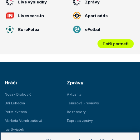
Live výsledky
Zprávy
Livescore.in
Sport odds
EuroFotbal
eFotbal
Další partneři
Hráči
Zprávy
Novak Djokovič
Aktuality
Jiří Lehečka
Tenisová Previews
Petra Kvitová
Rozhovory
Markéta Vondroušová
Express zprávy
Iga Swiatek
Marie Bouzková