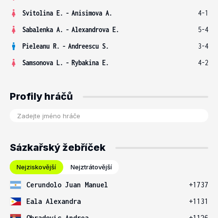
Svitolina E.
-
Anisimova A.
4-1
Sabalenka A.
-
Alexandrova E.
5-4
Pieleanu R.
-
Andreescu S.
3-4
Samsonova L.
-
Rybakina E.
4-2
Profily hráčů
Sázkařský žebříček
Nejziskovější
Nejztrátovější
Cerundolo Juan Manuel
+1737
Eala Alexandra
+1131
Obradovic Andrea
+1126