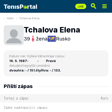
Hráči
Tchalova Elena
Tchalova Elena
39
žena
Rusko
Datum nar.:
Výška:
Váha:
Hraje rukou:
16. 5. 1987
-
-
Pravá
Aktuální/nejvyšší umístění:
dvouhra: - / 151.
čtyřhra: - / 133.
Příští zápas
Turnaj a zápas
Kurs
Žádné nadcházející zápasy.