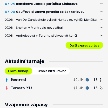
07:04
Bencicová udolala parťačku Siniakové
07:00
Gauffová si znovu poradila se Sakkariovou
07.08.
Van De Zandschulp vyřadil Hurkacze, vyhlíží Menšíka
07.08.
Shelton v Montrealu nezaváhal
07.08.
Andrejevová v Torontu překvapivě končí
Další expres zprávy
Aktuální turnaje
Hlavní turnaje
Turnaje nižší úrovně
Montreal
$9.4M
16
Toronto WTA
$7.4M
16
Vzájemné zápasy