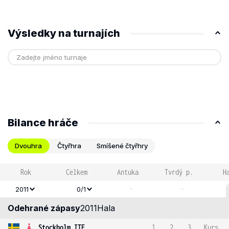
Výsledky na turnajích
Bilance hráče
Dvouhra
Čtyřhra
Smíšené čtyřhry
Rok
Celkem
Antuka
Tvrdý p.
H
-
-
2011
0/1
Odehrané zápasy
2011
Hala
Stockholm ITF
1
2
3
Kurs