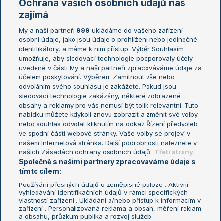
Ochrana vašich osobních údajů nás
Žebříčky
Kalendář turnajů
zajímá
My a naši partneři
999
ukládáme do vašeho zařízení
Žebříček ATP (muži)
Australian Open
osobní údaje, jako jsou údaje o prohlížení nebo jedinečné
Žebříček WTA (ženy)
French Open
identifikátory, a máme k nim přístup. Výběr Souhlasím
umožňuje, aby sledovací technologie podporovaly účely
Sázkařský žebříček
Wimbledon
uvedené v části My a naši partneři zpracováváme údaje za
US Open
účelem poskytování. Výběrem Zamítnout vše nebo
odvoláním svého souhlasu je zakážete. Pokud jsou
Turnaj mistrů
sledovací technologie zakázány, některé zobrazené
Turnaj mistryň
obsahy a reklamy pro vás nemusí být tolik relevantní. Tuto
Aktualní trendy
nabídku můžete kdykoli znovu zobrazit a změnit své volby
nebo souhlas odvolat kliknutím na odkaz Řízení předvoleb
ve spodní části webové stránky. Vaše volby se projeví v
Fotbalové přestupy
našem Internetová stránka. Další podrobnosti naleznete v
Livesport Daily
našich Zásadách ochrany osobních údajů.
Třetí strany
Společně s našimi partnery zpracováváme údaje s
LS Prague Open
tímto cílem:
Používání přesných údajů o zeměpisné poloze . Aktivní
vyhledávání identifikačních údajů v rámci specifických
vlastností zařízení . Ukládání a/nebo přístup k informacím v
Podmínky užití
Nastavení soukromí
zařízení . Personalizovaná reklama a obsah, měření reklam
GDPR a žurnalistika
Reklama
a obsahu, průzkum publika a rozvoj služeb .
Informace o zpracování osobních