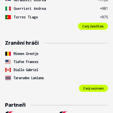
Guerrieri Andrea
+981
Torres Tiago
+975
Celý žebříček
Zranění hráči
Minnen Greetje
Tiafoe Frances
Diallo Gabriel
Tararudee Lanlana
Celý seznam
Partneři