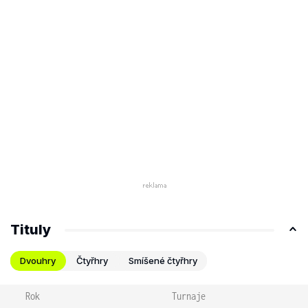
Tituly
Dvouhry
Čtyřhry
Smíšené čtyřhry
Rok
Turnaje