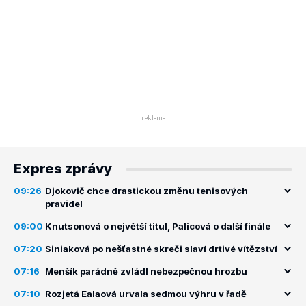
Expres zprávy
09:26
Djokovič chce drastickou změnu tenisových
pravidel
09:00
Knutsonová o největší titul, Palicová o další finále
07:20
Siniaková po nešťastné skreči slaví drtivé vítězství
07:16
Menšík parádně zvládl nebezpečnou hrozbu
07:10
Rozjetá Ealaová urvala sedmou výhru v řadě