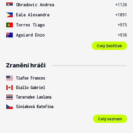
Obradovic Andrea
+1126
Eala Alexandra
+1091
Torres Tiago
+975
Aguiard Enzo
+936
Celý žebříček
Zranění hráči
Tiafoe Frances
Diallo Gabriel
Tararudee Lanlana
Siniaková Kateřina
Celý seznam