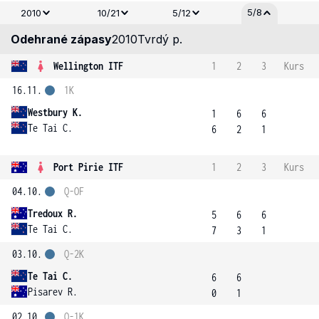
5/8
2010
10/21
5/12
Odehrané zápasy
2010
Tvrdý p.
Wellington ITF
1
2
3
Kurs
16.11.
1K
Westbury K.
1
6
6
Te Tai C.
6
2
1
Port Pirie ITF
1
2
3
Kurs
04.10.
Q-OF
Tredoux R.
5
6
6
Te Tai C.
7
3
1
03.10.
Q-2K
Te Tai C.
6
6
Pisarev R.
0
1
02.10.
Q-1K