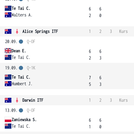
Te Tai C.
6
6
Walters A.
2
0
Alice Springs ITF
1
2
3
Kurs
20.09.
Q-OF
Dean E.
6
6
Te Tai C.
2
3
19.09.
Q-1K
Te Tai C.
7
6
Humbert J.
5
3
Darwin ITF
1
2
3
Kurs
13.09.
Q-OF
Zaniewska S.
6
6
Te Tai C.
1
0