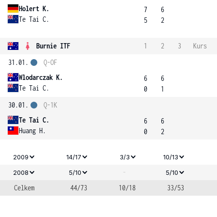
Holert K.
7
6
Te Tai C.
5
2
Burnie ITF
1
2
3
Kurs
31.01.
Q-OF
Wlodarczak K.
6
6
Te Tai C.
0
1
30.01.
Q-1K
Te Tai C.
6
6
Huang H.
0
2
2009
14/17
3/3
10/13
-
2008
5/10
5/10
Celkem
44/73
10/18
33/53