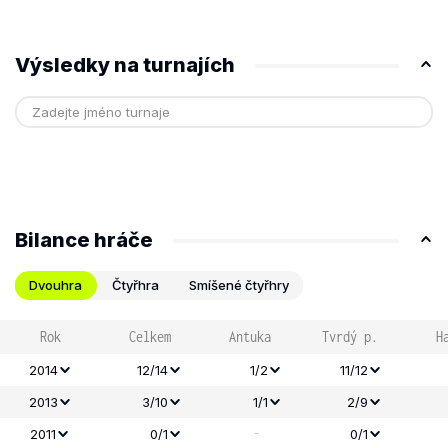
Výsledky na turnajích
Bilance hráče
Dvouhra
Čtyřhra
Smíšené čtyřhry
Rok
Celkem
Antuka
Tvrdý p.
H
2014
12/14
1/2
11/12
2013
3/10
1/1
2/9
-
2011
0/1
0/1