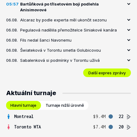
05:57
Bartůňková po třísetovém boji podlehla
Anisimovové
06.08.
Alcaraz by podle experta měl ukončit sezonu
06.08.
Pegulaová nadělila přemožitelce Siniakové kanára
06.08.
Fils nedal šanci Navonemu
06.08.
Šwiateková v Torontu smetla Golubicovou
06.08.
Sabalenková si podmínky v Torontu užívá
Další expres zprávy
Aktuální turnaje
Hlavní turnaje
Turnaje nižší úrovně
Montreal
$9.4M
22
Toronto WTA
$7.4M
20