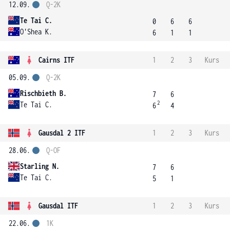
12.09.
Q-2K
Te Tai C.
0
6
6
O'Shea K.
6
1
1
Cairns ITF
1
2
3
Kurs
05.09.
Q-2K
Rischbieth B.
7
6
2
Te Tai C.
6
4
Gausdal 2 ITF
1
2
3
Kurs
28.06.
Q-OF
Starling N.
7
6
Te Tai C.
5
1
Gausdal ITF
1
2
3
Kurs
22.06.
1K