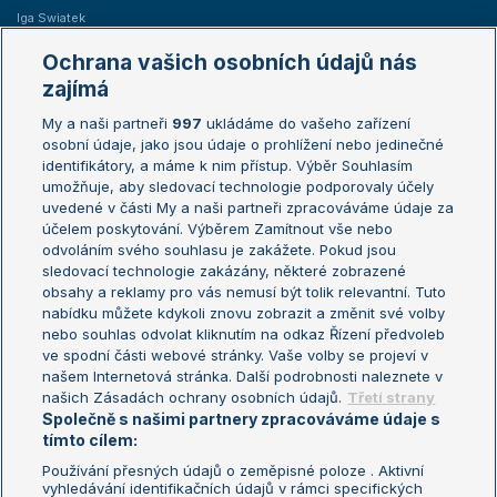
Iga Swiatek
Marie Bouzková
Ochrana vašich osobních údajů nás
Žebříčky
Kalendář turnajů
zajímá
My a naši partneři
997
ukládáme do vašeho zařízení
Žebříček ATP (muži)
Australian Open
osobní údaje, jako jsou údaje o prohlížení nebo jedinečné
Žebříček WTA (ženy)
French Open
identifikátory, a máme k nim přístup. Výběr Souhlasím
umožňuje, aby sledovací technologie podporovaly účely
Sázkařský žebříček
Wimbledon
uvedené v části My a naši partneři zpracováváme údaje za
US Open
účelem poskytování. Výběrem Zamítnout vše nebo
odvoláním svého souhlasu je zakážete. Pokud jsou
Turnaj mistrů
sledovací technologie zakázány, některé zobrazené
Turnaj mistryň
obsahy a reklamy pro vás nemusí být tolik relevantní. Tuto
Aktualní trendy
nabídku můžete kdykoli znovu zobrazit a změnit své volby
nebo souhlas odvolat kliknutím na odkaz Řízení předvoleb
ve spodní části webové stránky. Vaše volby se projeví v
Fotbalové přestupy
našem Internetová stránka. Další podrobnosti naleznete v
Livesport Daily
našich Zásadách ochrany osobních údajů.
Třetí strany
Společně s našimi partnery zpracováváme údaje s
LS Prague Open
tímto cílem:
Používání přesných údajů o zeměpisné poloze . Aktivní
vyhledávání identifikačních údajů v rámci specifických