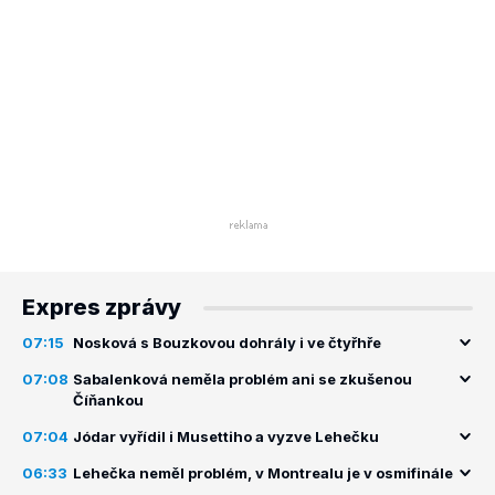
Expres zprávy
07:15
Nosková s Bouzkovou dohrály i ve čtyřhře
07:08
Sabalenková neměla problém ani se zkušenou
Číňankou
07:04
Jódar vyřídil i Musettiho a vyzve Lehečku
06:33
Lehečka neměl problém, v Montrealu je v osmifinále