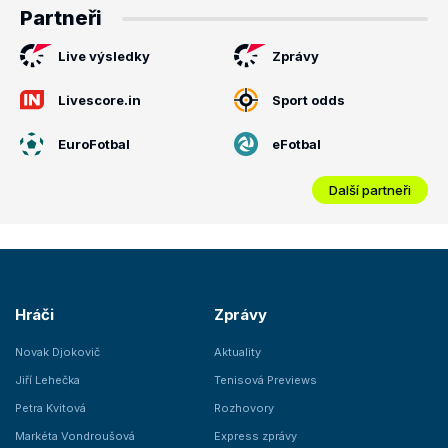
Partneři
Live výsledky
Zprávy
Livescore.in
Sport odds
EuroFotbal
eFotbal
Další partneři
Hráči
Zprávy
Novak Djokovič
Aktuality
Jiří Lehečka
Tenisová Previews
Petra Kvitová
Rozhovory
Markéta Vondroušová
Express zprávy