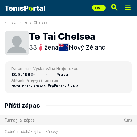
Hráči
Te Tai Chelsea
Te Tai Chelsea
33
žena
Nový Zéland
Datum nar.:
Výška:
Váha:
Hraje rukou:
18. 9. 1992
-
-
Pravá
Aktuální/nejvyšší umístění:
dvouhra: - / 1049.
čtyřhra: - / 782.
Příští zápas
Turnaj a zápas
Kurs
Žádné nadcházející zápasy.