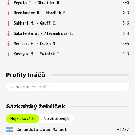
Pegula J.
-
Shnaider D.
4-0
Brantmeier R.
-
Mandlik E.
0-3
Sakkari M.
-
Gauff C.
5-6
Sabalenka A.
-
Alexandrova E.
5-4
Mertens E.
-
Osaka N.
3-5
Kostyuk M.
-
Swiatek I.
1-3
Profily hráčů
Sázkařský žebříček
Nejziskovější
Nejztrátovější
Cerundolo Juan Manuel
+1737