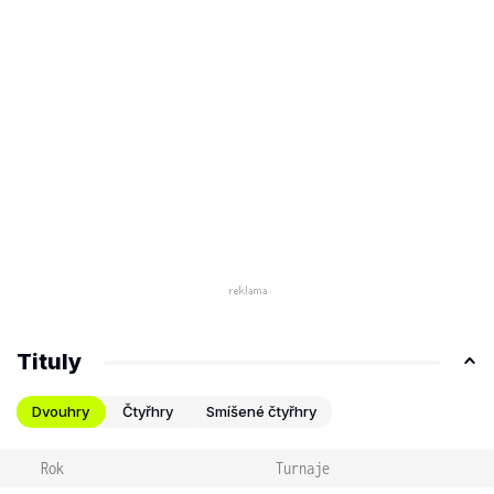
Tituly
Dvouhry
Čtyřhry
Smíšené čtyřhry
Rok
Turnaje