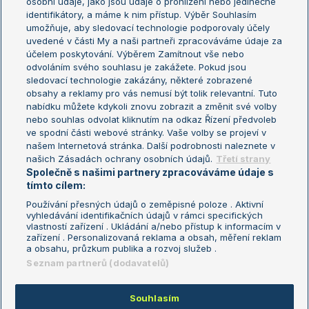
osobní údaje, jako jsou údaje o prohlížení nebo jedinečné
Žebříček WTA (ženy)
French Open
identifikátory, a máme k nim přístup. Výběr Souhlasím
umožňuje, aby sledovací technologie podporovaly účely
Sázkařský žebříček
Wimbledon
uvedené v části My a naši partneři zpracováváme údaje za
US Open
účelem poskytování. Výběrem Zamítnout vše nebo
odvoláním svého souhlasu je zakážete. Pokud jsou
Turnaj mistrů
sledovací technologie zakázány, některé zobrazené
Turnaj mistryň
obsahy a reklamy pro vás nemusí být tolik relevantní. Tuto
Aktualní trendy
nabídku můžete kdykoli znovu zobrazit a změnit své volby
nebo souhlas odvolat kliknutím na odkaz Řízení předvoleb
ve spodní části webové stránky. Vaše volby se projeví v
Fotbalové přestupy
našem Internetová stránka. Další podrobnosti naleznete v
Livesport Daily
našich Zásadách ochrany osobních údajů.
Třetí strany
Společně s našimi partnery zpracováváme údaje s
LS Prague Open
tímto cílem:
Používání přesných údajů o zeměpisné poloze . Aktivní
vyhledávání identifikačních údajů v rámci specifických
vlastností zařízení . Ukládání a/nebo přístup k informacím v
Podmínky užití
Nastavení soukromí
zařízení . Personalizovaná reklama a obsah, měření reklam
GDPR a žurnalistika
Reklama
a obsahu, průzkum publika a rozvoj služeb .
Informace o zpracování osobních
Kontakt
Seznam partnerů (dodavatelů)
údajů
Tiráž
Souhlasím