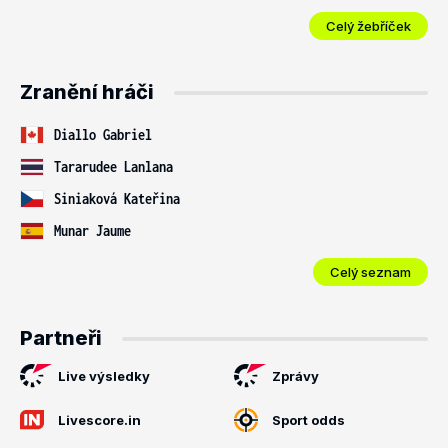
Celý žebříček
Zranění hráči
Diallo Gabriel
Tararudee Lanlana
Siniaková Kateřina
Munar Jaume
Celý seznam
Partneři
Live výsledky
Zprávy
Livescore.in
Sport odds