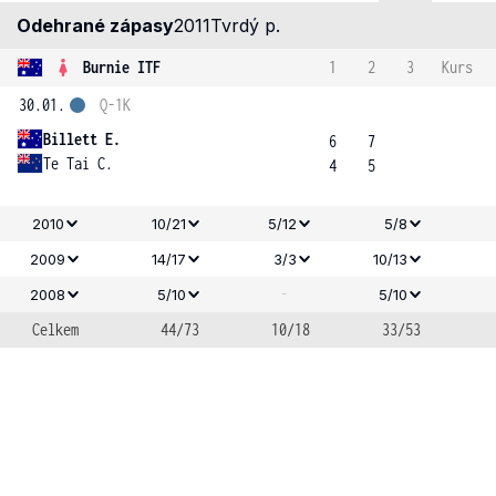
Odehrané zápasy
2011
Tvrdý p.
Burnie ITF
1
2
3
Kurs
30.01.
Q-1K
Billett E.
6
7
Te Tai C.
4
5
2010
10/21
5/12
5/8
2009
14/17
3/3
10/13
-
2008
5/10
5/10
Celkem
44/73
10/18
33/53