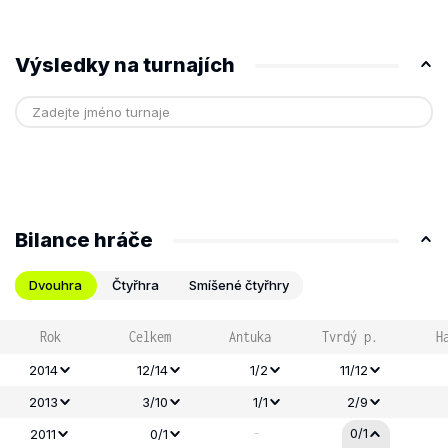
Výsledky na turnajích
Bilance hráče
Dvouhra
Čtyřhra
Smíšené čtyřhry
Rok
Celkem
Antuka
Tvrdý p.
H
2014
12/14
1/2
11/12
2013
3/10
1/1
2/9
-
0/1
2011
0/1