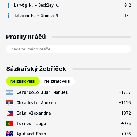
Larwig N.
-
Beckley A.
0-2
Tabacco G.
-
Giunta M.
1-1
Profily hráčů
Sázkařský žebříček
Nejziskovější
Nejztrátovější
Cerundolo Juan Manuel
+1737
Obradovic Andrea
+1126
Eala Alexandra
+1072
Torres Tiago
+975
Aguiard Enzo
+936