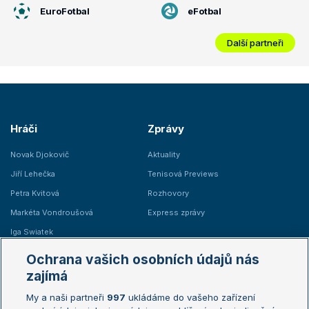
EuroFotbal
eFotbal
Další partneři
Hráči
Zprávy
Novak Djokovič
Aktuality
Jiří Lehečka
Tenisová Previews
Petra Kvitová
Rozhovory
Markéta Vondroušová
Express zprávy
Iga Swiatek
Marie Bouzková
Ochrana vašich osobních údajů nás
Žebříčky
Kalendář turnajů
zajímá
My a naši partneři
997
ukládáme do vašeho zařízení
Žebříček ATP (muži)
Australian Open