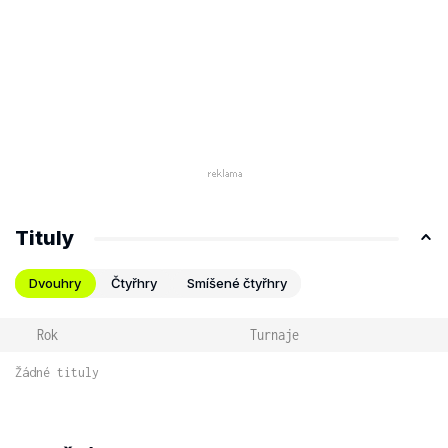
Tituly
Dvouhry
Čtyřhry
Smíšené čtyřhry
Rok
Turnaje
Žádné tituly