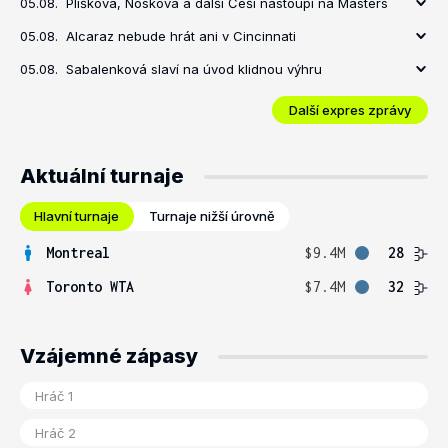
05.08.
Plíšková, Nosková a další Češi nastoupí na Masters
05.08.
Alcaraz nebude hrát ani v Cincinnati
05.08.
Sabalenková slaví na úvod klidnou výhru
Další expres zprávy
Aktuální turnaje
Hlavní turnaje
Turnaje nižší úrovně
Montreal
$9.4M
28
Toronto WTA
$7.4M
32
Vzájemné zápasy