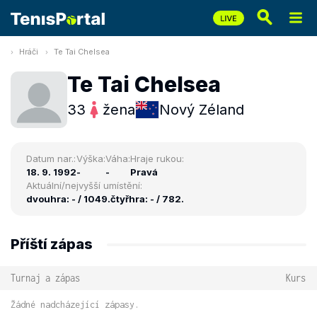
Hráči
Te Tai Chelsea
Te Tai Chelsea
33
žena
Nový Zéland
Datum nar.:
Výška:
Váha:
Hraje rukou:
18. 9. 1992
-
-
Pravá
Aktuální/nejvyšší umístění:
dvouhra: - / 1049.
čtyřhra: - / 782.
Příští zápas
Turnaj a zápas
Kurs
Žádné nadcházející zápasy.