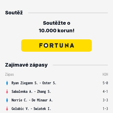
Soutěž
Soutěžte o
10.000 korun!
Zajímavé zápasy
Zápas
H2H
Ryan Ziegann S.
-
Oster S.
5-0
Sabalenka A.
-
Zhang S.
4-1
Norrie C.
-
De Minaur A.
3-3
Golubic V.
-
Swiatek I.
1-3