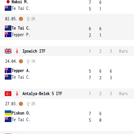
Wakui M.
7
6
Te Tai C.
5
1
02.05.
Q-2K
Te Tai C.
6
6
Tepper P.
2
1
Ipswich ITF
1
2
3
Kurs
24.04.
Q-1K
Tepper A.
5
6
6
Te Tai C.
7
2
3
Antalya-Belek 5 ITF
1
2
3
Kurs
27.03.
Q-2K
Piskun O.
7
6
Te Tai C.
5
0