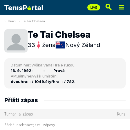
Hráči
Te Tai Chelsea
Te Tai Chelsea
33
žena
Nový Zéland
Datum nar.:
Výška:
Váha:
Hraje rukou:
18. 9. 1992
-
-
Pravá
Aktuální/nejvyšší umístění:
dvouhra: - / 1049.
čtyřhra: - / 782.
Příští zápas
Turnaj a zápas
Kurs
Žádné nadcházející zápasy.