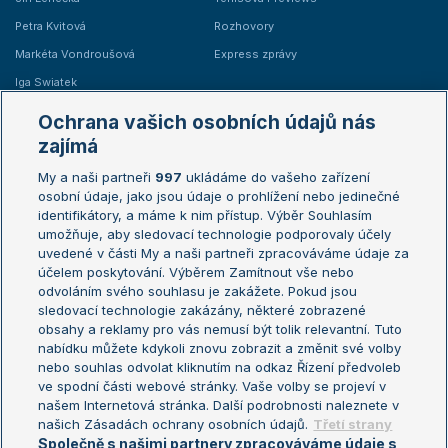
Petra Kvitová
Rozhovory
Markéta Vondroušová
Express zprávy
Iga Swiatek
Marie Bouzková
Ochrana vašich osobních údajů nás
Žebříčky
Kalendář turnajů
zajímá
My a naši partneři
997
ukládáme do vašeho zařízení
Žebříček ATP (muži)
Australian Open
osobní údaje, jako jsou údaje o prohlížení nebo jedinečné
Žebříček WTA (ženy)
French Open
identifikátory, a máme k nim přístup. Výběr Souhlasím
umožňuje, aby sledovací technologie podporovaly účely
Sázkařský žebříček
Wimbledon
uvedené v části My a naši partneři zpracováváme údaje za
US Open
účelem poskytování. Výběrem Zamítnout vše nebo
odvoláním svého souhlasu je zakážete. Pokud jsou
Turnaj mistrů
sledovací technologie zakázány, některé zobrazené
Turnaj mistryň
obsahy a reklamy pro vás nemusí být tolik relevantní. Tuto
Aktualní trendy
nabídku můžete kdykoli znovu zobrazit a změnit své volby
nebo souhlas odvolat kliknutím na odkaz Řízení předvoleb
ve spodní části webové stránky. Vaše volby se projeví v
Fotbalové přestupy
našem Internetová stránka. Další podrobnosti naleznete v
Livesport Daily
našich Zásadách ochrany osobních údajů.
Třetí strany
Společně s našimi partnery zpracováváme údaje s
LS Prague Open