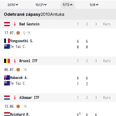
5/12
2010
10/21
5/8
Odehrané zápasy
2010
Antuka
Bad Gastein
1
2
3
Kurs
17.07.
Q-1K
Vongsouthi S.
6
6
Te Tai C.
0
0
Brusel ITF
1
2
3
Kurs
06.07.
1K
Hubacek A.
6
6
Te Tai C.
1
2
Alkmaar ITF
1
2
3
Kurs
15.06.
1K
6
Reinhard R.
6
6
6