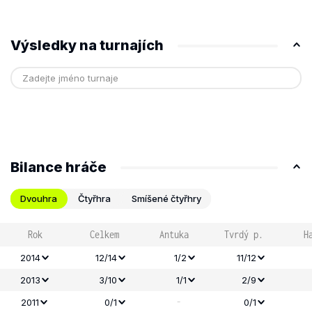
Výsledky na turnajích
Bilance hráče
Dvouhra
Čtyřhra
Smíšené čtyřhry
Rok
Celkem
Antuka
Tvrdý p.
H
2014
12/14
1/2
11/12
2013
3/10
1/1
2/9
-
2011
0/1
0/1