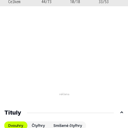
Celkem
44/73
10/18
33/53
Tituly
Dvouhry
Čtyřhry
Smíšené čtyřhry