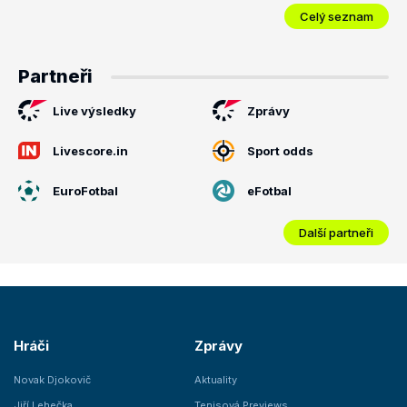
Celý seznam
Partneři
Live výsledky
Zprávy
Livescore.in
Sport odds
EuroFotbal
eFotbal
Další partneři
Hráči
Zprávy
Novak Djokovič
Aktuality
Jiří Lehečka
Tenisová Previews