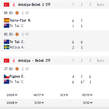
Antalya-Belek 2 ITF
1
2
3
Kurs
06.03.
Q-2K
Torro-Flor M.
6
7
Te Tai C.
1
5
05.03.
Q-1K
Te Tai C.
6
6
Velica A.
2
3
Antalya - Belek ITF
1
2
3
Kurs
27.02.
Q-2K
Pigova E.
4
7
6
2
Te Tai C.
6
6
3
2009
14/17
3/3
10/13
-
2008
5/10
5/10