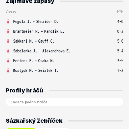
Zajímavé zápasy
Zápas
H2H
Pegula J.
-
Shnaider D.
4-0
Brantmeier R.
-
Mandlik E.
0-3
Sakkari M.
-
Gauff C.
5-6
Sabalenka A.
-
Alexandrova E.
5-4
Mertens E.
-
Osaka N.
3-5
Kostyuk M.
-
Swiatek I.
1-3
Profily hráčů
Sázkařský žebříček