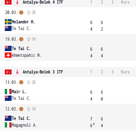
Antalya-Belek 4 ITF
1
2
3
Kurs
20.03.
Q-2K
Melander H.
6
6
Te Tai C.
4
2
19.03.
Q-1K
Te Tai C.
6
6
Ahmetspahic N.
4
4
Antalya-Belek 3 ITF
1
2
3
Kurs
13.03.
Q-2K
Mair L.
6
6
Te Tai C.
4
0
12.03.
Q-1K
Te Tai C.
7
6
4
Magagnoli A.
6
4