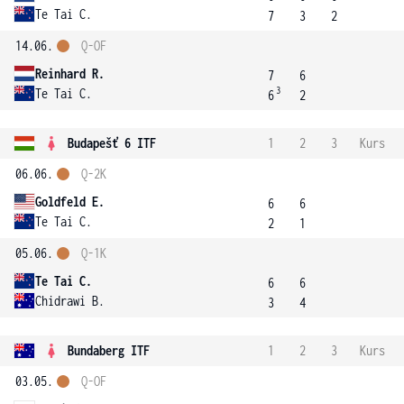
Te Tai C.
7
3
2
14.06.
Q-OF
Reinhard R.
7
6
3
Te Tai C.
6
2
Budapešť 6 ITF
1
2
3
Kurs
06.06.
Q-2K
Goldfeld E.
6
6
Te Tai C.
2
1
05.06.
Q-1K
Te Tai C.
6
6
Chidrawi B.
3
4
Bundaberg ITF
1
2
3
Kurs
03.05.
Q-OF