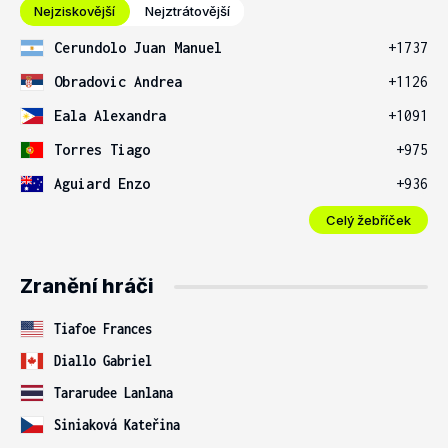
Nejziskovější
Nejztrátovější
Cerundolo Juan Manuel
+1737
Obradovic Andrea
+1126
Eala Alexandra
+1091
Torres Tiago
+975
Aguiard Enzo
+936
Celý žebříček
Zranění hráči
Tiafoe Frances
Diallo Gabriel
Tararudee Lanlana
Siniaková Kateřina