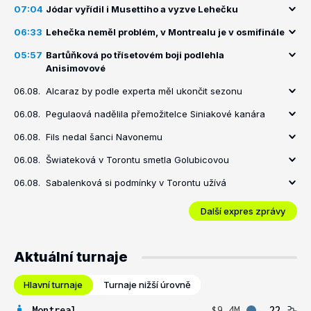
07:04
Jódar vyřídil i Musettiho a vyzve Lehečku
06:33
Lehečka neměl problém, v Montrealu je v osmifinále
05:57
Bartůňková po třísetovém boji podlehla
Anisimovové
06.08.
Alcaraz by podle experta měl ukončit sezonu
06.08.
Pegulaová nadělila přemožitelce Siniakové kanára
06.08.
Fils nedal šanci Navonemu
06.08.
Šwiateková v Torontu smetla Golubicovou
06.08.
Sabalenková si podmínky v Torontu užívá
Další expres zprávy
Aktuální turnaje
Hlavní turnaje
Turnaje nižší úrovně
Montreal
$9.4M
22