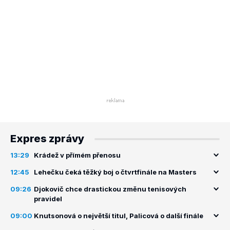
Expres zprávy
13:29
Krádež v přímém přenosu
12:45
Lehečku čeká těžký boj o čtvrtfinále na Masters
09:26
Djokovič chce drastickou změnu tenisových
pravidel
09:00
Knutsonová o největší titul, Palicová o další finále