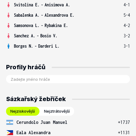
Svitolina E.
-
Anisimova A.
4-1
Sabalenka A.
-
Alexandrova E.
5-4
Samsonova L.
-
Rybakina E.
4-2
Sanchez A.
-
Bosio V.
3-2
Borges N.
-
Darderi L.
3-1
Profily hráčů
Sázkařský žebříček
Nejziskovější
Nejztrátovější
Cerundolo Juan Manuel
+1737
Eala Alexandra
+1131