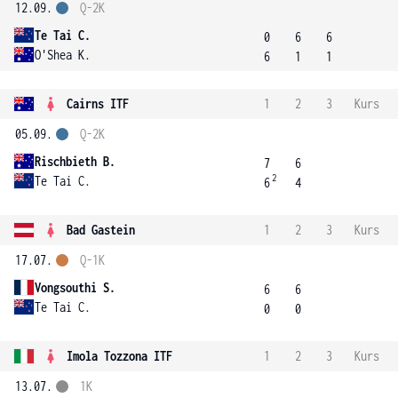
12.09.
Q-2K
Te Tai C.
0
6
6
O'Shea K.
6
1
1
Cairns ITF
1
2
3
Kurs
05.09.
Q-2K
Rischbieth B.
7
6
2
Te Tai C.
6
4
Bad Gastein
1
2
3
Kurs
17.07.
Q-1K
Vongsouthi S.
6
6
Te Tai C.
0
0
Imola Tozzona ITF
1
2
3
Kurs
13.07.
1K