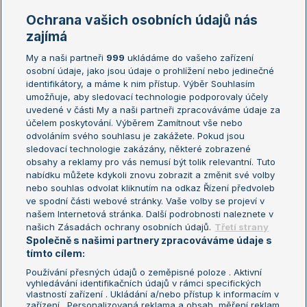
Marie Bouzková
Ochrana vašich osobních údajů nás
Žebříčky
Kalendář turnajů
zajímá
My a naši partneři
999
ukládáme do vašeho zařízení
Žebříček ATP (muži)
Australian Open
osobní údaje, jako jsou údaje o prohlížení nebo jedinečné
Žebříček WTA (ženy)
French Open
identifikátory, a máme k nim přístup. Výběr Souhlasím
umožňuje, aby sledovací technologie podporovaly účely
Sázkařský žebříček
Wimbledon
uvedené v části My a naši partneři zpracováváme údaje za
US Open
účelem poskytování. Výběrem Zamítnout vše nebo
odvoláním svého souhlasu je zakážete. Pokud jsou
Turnaj mistrů
sledovací technologie zakázány, některé zobrazené
Turnaj mistryň
obsahy a reklamy pro vás nemusí být tolik relevantní. Tuto
Aktualní trendy
nabídku můžete kdykoli znovu zobrazit a změnit své volby
nebo souhlas odvolat kliknutím na odkaz Řízení předvoleb
ve spodní části webové stránky. Vaše volby se projeví v
Fotbalové přestupy
našem Internetová stránka. Další podrobnosti naleznete v
Livesport Daily
našich Zásadách ochrany osobních údajů.
Třetí strany
Společně s našimi partnery zpracováváme údaje s
LS Prague Open
tímto cílem:
Používání přesných údajů o zeměpisné poloze . Aktivní
vyhledávání identifikačních údajů v rámci specifických
vlastností zařízení . Ukládání a/nebo přístup k informacím v
Podmínky užití
Nastavení soukromí
zařízení . Personalizovaná reklama a obsah, měření reklam