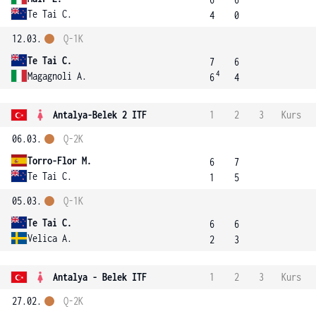
Te Tai C.
4
0
12.03.
Q-1K
Te Tai C.
7
6
4
Magagnoli A.
6
4
Antalya-Belek 2 ITF
1
2
3
Kurs
06.03.
Q-2K
Torro-Flor M.
6
7
Te Tai C.
1
5
05.03.
Q-1K
Te Tai C.
6
6
Velica A.
2
3
Antalya - Belek ITF
1
2
3
Kurs
27.02.
Q-2K