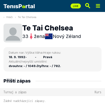
Hráči
Te Tai Chelsea
Te Tai Chelsea
33
žena
Nový Zéland
Datum nar.:
Výška:
Váha:
Hraje rukou:
18. 9. 1992
-
-
Pravá
Aktuální/nejvyšší umístění:
dvouhra: - / 1049.
čtyřhra: - / 782.
Příští zápas
Turnaj a zápas
Kurs
Žádné nadcházející zápasy.