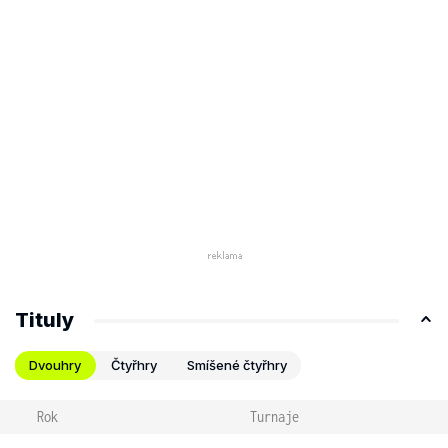
Tituly
Dvouhry
Čtyřhry
Smíšené čtyřhry
Rok
Turnaje