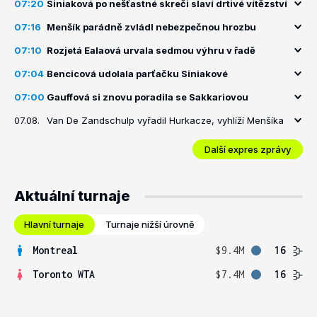
07:20
Siniaková po nešťastné skreči slaví drtivé vítězství
07:16
Menšík parádně zvládl nebezpečnou hrozbu
07:10
Rozjetá Ealaová urvala sedmou výhru v řadě
07:04
Bencicová udolala parťačku Siniakové
07:00
Gauffová si znovu poradila se Sakkariovou
07.08.
Van De Zandschulp vyřadil Hurkacze, vyhlíží Menšíka
Další expres zprávy
Aktuální turnaje
Hlavní turnaje
Turnaje nižší úrovně
Montreal
$9.4M
16
Toronto WTA
$7.4M
16