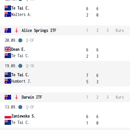
Te Tai C.
6
6
Walters A.
2
0
Alice Springs ITF
1
2
3
Kurs
20.09.
Q-OF
Dean E.
6
6
Te Tai C.
2
3
19.09.
Q-1K
Te Tai C.
7
6
Humbert J.
5
3
Darwin ITF
1
2
3
Kurs
13.09.
Q-OF
Zaniewska S.
6
6
Te Tai C.
1
0