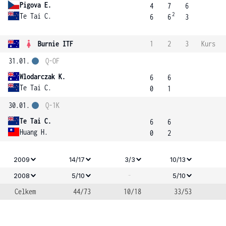
Pigova E.
4
7
6
2
Te Tai C.
6
6
3
Burnie ITF
1
2
3
Kurs
31.01.
Q-OF
Wlodarczak K.
6
6
Te Tai C.
0
1
30.01.
Q-1K
Te Tai C.
6
6
Huang H.
0
2
2009
14/17
3/3
10/13
-
2008
5/10
5/10
Celkem
44/73
10/18
33/53