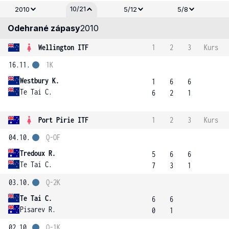
10/21
2010
5/12
5/8
Odehrané zápasy
2010
Wellington ITF
1
2
3
Kurs
16.11.
1K
Westbury K.
1
6
6
Te Tai C.
6
2
1
Port Pirie ITF
1
2
3
Kurs
04.10.
Q-OF
Tredoux R.
5
6
6
Te Tai C.
7
3
1
03.10.
Q-2K
Te Tai C.
6
6
Pisarev R.
0
1
02.10.
Q-1K