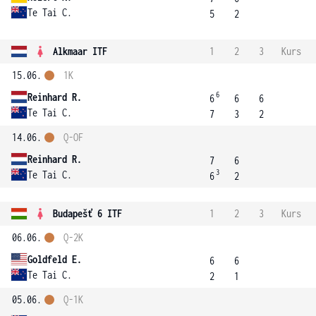
Te Tai C.
5
2
Alkmaar ITF
1
2
3
Kurs
15.06.
1K
6
Reinhard R.
6
6
6
Te Tai C.
7
3
2
14.06.
Q-OF
Reinhard R.
7
6
3
Te Tai C.
6
2
Budapešť 6 ITF
1
2
3
Kurs
06.06.
Q-2K
Goldfeld E.
6
6
Te Tai C.
2
1
05.06.
Q-1K