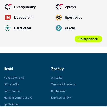
Live výsledky
Zprávy
Livescore.in
Sport odds
EuroFotbal
eFotbal
Další partneři
Hráči
Zprávy
Novak Djokovič
Aktuality
Jiří Lehečka
Tenisová Previews
Petra Kvitová
Rozhovory
Markéta Vondroušová
Express zprávy
Iga Swiatek