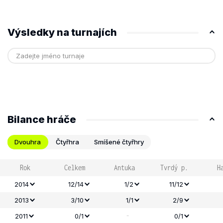
Výsledky na turnajích
Bilance hráče
Dvouhra
Čtyřhra
Smíšené čtyřhry
Rok
Celkem
Antuka
Tvrdý p.
H
2014
12/14
1/2
11/12
2013
3/10
1/1
2/9
-
2011
0/1
0/1