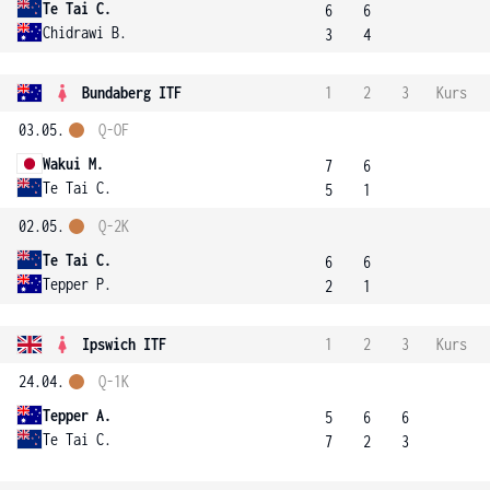
Te Tai C.
6
6
Chidrawi B.
3
4
Bundaberg ITF
1
2
3
Kurs
03.05.
Q-OF
Wakui M.
7
6
Te Tai C.
5
1
02.05.
Q-2K
Te Tai C.
6
6
Tepper P.
2
1
Ipswich ITF
1
2
3
Kurs
24.04.
Q-1K
Tepper A.
5
6
6
Te Tai C.
7
2
3