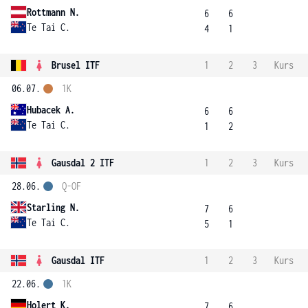
Rottmann N.
6
6
Te Tai C.
4
1
Brusel ITF
1
2
3
Kurs
06.07.
1K
Hubacek A.
6
6
Te Tai C.
1
2
Gausdal 2 ITF
1
2
3
Kurs
28.06.
Q-OF
Starling N.
7
6
Te Tai C.
5
1
Gausdal ITF
1
2
3
Kurs
22.06.
1K
Holert K.
7
6