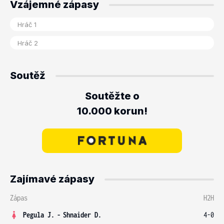
Vzájemné zápasy
Soutěž
Soutěžte o
10.000 korun!
Zajímavé zápasy
Zápas
H2H
Pegula J.
-
Shnaider D.
4-0