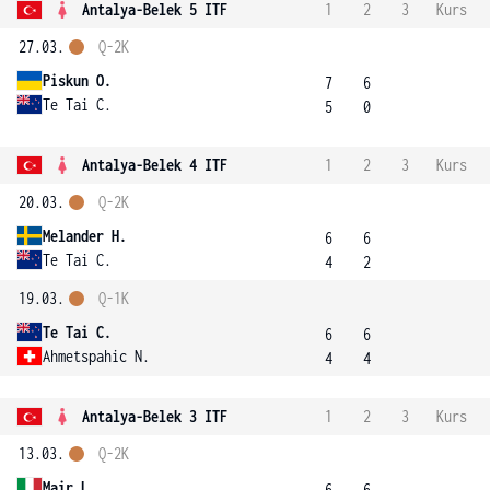
Antalya-Belek 5 ITF
1
2
3
Kurs
27.03.
Q-2K
Piskun O.
7
6
Te Tai C.
5
0
Antalya-Belek 4 ITF
1
2
3
Kurs
20.03.
Q-2K
Melander H.
6
6
Te Tai C.
4
2
19.03.
Q-1K
Te Tai C.
6
6
Ahmetspahic N.
4
4
Antalya-Belek 3 ITF
1
2
3
Kurs
13.03.
Q-2K
Mair L.
6
6