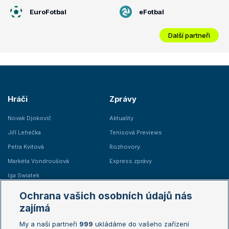
EuroFotbal
eFotbal
Další partneři
Hráči
Zprávy
Novak Djokovič
Aktuality
Jiří Lehečka
Tenisová Previews
Petra Kvitová
Rozhovory
Markéta Vondroušová
Express zprávy
Iga Swiatek
Marie Bouzková
Ochrana vašich osobních údajů nás
Žebříčky
Kalendář turnajů
zajímá
My a naši partneři
999
ukládáme do vašeho zařízení
Žebříček ATP (muži)
Australian Open