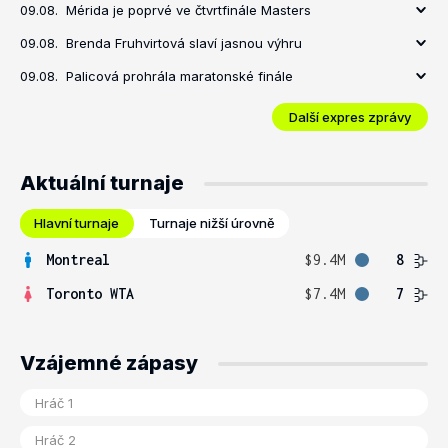
09.08.
Mérida je poprvé ve čtvrtfinále Masters
09.08.
Brenda Fruhvirtová slaví jasnou výhru
09.08.
Palicová prohrála maratonské finále
Další expres zprávy
Aktuální turnaje
Hlavní turnaje
Turnaje nižší úrovně
Montreal
$9.4M
8
Toronto WTA
$7.4M
7
Vzájemné zápasy