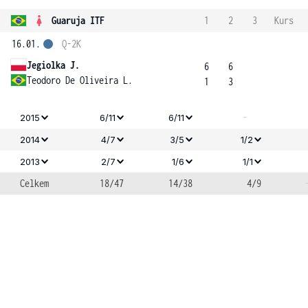
Guaruja ITF
1
2
3
Kurs
16.01.
Q-2K
Jegiolka J.
6
6
Teodoro De Oliveira L.
1
3
-
2015
6/11
6/11
2014
4/7
3/5
1/2
2013
2/7
1/6
1/1
Celkem
18/47
14/38
4/9