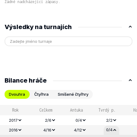
Žádné nadcházející zápasy.
Výsledky na turnajích
Bilance hráče
Dvouhra
Čtyřhra
Smíšené čtyřhry
Rok
Celkem
Antuka
Tvrdý p.
H
2017
2/6
0/4
2/2
0/4
2016
4/16
4/12