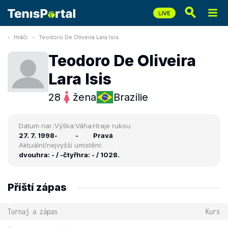
Hráči
Teodoro De Oliveira Lara Isis
Teodoro De Oliveira
Lara Isis
28
žena
Brazílie
Datum nar.:
Výška:
Váha:
Hraje rukou:
27. 7. 1998
-
-
Pravá
Aktuální/nejvyšší umístění:
dvouhra: - / -
čtyřhra: - / 1028.
Příští zápas
Turnaj a zápas
Kurs