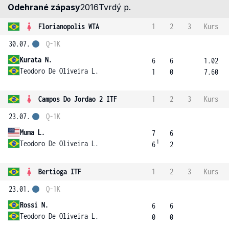
Odehrané zápasy
2016
Tvrdý p.
Florianopolis WTA
1
2
3
Kurs
30.07.
Q-1K
Kurata N.
6
6
1.02
Teodoro De Oliveira L.
1
0
7.60
Campos Do Jordao 2 ITF
1
2
3
Kurs
23.07.
Q-1K
Muma L.
7
6
1
Teodoro De Oliveira L.
6
2
Bertioga ITF
1
2
3
Kurs
23.01.
Q-1K
Rossi N.
6
6
Teodoro De Oliveira L.
0
0