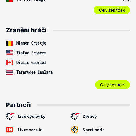
Celý žebříček
Zranění hráči
Minnen Greetje
Tiafoe Frances
Diallo Gabriel
Tararudee Lanlana
Celý seznam
Partneři
Live výsledky
Zprávy
Livescore.in
Sport odds