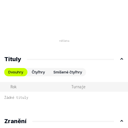
Tituly
Dvouhry
Čtyřhry
Smíšené čtyřhry
Rok
Turnaje
Žádné tituly
Zranění