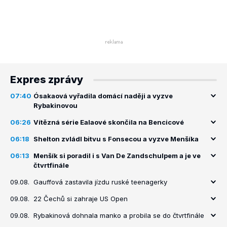
Expres zprávy
07:40
Ósakaová vyřadila domácí naději a vyzve
Rybakinovou
06:26
Vítězná série Ealaové skončila na Bencicové
06:18
Shelton zvládl bitvu s Fonsecou a vyzve Menšíka
06:13
Menšík si poradil i s Van De Zandschulpem a je ve
čtvrtfinále
09.08.
Gauffová zastavila jízdu ruské teenagerky
09.08.
22 Čechů si zahraje US Open
09.08.
Rybakinová dohnala manko a probila se do čtvrtfinále