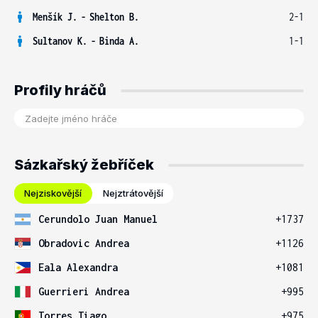
Menšík J.
-
Shelton B.
2-1
Sultanov K.
-
Binda A.
1-1
Profily hráčů
Sázkařský žebříček
Nejziskovější
Nejztrátovější
Cerundolo Juan Manuel
+1737
Obradovic Andrea
+1126
Eala Alexandra
+1081
Guerrieri Andrea
+995
Torres Tiago
+975