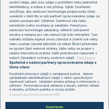
osobní údaje, jako jsou údaje o prohlížení nebo jedinečné
Žebříček WTA (ženy)
French Open
identifikátory, a máme k nim přístup. Výběr Souhlasím
umožňuje, aby sledovací technologie podporovaly účely
Sázkařský žebříček
Wimbledon
uvedené v části My a naši partneři zpracováváme údaje za
US Open
účelem poskytování. Výběrem Zamítnout vše nebo
odvoláním svého souhlasu je zakážete. Pokud jsou
Turnaj mistrů
sledovací technologie zakázány, některé zobrazené
Turnaj mistryň
obsahy a reklamy pro vás nemusí být tolik relevantní. Tuto
Aktualní trendy
nabídku můžete kdykoli znovu zobrazit a změnit své volby
nebo souhlas odvolat kliknutím na odkaz Řízení předvoleb
ve spodní části webové stránky. Vaše volby se projeví v
Fotbalové přestupy
našem Internetová stránka. Další podrobnosti naleznete v
Livesport Daily
našich Zásadách ochrany osobních údajů.
Třetí strany
Společně s našimi partnery zpracováváme údaje s
LS Prague Open
tímto cílem:
Používání přesných údajů o zeměpisné poloze . Aktivní
vyhledávání identifikačních údajů v rámci specifických
vlastností zařízení . Ukládání a/nebo přístup k informacím v
Podmínky užití
Nastavení soukromí
zařízení . Personalizovaná reklama a obsah, měření reklam
GDPR a žurnalistika
Reklama
a obsahu, průzkum publika a rozvoj služeb .
Informace o zpracování osobních
Kontakt
Seznam partnerů (dodavatelů)
údajů
Tiráž
Souhlasím