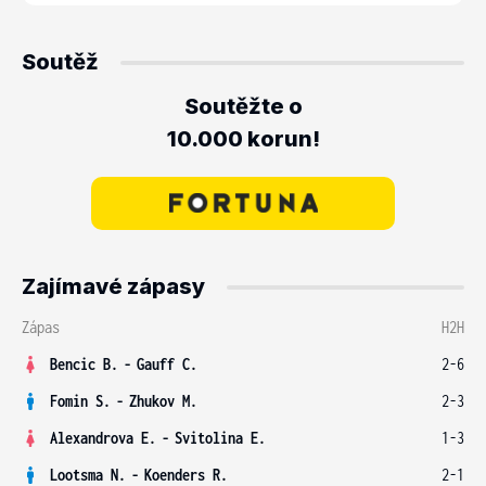
Soutěž
Soutěžte o
10.000 korun!
Zajímavé zápasy
Zápas
H2H
Bencic B.
-
Gauff C.
2-6
Fomin S.
-
Zhukov M.
2-3
Alexandrova E.
-
Svitolina E.
1-3
Lootsma N.
-
Koenders R.
2-1