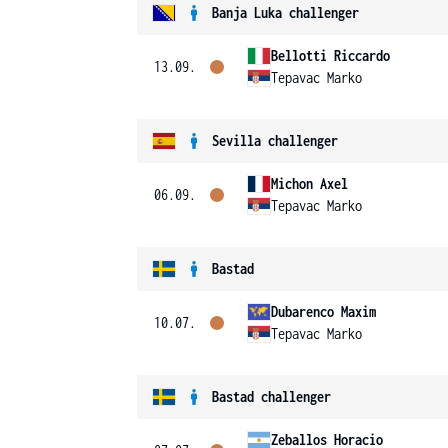
Banja Luka challenger
Bellotti Riccardo
13.09.
Tepavac Marko
Sevilla challenger
Michon Axel
06.09.
Tepavac Marko
Bastad
Dubarenco Maxim
10.07.
Tepavac Marko
Bastad challenger
Zeballos Horacio