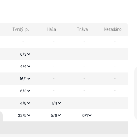
Tvrdý p.
Hala
Tráva
Nezadáno
-
-
-
-
-
-
-
6/3
-
-
-
4/4
-
-
-
16/1
-
-
-
6/3
-
-
4/8
1/4
-
32/5
5/6
0/1