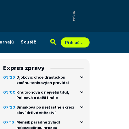
urnajů
Soutěž
Přihlášení
Expres zprávy
09:26
Djokovič chce drastickou
změnu tenisových pravidel
09:00
Knutsonová o největší titul,
Palicová o další finále
07:20
Siniaková po nešťastné skreči
slaví drtivé vítězství
07:16
Menšík parádně zvládl
nebezpečnou hrozbu