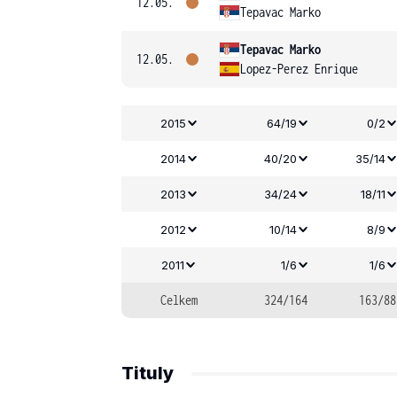
12.05.
Tepavac Marko
Tepavac Marko
12.05.
Lopez-Perez Enrique
2015
64/19
0/2
2014
40/20
35/14
2013
34/24
18/11
2012
10/14
8/9
2011
1/6
1/6
Celkem
324/164
163/88
Tituly