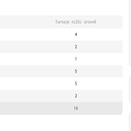
Turnaje nižší úrovně
4
2
1
5
5
2
19