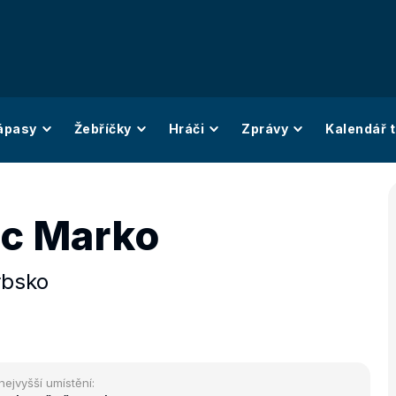
ápasy
Žebříčky
Hráči
Zprávy
Kalendář t
c Marko
rbsko
nejvyšší umístění: