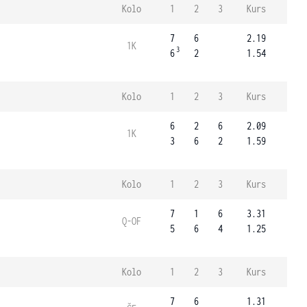
Kolo
1
2
3
Kurs
7
6
2.19
1K
3
6
2
1.54
Kolo
1
2
3
Kurs
6
2
6
2.09
1K
3
6
2
1.59
Kolo
1
2
3
Kurs
7
1
6
3.31
Q-OF
5
6
4
1.25
Kolo
1
2
3
Kurs
7
6
1.31