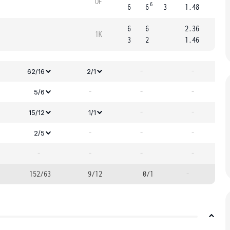
OF
6
6
6
3
1.48
6
6
2.36
1K
3
2
1.46
-
-
62/16
2/1
-
-
-
5/6
-
-
15/12
1/1
-
-
-
2/5
-
-
-
-
152/63
9/12
0/1
-