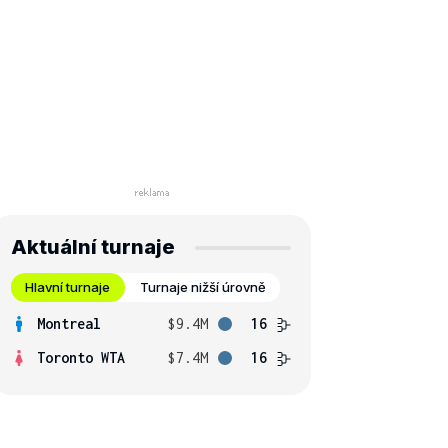
Aktuální turnaje
Hlavní turnaje
Turnaje nižší úrovně
Montreal
$9.4M
16
Toronto WTA
$7.4M
16