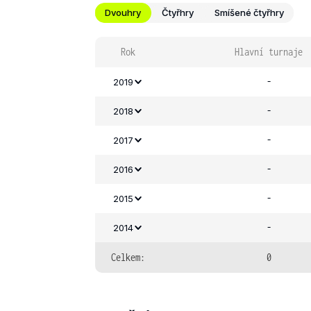
Dvouhry
Čtyřhry
Smíšené čtyřhry
Rok
Hlavní turnaje
-
2019
-
2018
-
2017
-
2016
-
2015
-
2014
Celkem:
0