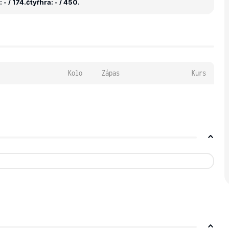
 - / 174.
čtyřhra: - / 450.
Kolo
Zápas
Kurs