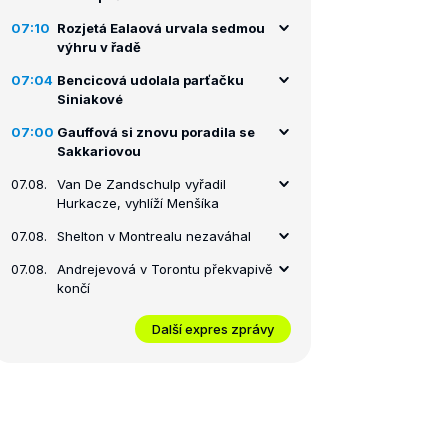
07:10
Rozjetá Ealaová urvala sedmou
výhru v řadě
07:04
Bencicová udolala parťačku
Siniakové
07:00
Gauffová si znovu poradila se
Sakkariovou
07.08.
Van De Zandschulp vyřadil
Hurkacze, vyhlíží Menšíka
07.08.
Shelton v Montrealu nezaváhal
07.08.
Andrejevová v Torontu překvapivě
končí
Další expres zprávy