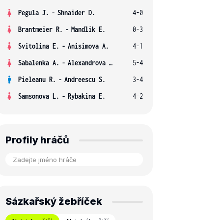
Pegula J.
-
Shnaider D.
4-0
Brantmeier R.
-
Mandlik E.
0-3
Svitolina E.
-
Anisimova A.
4-1
Sabalenka A.
-
Alexandrova E.
5-4
Pieleanu R.
-
Andreescu S.
3-4
Samsonova L.
-
Rybakina E.
4-2
Profily hráčů
Sázkařský žebříček