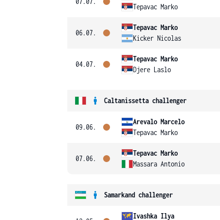
07.07.
Tepavac Marko
Tepavac Marko
06.07.
Kicker Nicolas
Tepavac Marko
04.07.
Djere Laslo
Caltanissetta challenger
Arevalo Marcelo
09.06.
Tepavac Marko
Tepavac Marko
07.06.
Massara Antonio
Samarkand challenger
Ivashka Ilya