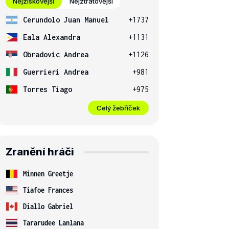
Nejziskovější
Nejztrátovější
Cerundolo Juan Manuel
+1737
Eala Alexandra
+1131
Obradovic Andrea
+1126
Guerrieri Andrea
+981
Torres Tiago
+975
Celý žebříček
Zranění hráči
Minnen Greetje
Tiafoe Frances
Diallo Gabriel
Tararudee Lanlana