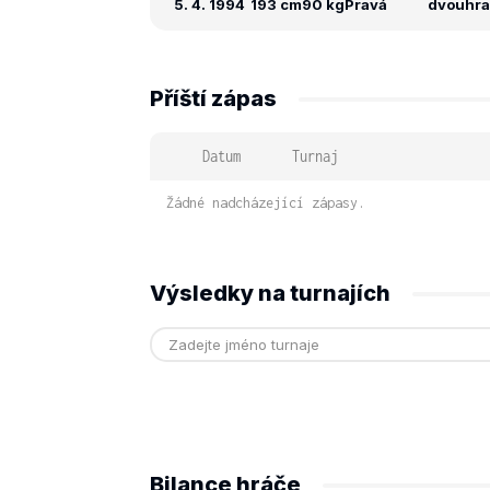
5. 4. 1994
193 cm
90 kg
Pravá
dvouhra:
Příští zápas
Datum
Turnaj
Žádné nadcházející zápasy.
Výsledky na turnajích
Bilance hráče