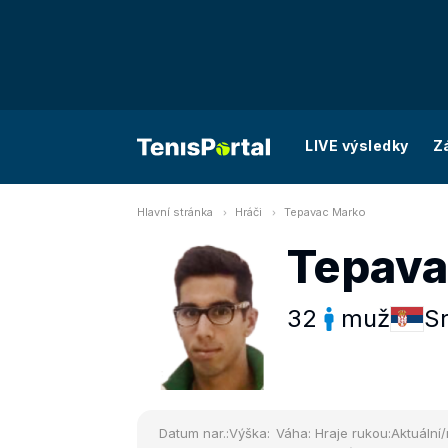
LIVE výsledky
Z
Hlavní stránka
Hráči
Tepavac Marko
Tepava
32
muž
S
Datum nar.:
Výška:
Váha:
Hraje rukou:
Aktuální/