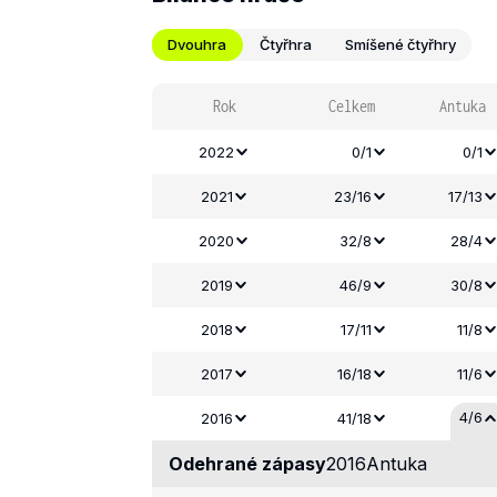
Dvouhra
Čtyřhra
Smíšené čtyřhry
Rok
Celkem
Antuka
2022
0/1
0/1
2021
23/16
17/13
2020
32/8
28/4
2019
46/9
30/8
2018
17/11
11/8
2017
16/18
11/6
4/6
2016
41/18
Odehrané zápasy
2016
Antuka