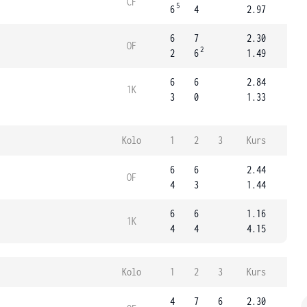
ČF
5
6
4
2.97
6
7
2.30
OF
2
2
6
1.49
6
6
2.84
1K
3
0
1.33
Kolo
1
2
3
Kurs
6
6
2.44
OF
4
3
1.44
6
6
1.16
1K
4
4
4.15
Kolo
1
2
3
Kurs
4
7
6
2.30