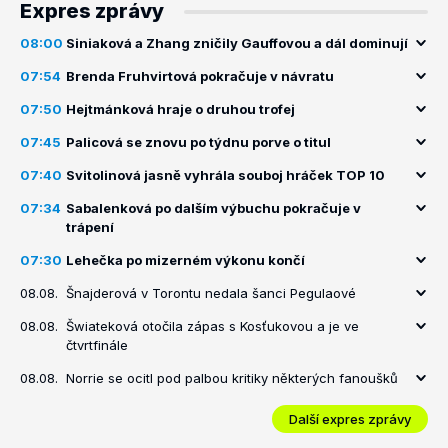
Expres zprávy
08:00
Siniaková a Zhang zničily Gauffovou a dál dominují
07:54
Brenda Fruhvirtová pokračuje v návratu
07:50
Hejtmánková hraje o druhou trofej
07:45
Palicová se znovu po týdnu porve o titul
07:40
Svitolinová jasně vyhrála souboj hráček TOP 10
07:34
Sabalenková po dalším výbuchu pokračuje v
trápení
07:30
Lehečka po mizerném výkonu končí
08.08.
Šnajderová v Torontu nedala šanci Pegulaové
08.08.
Šwiateková otočila zápas s Kosťukovou a je ve
čtvrtfinále
08.08.
Norrie se ocitl pod palbou kritiky některých fanoušků
Další expres zprávy