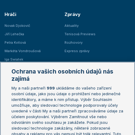
Hráči
Zprávy
Novak Djokovič
Aktuality
Jiří Lehečka
Tenisová Previews
Petra Kvitová
Rozhovory
Markéta Vondroušová
Express zprávy
Iga Swiatek
Marie Bouzková
Ochrana vašich osobních údajů nás
Žebříčky
Kalendář turnajů
zajímá
My a naši partneři
999
ukládáme do vašeho zařízení
Žebříček ATP (muži)
Australian Open
osobní údaje, jako jsou údaje o prohlížení nebo jedinečné
Žebříček WTA (ženy)
French Open
identifikátory, a máme k nim přístup. Výběr Souhlasím
umožňuje, aby sledovací technologie podporovaly účely
Sázkařský žebříček
Wimbledon
uvedené v části My a naši partneři zpracováváme údaje za
US Open
účelem poskytování. Výběrem Zamítnout vše nebo
odvoláním svého souhlasu je zakážete. Pokud jsou
Turnaj mistrů
sledovací technologie zakázány, některé zobrazené
Turnaj mistryň
obsahy a reklamy pro vás nemusí být tolik relevantní. Tuto