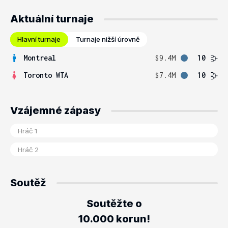
Aktuální turnaje
Hlavní turnaje
Turnaje nižší úrovně
Montreal
$9.4M
10
Toronto WTA
$7.4M
10
Vzájemné zápasy
Soutěž
Soutěžte o
10.000 korun!