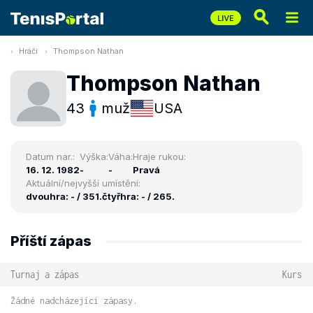
Hráči
Thompson Nathan
Thompson Nathan
43
muž
USA
Datum nar.:
Výška:
Váha:
Hraje rukou:
16. 12. 1982
-
-
Pravá
Aktuální/nejvyšší umístění:
dvouhra: - / 351.
čtyřhra: - / 265.
Příští zápas
Turnaj a zápas
Kurs
Žádné nadcházející zápasy.