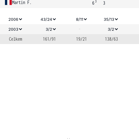
3
Martin F.
6
3
2006
43/24
8/11
35/13
-
2003
3/2
3/2
Celkem
161/91
19/21
138/63