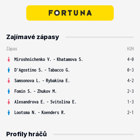
Zajímavé zápasy
Zápas
H2H
Miroshnichenko V.
-
Khatamova S.
4-0
D'Agostino S.
-
Tabacco G.
0-3
Samsonova L.
-
Rybakina E.
4-2
Fomin S.
-
Zhukov M.
2-3
Alexandrova E.
-
Svitolina E.
1-3
Lootsma N.
-
Koenders R.
2-1
Profily hráčů