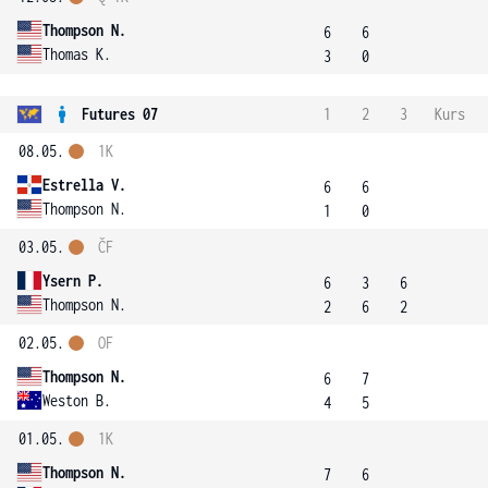
Thompson N.
6
6
Thomas K.
3
0
Futures 07
1
2
3
Kurs
08.05.
1K
Estrella V.
6
6
Thompson N.
1
0
03.05.
ČF
Ysern P.
6
3
6
Thompson N.
2
6
2
02.05.
OF
Thompson N.
6
7
Weston B.
4
5
01.05.
1K
Thompson N.
7
6