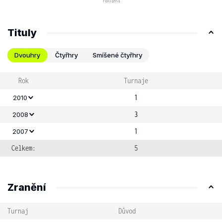
Tituly
Dvouhry
Čtyřhry
Smíšené čtyřhry
Rok
Turnaje
1
2010
3
2008
1
2007
Celkem:
5
Zranění
Turnaj
Důvod