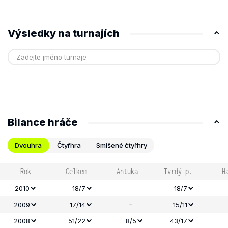
Výsledky na turnajích
Bilance hráče
Dvouhra
Čtyřhra
Smíšené čtyřhry
Rok
Celkem
Antuka
Tvrdý p.
H
-
2010
18/7
18/7
-
2009
17/14
15/11
2008
51/22
8/5
43/17