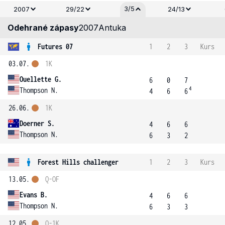
3/5
2007
29/22
24/13
Odehrané zápasy
2007
Antuka
Futures 07
1
2
3
Kurs
03.07.
1K
Ouellette G.
6
0
7
4
Thompson N.
4
6
6
26.06.
1K
Doerner S.
4
6
6
Thompson N.
6
3
2
Forest Hills challenger
1
2
3
Kurs
13.05.
Q-OF
Evans B.
4
6
6
Thompson N.
6
3
3
12.05.
Q-1K