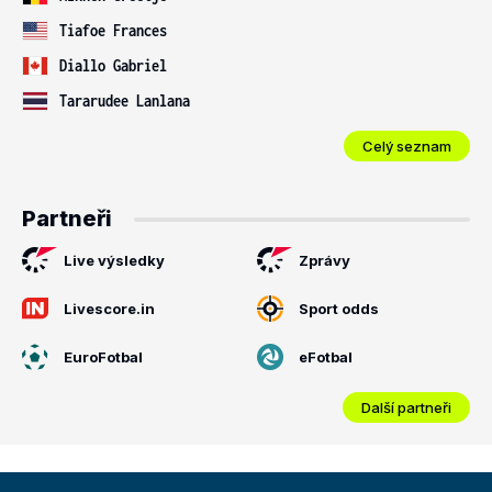
Tiafoe Frances
Diallo Gabriel
Tararudee Lanlana
Celý seznam
Partneři
Live výsledky
Zprávy
Livescore.in
Sport odds
EuroFotbal
eFotbal
Další partneři