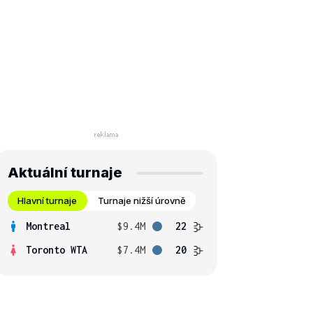
Aktuální turnaje
Hlavní turnaje
Turnaje nižší úrovně
Montreal
$9.4M
22
Toronto WTA
$7.4M
20