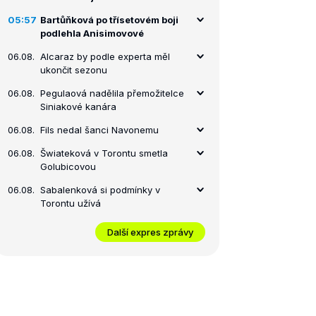
05:57
Bartůňková po třísetovém boji
podlehla Anisimovové
06.08.
Alcaraz by podle experta měl
ukončit sezonu
06.08.
Pegulaová nadělila přemožitelce
Siniakové kanára
06.08.
Fils nedal šanci Navonemu
06.08.
Šwiateková v Torontu smetla
Golubicovou
06.08.
Sabalenková si podmínky v
Torontu užívá
Další expres zprávy