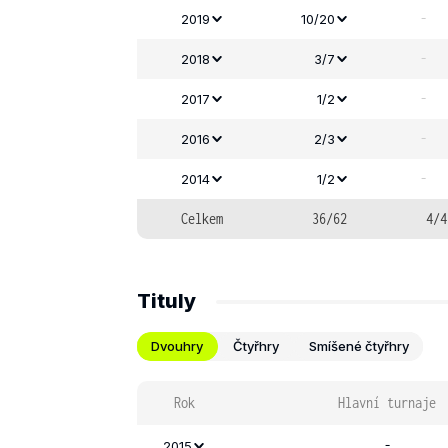
-
2019
10/20
-
2018
3/7
-
2017
1/2
-
2016
2/3
-
2014
1/2
Celkem
36/62
4/4
Tituly
Dvouhry
Čtyřhry
Smíšené čtyřhry
Rok
Hlavní turnaje
-
2015