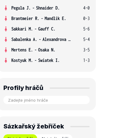
Pegula J.
-
Shnaider D.
4-0
Brantmeier R.
-
Mandlik E.
0-3
Sakkari M.
-
Gauff C.
5-6
Sabalenka A.
-
Alexandrova E.
5-4
Mertens E.
-
Osaka N.
3-5
Kostyuk M.
-
Swiatek I.
1-3
Profily hráčů
Sázkařský žebříček