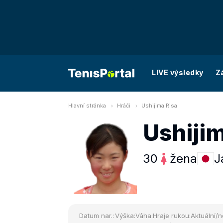
LIVE výsledky
Z
Hlavní stránka
Hráči
Ushijima Risa
Ushijim
30
žena
J
Datum nar.:
Výška:
Váha:
Hraje rukou:
Aktuální/n