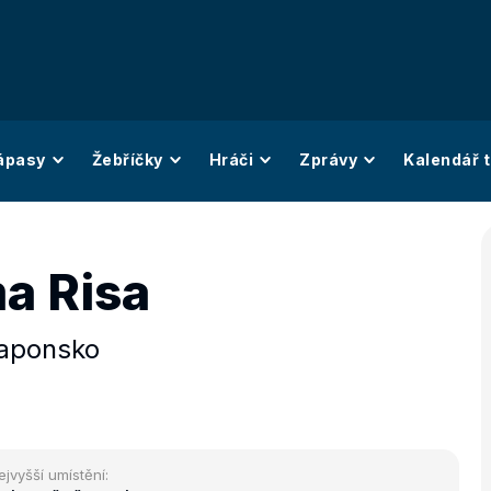
ápasy
Žebříčky
Hráči
Zprávy
Kalendář t
a Risa
aponsko
ejvyšší umístění: