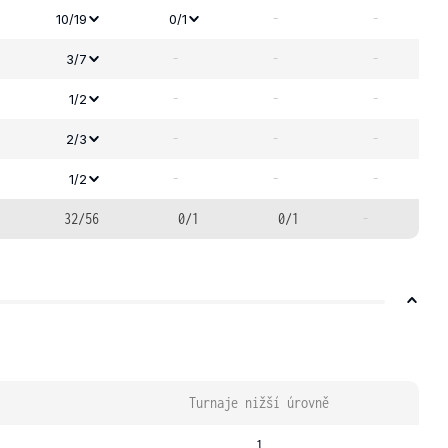
-
-
10/19
0/1
-
-
-
3/7
-
-
-
1/2
-
-
-
2/3
-
-
-
1/2
32/56
0/1
0/1
-
Turnaje nižší úrovně
1