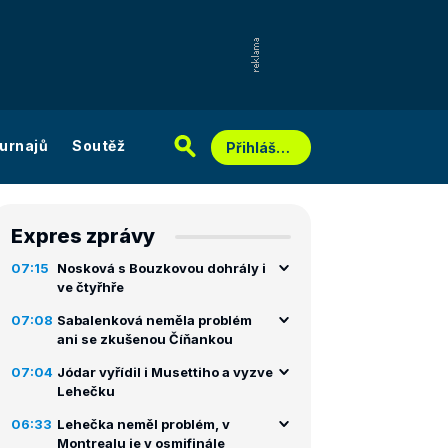
urnajů
Soutěž
Přihlášení
Expres zprávy
07:15
Nosková s Bouzkovou dohrály i
ve čtyřhře
07:08
Sabalenková neměla problém
ani se zkušenou Číňankou
07:04
Jódar vyřídil i Musettiho a vyzve
Lehečku
06:33
Lehečka neměl problém, v
Montrealu je v osmifinále