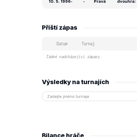
10. 5. 1996
-
-
Pravá
dvouhra: 
Příští zápas
Datum
Turnaj
Žádné nadcházející zápasy.
Výsledky na turnajích
Bilance hráče