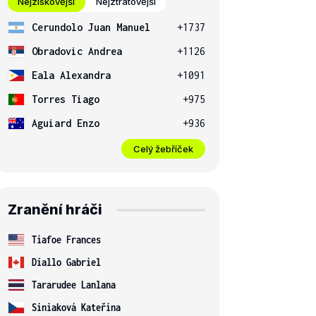
Nejziskovější
Nejztrátovější
Cerundolo Juan Manuel
+1737
Obradovic Andrea
+1126
Eala Alexandra
+1091
Torres Tiago
+975
Aguiard Enzo
+936
Celý žebříček
Zranění hráči
Tiafoe Frances
Diallo Gabriel
Tararudee Lanlana
Siniaková Kateřina