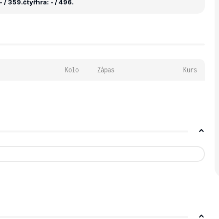
- / 359.
čtyřhra: - / 496.
Kolo
Zápas
Kurs