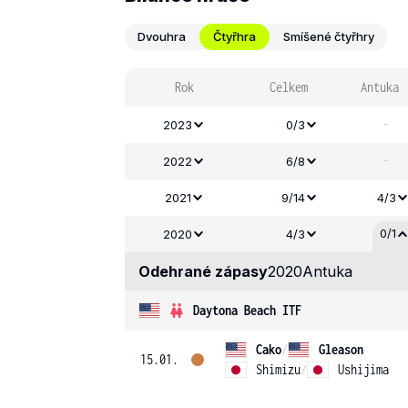
Dvouhra
Čtyřhra
Smíšené čtyřhry
Rok
Celkem
Antuka
-
2023
0/3
-
2022
6/8
2021
9/14
4/3
0/1
2020
4/3
Odehrané zápasy
2020
Antuka
Daytona Beach ITF
Cako
/
Gleason
15.01.
Shimizu
/
Ushijima