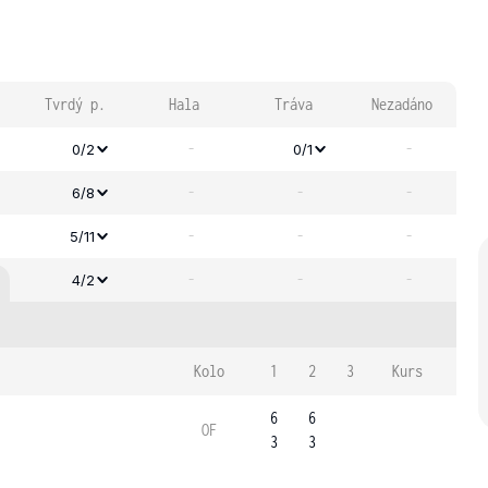
Tvrdý p.
Hala
Tráva
Nezadáno
-
-
0/2
0/1
-
-
-
6/8
-
-
-
5/11
-
-
-
4/2
Kolo
1
2
3
Kurs
6
6
OF
3
3