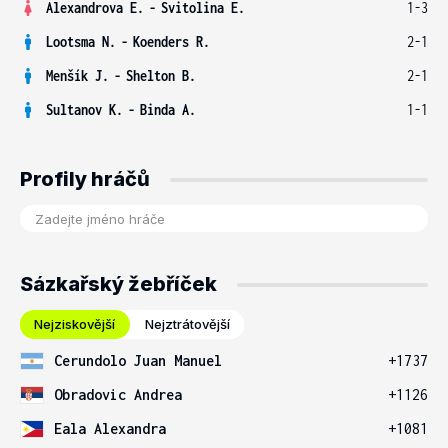
Alexandrova E.
-
Svitolina E.
1-3
Lootsma N.
-
Koenders R.
2-1
Menšík J.
-
Shelton B.
2-1
Sultanov K.
-
Binda A.
1-1
Profily hráčů
Sázkařský žebříček
Nejziskovější
Nejztrátovější
Cerundolo Juan Manuel
+1737
Obradovic Andrea
+1126
Eala Alexandra
+1081