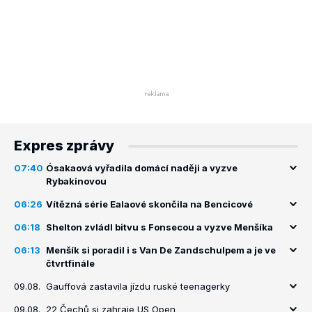
Expres zprávy
07:40
Ósakaová vyřadila domácí naději a vyzve
Rybakinovou
06:26
Vítězná série Ealaové skončila na Bencicové
06:18
Shelton zvládl bitvu s Fonsecou a vyzve Menšíka
06:13
Menšík si poradil i s Van De Zandschulpem a je ve
čtvrtfinále
09.08.
Gauffová zastavila jízdu ruské teenagerky
09.08.
22 Čechů si zahraje US Open