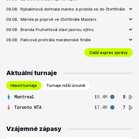
09.08.
Rybakinová dohnala manko a probila se do čtvrtfinále
09.08.
Mérida je poprvé ve čtvrtfinále Masters
09.08.
Brenda Fruhvirtová slaví jasnou výhru
09.08.
Palicová prohrála maratonské finále
Další expres zprávy
Aktuální turnaje
Hlavní turnaje
Turnaje nižší úrovně
Montreal
$9.4M
8
Toronto WTA
$7.4M
7
Vzájemné zápasy