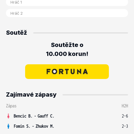
Soutěž
Soutěžte o
10.000 korun!
Zajímavé zápasy
Zápas
H2H
Bencic B.
-
Gauff C.
2-6
Fomin S.
-
Zhukov M.
2-3