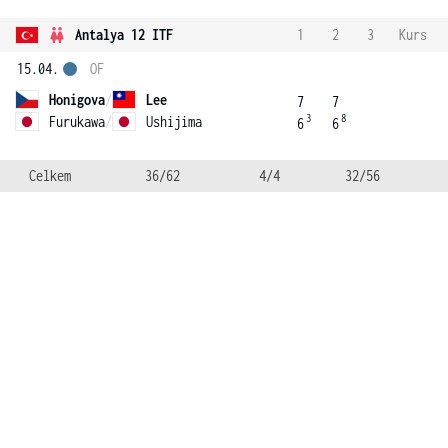
Antalya 12 ITF
1
2
3
Kurs
15.04.
OF
Honigova
/
Lee
7
7
3
8
Furukawa
/
Ushijima
6
6
Celkem
36/62
4/4
32/56