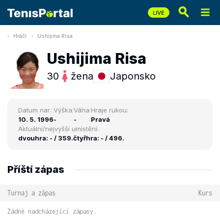
Hráči
Ushijima Risa
Ushijima Risa
30
žena
Japonsko
Datum nar.:
Výška:
Váha:
Hraje rukou:
10. 5. 1996
-
-
Pravá
Aktuální/nejvyšší umístění:
dvouhra: - / 359.
čtyřhra: - / 496.
Příští zápas
Turnaj a zápas
Kurs
Žádné nadcházející zápasy.