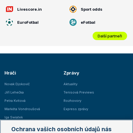
Livescore.in
Sport odds
EuroFotbal
eFotbal
Další partneři
Hráči
Zprávy
Novak Djokovič
Aktuality
Jiří Lehečka
Tenisová Previews
Petra Kvitová
Rozhovory
Markéta Vondroušová
Express zprávy
Iga Swiatek
Marie Bouzková
Ochrana vašich osobních údajů nás