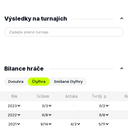
Výsledky na turnajích
Bilance hráče
Dvouhra
Čtyřhra
Smíšené čtyřhry
Rok
Celkem
Antuka
Tvrdý p.
H
-
2023
0/3
0/2
-
2022
6/8
6/8
2021
9/14
4/3
5/11