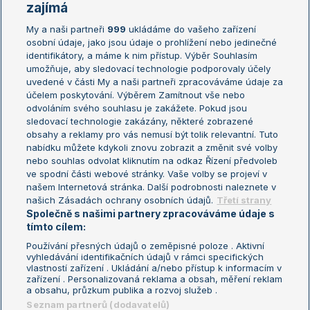
Žebříčky
Kalendář turnajů
zajímá
My a naši partneři
999
ukládáme do vašeho zařízení
Žebříček ATP (muži)
Australian Open
osobní údaje, jako jsou údaje o prohlížení nebo jedinečné
Žebříček WTA (ženy)
French Open
identifikátory, a máme k nim přístup. Výběr Souhlasím
umožňuje, aby sledovací technologie podporovaly účely
Sázkařský žebříček
Wimbledon
uvedené v části My a naši partneři zpracováváme údaje za
US Open
účelem poskytování. Výběrem Zamítnout vše nebo
odvoláním svého souhlasu je zakážete. Pokud jsou
Turnaj mistrů
sledovací technologie zakázány, některé zobrazené
Turnaj mistryň
obsahy a reklamy pro vás nemusí být tolik relevantní. Tuto
Aktualní trendy
nabídku můžete kdykoli znovu zobrazit a změnit své volby
nebo souhlas odvolat kliknutím na odkaz Řízení předvoleb
ve spodní části webové stránky. Vaše volby se projeví v
Fotbalové přestupy
našem Internetová stránka. Další podrobnosti naleznete v
Livesport Daily
našich Zásadách ochrany osobních údajů.
Třetí strany
Společně s našimi partnery zpracováváme údaje s
LS Prague Open
tímto cílem:
Používání přesných údajů o zeměpisné poloze . Aktivní
vyhledávání identifikačních údajů v rámci specifických
vlastností zařízení . Ukládání a/nebo přístup k informacím v
Podmínky užití
Nastavení soukromí
zařízení . Personalizovaná reklama a obsah, měření reklam
GDPR a žurnalistika
Reklama
a obsahu, průzkum publika a rozvoj služeb .
Informace o zpracování osobních
Kontakt
Seznam partnerů (dodavatelů)
údajů