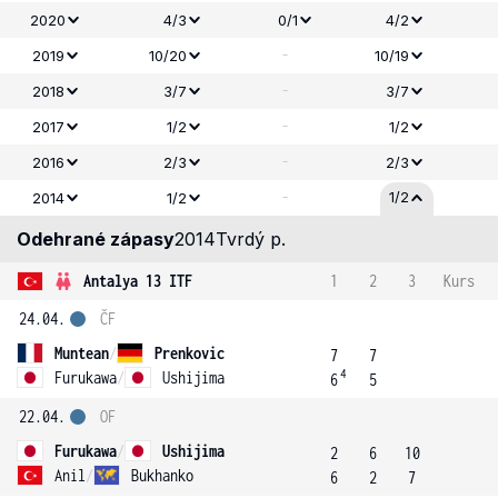
2020
4/3
0/1
4/2
-
2019
10/20
10/19
-
2018
3/7
3/7
-
2017
1/2
1/2
-
2016
2/3
2/3
-
1/2
2014
1/2
Odehrané zápasy
2014
Tvrdý p.
Antalya 13 ITF
1
2
3
Kurs
24.04.
ČF
Muntean
/
Prenkovic
7
7
4
Furukawa
/
Ushijima
6
5
22.04.
OF
Furukawa
/
Ushijima
2
6
10
Anil
/
Bukhanko
6
2
7