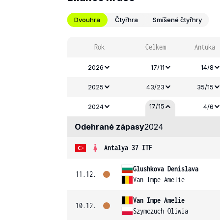
Dvouhra
Čtyřhra
Smíšené čtyřhry
Rok
Celkem
Antuka
2026
17/11
14/8
2025
43/23
35/15
17/15
2024
4/6
Odehrané zápasy
2024
Antalya 37 ITF
Glushkova Denislava
11.12.
Van Impe Amelie
Van Impe Amelie
10.12.
Szymczuch Oliwia