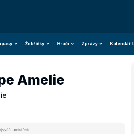
ápasy
Žebříčky
Hráči
Zprávy
Kalendář t
pe Amelie
ie
jvyšší umístění: