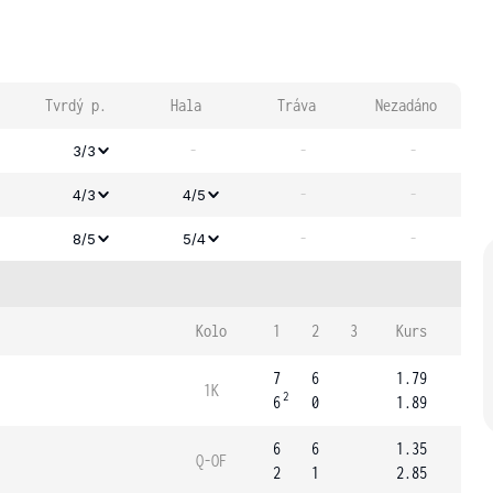
Tvrdý p.
Hala
Tráva
Nezadáno
-
-
-
3/3
-
-
4/3
4/5
-
-
8/5
5/4
Kolo
1
2
3
Kurs
7
6
1.79
1K
2
6
0
1.89
6
6
1.35
Q-OF
2
1
2.85