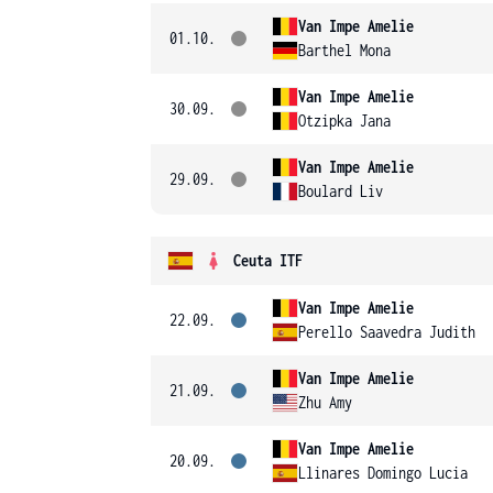
Van Impe Amelie
01.10.
Barthel Mona
Van Impe Amelie
30.09.
Otzipka Jana
Van Impe Amelie
29.09.
Boulard Liv
Ceuta ITF
Van Impe Amelie
22.09.
Perello Saavedra Judith
Van Impe Amelie
21.09.
Zhu Amy
Van Impe Amelie
20.09.
Llinares Domingo Lucia