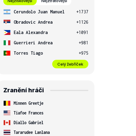
Nejziskovější
Nejztrátovější
Cerundolo Juan Manuel
+1737
Obradovic Andrea
+1126
Eala Alexandra
+1091
Guerrieri Andrea
+981
Torres Tiago
+975
Celý žebříček
Zranění hráči
Minnen Greetje
Tiafoe Frances
Diallo Gabriel
Tararudee Lanlana