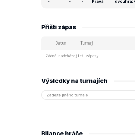
-
-
-
Pravá
dvouhra: 6
Příští zápas
Datum
Turnaj
Žádné nadcházející zápasy.
Výsledky na turnajích
Bilance hráče