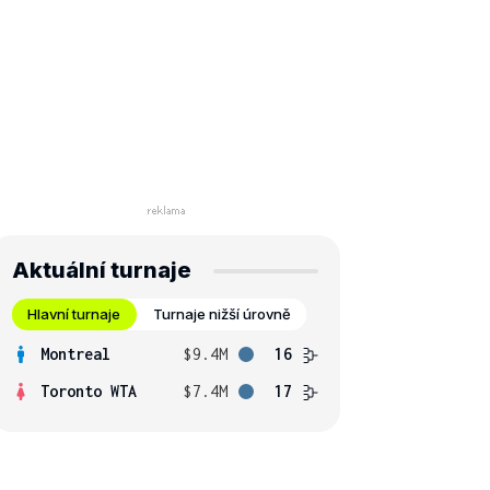
Aktuální turnaje
Hlavní turnaje
Turnaje nižší úrovně
Montreal
$9.4M
16
Toronto WTA
$7.4M
17