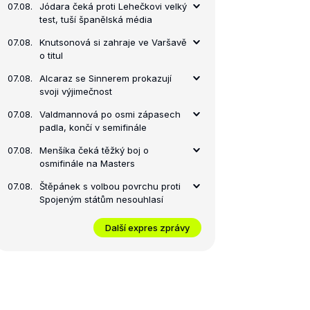
07.08.
Jódara čeká proti Lehečkovi velký
test, tuší španělská média
07.08.
Knutsonová si zahraje ve Varšavě
o titul
07.08.
Alcaraz se Sinnerem prokazují
svoji výjimečnost
07.08.
Valdmannová po osmi zápasech
padla, končí v semifinále
07.08.
Menšíka čeká těžký boj o
osmifinále na Masters
07.08.
Štěpánek s volbou povrchu proti
Spojeným státům nesouhlasí
Další expres zprávy