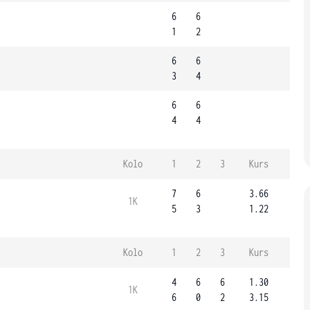
6
6
1
2
6
6
3
4
6
6
4
4
Kolo
1
2
3
Kurs
7
6
3.66
1K
5
3
1.22
Kolo
1
2
3
Kurs
4
6
6
1.30
1K
6
0
2
3.15