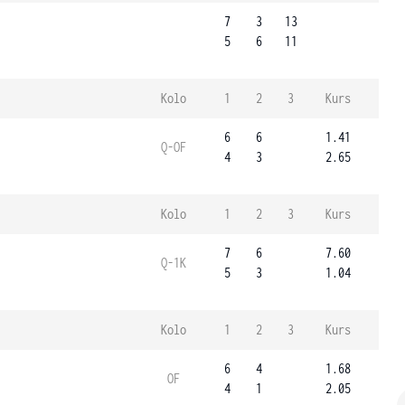
7
3
13
5
6
11
Kolo
1
2
3
Kurs
6
6
1.41
Q-OF
4
3
2.65
Kolo
1
2
3
Kurs
7
6
7.60
Q-1K
5
3
1.04
Kolo
1
2
3
Kurs
6
4
1.68
OF
4
1
2.05