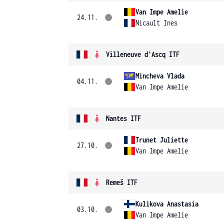
Van Impe Amelie
24.11.
Nicault Ines
Villeneuve d'Ascq ITF
Mincheva Vlada
04.11.
Van Impe Amelie
Nantes ITF
Trunet Juliette
27.10.
Van Impe Amelie
Remeš ITF
Kulikova Anastasia
03.10.
Van Impe Amelie