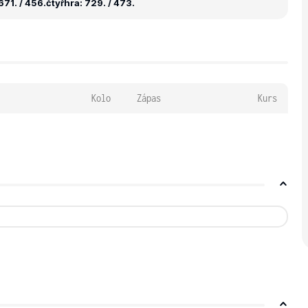
71. / 456.
čtyřhra: 729. / 473.
Kolo
Zápas
Kurs