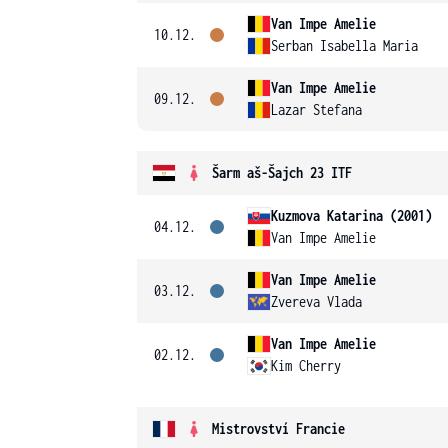
Van Impe Amelie
10.12.
Serban Isabella Maria
Van Impe Amelie
09.12.
Lazar Stefana
Šarm aš-Šajch 23 ITF
Kuzmova Katarina (2001)
04.12.
Van Impe Amelie
Van Impe Amelie
03.12.
Zvereva Vlada
Van Impe Amelie
02.12.
Kim Cherry
Mistrovství Francie