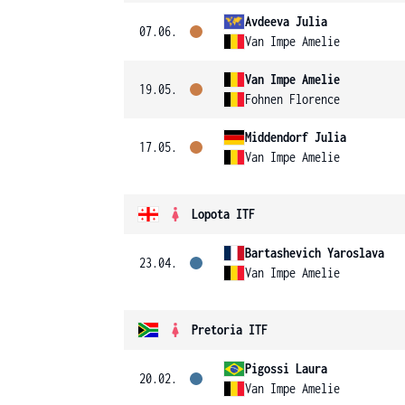
Avdeeva Julia
07.06.
Van Impe Amelie
Van Impe Amelie
19.05.
Fohnen Florence
Middendorf Julia
17.05.
Van Impe Amelie
Lopota ITF
Bartashevich Yaroslava
23.04.
Van Impe Amelie
Pretoria ITF
Pigossi Laura
20.02.
Van Impe Amelie