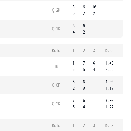
3
6
10
Q-2K
6
2
2
6
6
Q-1K
4
2
Kolo
1
2
3
Kurs
1
7
6
1.43
1K
6
5
4
2.52
6
6
4.30
Q-OF
2
0
1.17
7
6
3.30
Q-2K
5
4
1.27
Kolo
1
2
3
Kurs