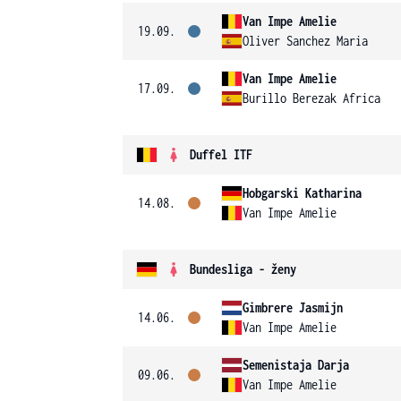
Van Impe Amelie
19.09.
Oliver Sanchez Maria
Van Impe Amelie
17.09.
Burillo Berezak Africa
Duffel ITF
Hobgarski Katharina
14.08.
Van Impe Amelie
Bundesliga - ženy
Gimbrere Jasmijn
14.06.
Van Impe Amelie
Semenistaja Darja
09.06.
Van Impe Amelie