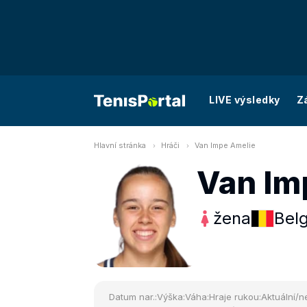
LIVE výsledky
Z
Hlavní stránka
Hráči
Van Impe Amelie
Van Im
žena
Belg
Datum nar.:
Výška:
Váha:
Hraje rukou:
Aktuální/ne