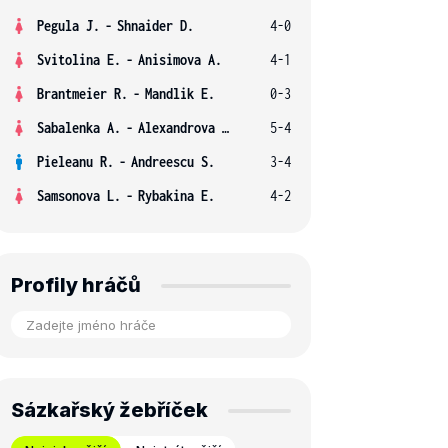
Pegula J.
-
Shnaider D.
4-0
Svitolina E.
-
Anisimova A.
4-1
Brantmeier R.
-
Mandlik E.
0-3
Sabalenka A.
-
Alexandrova E.
5-4
Pieleanu R.
-
Andreescu S.
3-4
Samsonova L.
-
Rybakina E.
4-2
Profily hráčů
Sázkařský žebříček