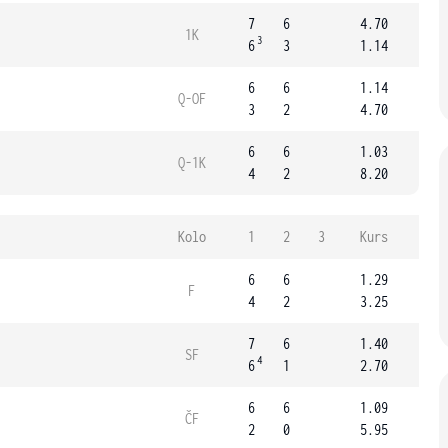
7
6
4.70
1K
3
6
3
1.14
6
6
1.14
Q-OF
3
2
4.70
6
6
1.03
Q-1K
4
2
8.20
Kolo
1
2
3
Kurs
6
6
1.29
F
4
2
3.25
7
6
1.40
SF
4
6
1
2.70
6
6
1.09
ČF
2
0
5.95