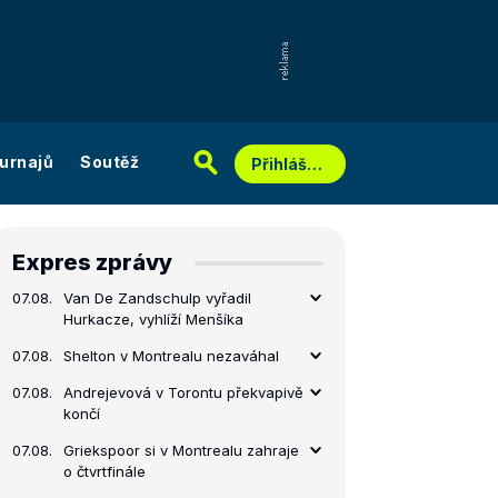
urnajů
Soutěž
Přihlášení
Expres zprávy
07.08.
Van De Zandschulp vyřadil
Hurkacze, vyhlíží Menšíka
07.08.
Shelton v Montrealu nezaváhal
07.08.
Andrejevová v Torontu překvapivě
končí
07.08.
Griekspoor si v Montrealu zahraje
o čtvrtfinále