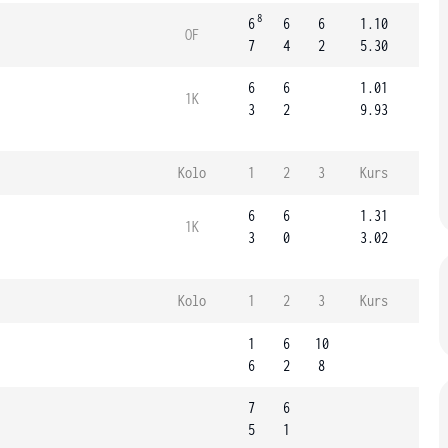
8
6
6
6
1.10
OF
7
4
2
5.30
6
6
1.01
1K
3
2
9.93
Kolo
1
2
3
Kurs
6
6
1.31
1K
3
0
3.02
Kolo
1
2
3
Kurs
1
6
10
6
2
8
7
6
5
1