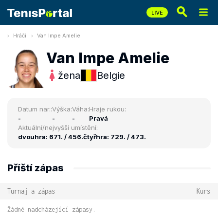
Hráči
Van Impe Amelie
Van Impe Amelie
žena
Belgie
Datum nar.:
Výška:
Váha:
Hraje rukou:
-
-
-
Pravá
Aktuální/nejvyšší umístění:
dvouhra: 671. / 456.
čtyřhra: 729. / 473.
Příští zápas
Turnaj a zápas
Kurs
Žádné nadcházející zápasy.