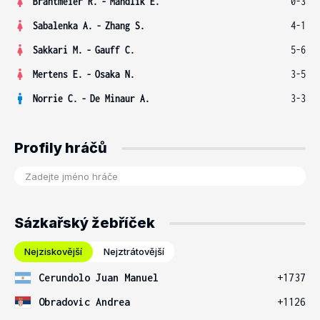
Brantmeier R.
-
Mandlik E.
0-3
Sabalenka A.
-
Zhang S.
4-1
Sakkari M.
-
Gauff C.
5-6
Mertens E.
-
Osaka N.
3-5
Norrie C.
-
De Minaur A.
3-3
Profily hráčů
Sázkařský žebříček
Nejziskovější
Nejztrátovější
Cerundolo Juan Manuel
+1737
Obradovic Andrea
+1126