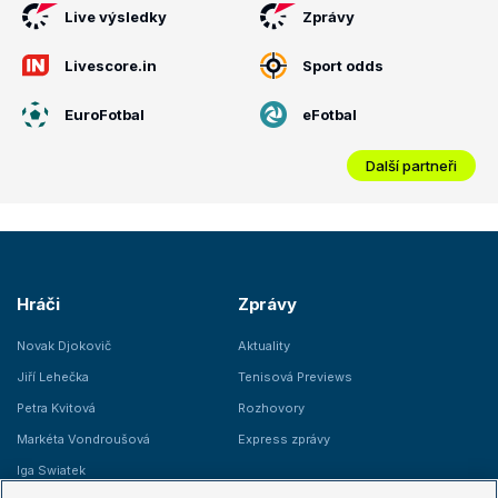
Live výsledky
Zprávy
Livescore.in
Sport odds
EuroFotbal
eFotbal
Další partneři
Hráči
Zprávy
Novak Djokovič
Aktuality
Jiří Lehečka
Tenisová Previews
Petra Kvitová
Rozhovory
Markéta Vondroušová
Express zprávy
Iga Swiatek