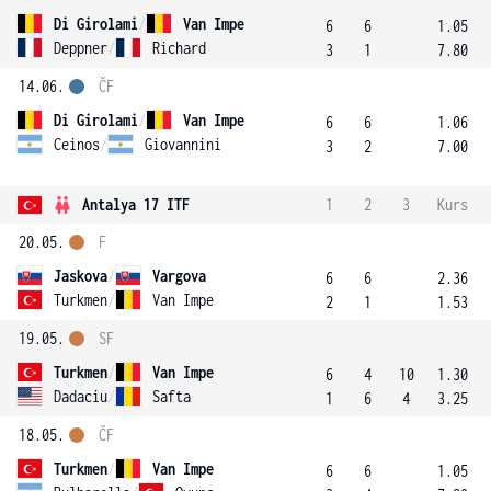
Di Girolami
/
Van Impe
6
6
1.05
Deppner
/
Richard
3
1
7.80
14.06.
ČF
Di Girolami
/
Van Impe
6
6
1.06
Ceinos
/
Giovannini
3
2
7.00
Antalya 17 ITF
1
2
3
Kurs
20.05.
F
Jaskova
/
Vargova
6
6
2.36
Turkmen
/
Van Impe
2
1
1.53
19.05.
SF
Turkmen
/
Van Impe
6
4
10
1.30
Dadaciu
/
Safta
1
6
4
3.25
18.05.
ČF
Turkmen
/
Van Impe
6
6
1.05