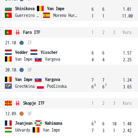
Shinikova
/
Van Impe
6
6
1.01
Guerreiro Goncalves
/
Moreno Hurtado
1
1
11.00
Faro ITF
1
2
3
Kurs
21.10.
ČF
Vedder
/
Visscher
6
6
1.57
Van Impe
/
Vargova
4
4
2.25
20.10.
OF
Van Impe
/
Vargova
7
7
1.24
5
7
Grechkina
/
Podlinska
6
6
3.65
Skopje ITF
1
2
3
Kurs
12.09.
OF
5
Jeanjean
/
Nahimana
6
6
10
1.48
Udvardy
/
Van Impe
7
3
1
2.42