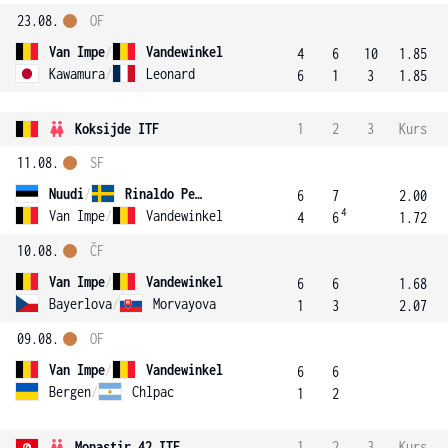
23.08.
OF
Van Impe
/
Vandewinkel
4
6
10
1.85
Kawamura
/
Leonard
6
1
3
1.85
Koksijde ITF
1
2
3
Kurs
11.08.
SF
Nuudi
/
Rinaldo Persson
6
7
2.00
4
Van Impe
/
Vandewinkel
4
6
1.72
10.08.
ČF
Van Impe
/
Vandewinkel
6
6
1.68
Bayerlova
/
Morvayova
1
3
2.07
09.08.
OF
Van Impe
/
Vandewinkel
6
6
Bergen
/
Chlpac
1
2
Monastir 42 ITF
1
2
3
Kurs