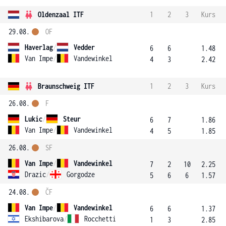
Oldenzaal ITF
1
2
3
Kurs
29.08.
OF
Haverlag
/
Vedder
6
6
1.48
Van Impe
/
Vandewinkel
4
3
2.42
Braunschweig ITF
1
2
3
Kurs
26.08.
F
Lukic
/
Steur
6
7
1.86
Van Impe
/
Vandewinkel
4
5
1.85
26.08.
SF
Van Impe
/
Vandewinkel
7
2
10
2.25
Drazic
/
Gorgodze
5
6
6
1.57
24.08.
ČF
Van Impe
/
Vandewinkel
6
6
1.37
Ekshibarova
/
Rocchetti
1
3
2.85