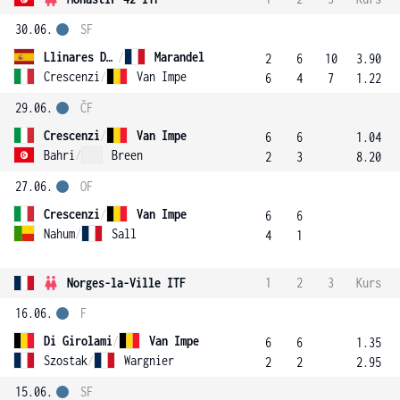
30.06.
SF
Llinares Domingo
/
Marandel
2
6
10
3.90
Crescenzi
/
Van Impe
6
4
7
1.22
29.06.
ČF
Crescenzi
/
Van Impe
6
6
1.04
Bahri
/
Breen
2
3
8.20
27.06.
OF
Crescenzi
/
Van Impe
6
6
Nahum
/
Sall
4
1
Norges-la-Ville ITF
1
2
3
Kurs
16.06.
F
Di Girolami
/
Van Impe
6
6
1.35
Szostak
/
Wargnier
2
2
2.95
15.06.
SF