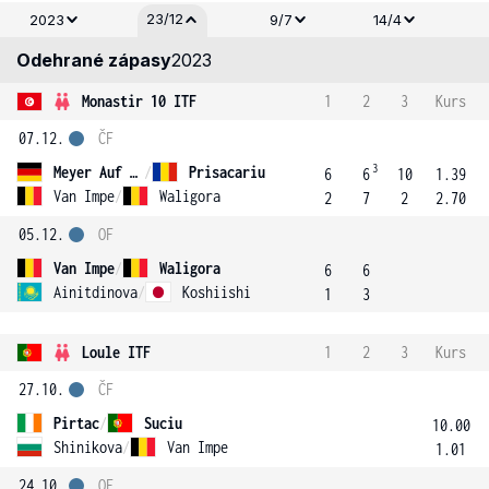
23/12
2023
9/7
14/4
Odehrané zápasy
2023
Monastir 10 ITF
1
2
3
Kurs
07.12.
ČF
3
Meyer Auf Der Heide
/
Prisacariu
6
6
10
1.39
Van Impe
/
Waligora
2
7
2
2.70
05.12.
OF
Van Impe
/
Waligora
6
6
Ainitdinova
/
Koshiishi
1
3
Loule ITF
1
2
3
Kurs
27.10.
ČF
Pirtac
/
Suciu
10.00
Shinikova
/
Van Impe
1.01
24.10.
OF