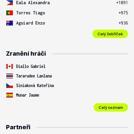
Eala Alexandra
+1091
Torres Tiago
+975
Aguiard Enzo
+936
Celý žebříček
Zranění hráči
Diallo Gabriel
Tararudee Lanlana
Siniaková Kateřina
Munar Jaume
Celý seznam
Partneři