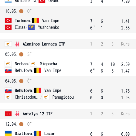
Bulbarella
/
Ovunc
3
4
7.20
16.05.
OF
Turkmen
/
Van Impe
7
6
1.41
3
Elmas
/
Yushchenko
6
1
2.65
Alaminos-Larnaca ITF
1
2
3
Kurs
05.05.
SF
Serban
/
Siopacha
7
4
10
2.50
4
Behulova
/
Van Impe
6
6
5
1.47
04.05.
ČF
Behulova
/
Van Impe
6
6
1.75
Christodoulou
/
Panagiotou
0
0
1.93
Antalya 12 ITF
1
2
3
Kurs
12.04.
OF
Diatlova
/
Lazar
6
6
6.00