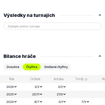
Výsledky na turnajích
Bilance hráče
Dvouhra
Čtyřhra
Smíšené čtyřhry
Rok
Celkem
Antuka
Tvrdý p.
H
-
2026
3/2
3/2
-
2025
25/11
21/9
2024
8/7
0/1
7/5