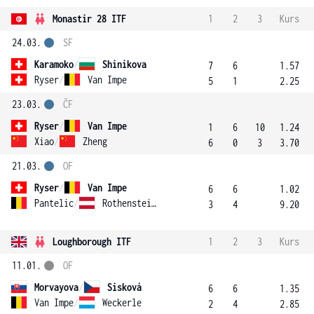
Monastir 28 ITF
1
2
3
Kurs
24.03.
SF
Karamoko
/
Shinikova
7
6
1.57
Ryser
/
Van Impe
5
1
2.25
23.03.
ČF
Ryser
/
Van Impe
1
6
10
1.24
Xiao
/
Zheng
6
0
3
3.70
21.03.
OF
Ryser
/
Van Impe
6
6
1.02
Pantelic
/
Rothensteiner
3
4
9.20
Loughborough ITF
1
2
3
Kurs
11.01.
OF
Morvayova
/
Sisková
6
6
1.35
Van Impe
/
Weckerle
2
4
2.85