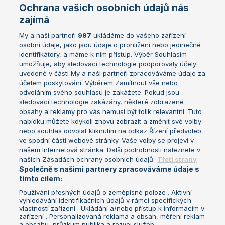
Marie Bouzková
Ochrana vašich osobních údajů nás
Žebříčky
Kalendář turnajů
zajímá
My a naši partneři
997
ukládáme do vašeho zařízení
Žebříček ATP (muži)
Australian Open
osobní údaje, jako jsou údaje o prohlížení nebo jedinečné
Žebříček WTA (ženy)
French Open
identifikátory, a máme k nim přístup. Výběr Souhlasím
umožňuje, aby sledovací technologie podporovaly účely
Sázkařský žebříček
Wimbledon
uvedené v části My a naši partneři zpracováváme údaje za
US Open
účelem poskytování. Výběrem Zamítnout vše nebo
odvoláním svého souhlasu je zakážete. Pokud jsou
Turnaj mistrů
sledovací technologie zakázány, některé zobrazené
Turnaj mistryň
obsahy a reklamy pro vás nemusí být tolik relevantní. Tuto
Aktualní trendy
nabídku můžete kdykoli znovu zobrazit a změnit své volby
nebo souhlas odvolat kliknutím na odkaz Řízení předvoleb
ve spodní části webové stránky. Vaše volby se projeví v
Fotbalové přestupy
našem Internetová stránka. Další podrobnosti naleznete v
Livesport Daily
našich Zásadách ochrany osobních údajů.
Třetí strany
Společně s našimi partnery zpracováváme údaje s
LS Prague Open
tímto cílem:
Používání přesných údajů o zeměpisné poloze . Aktivní
vyhledávání identifikačních údajů v rámci specifických
vlastností zařízení . Ukládání a/nebo přístup k informacím v
Podmínky užití
Nastavení soukromí
zařízení . Personalizovaná reklama a obsah, měření reklam
GDPR a žurnalistika
Reklama
a obsahu, průzkum publika a rozvoj služeb .