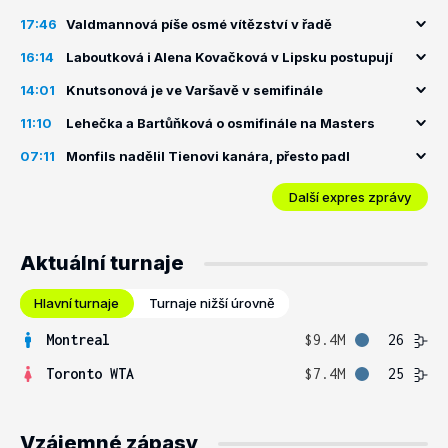
17:46
Valdmannová píše osmé vítězství v řadě
16:14
Laboutková i Alena Kovačková v Lipsku postupují
14:01
Knutsonová je ve Varšavě v semifinále
11:10
Lehečka a Bartůňková o osmifinále na Masters
07:11
Monfils nadělil Tienovi kanára, přesto padl
Další expres zprávy
Aktuální turnaje
Hlavní turnaje
Turnaje nižší úrovně
Montreal
$9.4M
26
Toronto WTA
$7.4M
25
Vzájemné zápasy