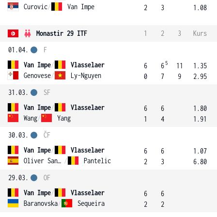
Curovic
/
Van Impe
2
3
1.08
Monastir 29 ITF
1
2
3
Kurs
01.04.
F
5
Van Impe
/
Vlasselaer
6
6
11
1.35
Genovese
/
Ly-Nguyen
0
7
9
2.95
31.03.
SF
Van Impe
/
Vlasselaer
6
6
1.80
Wang
/
Yang
1
4
1.91
30.03.
ČF
Van Impe
/
Vlasselaer
6
6
1.07
Oliver Sanchez
/
Pantelic
2
3
6.80
29.03.
OF
Van Impe
/
Vlasselaer
6
6
Baranovska
/
Sequeira
2
2