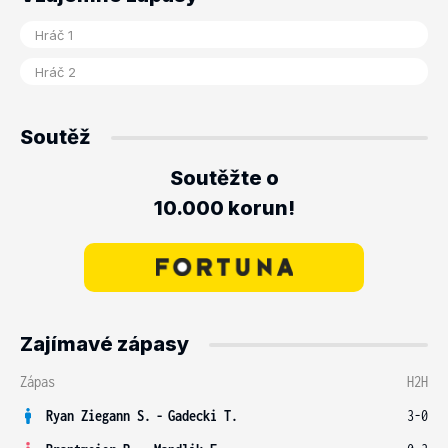
Soutěž
Soutěžte o
10.000 korun!
Zajímavé zápasy
Zápas
H2H
Ryan Ziegann S.
-
Gadecki T.
3-0