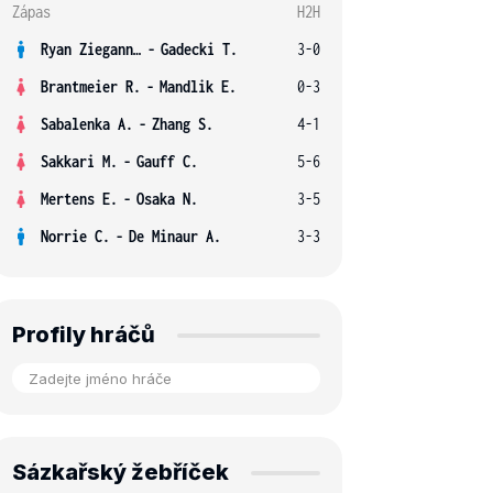
Zápas
H2H
Ryan Ziegann S.
-
Gadecki T.
3-0
Brantmeier R.
-
Mandlik E.
0-3
Sabalenka A.
-
Zhang S.
4-1
Sakkari M.
-
Gauff C.
5-6
Mertens E.
-
Osaka N.
3-5
Norrie C.
-
De Minaur A.
3-3
Profily hráčů
Sázkařský žebříček