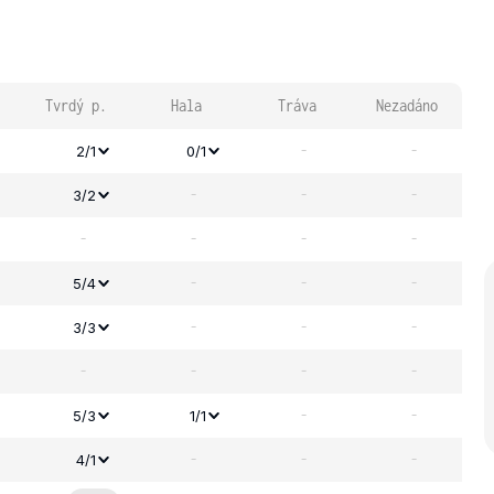
Tvrdý p.
Hala
Tráva
Nezadáno
-
-
2/1
0/1
-
-
-
3/2
-
-
-
-
-
-
-
5/4
-
-
-
3/3
-
-
-
-
-
-
5/3
1/1
-
-
-
4/1