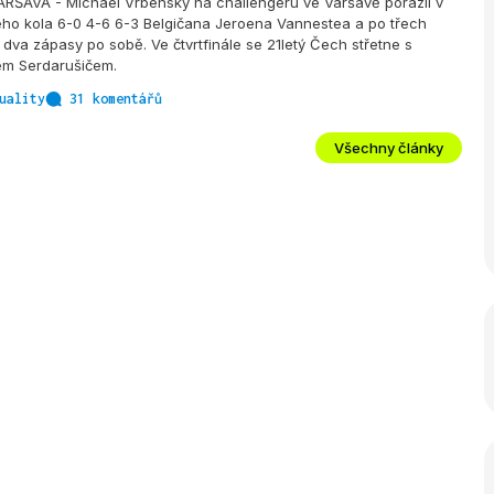
ŠAVA - Michael Vrbenský na challengeru ve Varšavě porazil v
ho kola 6-0 4-6 6-3 Belgičana Jeroena Vannestea a po třech
 dva zápasy po sobě. Ve čtvrtfinále se 21letý Čech střetne s
m Serdarušičem.
uality
31 komentářů
Všechny články