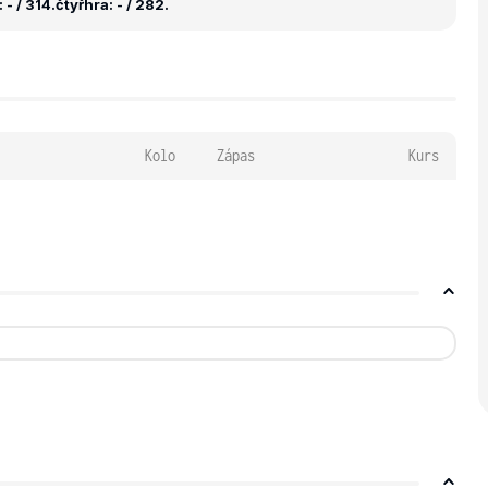
- / 314.
čtyřhra: - / 282.
Kolo
Zápas
Kurs