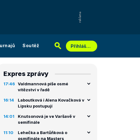
urnajů
Soutěž
Přihlášení
Expres zprávy
17:46
Valdmannová píše osmé
vítězství v řadě
16:14
Laboutková i Alena Kovačková v
Lipsku postupují
14:01
Knutsonová je ve Varšavě v
semifinále
11:10
Lehečka a Bartůňková o
osmifinále na Masters