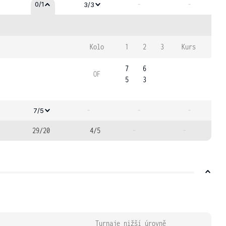
-
-
0/1
3/3
Kolo
1
2
3
Kurs
7
6
OF
5
3
-
-
-
7/5
29/20
4/5
-
-
Turnaje nižší úrovně