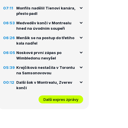
07:11
Monfils nadělil Tienovi kanára,
přesto padl
06:53
Medveděv končí v Montrealu
hned na úvodním soupeři
06:26
Menšík se na postup do třetího
kola nadřel
06:05
Noskové první zápas po
Wimbledonu nevyšel
05:39
Krejčíková nestačila v Torontu
na Samsonovovou
00:12
Další šok v Montrealu, Zverev
končí
Další expres zprávy