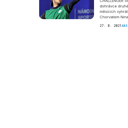
CHALLENGER VAR
dohrávce druhé
měsících vyhrál
Chorvatem Nine
27. 8. 2021
Akt