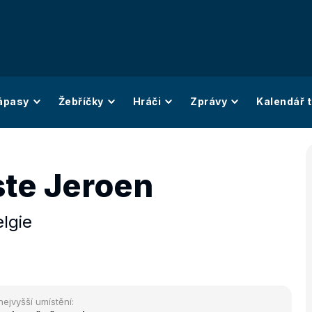
ápasy
Žebříčky
Hráči
Zprávy
Kalendář t
te Jeroen
lgie
nejvyšší umístění: