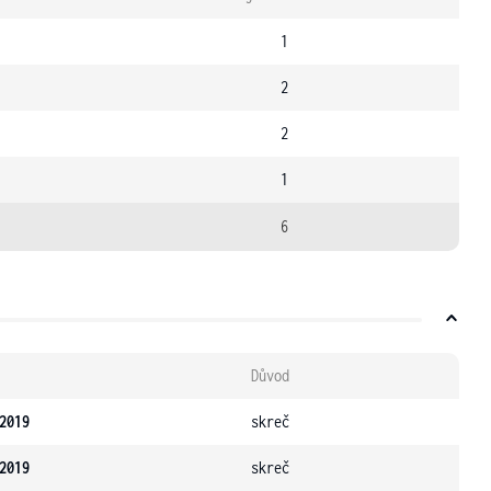
1
2
2
1
6
Důvod
2019
skreč
2019
skreč