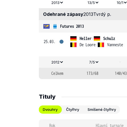
2013
13/5
10/1
Odehrané zápasy
2013
Tvrdý p.
Futures 2013
Heller
/
Schulz
25.03.
De Loore
/
Vanneste
-
2012
7/5
Celkem
173/68
140/43
Tituly
Dvouhry
Čtyřhry
Smíšené čtyřhry
Rok
Hlavní turnaje