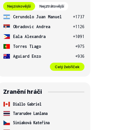
Nejziskovější
Nejztrátovější
Cerundolo Juan Manuel
+1737
Obradovic Andrea
+1126
Eala Alexandra
+1091
Torres Tiago
+975
Aguiard Enzo
+936
Celý žebříček
Zranění hráči
Diallo Gabriel
Tararudee Lanlana
Siniaková Kateřina