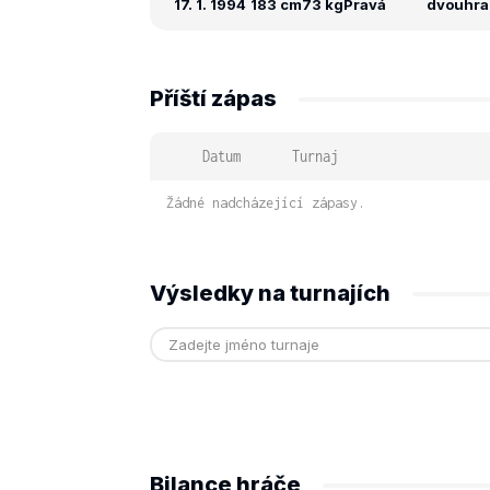
17. 1. 1994
183 cm
73 kg
Pravá
dvouhra: 
Příští zápas
Datum
Turnaj
Žádné nadcházející zápasy.
Výsledky na turnajích
Bilance hráče