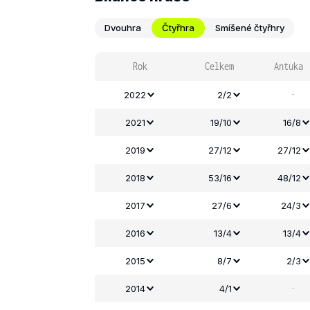
Dvouhra
Čtyřhra
Smíšené čtyřhry
Rok
Celkem
Antuka
-
2022
2/2
2021
19/10
16/8
2019
27/12
27/12
2018
53/16
48/12
2017
27/6
24/3
2016
13/4
13/4
2015
8/7
2/3
-
2014
4/1