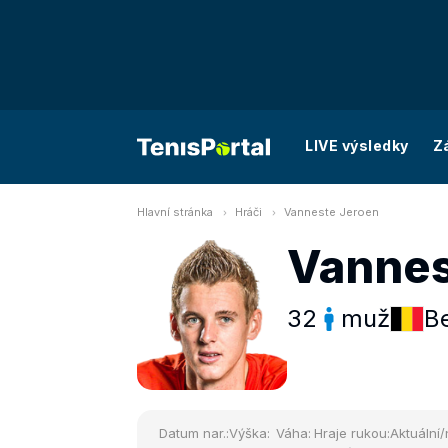
LIVE výsledky
Z
Hlavní stránka
Hráči
Vanneste Jeroen
Vannes
32
muž
Be
Datum nar.:
Výška:
Váha:
Hraje rukou:
Aktuální/