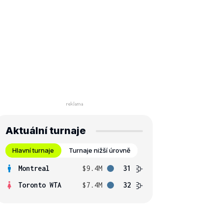
Aktuální turnaje
Hlavní turnaje
Turnaje nižší úrovně
Montreal
$9.4M
31
Toronto WTA
$7.4M
32