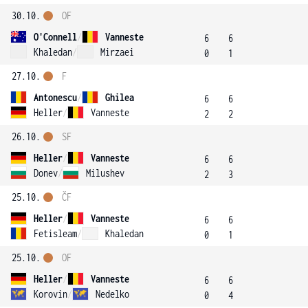
30.10.
OF
O'Connell
/
Vanneste
6
6
Khaledan
/
Mirzaei
0
1
27.10.
F
Antonescu
/
Ghilea
6
6
Heller
/
Vanneste
2
2
26.10.
SF
Heller
/
Vanneste
6
6
Donev
/
Milushev
2
3
25.10.
ČF
Heller
/
Vanneste
6
6
Fetisleam
/
Khaledan
0
1
25.10.
OF
Heller
/
Vanneste
6
6
Korovin
/
Nedelko
0
4