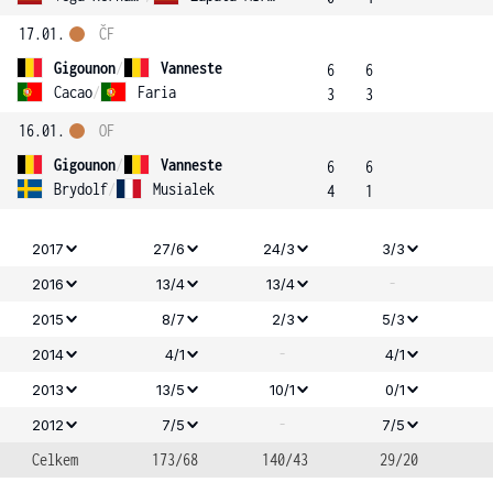
17.01.
ČF
Gigounon
/
Vanneste
6
6
Cacao
/
Faria
3
3
16.01.
OF
Gigounon
/
Vanneste
6
6
Brydolf
/
Musialek
4
1
2017
27/6
24/3
3/3
-
2016
13/4
13/4
2015
8/7
2/3
5/3
-
2014
4/1
4/1
2013
13/5
10/1
0/1
-
2012
7/5
7/5
Celkem
173/68
140/43
29/20