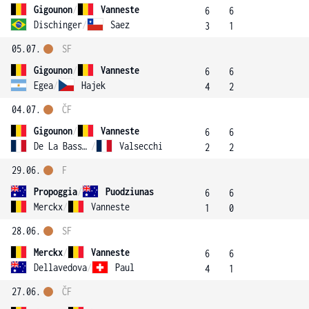
Gigounon
/
Vanneste
6
6
Dischinger
/
Saez
3
1
05.07.
SF
Gigounon
/
Vanneste
6
6
Egea
/
Hajek
4
2
04.07.
ČF
Gigounon
/
Vanneste
6
6
De La Bassetiere
/
Valsecchi
2
2
29.06.
F
Propoggia
/
Puodziunas
6
6
Merckx
/
Vanneste
1
0
28.06.
SF
Merckx
/
Vanneste
6
6
Dellavedova
/
Paul
4
1
27.06.
ČF