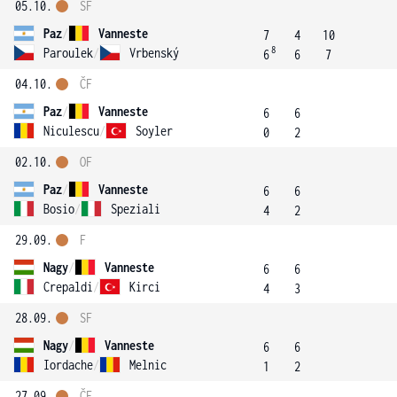
05.10.
SF
Paz
/
Vanneste
7
4
10
8
Paroulek
/
Vrbenský
6
6
7
04.10.
ČF
Paz
/
Vanneste
6
6
Niculescu
/
Soyler
0
2
02.10.
OF
Paz
/
Vanneste
6
6
Bosio
/
Speziali
4
2
29.09.
F
Nagy
/
Vanneste
6
6
Crepaldi
/
Kirci
4
3
28.09.
SF
Nagy
/
Vanneste
6
6
Iordache
/
Melnic
1
2
27.09.
ČF