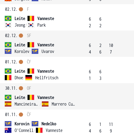
02.12.
F
Leite
/
Vanneste
6
6
Jeong
/
Park
2
2
02.12.
SF
Leite
/
Vanneste
6
2
10
Korolev
/
Uvarov
4
6
7
01.12.
ČF
Leite
/
Vanneste
6
6
Dhoe
/
Hellfritsch
1
3
30.11.
OF
Leite
/
Vanneste
Mancineiras Cornella
/
Marrero Curbelo
01.11.
ČF
Korovin
/
Nedelko
6
1
11
O'Connell
/
Vanneste
4
6
9