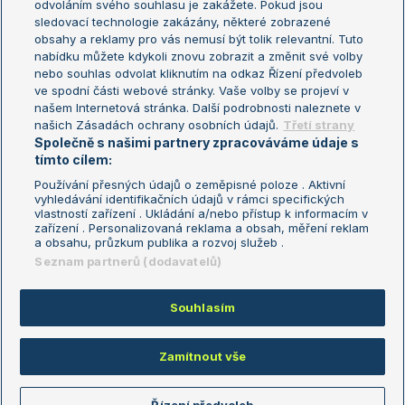
odvoláním svého souhlasu je zakážete. Pokud jsou
Turnaj mistrů
sledovací technologie zakázány, některé zobrazené
Turnaj mistryň
obsahy a reklamy pro vás nemusí být tolik relevantní. Tuto
Aktualní trendy
nabídku můžete kdykoli znovu zobrazit a změnit své volby
nebo souhlas odvolat kliknutím na odkaz Řízení předvoleb
ve spodní části webové stránky. Vaše volby se projeví v
Fotbalové přestupy
našem Internetová stránka. Další podrobnosti naleznete v
Livesport Daily
našich Zásadách ochrany osobních údajů.
Třetí strany
Společně s našimi partnery zpracováváme údaje s
LS Prague Open
tímto cílem:
Používání přesných údajů o zeměpisné poloze . Aktivní
vyhledávání identifikačních údajů v rámci specifických
vlastností zařízení . Ukládání a/nebo přístup k informacím v
Podmínky užití
Nastavení soukromí
zařízení . Personalizovaná reklama a obsah, měření reklam
GDPR a žurnalistika
Reklama
a obsahu, průzkum publika a rozvoj služeb .
Informace o zpracování osobních
Kontakt
Seznam partnerů (dodavatelů)
údajů
Tiráž
Souhlasím
Copyright © 2008-2026 TenisPortal.cz. Využíváme zpravodajství ČTK.
Zamítnout vše