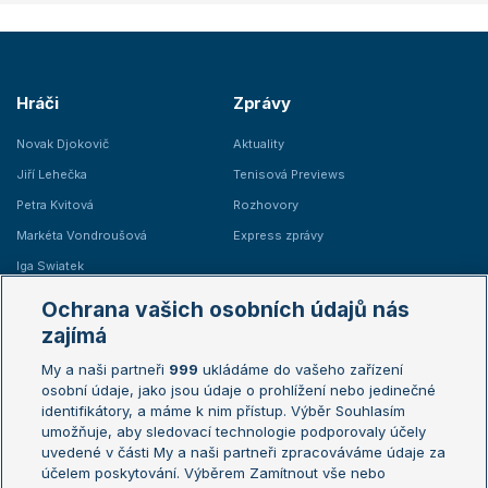
Hráči
Zprávy
Novak Djokovič
Aktuality
Jiří Lehečka
Tenisová Previews
Petra Kvitová
Rozhovory
Markéta Vondroušová
Express zprávy
Iga Swiatek
Marie Bouzková
Ochrana vašich osobních údajů nás
Žebříčky
Kalendář turnajů
zajímá
My a naši partneři
999
ukládáme do vašeho zařízení
Žebříček ATP (muži)
Australian Open
osobní údaje, jako jsou údaje o prohlížení nebo jedinečné
Žebříček WTA (ženy)
French Open
identifikátory, a máme k nim přístup. Výběr Souhlasím
umožňuje, aby sledovací technologie podporovaly účely
Sázkařský žebříček
Wimbledon
uvedené v části My a naši partneři zpracováváme údaje za
US Open
účelem poskytování. Výběrem Zamítnout vše nebo