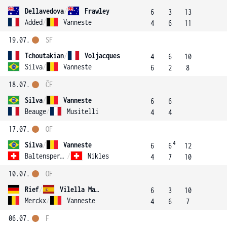
Dellavedova
/
Frawley
6
3
13
Added
/
Vanneste
4
6
11
19.07.
SF
Tchoutakian
/
Voljacques
4
6
10
Silva
/
Vanneste
6
2
8
18.07.
ČF
Silva
/
Vanneste
6
6
Beauge
/
Musitelli
4
4
17.07.
OF
4
Silva
/
Vanneste
6
6
12
Baltensperger
/
Nikles
4
7
10
10.07.
OF
Rief
/
Vilella Martinez
6
3
10
Merckx
/
Vanneste
4
6
7
06.07.
F