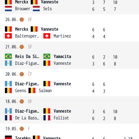
Merckx
/
Vanneste
3
7
10
Brouwer
/
Sels
6
5
7
26.06.
OF
Merckx
/
Vanneste
6
6
Baltensperger
/
Martinez
4
4
21.06.
SF
Reis Da Silva
/
Yamacita
6
2
10
Diaz-Figueroa
/
Vanneste
3
6
8
20.06.
ČF
Diaz-Figueroa
/
Vanneste
6
6
Geens
/
Salman
4
3
18.06.
OF
Diaz-Figueroa
/
Vanneste
3
6
10
De La Bassetiere
/
Folliot
6
2
8
19.05.
F
Torebko
/
Vanneste
6
6
1.18