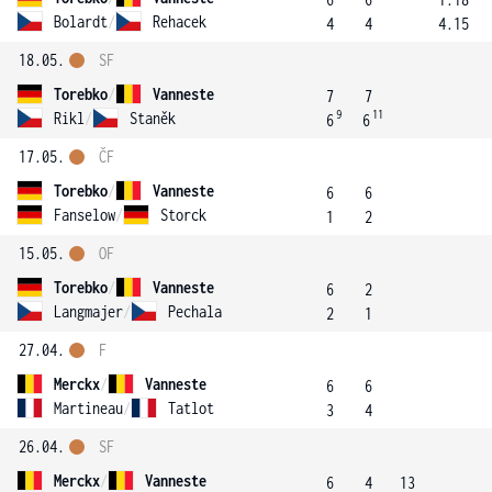
Bolardt
/
Rehacek
4
4
4.15
18.05.
SF
Torebko
/
Vanneste
7
7
9
11
Rikl
/
Staněk
6
6
17.05.
ČF
Torebko
/
Vanneste
6
6
Fanselow
/
Storck
1
2
15.05.
OF
Torebko
/
Vanneste
6
2
Langmajer
/
Pechala
2
1
27.04.
F
Merckx
/
Vanneste
6
6
Martineau
/
Tatlot
3
4
26.04.
SF
Merckx
/
Vanneste
6
4
13