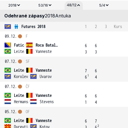
48/12
2018
53/16
5/4
Odehrané zápasy
2018
Antuka
Futures 2018
1
2
3
Kurs
09.12.
F
Fatic
/
Roca Batalla
6
6
Leite
/
Vanneste
3
3
07.12.
SF
Leite
/
Vanneste
7
6
1
Korolev
/
Uvarov
6
4
07.12.
ČF
Leite
/
Vanneste
6
6
Hermans
/
Stevens
1
4
05.12.
OF
Leite
/
Vanneste
6
7
2
Durguti
/
Kotov
3
6