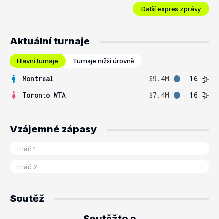
Další expres zprávy
Aktuální turnaje
Hlavní turnaje
Turnaje nižší úrovně
Montreal
$9.4M
16
Toronto WTA
$7.4M
16
Vzájemné zápasy
Soutěž
Soutěžte o