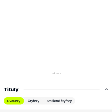
Tituly
Dvouhry
Čtyřhry
Smíšené čtyřhry