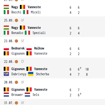
Nagy
/
Vanneste
6
6
Bocchi
/
Miceli
4
2
25.09.
OF
Nagy
/
Vanneste
6
6
Bonadio
/
Speziali
2
4
23.08.
SF
Bednarek
/
Walkow
6
6
Gigounon
/
Vanneste
2
2
22.08.
ČF
9
Gigounon
/
Vanneste
6
6
10
Dubrivnyy
/
Shcherba
4
7
8
20.08.
OF
Gigounon
/
Vanneste
6
7
4
Brouwer
/
Sels
2
6
31.07.
OF