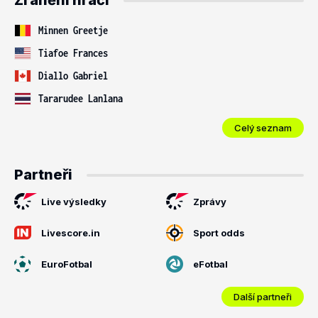
Zranění hráči
Minnen Greetje
Tiafoe Frances
Diallo Gabriel
Tararudee Lanlana
Celý seznam
Partneři
Live výsledky
Zprávy
Livescore.in
Sport odds
EuroFotbal
eFotbal
Další partneři