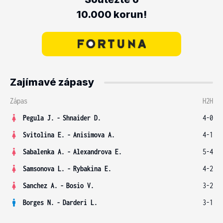
10.000 korun!
Zajímavé zápasy
Zápas
H2H
Pegula J.
-
Shnaider D.
4-0
Svitolina E.
-
Anisimova A.
4-1
Sabalenka A.
-
Alexandrova E.
5-4
Samsonova L.
-
Rybakina E.
4-2
Sanchez A.
-
Bosio V.
3-2
Borges N.
-
Darderi L.
3-1