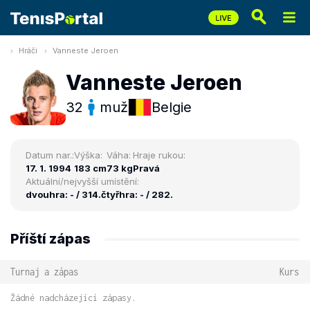
Hráči
Vanneste Jeroen
Vanneste Jeroen
32
muž
Belgie
Datum nar.:
Výška:
Váha:
Hraje rukou:
17. 1. 1994
183 cm
73 kg
Pravá
Aktuální/nejvyšší umístění:
dvouhra: - / 314.
čtyřhra: - / 282.
Příští zápas
Turnaj a zápas
Kurs
Žádné nadcházející zápasy.