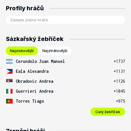
Profily hráčů
Sázkařský žebříček
Nejziskovější
Nejztrátovější
Cerundolo Juan Manuel
+1737
Eala Alexandra
+1131
Obradovic Andrea
+1126
Guerrieri Andrea
+1045
Torres Tiago
+975
Celý žebříček