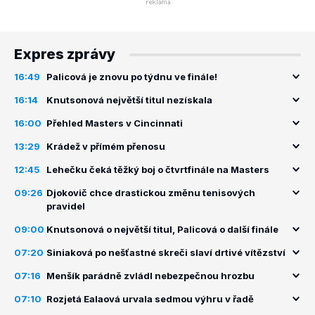
Expres zprávy
16:49
Palicová je znovu po týdnu ve finále!
16:14
Knutsonová největší titul nezískala
16:00
Přehled Masters v Cincinnati
13:29
Krádež v přímém přenosu
12:45
Lehečku čeká těžký boj o čtvrtfinále na Masters
09:26
Djokovič chce drastickou změnu tenisových
pravidel
09:00
Knutsonová o největší titul, Palicová o další finále
07:20
Siniaková po nešťastné skreči slaví drtivé vítězství
07:16
Menšík parádně zvládl nebezpečnou hrozbu
07:10
Rozjetá Ealaová urvala sedmou výhru v řadě