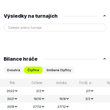
Výsledky na turnajích
Bilance hráče
Dvouhra
Čtyřhra
Smíšené čtyřhry
Rok
Celkem
Antuka
Tvrdý p.
H
-
2022
2/2
2/1
2021
19/10
16/8
3/2
-
2019
27/12
27/12