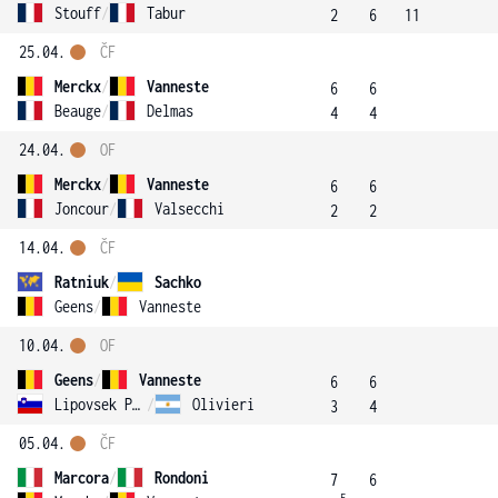
Stouff
/
Tabur
2
6
11
25.04.
ČF
Merckx
/
Vanneste
6
6
Beauge
/
Delmas
4
4
24.04.
OF
Merckx
/
Vanneste
6
6
Joncour
/
Valsecchi
2
2
14.04.
ČF
Ratniuk
/
Sachko
Geens
/
Vanneste
10.04.
OF
Geens
/
Vanneste
6
6
Lipovsek Puches
/
Olivieri
3
4
05.04.
ČF
Marcora
/
Rondoni
7
6