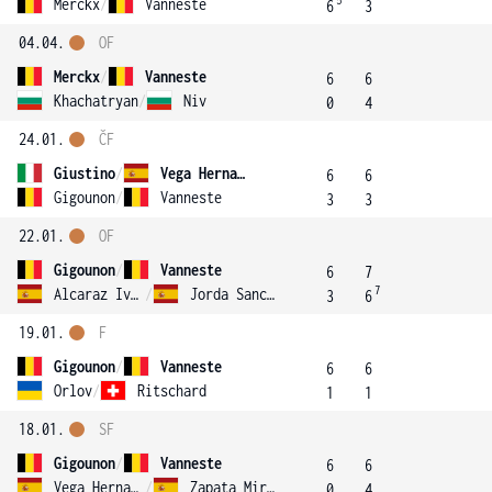
5
Merckx
/
Vanneste
6
3
04.04.
OF
Merckx
/
Vanneste
6
6
Khachatryan
/
Niv
0
4
24.01.
ČF
Giustino
/
Vega Hernandez
6
6
Gigounon
/
Vanneste
3
3
22.01.
OF
Gigounon
/
Vanneste
6
7
7
Alcaraz Ivorra
/
Jorda Sanchis
3
6
19.01.
F
Gigounon
/
Vanneste
6
6
Orlov
/
Ritschard
1
1
18.01.
SF
Gigounon
/
Vanneste
6
6
Vega Hernandez
/
Zapata Miralles
0
4