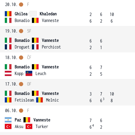
20.10.
F
Ghilea
/
Khaledan
2
6
10
Bonadio
/
Vanneste
6
2
6
19.10.
SF
Bonadio
/
Vanneste
6
6
Droguet
/
Perchicot
2
1
18.10.
ČF
Bonadio
/
Vanneste
6
7
Kopp
/
Leuch
2
5
17.10.
OF
Bonadio
/
Vanneste
3
7
10
3
Fetisleam
/
Melnic
6
6
8
06.10.
F
Paz
/
Vanneste
7
6
4
Aksu
/
Turker
6
2