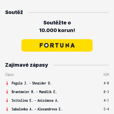
Soutěž
Soutěžte o
10.000 korun!
Zajímavé zápasy
Zápas
H2H
Pegula J.
-
Shnaider D.
4-0
Brantmeier R.
-
Mandlik E.
0-3
Svitolina E.
-
Anisimova A.
4-1
Sabalenka A.
-
Alexandrova E.
5-4