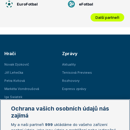
EuroFotbal
eFotbal
Další partneři
Hráči
Zprávy
Novak Djokovič
Aktuality
Jiří Lehečka
Tenisová Previews
Petra Kvitová
Rozhovory
Markéta Vondroušová
Express zprávy
Iga Swiatek
Marie Bouzková
Ochrana vašich osobních údajů nás
Žebříčky
Kalendář turnajů
zajímá
My a naši partneři
999
ukládáme do vašeho zařízení
Žebříček ATP (muži)
Australian Open