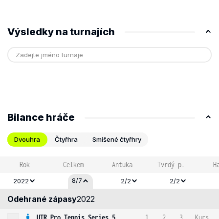
Výsledky na turnajích
Bilance hráče
Dvouhra
Čtyřhra
Smíšené čtyřhry
Rok
Celkem
Antuka
Tvrdý p.
H
8/7
2022
2/2
2/2
Odehrané zápasy
2022
UTR Pro Tennis Series 5
1
2
3
Kurs