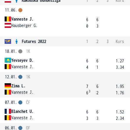
Rakouská bundesliga
1
2
3
Kurs
11.06.
Vanneste J.
6
6
Hausberger G.
0
3
Futures 2022
1
2
3
Kurs
18.01.
1K
Yevseyev D.
6
6
1.27
Vanneste J.
4
1
3.34
12.01.
1K
Zima L.
7
6
1.95
3
Vanneste J.
6
2
1.76
07.01.
ČF
Blanchet U.
6
6
1.52
Vanneste J.
3
3
2.34
06.01.
OF