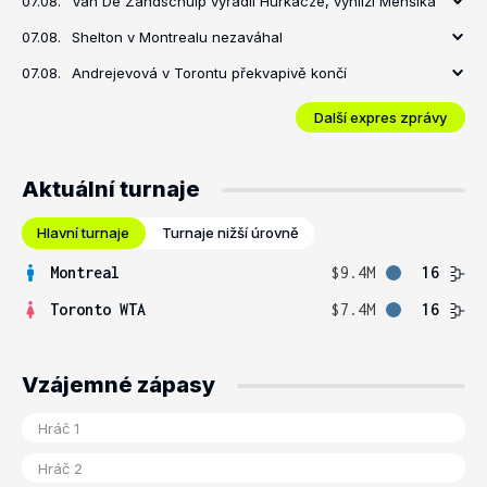
07.08.
Van De Zandschulp vyřadil Hurkacze, vyhlíží Menšíka
07.08.
Shelton v Montrealu nezaváhal
07.08.
Andrejevová v Torontu překvapivě končí
Další expres zprávy
Aktuální turnaje
Hlavní turnaje
Turnaje nižší úrovně
Montreal
$9.4M
16
Toronto WTA
$7.4M
16
Vzájemné zápasy