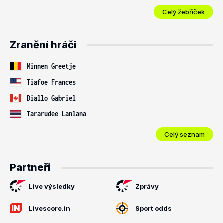
Celý žebříček
Zranění hráči
Minnen Greetje
Tiafoe Frances
Diallo Gabriel
Tararudee Lanlana
Celý seznam
Partneři
Live výsledky
Zprávy
Livescore.in
Sport odds