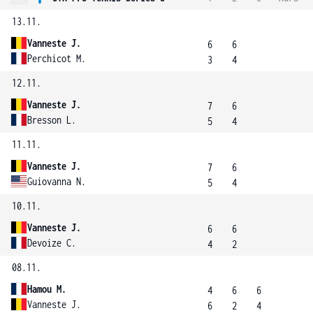
13.11.
Vanneste J.
6
6
Perchicot M.
3
4
12.11.
Vanneste J.
7
6
Bresson L.
5
4
11.11.
Vanneste J.
7
6
Guiovanna N.
5
4
10.11.
Vanneste J.
6
6
Devoize C.
4
2
08.11.
Hamou M.
4
6
6
Vanneste J.
6
2
4