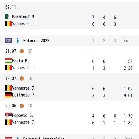
07.11.
Makhlouf M.
7
4
6
Vanneste J.
6
6
3
Futures 2022
1
2
3
Kurs
21.07.
OF
Fajta P.
6
6
1.53
Vanneste J.
1
3
2.30
19.07.
1K
Vanneste J.
6
6
1.02
Leithold P.
3
3
9.61
29.06.
1K
Popovic S.
4
6
6
1.79
Vanneste J.
6
1
1
1.89