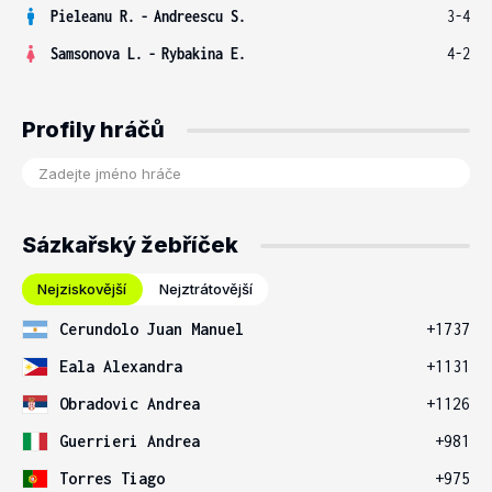
Pieleanu R.
-
Andreescu S.
3-4
Samsonova L.
-
Rybakina E.
4-2
Profily hráčů
Sázkařský žebříček
Nejziskovější
Nejztrátovější
Cerundolo Juan Manuel
+1737
Eala Alexandra
+1131
Obradovic Andrea
+1126
Guerrieri Andrea
+981
Torres Tiago
+975