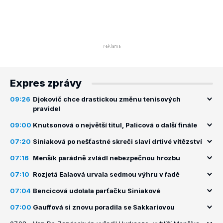
Expres zprávy
09:26
Djokovič chce drastickou změnu tenisových
pravidel
09:00
Knutsonová o největší titul, Palicová o další finále
07:20
Siniaková po nešťastné skreči slaví drtivé vítězství
07:16
Menšík parádně zvládl nebezpečnou hrozbu
07:10
Rozjetá Ealaová urvala sedmou výhru v řadě
07:04
Bencicová udolala parťačku Siniakové
07:00
Gauffová si znovu poradila se Sakkariovou