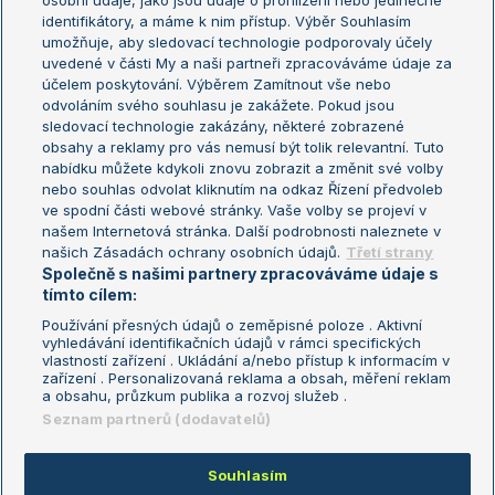
osobní údaje, jako jsou údaje o prohlížení nebo jedinečné
Žebříček WTA (ženy)
French Open
identifikátory, a máme k nim přístup. Výběr Souhlasím
umožňuje, aby sledovací technologie podporovaly účely
Sázkařský žebříček
Wimbledon
uvedené v části My a naši partneři zpracováváme údaje za
US Open
účelem poskytování. Výběrem Zamítnout vše nebo
odvoláním svého souhlasu je zakážete. Pokud jsou
Turnaj mistrů
sledovací technologie zakázány, některé zobrazené
Turnaj mistryň
obsahy a reklamy pro vás nemusí být tolik relevantní. Tuto
Aktualní trendy
nabídku můžete kdykoli znovu zobrazit a změnit své volby
nebo souhlas odvolat kliknutím na odkaz Řízení předvoleb
ve spodní části webové stránky. Vaše volby se projeví v
Fotbalové přestupy
našem Internetová stránka. Další podrobnosti naleznete v
Livesport Daily
našich Zásadách ochrany osobních údajů.
Třetí strany
Společně s našimi partnery zpracováváme údaje s
LS Prague Open
tímto cílem:
Používání přesných údajů o zeměpisné poloze . Aktivní
vyhledávání identifikačních údajů v rámci specifických
vlastností zařízení . Ukládání a/nebo přístup k informacím v
Podmínky užití
Nastavení soukromí
zařízení . Personalizovaná reklama a obsah, měření reklam
GDPR a žurnalistika
Reklama
a obsahu, průzkum publika a rozvoj služeb .
Informace o zpracování osobních
Kontakt
Seznam partnerů (dodavatelů)
údajů
Tiráž
Souhlasím