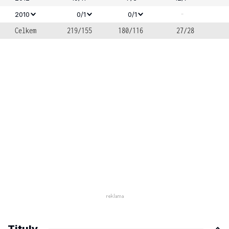
-
2010
0/1
0/1
Celkem
219/155
180/116
27/28