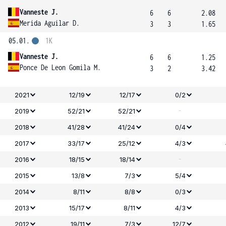
Vanneste J.
6
6
2.08
Merida Aguilar D.
3
3
1.65
05.01.
1K
Vanneste J.
6
6
1.25
Ponce De Leon Gomila M.
3
2
3.42
2021
12/19
12/17
0/2
-
2019
52/21
52/21
2018
41/28
41/24
0/4
2017
33/17
25/12
4/3
-
2016
18/15
18/14
2015
13/8
7/3
5/4
2014
8/11
8/8
0/3
2013
15/17
8/11
4/3
2012
19/11
7/3
12/7