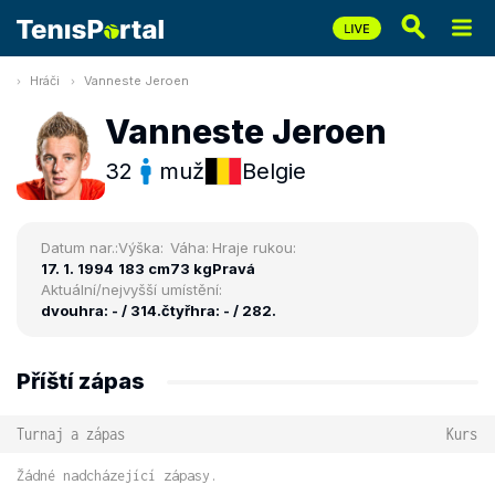
Hráči
Vanneste Jeroen
Vanneste Jeroen
32
muž
Belgie
Datum nar.:
Výška:
Váha:
Hraje rukou:
17. 1. 1994
183 cm
73 kg
Pravá
Aktuální/nejvyšší umístění:
dvouhra: - / 314.
čtyřhra: - / 282.
Příští zápas
Turnaj a zápas
Kurs
Žádné nadcházející zápasy.