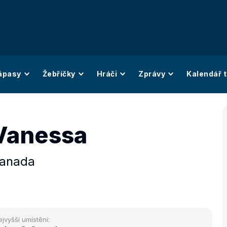
ápasy
Žebříčky
Hráči
Zprávy
Kalendář t
Vanessa
anada
ejvyšší umístění: