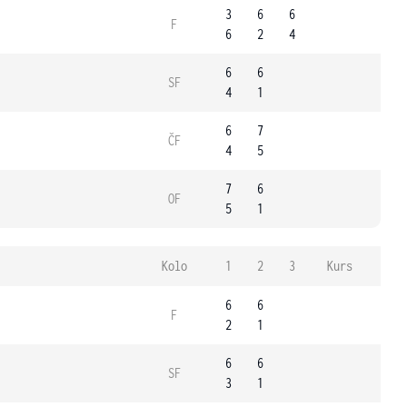
3
6
6
F
6
2
4
6
6
SF
4
1
6
7
ČF
4
5
7
6
OF
5
1
Kolo
1
2
3
Kurs
6
6
F
2
1
6
6
SF
3
1