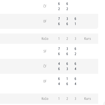
6
6
ČF
2
2
7
3
6
OF
6
6
1
Kolo
1
2
3
Kurs
7
3
6
SF
6
6
2
4
6
6
ČF
6
3
4
6
1
6
OF
4
6
4
Kolo
1
2
3
Kurs