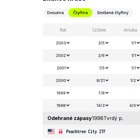
Dvouhra
Čtyřhra
Smíšené čtyřhry
Rok
Celkem
Antuka
2003
3/5
1/1
2002
2/6
1/1
2001
1/5
1/1
2000
8/21
1/2
-
1999
7/8
1998
14/3
4/0
Odehrané zápasy
1998
Tvrdý p.
Peachtree City ITF