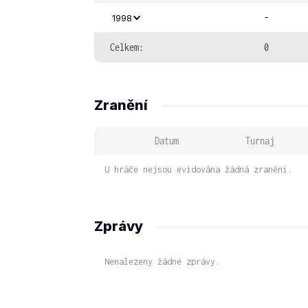
-
1998
Celkem:
0
Zranění
Datum
Turnaj
U hráče nejsou evidována žádná zranění.
Zprávy
Nenalezeny žádné zprávy.