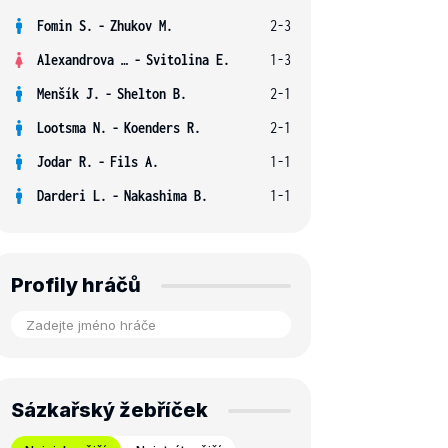
Fomin S.
-
Zhukov M.
2-3
Alexandrova E.
-
Svitolina E.
1-3
Menšík J.
-
Shelton B.
2-1
Lootsma N.
-
Koenders R.
2-1
Jodar R.
-
Fils A.
1-1
Darderi L.
-
Nakashima B.
1-1
Profily hráčů
Sázkařský žebříček