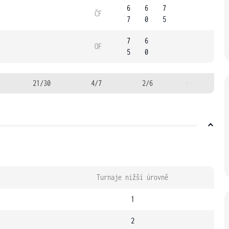
6
6
7
ČF
7
0
5
7
6
OF
5
0
21/30
4/7
2/6
-
Turnaje nižší úrovně
1
2