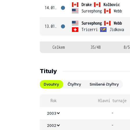
Drake
/
Kolbovic
14.01.
Sureephong
/
Webb
Sureephong
/
Webb
13.01.
Tricerri
/
Jidkova
Celkem
35/48
8/5
Tituly
Dvouhry
Čtyřhry
Smíšené čtyřhry
Rok
Hlavní turnaje
-
2003
-
2002