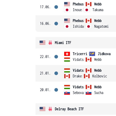
Phebus
/
Webb
17.06.
Inoue
/
Takuma
Phebus
/
Webb
16.06.
Ishida
/
Nagatomi
Miami ITF
Tricerri
/
Jidkova
22.01.
Vidats
/
Webb
Vidats
/
Webb
21.01.
Drake
/
Kolbovic
Vidats
/
Webb
20.01.
Sebova
/
Sucha
Delray Beach ITF