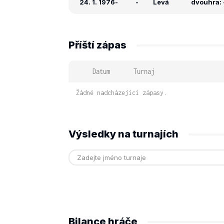
24. 1. 1976
-
-
Levá
dvouhra: -
Příští zápas
Datum
Turnaj
Žádné nadcházející zápasy.
Výsledky na turnajích
Bilance hráče