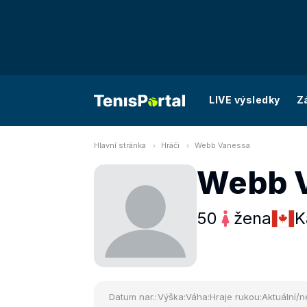
LIVE výsledky
Z
Hlavní stránka
Hráči
Webb Vanessa
Webb 
50
žena
K
Datum nar.:
Výška:
Váha:
Hraje rukou:
Aktuální/n