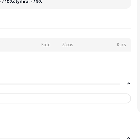
 / 107.
čtyřhra: - / 97.
Kolo
Zápas
Kurs