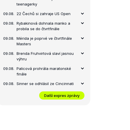
teenagerky
09.08.
22 Čechů si zahraje US Open
09.08.
Rybakinová dohnala manko a
probila se do čtvrtfinále
09.08.
Mérida je poprvé ve čtvrtfinále
Masters
09.08.
Brenda Fruhvirtová slaví jasnou
výhru
09.08.
Palicová prohrála maratonské
finále
09.08.
Sinner se odhlásil ze Cincinnati
Další expres zprávy