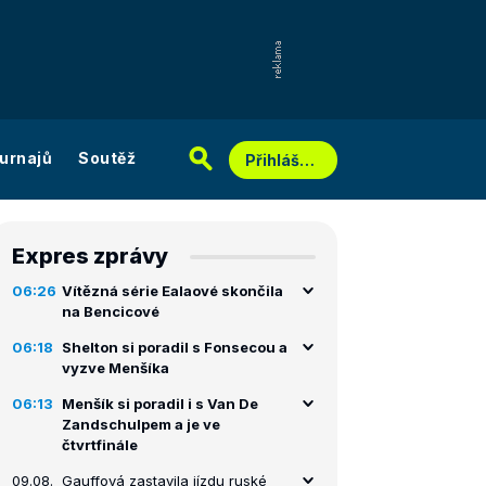
urnajů
Soutěž
Přihlášení
Expres zprávy
06:26
Vítězná série Ealaové skončila
na Bencicové
06:18
Shelton si poradil s Fonsecou a
vyzve Menšíka
06:13
Menšík si poradil i s Van De
Zandschulpem a je ve
čtvrtfinále
09.08.
Gauffová zastavila jízdu ruské