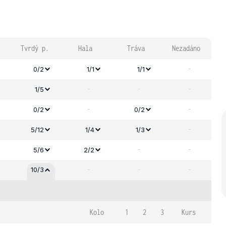
Tvrdý p.
Hala
Tráva
Nezadáno
-
0/2
1/1
1/1
-
-
-
1/5
-
-
0/2
0/2
-
5/12
1/4
1/3
-
-
5/6
2/2
-
-
-
10/3
Kolo
1
2
3
Kurs