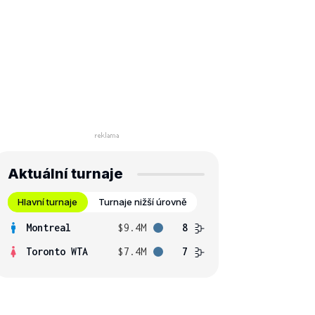
Aktuální turnaje
Hlavní turnaje
Turnaje nižší úrovně
Montreal
$9.4M
8
Toronto WTA
$7.4M
7