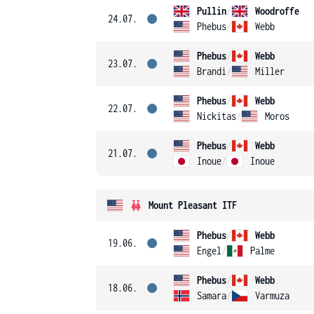
Pullin
/
Woodroffe
24.07.
Phebus
/
Webb
Phebus
/
Webb
23.07.
Brandi
/
Miller
Phebus
/
Webb
22.07.
Nickitas
/
Moros
Phebus
/
Webb
21.07.
Inoue
/
Inoue
Mount Pleasant ITF
Phebus
/
Webb
19.06.
Engel
/
Palme
Phebus
/
Webb
18.06.
Samara
/
Varmuza