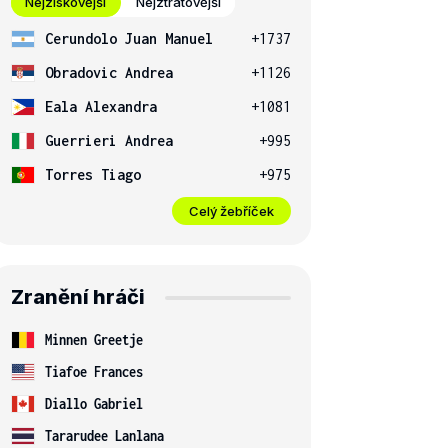
Nejziskovější
Nejztrátovější
Cerundolo Juan Manuel
+1737
Obradovic Andrea
+1126
Eala Alexandra
+1081
Guerrieri Andrea
+995
Torres Tiago
+975
Celý žebříček
Zranění hráči
Minnen Greetje
Tiafoe Frances
Diallo Gabriel
Tararudee Lanlana