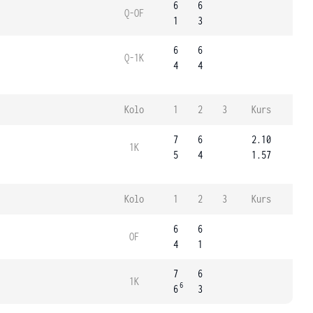
6
6
Q-OF
1
3
6
6
Q-1K
4
4
Kolo
1
2
3
Kurs
7
6
2.10
1K
5
4
1.57
Kolo
1
2
3
Kurs
6
6
OF
4
1
7
6
1K
6
6
3