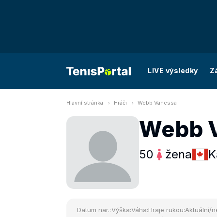
LIVE výsledky
Z
Hlavní stránka
Hráči
Webb Vanessa
Webb 
50
žena
K
Datum nar.:
Výška:
Váha:
Hraje rukou:
Aktuální/n