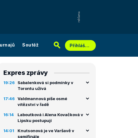
urnajů
Soutěž
Přihlášení
Expres zprávy
19:26
Sabalenková si podmínky v
Torontu užívá
17:46
Valdmannová píše osmé
vítězství v řadě
16:14
Laboutková i Alena Kovačková v
Lipsku postupují
14:01
Knutsonová je ve Varšavě v
semifinále