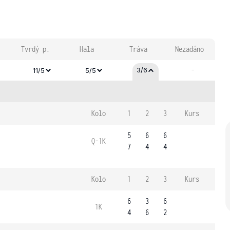
Tvrdý p.
Hala
Tráva
Nezadáno
-
3/6
11/5
5/5
Kolo
1
2
3
Kurs
5
6
6
Q-1K
7
4
4
Kolo
1
2
3
Kurs
6
3
6
1K
4
6
2