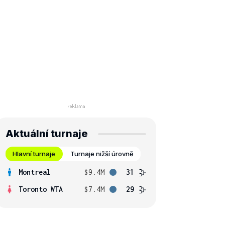
Aktuální turnaje
Hlavní turnaje
Turnaje nižší úrovně
Montreal
$9.4M
31
Toronto WTA
$7.4M
29