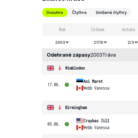
Dvouhra
Čtyřhra
Smíšené čtyřhry
Rok
Celkem
Antuka
2003
21/19
2/3
Odehrané zápasy
2003
Tráva
Wimbledon
Ani Maret
17.06.
Webb Vanessa
Birmingham
Craybas Jill
09.06.
Webb Vanessa