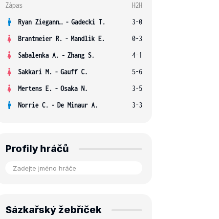
Zápas
H2H
Ryan Ziegann S.
-
Gadecki T.
3-0
Brantmeier R.
-
Mandlik E.
0-3
Sabalenka A.
-
Zhang S.
4-1
Sakkari M.
-
Gauff C.
5-6
Mertens E.
-
Osaka N.
3-5
Norrie C.
-
De Minaur A.
3-3
Profily hráčů
Sázkařský žebříček