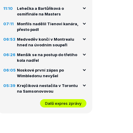
11:10
Lehečka a Bartůňková o
osmifinále na Masters
07:11
Monfils nadělil Tienovi kanára,
přesto padl
06:53
Medveděv končí v Montrealu
hned na úvodním soupeři
06:26
Menšík se na postup do třetího
kola nadřel
06:05
Noskové první zápas po
Wimbledonu nevyšel
05:39
Krejčíková nestačila v Torontu
na Samsonovovou
Další expres zprávy