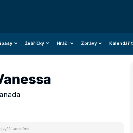
ápasy
Žebříčky
Hráči
Zprávy
Kalendář t
Vanessa
anada
ejvyšší umístění: