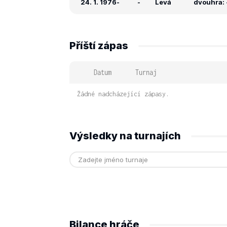
24. 1. 1976
-
-
Levá
dvouhra: -
Příští zápas
Datum
Turnaj
Žádné nadcházející zápasy.
Výsledky na turnajích
Bilance hráče