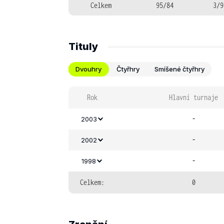
Celkem
95/84
3/9
Tituly
Dvouhry
Čtyřhry
Smíšené čtyřhry
Rok
Hlavní turnaje
-
2003
-
2002
-
1998
Celkem:
0