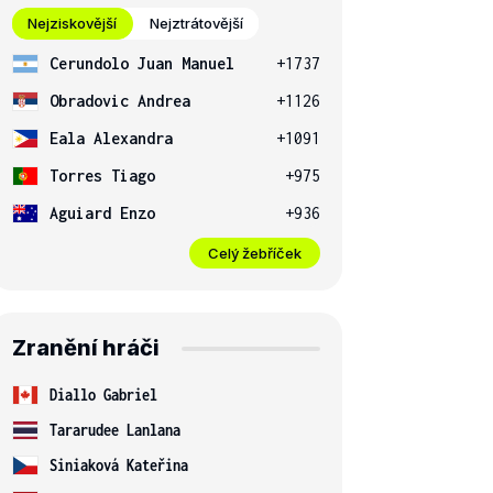
Nejziskovější
Nejztrátovější
Cerundolo Juan Manuel
+1737
Obradovic Andrea
+1126
Eala Alexandra
+1091
Torres Tiago
+975
Aguiard Enzo
+936
Celý žebříček
Zranění hráči
Diallo Gabriel
Tararudee Lanlana
Siniaková Kateřina