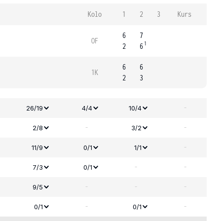
Kolo
1
2
3
Kurs
6
7
OF
1
2
6
6
6
1K
2
3
-
26/19
4/4
10/4
-
-
2/8
3/2
-
11/9
0/1
1/1
-
-
7/3
0/1
-
-
-
9/5
-
-
0/1
0/1