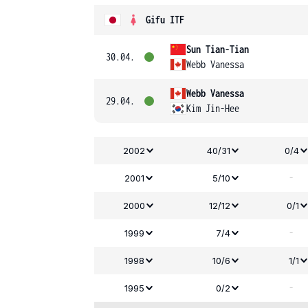
Gifu ITF
Sun Tian-Tian
30.04.
Webb Vanessa
Webb Vanessa
29.04.
Kim Jin-Hee
2002
40/31
0/4
-
2001
5/10
2000
12/12
0/1
-
1999
7/4
1998
10/6
1/1
-
1995
0/2