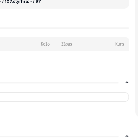
 / 107.
čtyřhra: - / 97.
Kolo
Zápas
Kurs