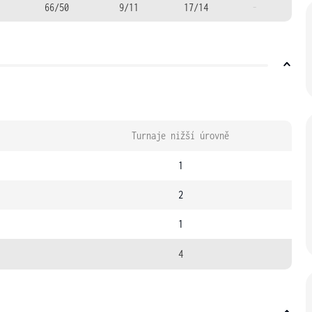
66/50
9/11
17/14
-
Turnaje nižší úrovně
1
2
1
4