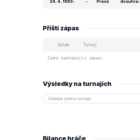
24. 4. 1983
-
-
Pravá
dvouhra: 
Příští zápas
Datum
Turnaj
Žádné nadcházející zápasy.
Výsledky na turnajích
Bilance hráče