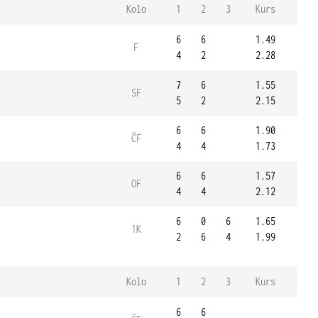
Kolo
1
2
3
Kurs
6
6
1.49
F
4
2
2.28
7
6
1.55
SF
5
2
2.15
6
6
1.90
ČF
4
4
1.73
6
6
1.57
OF
4
4
2.12
6
0
6
1.65
1K
2
6
4
1.99
Kolo
1
2
3
Kurs
6
6