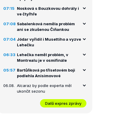
07:15
Nosková s Bouzkovou dohrály i
ve čtyřhře
07:08
Sabalenková neměla problém
ani se zkušenou Číňankou
07:04
Jódar vyřídil i Musettiho a vyzve
Lehečku
06:33
Lehečka neměl problém, v
Montrealu je v osmifinále
05:57
Bartůňková po třísetovém boji
podlehla Anisimovové
06.08.
Alcaraz by podle experta měl
ukončit sezonu
Další expres zprávy