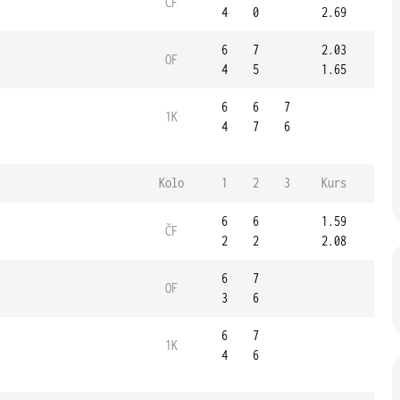
ČF
4
0
2.69
6
7
2.03
OF
4
5
1.65
6
6
7
1K
4
7
6
Kolo
1
2
3
Kurs
6
6
1.59
ČF
2
2
2.08
6
7
OF
3
6
6
7
1K
4
6