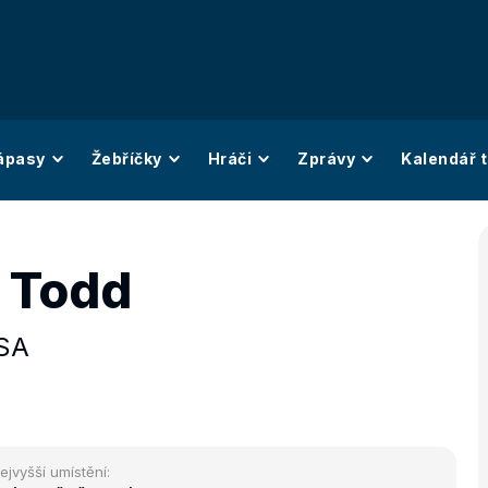
ápasy
Žebříčky
Hráči
Zprávy
Kalendář t
 Todd
SA
ejvyšší umístění: