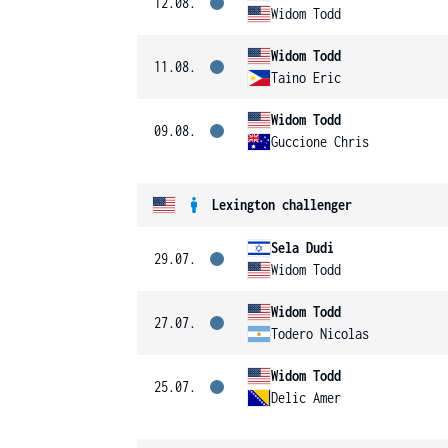
12.08.
Widom Todd
Widom Todd
11.08.
Taino Eric
Widom Todd
09.08.
Guccione Chris
Lexington challenger
Sela Dudi
29.07.
Widom Todd
Widom Todd
27.07.
Todero Nicolas
Widom Todd
25.07.
Delic Amer