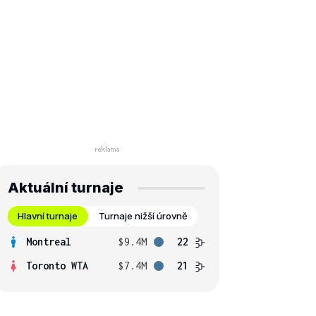
Aktuální turnaje
Hlavní turnaje
Turnaje nižší úrovně
Montreal
$9.4M
22
Toronto WTA
$7.4M
21