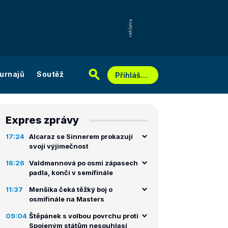
urnajů
Soutěž
Přihlášení
Expres zprávy
17:24
Alcaraz se Sinnerem prokazují
svoji výjimečnost
16:26
Valdmannová po osmi zápasech
padla, končí v semifinále
11:37
Menšíka čeká těžký boj o
osmifinále na Masters
09:04
Štěpánek s volbou povrchu proti
Spojeným státům nesouhlasí