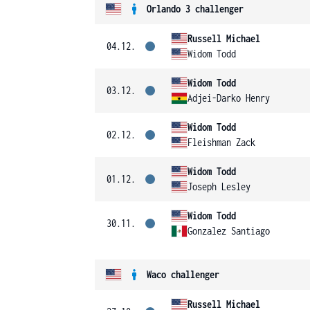
Orlando 3 challenger
Russell Michael
04.12.
Widom Todd
Widom Todd
03.12.
Adjei-Darko Henry
Widom Todd
02.12.
Fleishman Zack
Widom Todd
01.12.
Joseph Lesley
Widom Todd
30.11.
Gonzalez Santiago
Waco challenger
Russell Michael