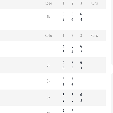
Kolo
1
2
3
Kurs
6
6
6
1K
7
0
4
Kolo
1
2
3
Kurs
4
6
6
F
6
4
2
4
7
6
SF
6
5
3
6
6
ČF
1
4
6
3
6
OF
2
6
3
7
6