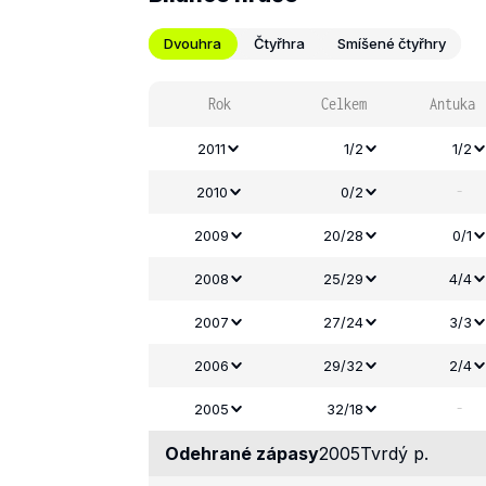
Dvouhra
Čtyřhra
Smíšené čtyřhry
Rok
Celkem
Antuka
2011
1/2
1/2
-
2010
0/2
2009
20/28
0/1
2008
25/29
4/4
2007
27/24
3/3
2006
29/32
2/4
-
2005
32/18
Odehrané zápasy
2005
Tvrdý p.