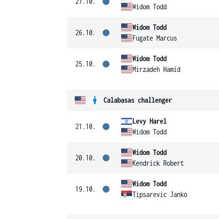
27.10.
Widom Todd
Widom Todd
26.10.
Fugate Marcus
Widom Todd
25.10.
Mirzadeh Hamid
Calabasas challenger
Levy Harel
21.10.
Widom Todd
Widom Todd
20.10.
Kendrick Robert
Widom Todd
19.10.
Tipsarevic Janko