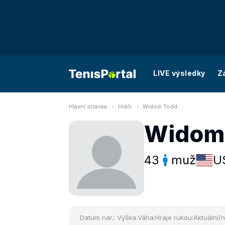
LIVE výsledky
Z
Hlavní stránka
Hráči
Widom Todd
Widom
43
muž
U
Datum nar.:
Výška:
Váha:
Hraje rukou:
Aktuální/n