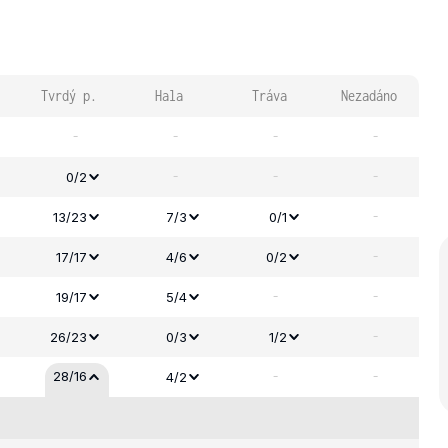
Tvrdý p.
Hala
Tráva
Nezadáno
-
-
-
-
-
-
-
0/2
-
13/23
7/3
0/1
-
17/17
4/6
0/2
-
-
19/17
5/4
-
26/23
0/3
1/2
-
-
28/16
4/2