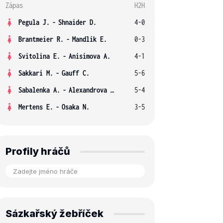
Zápas
H2H
Pegula J.
-
Shnaider D.
4-0
Brantmeier R.
-
Mandlik E.
0-3
Svitolina E.
-
Anisimova A.
4-1
Sakkari M.
-
Gauff C.
5-6
Sabalenka A.
-
Alexandrova E.
5-4
Mertens E.
-
Osaka N.
3-5
Profily hráčů
Sázkařský žebříček