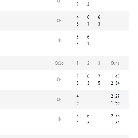
ČF
2
3
4
6
6
OF
6
1
3
6
6
1K
3
1
Kolo
1
2
3
Kurs
3
6
7
1.46
ČF
6
3
5
2.34
4
2.27
OF
0
1.50
6
6
2.75
1K
4
3
1.34