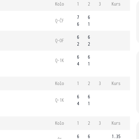
Kolo
1
2
3
Kurs
7
6
Q-ČF
6
1
6
6
Q-OF
2
2
6
6
Q-1K
4
1
Kolo
1
2
3
Kurs
6
6
Q-1K
4
1
Kolo
1
2
3
Kurs
6
6
1.35