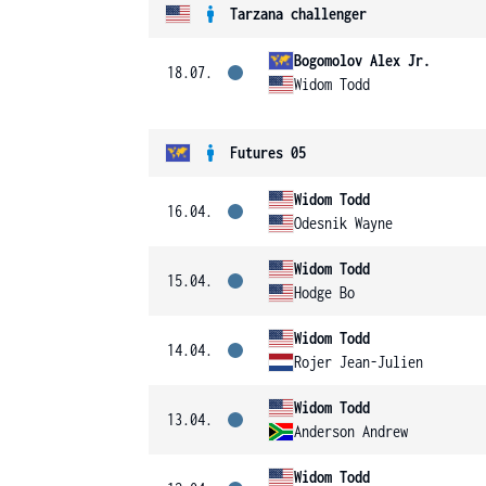
Tarzana challenger
Bogomolov Alex Jr.
18.07.
Widom Todd
Futures 05
Widom Todd
16.04.
Odesnik Wayne
Widom Todd
15.04.
Hodge Bo
Widom Todd
14.04.
Rojer Jean-Julien
Widom Todd
13.04.
Anderson Andrew
Widom Todd