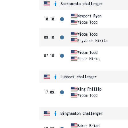
Sacramento challenger
Newport Ryan
10.10.
Widom Todd
Widom Todd
09.10.
Kryvonos Nikita
Widom Todd
07.10.
Pehar Mirko
Lubbock challenger
King Phillip
17.09.
Widom Todd
Binghamton challenger
Baker Brian