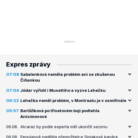
Expres zprávy
07:08
Sabalenková neměla problém ani se zkušenou
Číňankou
07:04
Jódar vyřídil i Musettiho a vyzve Lehečku
06:33
Lehečka neměl problém, v Montrealu je v osmifinále
05:57
Bartůňková po třísetovém boji podlehla
Anisimovové
06.08.
Alcaraz by podle experta měl ukončit sezonu
06.08.
Pegulaová nadělila přemožitelce Siniakové kanára