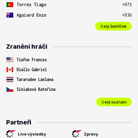
Torres Tiago
+975
Aguiard Enzo
+936
Celý žebříček
Zranění hráči
Tiafoe Frances
Diallo Gabriel
Tararudee Lanlana
Siniaková Kateřina
Celý seznam
Partneři
Live výsledky
Zprávy