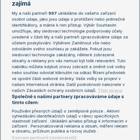
Žebříčky
Kalendář turnajů
zajímá
My a naši partneři
997
ukládáme do vašeho zařízení
Žebříček ATP (muži)
Australian Open
osobní údaje, jako jsou údaje o prohlížení nebo jedinečné
Žebříček WTA (ženy)
French Open
identifikátory, a máme k nim přístup. Výběr Souhlasím
umožňuje, aby sledovací technologie podporovaly účely
Sázkařský žebříček
Wimbledon
uvedené v části My a naši partneři zpracováváme údaje za
US Open
účelem poskytování. Výběrem Zamítnout vše nebo
odvoláním svého souhlasu je zakážete. Pokud jsou
Turnaj mistrů
sledovací technologie zakázány, některé zobrazené
Turnaj mistryň
obsahy a reklamy pro vás nemusí být tolik relevantní. Tuto
Aktualní trendy
nabídku můžete kdykoli znovu zobrazit a změnit své volby
nebo souhlas odvolat kliknutím na odkaz Řízení předvoleb
ve spodní části webové stránky. Vaše volby se projeví v
Fotbalové přestupy
našem Internetová stránka. Další podrobnosti naleznete v
Livesport Daily
našich Zásadách ochrany osobních údajů.
Třetí strany
Společně s našimi partnery zpracováváme údaje s
LS Prague Open
tímto cílem:
Používání přesných údajů o zeměpisné poloze . Aktivní
vyhledávání identifikačních údajů v rámci specifických
vlastností zařízení . Ukládání a/nebo přístup k informacím v
Podmínky užití
Nastavení soukromí
zařízení . Personalizovaná reklama a obsah, měření reklam
GDPR a žurnalistika
Reklama
a obsahu, průzkum publika a rozvoj služeb .
Informace o zpracování osobních
Kontakt
Seznam partnerů (dodavatelů)
údajů