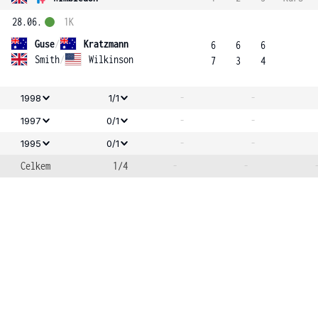
28.06.
1K
Guse
/
Kratzmann
6
6
6
Smith
/
Wilkinson
7
3
4
-
-
1998
1/1
-
-
1997
0/1
-
-
1995
0/1
Celkem
1/4
-
-