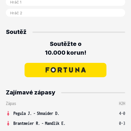
Soutěž
Soutěžte o
10.000 korun!
Zajímavé zápasy
Zápas
H2H
Pegula J.
-
Shnaider D.
4-0
Brantmeier R.
-
Mandlik E.
0-3