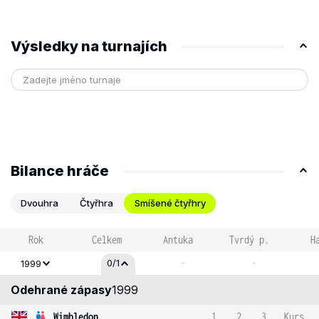
Výsledky na turnajích
Bilance hráče
Dvouhra
Čtyřhra
Smíšené čtyřhry
Rok
Celkem
Antuka
Tvrdý p.
H
-
-
0/1
1999
Odehrané zápasy
1999
Wimbledon
1
2
3
Kurs