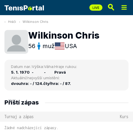
Hráči
Wilkinson Chris
Wilkinson Chris
56
muž
USA
Datum nar.:
Výška:
Váha:
Hraje rukou:
5. 1. 1970
-
-
Pravá
Aktuální/nejvyšší umístění:
dvouhra: - / 124.
čtyřhra: - / 87.
Příští zápas
Turnaj a zápas
Kurs
Žádné nadcházející zápasy.