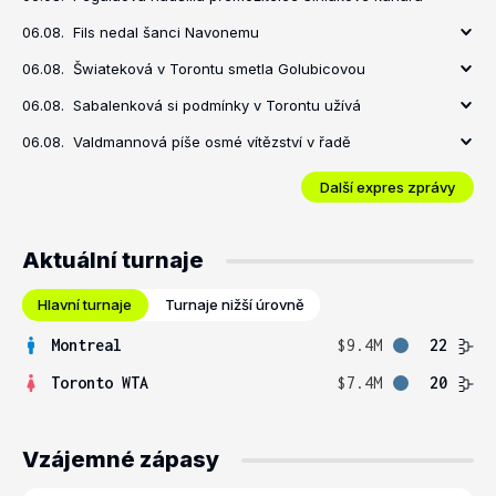
06.08.
Fils nedal šanci Navonemu
06.08.
Šwiateková v Torontu smetla Golubicovou
06.08.
Sabalenková si podmínky v Torontu užívá
06.08.
Valdmannová píše osmé vítězství v řadě
Další expres zprávy
Aktuální turnaje
Hlavní turnaje
Turnaje nižší úrovně
Montreal
$9.4M
22
Toronto WTA
$7.4M
20
Vzájemné zápasy