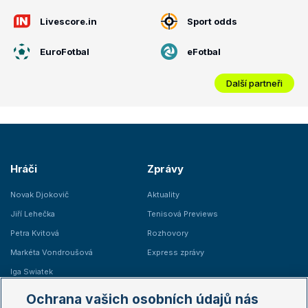
Livescore.in
Sport odds
EuroFotbal
eFotbal
Další partneři
Hráči
Zprávy
Novak Djokovič
Aktuality
Jiří Lehečka
Tenisová Previews
Petra Kvitová
Rozhovory
Markéta Vondroušová
Express zprávy
Iga Swiatek
Marie Bouzková
Ochrana vašich osobních údajů nás