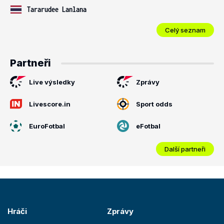
Tararudee Lanlana
Celý seznam
Partneři
Live výsledky
Zprávy
Livescore.in
Sport odds
EuroFotbal
eFotbal
Další partneři
Hráči
Zprávy