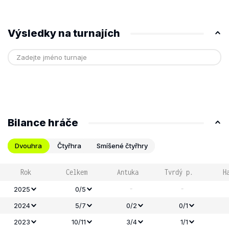
Výsledky na turnajích
Bilance hráče
Dvouhra
Čtyřhra
Smíšené čtyřhry
Rok
Celkem
Antuka
Tvrdý p.
H
-
-
2025
0/5
2024
5/7
0/2
0/1
2023
10/11
3/4
1/1