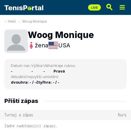
Hráči
Woog Monique
Woog Monique
žena
USA
Datum nar.:
Výška:
Váha:
Hraje rukou:
-
-
-
Pravá
Aktuální/nejvyšší umístění:
dvouhra: - / -
čtyřhra: - / -
Příští zápas
Turnaj a zápas
Kurs
Žádné nadcházející zápasy.