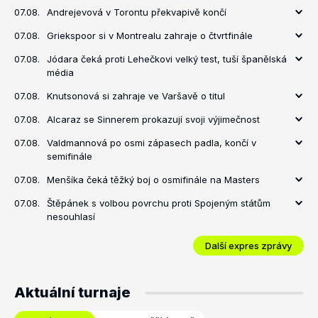
07.08.
Andrejevová v Torontu překvapivě končí
07.08.
Griekspoor si v Montrealu zahraje o čtvrtfinále
07.08.
Jódara čeká proti Lehečkovi velký test, tuší španělská
média
07.08.
Knutsonová si zahraje ve Varšavě o titul
07.08.
Alcaraz se Sinnerem prokazují svoji výjimečnost
07.08.
Valdmannová po osmi zápasech padla, končí v
semifinále
07.08.
Menšíka čeká těžký boj o osmifinále na Masters
07.08.
Štěpánek s volbou povrchu proti Spojeným státům
nesouhlasí
Další expres zprávy
Aktuální turnaje