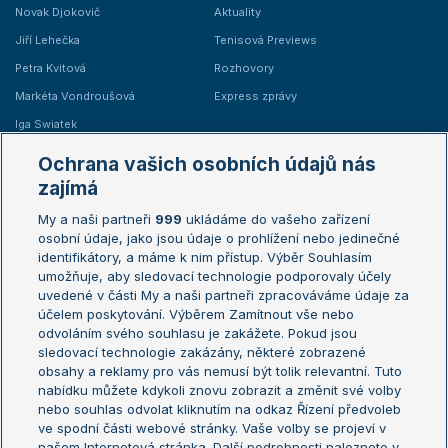
Novak Djokovič
Aktuality
Jiří Lehečka
Tenisová Previews
Petra Kvitová
Rozhovory
Markéta Vondroušová
Express zprávy
Iga Swiatek
Marie Bouzková
Ochrana vašich osobních údajů nás
Žebříčky
Kalendář turnajů
zajímá
My a naši partneři
999
ukládáme do vašeho zařízení
Žebříček ATP (muži)
Australian Open
osobní údaje, jako jsou údaje o prohlížení nebo jedinečné
Žebříček WTA (ženy)
French Open
identifikátory, a máme k nim přístup. Výběr Souhlasím
umožňuje, aby sledovací technologie podporovaly účely
Sázkařský žebříček
Wimbledon
uvedené v části My a naši partneři zpracováváme údaje za
US Open
účelem poskytování. Výběrem Zamítnout vše nebo
odvoláním svého souhlasu je zakážete. Pokud jsou
Turnaj mistrů
sledovací technologie zakázány, některé zobrazené
Turnaj mistryň
obsahy a reklamy pro vás nemusí být tolik relevantní. Tuto
Aktualní trendy
nabídku můžete kdykoli znovu zobrazit a změnit své volby
nebo souhlas odvolat kliknutím na odkaz Řízení předvoleb
ve spodní části webové stránky. Vaše volby se projeví v
Fotbalové přestupy
našem Internetová stránka. Další podrobnosti naleznete v