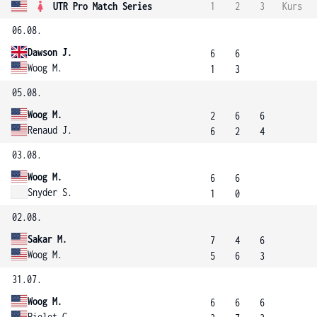
UTR Pro Match Series
1
2
3
Kurs
06.08.
Dawson J.
6
6
Woog M.
1
3
05.08.
Woog M.
2
6
6
Renaud J.
6
2
4
03.08.
Woog M.
6
6
Snyder S.
1
0
02.08.
Sakar M.
7
4
6
Woog M.
5
6
3
31.07.
Woog M.
6
6
6
Pielet G.