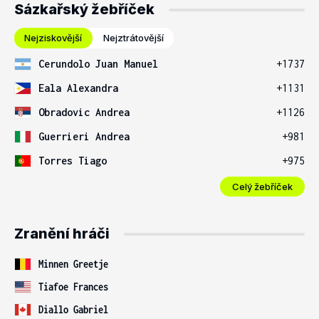
Sázkařský žebříček
Nejziskovější
Nejztrátovější
Cerundolo Juan Manuel
+1737
Eala Alexandra
+1131
Obradovic Andrea
+1126
Guerrieri Andrea
+981
Torres Tiago
+975
Celý žebříček
Zranění hráči
Minnen Greetje
Tiafoe Frances
Diallo Gabriel