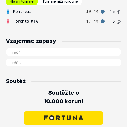
Hlavní turnaje
Turnaje nižší úrovně
Montreal
$9.4M
16
Toronto WTA
$7.4M
16
Vzájemné zápasy
Soutěž
Soutěžte o
10.000 korun!