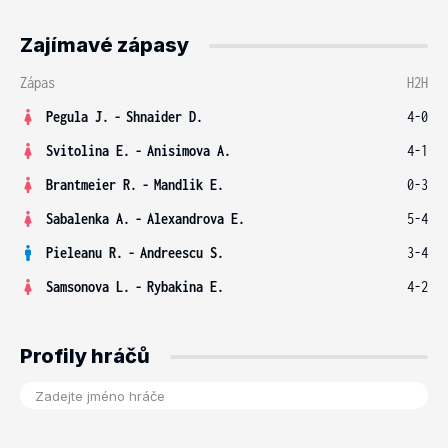
Zajímavé zápasy
Zápas
H2H
Pegula J.
-
Shnaider D.
4-0
Svitolina E.
-
Anisimova A.
4-1
Brantmeier R.
-
Mandlik E.
0-3
Sabalenka A.
-
Alexandrova E.
5-4
Pieleanu R.
-
Andreescu S.
3-4
Samsonova L.
-
Rybakina E.
4-2
Profily hráčů