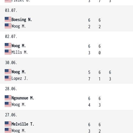
3
7
3
03.07.
Boesing N.
6
6
Woog M.
2
2
02.07.
Woog M.
6
6
Mills M.
3
0
30.06.
Woog M.
5
6
6
Lopez J.
7
1
3
28.06.
Ngounoue M.
6
6
Woog M.
4
3
27.06.
Melville T.
6
6
Woog M.
3
2