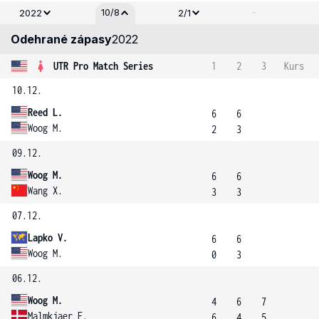
-
10/8
2022
2/1
Odehrané zápasy
2022
UTR Pro Match Series
1
2
3
Kurs
10.12.
Reed L.
6
6
Woog M.
2
3
09.12.
Woog M.
6
6
Wang X.
3
3
07.12.
Lapko V.
6
6
Woog M.
0
3
06.12.
Woog M.
4
6
7
Malmkjaer E.
6
4
5