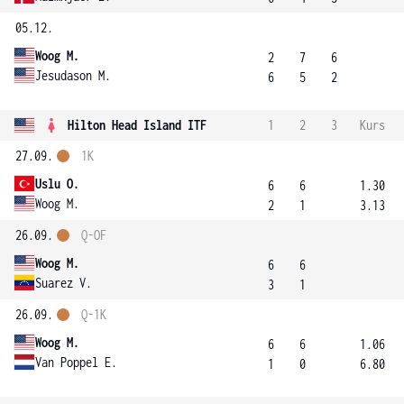
05.12.
Woog M.
2
7
6
Jesudason M.
6
5
2
Hilton Head Island ITF
1
2
3
Kurs
27.09.
1K
Uslu O.
6
6
1.30
Woog M.
2
1
3.13
26.09.
Q-OF
Woog M.
6
6
Suarez V.
3
1
26.09.
Q-1K
Woog M.
6
6
1.06
Van Poppel E.
1
0
6.80