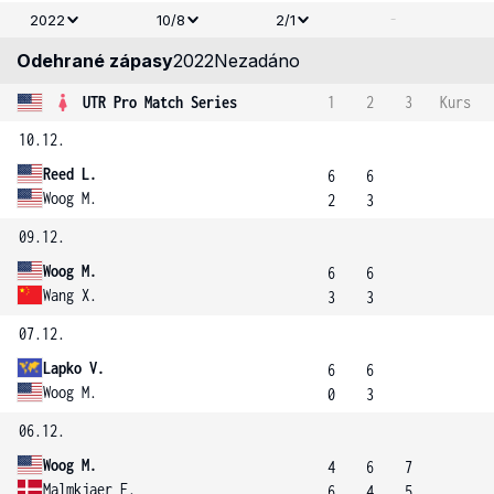
-
2022
10/8
2/1
Odehrané zápasy
2022
Nezadáno
UTR Pro Match Series
1
2
3
Kurs
10.12.
Reed L.
6
6
Woog M.
2
3
09.12.
Woog M.
6
6
Wang X.
3
3
07.12.
Lapko V.
6
6
Woog M.
0
3
06.12.
Woog M.
4
6
7
Malmkjaer E.
6
4
5