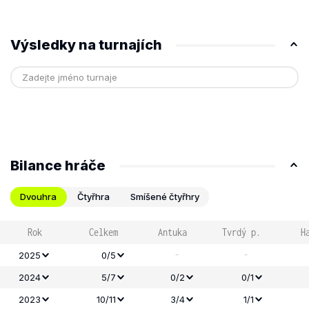
Výsledky na turnajích
Bilance hráče
Dvouhra
Čtyřhra
Smíšené čtyřhry
Rok
Celkem
Antuka
Tvrdý p.
H
-
-
2025
0/5
2024
5/7
0/2
0/1
2023
10/11
3/4
1/1