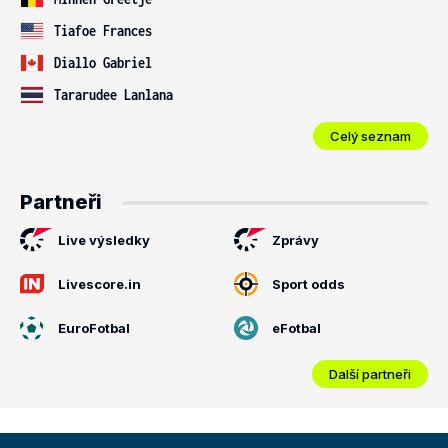
Tiafoe Frances
Diallo Gabriel
Tararudee Lanlana
Celý seznam
Partneři
Live výsledky
Zprávy
Livescore.in
Sport odds
EuroFotbal
eFotbal
Další partneři