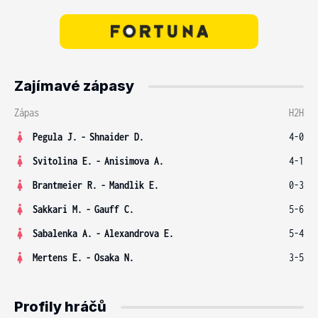
Zajímavé zápasy
Zápas
H2H
Pegula J.
-
Shnaider D.
4-0
Svitolina E.
-
Anisimova A.
4-1
Brantmeier R.
-
Mandlik E.
0-3
Sakkari M.
-
Gauff C.
5-6
Sabalenka A.
-
Alexandrova E.
5-4
Mertens E.
-
Osaka N.
3-5
Profily hráčů