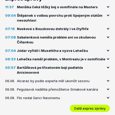
11:37
Menšíka čeká těžký boj o osmifinále na Masters
09:04
Štěpánek s volbou povrchu proti Spojeným státům
nesouhlasí
07:15
Nosková s Bouzkovou dohrály i ve čtyřhře
07:08
Sabalenková neměla problém ani se zkušenou
Číňankou
07:04
Jódar vyřídil i Musettiho a vyzve Lehečku
06:33
Lehečka neměl problém, v Montrealu je v osmifinále
05:57
Bartůňková po třísetovém boji podlehla
Anisimovové
06.08.
Alcaraz by podle experta měl ukončit sezonu
06.08.
Pegulaová nadělila přemožitelce Siniakové kanára
06.08.
Fils nedal šanci Navonemu
Další expres zprávy