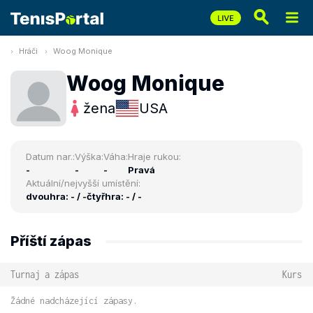
Hráči
Woog Monique
Woog Monique
žena
USA
Datum nar.:
Výška:
Váha:
Hraje rukou:
-
-
-
Pravá
Aktuální/nejvyšší umístění:
dvouhra: - / -
čtyřhra: - / -
Příští zápas
Turnaj a zápas
Kurs
Žádné nadcházející zápasy.