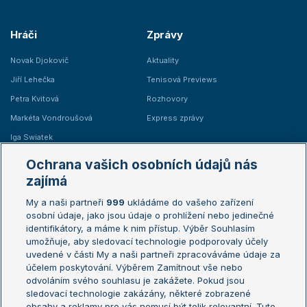
Hráči
Zprávy
Novak Djokovič
Aktuality
Jiří Lehečka
Tenisová Previews
Petra Kvitová
Rozhovory
Markéta Vondroušová
Express zprávy
Iga Swiatek
Marie Bouzková
Ochrana vašich osobních údajů nás
Žebříčky
Kalendář turnajů
zajímá
My a naši partneři
999
ukládáme do vašeho zařízení
Žebříček ATP (muži)
Australian Open
osobní údaje, jako jsou údaje o prohlížení nebo jedinečné
Žebříček WTA (ženy)
French Open
identifikátory, a máme k nim přístup. Výběr Souhlasím
umožňuje, aby sledovací technologie podporovaly účely
Sázkařský žebříček
Wimbledon
uvedené v části My a naši partneři zpracováváme údaje za
US Open
účelem poskytování. Výběrem Zamítnout vše nebo
odvoláním svého souhlasu je zakážete. Pokud jsou
Turnaj mistrů
sledovací technologie zakázány, některé zobrazené
Turnaj mistryň
obsahy a reklamy pro vás nemusí být tolik relevantní. Tuto