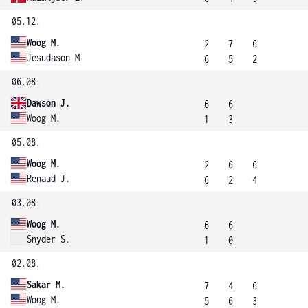
05.12.
Woog M.
2
7
6
Jesudason M.
6
5
2
06.08.
Dawson J.
6
6
Woog M.
1
3
05.08.
Woog M.
2
6
6
Renaud J.
6
2
4
03.08.
Woog M.
6
6
Snyder S.
1
0
02.08.
Sakar M.
7
4
6
Woog M.
5
6
3