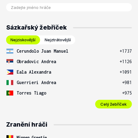
Sázkařský žebříček
Nejziskovější
Nejztrátovější
Cerundolo Juan Manuel
+1737
Obradovic Andrea
+1126
Eala Alexandra
+1091
Guerrieri Andrea
+981
Torres Tiago
+975
Celý žebříček
Zranění hráči
Minnen Greetje