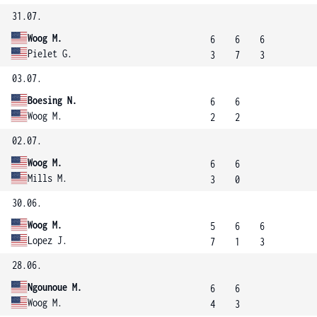
31.07.
Woog M.
6
6
6
Pielet G.
3
7
3
03.07.
Boesing N.
6
6
Woog M.
2
2
02.07.
Woog M.
6
6
Mills M.
3
0
30.06.
Woog M.
5
6
6
Lopez J.
7
1
3
28.06.
Ngounoue M.
6
6
Woog M.
4
3