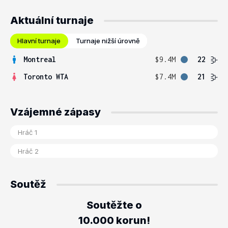
Aktuální turnaje
Hlavní turnaje
Turnaje nižší úrovně
Montreal
$9.4M
22
Toronto WTA
$7.4M
21
Vzájemné zápasy
Soutěž
Soutěžte o
10.000 korun!