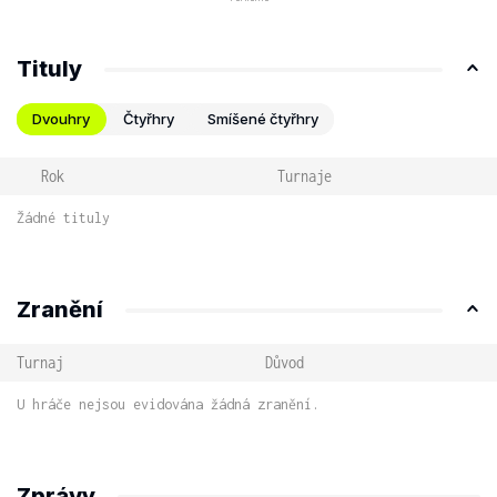
Tituly
Dvouhry
Čtyřhry
Smíšené čtyřhry
Rok
Turnaje
Žádné tituly
Zranění
Turnaj
Důvod
U hráče nejsou evidována žádná zranění.
Zprávy