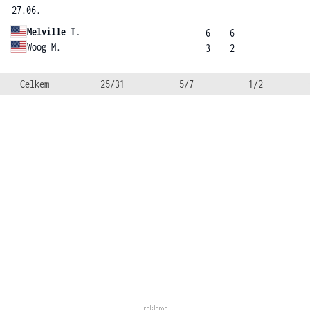
27.06.
Melville T.
6
6
Woog M.
3
2
Celkem
25/31
5/7
1/2