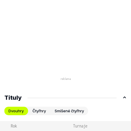
Tituly
Dvouhry
Čtyřhry
Smíšené čtyřhry
Rok
Turnaje