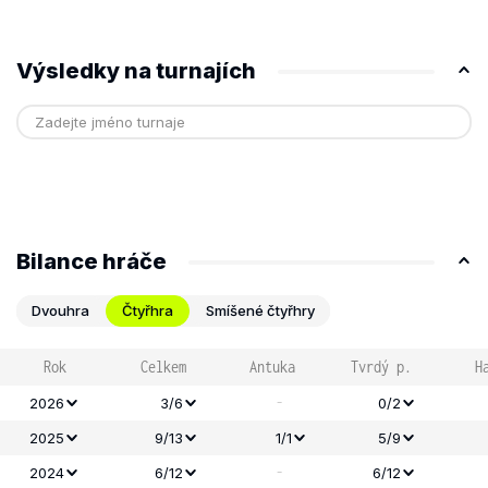
Výsledky na turnajích
Bilance hráče
Dvouhra
Čtyřhra
Smíšené čtyřhry
Rok
Celkem
Antuka
Tvrdý p.
H
-
2026
3/6
0/2
2025
9/13
1/1
5/9
-
2024
6/12
6/12