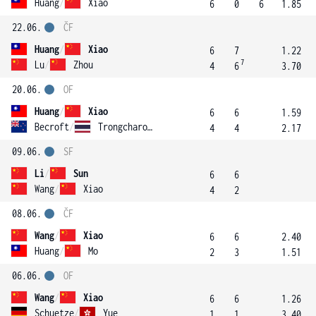
Huang
/
Xiao
6
0
6
1.85
22.06.
ČF
Huang
/
Xiao
6
7
1.22
7
Lu
/
Zhou
4
6
3.70
20.06.
OF
Huang
/
Xiao
6
6
1.59
Becroft
/
Trongcharoenchaikul
4
4
2.17
09.06.
SF
Li
/
Sun
6
6
Wang
/
Xiao
4
2
08.06.
ČF
Wang
/
Xiao
6
6
2.40
Huang
/
Mo
2
3
1.51
06.06.
OF
Wang
/
Xiao
6
6
1.26
Schuetze
/
Yue
1
1
3.40