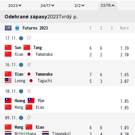
22/15
2023
24/17
2/2
Odehrané zápasy
2023
Tvrdý p.
Futures 2023
1
2
3
Kurs
17.11.
ČF
Sun
/
Tang
6
6
1.39
Xiao
/
Yamanaka
2
2
2.70
16.11.
OF
Xiao
/
Yamanaka
7
6
1.65
Leong
/
Taguchi
5
3
2.07
10.11.
SF
Huang
/
Yin
1.85
Wang
/
Xiao
1.85
09.11.
ČF
Wang
/
Xiao
6
6
1.03
Nithithananont
/
Timangkul
2
4
8.20