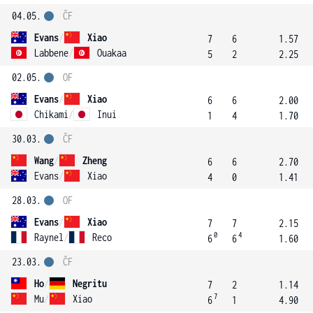
04.05.
ČF
Evans
/
Xiao
7
6
1.57
Labbene
/
Ouakaa
5
2
2.25
02.05.
OF
Evans
/
Xiao
6
6
2.00
Chikami
/
Inui
1
4
1.70
30.03.
ČF
Wang
/
Zheng
6
6
2.70
Evans
/
Xiao
4
0
1.41
28.03.
OF
Evans
/
Xiao
7
7
2.15
0
4
Raynel
/
Reco
6
6
1.60
23.03.
ČF
Ho
/
Negritu
7
2
1.14
7
Mu
/
Xiao
6
1
4.90