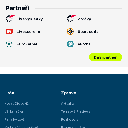
Partneři
Live výsledky
Zprávy
Livescore.in
Sport odds
EuroFotbal
eFotbal
Další partneři
Hráči
Zprávy
Novak Djokovič
Aktuality
Jiří Lehečka
Tenisová Previews
Petra Kvitová
Rozhovory
Markéta Vondroušová
Express zprávy