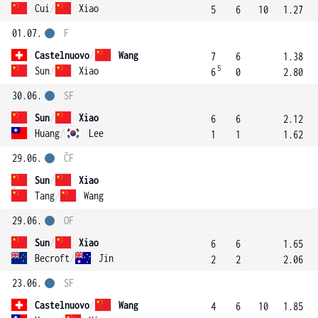
Cui
/
Xiao
5
6
10
1.27
01.07.
F
Castelnuovo
/
Wang
7
6
1.38
5
Sun
/
Xiao
6
0
2.80
30.06.
SF
Sun
/
Xiao
6
6
2.12
Huang
/
Lee
1
1
1.62
29.06.
ČF
Sun
/
Xiao
Tang
/
Wang
29.06.
OF
Sun
/
Xiao
6
6
1.65
Becroft
/
Jin
2
2
2.06
23.06.
SF
Castelnuovo
/
Wang
4
6
10
1.85