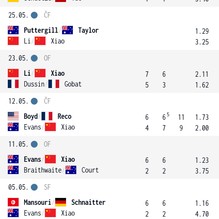
25.05.
ČF
Puttergill
/
Taylor
1.29
Li
/
Xiao
3.25
23.05.
OF
Li
/
Xiao
7
6
2.11
Dussin
/
Gobat
5
3
1.62
12.05.
ČF
5
Boyd
/
Reco
6
6
11
1.73
Evans
/
Xiao
4
7
9
2.00
11.05.
OF
Evans
/
Xiao
6
6
1.23
Braithwaite
/
Court
2
2
3.75
05.05.
SF
Mansouri
/
Schnaitter
6
6
1.16
Evans
/
Xiao
2
2
4.70