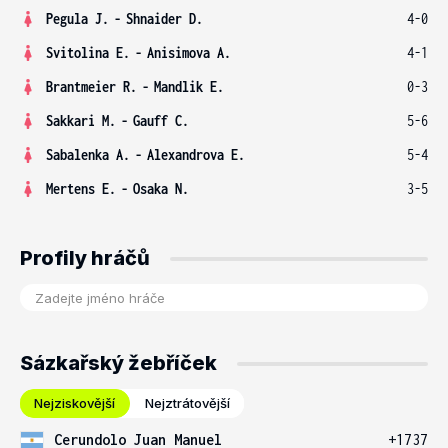
Pegula J.
-
Shnaider D.
4-0
Svitolina E.
-
Anisimova A.
4-1
Brantmeier R.
-
Mandlik E.
0-3
Sakkari M.
-
Gauff C.
5-6
Sabalenka A.
-
Alexandrova E.
5-4
Mertens E.
-
Osaka N.
3-5
Profily hráčů
Sázkařský žebříček
Nejziskovější
Nejztrátovější
Cerundolo Juan Manuel
+1737