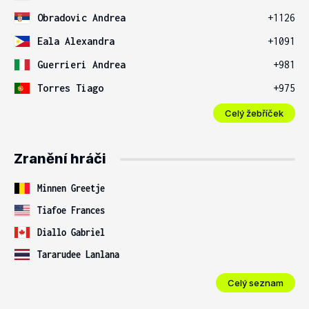
Obradovic Andrea
+1126
Eala Alexandra
+1091
Guerrieri Andrea
+981
Torres Tiago
+975
Celý žebříček
Zranění hráči
Minnen Greetje
Tiafoe Frances
Diallo Gabriel
Tararudee Lanlana
Celý seznam