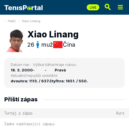
Hráči
Xiao Linang
Xiao Linang
26
muž
Čína
Datum nar.:
Výška:
Váha:
Hraje rukou:
18. 3. 2000
-
-
Pravá
Aktuální/nejvyšší umístění:
dvouhra: 1113. / 637.
čtyřhra: 1651. / 550.
Příští zápas
Turnaj a zápas
Kurs
Žádné nadcházející zápasy.