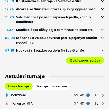
17:50
Knutsonová si zahraje ve Varšavě o titul
17:24
Alcaraz se Sinnerem prokazují svoji výjimečnost
16:26
Valdmannová po osmi zápasech padla, končí v
semifinále
11:37
Menšíka čeká těžký boj o osmifinále na Masters
09:04
Štěpánek s volbou povrchu proti Spojeným státům
nesouhlasí
07:15
Nosková s Bouzkovou dohrály i ve čtyřhře
Další expres zprávy
Aktuální turnaje
Hlavní turnaje
Turnaje nižší úrovně
Montreal
$9.4M
18
Toronto WTA
$7.4M
16