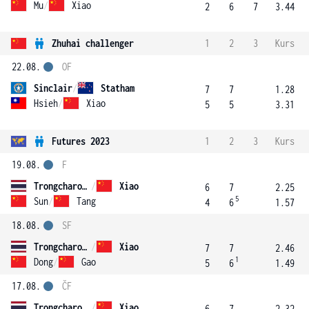
Mu
/
Xiao
2
6
7
3.44
Zhuhai challenger
1
2
3
Kurs
22.08.
OF
Sinclair
/
Statham
7
7
1.28
Hsieh
/
Xiao
5
5
3.31
Futures 2023
1
2
3
Kurs
19.08.
F
Trongcharoenchaikul
/
Xiao
6
7
2.25
5
Sun
/
Tang
4
6
1.57
18.08.
SF
Trongcharoenchaikul
/
Xiao
7
7
2.46
1
Dong
/
Gao
5
6
1.49
17.08.
ČF
Trongcharoenchaikul
/
Xiao
6
7
2.32