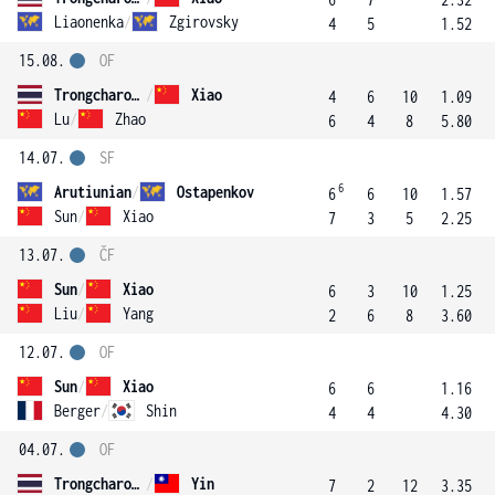
Liaonenka
/
Zgirovsky
4
5
1.52
15.08.
OF
Trongcharoenchaikul
/
Xiao
4
6
10
1.09
Lu
/
Zhao
6
4
8
5.80
14.07.
SF
6
Arutiunian
/
Ostapenkov
6
6
10
1.57
Sun
/
Xiao
7
3
5
2.25
13.07.
ČF
Sun
/
Xiao
6
3
10
1.25
Liu
/
Yang
2
6
8
3.60
12.07.
OF
Sun
/
Xiao
6
6
1.16
Berger
/
Shin
4
4
4.30
04.07.
OF
Trongcharoenchaikul
/
Yin
7
2
12
3.35