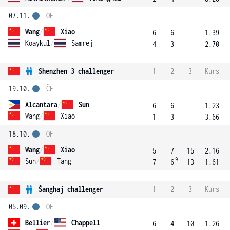
07.11.
OF
Wang
/
Xiao
6
6
1.39
Koaykul
/
Samrej
4
3
2.70
Shenzhen 3 challenger
1
2
3
Kurs
19.10.
ČF
Alcantara
/
Sun
6
6
1.23
Wang
/
Xiao
1
3
3.66
18.10.
OF
Wang
/
Xiao
5
7
15
2.16
9
Sun
/
Tang
7
6
13
1.61
Šanghaj challenger
1
2
3
Kurs
05.09.
OF
Bellier
/
Chappell
6
4
10
1.26