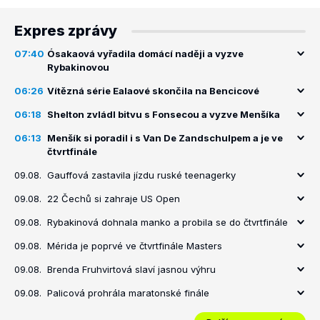
Expres zprávy
07:40
Ósakaová vyřadila domácí naději a vyzve
Rybakinovou
06:26
Vítězná série Ealaové skončila na Bencicové
06:18
Shelton zvládl bitvu s Fonsecou a vyzve Menšíka
06:13
Menšík si poradil i s Van De Zandschulpem a je ve
čtvrtfinále
09.08.
Gauffová zastavila jízdu ruské teenagerky
09.08.
22 Čechů si zahraje US Open
09.08.
Rybakinová dohnala manko a probila se do čtvrtfinále
09.08.
Mérida je poprvé ve čtvrtfinále Masters
09.08.
Brenda Fruhvirtová slaví jasnou výhru
09.08.
Palicová prohrála maratonské finále