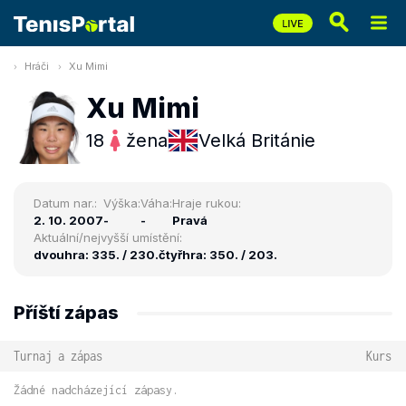
Hráči
Xu Mimi
Xu Mimi
18
žena
Velká Británie
Datum nar.:
Výška:
Váha:
Hraje rukou:
2. 10. 2007
-
-
Pravá
Aktuální/nejvyšší umístění:
dvouhra: 335. / 230.
čtyřhra: 350. / 203.
Příští zápas
Turnaj a zápas
Kurs
Žádné nadcházející zápasy.