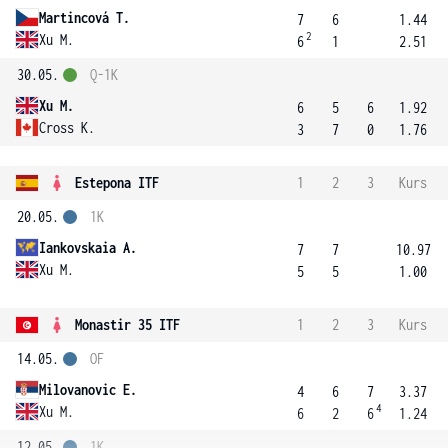
Martincová T.
7
6
1.44
2
Xu M.
6
1
2.51
30.05.
Q-1K
Xu M.
6
5
6
1.92
Cross K.
3
7
0
1.76
Estepona ITF
1
2
3
Kurs
20.05.
1K
Iankovskaia A.
7
7
10.97
Xu M.
5
5
1.00
Monastir 35 ITF
1
2
3
Kurs
14.05.
OF
Milovanovic E.
4
6
7
3.37
4
Xu M.
6
2
6
1.24
12.05.
1K