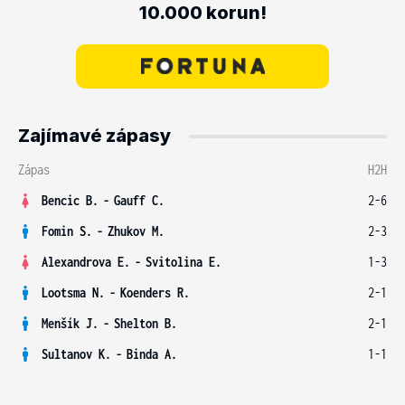
10.000 korun!
Zajímavé zápasy
Zápas
H2H
Bencic B.
-
Gauff C.
2-6
Fomin S.
-
Zhukov M.
2-3
Alexandrova E.
-
Svitolina E.
1-3
Lootsma N.
-
Koenders R.
2-1
Menšík J.
-
Shelton B.
2-1
Sultanov K.
-
Binda A.
1-1