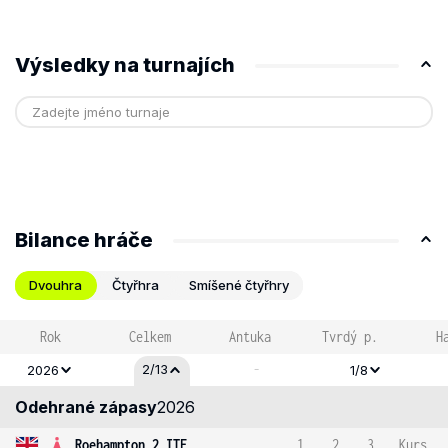
Výsledky na turnajích
Bilance hráče
Dvouhra
Čtyřhra
Smíšené čtyřhry
Rok
Celkem
Antuka
Tvrdý p.
H
-
2/13
2026
1/8
Odehrané zápasy
2026
Roehampton 2 ITF
1
2
3
Kurs