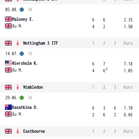
05.08.
1K
Maloney E.
6
6
2.35
Xu M.
4
2
1.50
Nottingham 3 ITF
1
2
3
Kurs
14.07.
1K
Wiersholm K.
6
7
7.18
6
Xu M.
4
6
1.05
Wimbledon
1
2
3
Kurs
29.06.
1K
Kasatkina D.
6
3
6
1.10
Xu M.
2
6
2
6.66
Eastbourne
1
2
3
Kurs