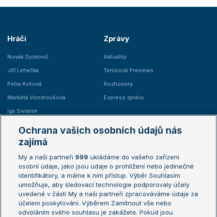
Hráči
Zprávy
Novak Djokovič
Aktuality
Jiří Lehečka
Tenisová Previews
Petra Kvitová
Rozhovory
Markéta Vondroušová
Express zprávy
Iga Swiatek
Marie Bouzková
Ochrana vašich osobních údajů nás
Žebříčky
Kalendář turnajů
zajímá
My a naši partneři
999
ukládáme do vašeho zařízení
Žebříček ATP (muži)
Australian Open
osobní údaje, jako jsou údaje o prohlížení nebo jedinečné
Žebříček WTA (ženy)
French Open
identifikátory, a máme k nim přístup. Výběr Souhlasím
umožňuje, aby sledovací technologie podporovaly účely
Sázkařský žebříček
Wimbledon
uvedené v části My a naši partneři zpracováváme údaje za
US Open
účelem poskytování. Výběrem Zamítnout vše nebo
odvoláním svého souhlasu je zakážete. Pokud jsou
Turnaj mistrů