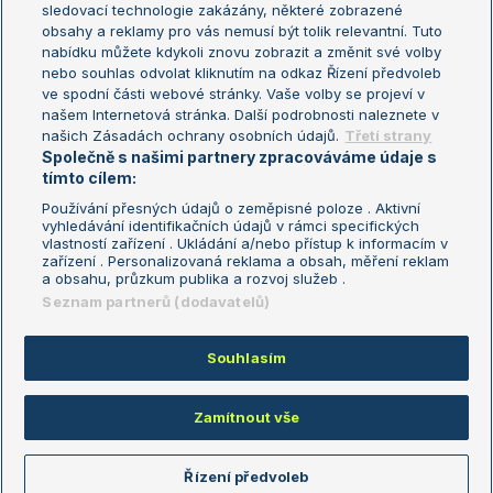
sledovací technologie zakázány, některé zobrazené
Turnaj mistryň
obsahy a reklamy pro vás nemusí být tolik relevantní. Tuto
Aktualní trendy
nabídku můžete kdykoli znovu zobrazit a změnit své volby
nebo souhlas odvolat kliknutím na odkaz Řízení předvoleb
ve spodní části webové stránky. Vaše volby se projeví v
Fotbalové přestupy
našem Internetová stránka. Další podrobnosti naleznete v
Livesport Daily
našich Zásadách ochrany osobních údajů.
Třetí strany
Společně s našimi partnery zpracováváme údaje s
LS Prague Open
tímto cílem:
Používání přesných údajů o zeměpisné poloze . Aktivní
vyhledávání identifikačních údajů v rámci specifických
vlastností zařízení . Ukládání a/nebo přístup k informacím v
Podmínky užití
Nastavení soukromí
zařízení . Personalizovaná reklama a obsah, měření reklam
GDPR a žurnalistika
Reklama
a obsahu, průzkum publika a rozvoj služeb .
Informace o zpracování osobních
Kontakt
Seznam partnerů (dodavatelů)
údajů
Tiráž
Souhlasím
Copyright © 2008-2026 TenisPortal.cz. Využíváme zpravodajství ČTK.
Zamítnout vše
Řízení předvoleb