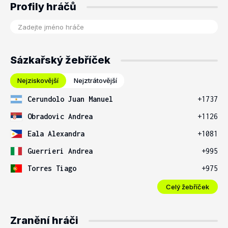
Profily hráčů
Sázkařský žebříček
Nejziskovější
Nejztrátovější
Cerundolo Juan Manuel
+1737
Obradovic Andrea
+1126
Eala Alexandra
+1081
Guerrieri Andrea
+995
Torres Tiago
+975
Celý žebříček
Zranění hráči