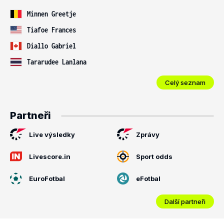
Minnen Greetje
Tiafoe Frances
Diallo Gabriel
Tararudee Lanlana
Celý seznam
Partneři
Live výsledky
Zprávy
Livescore.in
Sport odds
EuroFotbal
eFotbal
Další partneři