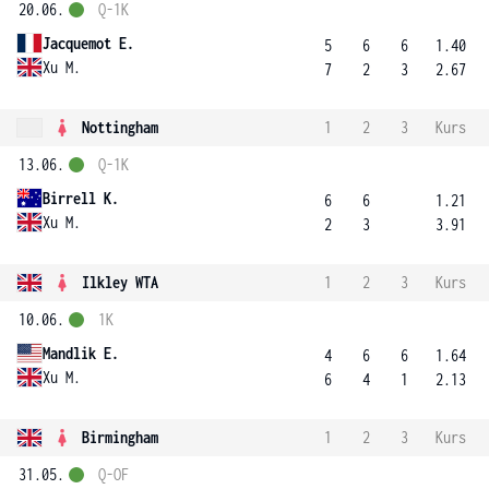
20.06.
Q-1K
Jacquemot E.
5
6
6
1.40
Xu M.
7
2
3
2.67
Nottingham
1
2
3
Kurs
13.06.
Q-1K
Birrell K.
6
6
1.21
Xu M.
2
3
3.91
Ilkley WTA
1
2
3
Kurs
10.06.
1K
Mandlik E.
4
6
6
1.64
Xu M.
6
4
1
2.13
Birmingham
1
2
3
Kurs
31.05.
Q-OF