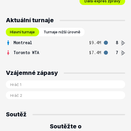
Další expres zprávy
Aktuální turnaje
Hlavní turnaje
Turnaje nižší úrovně
Montreal
$9.4M
8
Toronto WTA
$7.4M
7
Vzájemné zápasy
Soutěž
Soutěžte o