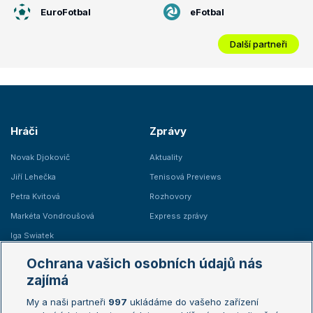
EuroFotbal
eFotbal
Další partneři
Hráči
Zprávy
Novak Djokovič
Aktuality
Jiří Lehečka
Tenisová Previews
Petra Kvitová
Rozhovory
Markéta Vondroušová
Express zprávy
Iga Swiatek
Marie Bouzková
Ochrana vašich osobních údajů nás
Žebříčky
Kalendář turnajů
zajímá
My a naši partneři
997
ukládáme do vašeho zařízení
Žebříček ATP (muži)
Australian Open