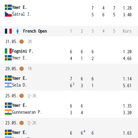
Ymer E.
7
4
7
1.28
Šátral J.
5
6
5
3.40
French Open
1
2
3
4
5
Kurs
31.05.
2K
Fognini F.
6
6
6
1.20
Ymer E.
4
1
2
4.66
29.05.
1K
Ymer E.
7
6
6
1.14
3
Sela D.
6
3
1
5.61
25.05.
Q-3K
Ymer E.
6
6
1.35
Gunneswaran P.
3
4
3.20
23.05.
Q-2K
4
Ymer E.
6
6
6
1.63