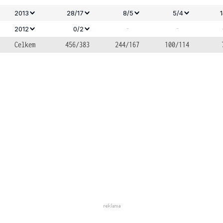
2013
28/17
8/5
5/4
-
-
2012
0/2
Celkem
456/383
244/167
100/114