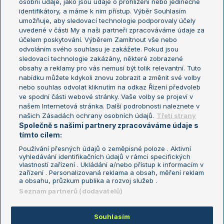
osobní údaje, jako jsou údaje o prohlížení nebo jedinečné
Žebříček WTA (ženy)
French Open
identifikátory, a máme k nim přístup. Výběr Souhlasím
umožňuje, aby sledovací technologie podporovaly účely
Sázkařský žebříček
Wimbledon
uvedené v části My a naši partneři zpracováváme údaje za
US Open
účelem poskytování. Výběrem Zamítnout vše nebo
odvoláním svého souhlasu je zakážete. Pokud jsou
Turnaj mistrů
sledovací technologie zakázány, některé zobrazené
Turnaj mistryň
obsahy a reklamy pro vás nemusí být tolik relevantní. Tuto
Aktualní trendy
nabídku můžete kdykoli znovu zobrazit a změnit své volby
nebo souhlas odvolat kliknutím na odkaz Řízení předvoleb
ve spodní části webové stránky. Vaše volby se projeví v
Fotbalové přestupy
našem Internetová stránka. Další podrobnosti naleznete v
Livesport Daily
našich Zásadách ochrany osobních údajů.
Třetí strany
Společně s našimi partnery zpracováváme údaje s
LS Prague Open
tímto cílem:
Používání přesných údajů o zeměpisné poloze . Aktivní
vyhledávání identifikačních údajů v rámci specifických
vlastností zařízení . Ukládání a/nebo přístup k informacím v
Podmínky užití
Nastavení soukromí
zařízení . Personalizovaná reklama a obsah, měření reklam
GDPR a žurnalistika
Reklama
a obsahu, průzkum publika a rozvoj služeb .
Informace o zpracování osobních
Kontakt
Seznam partnerů (dodavatelů)
údajů
Tiráž
Souhlasím