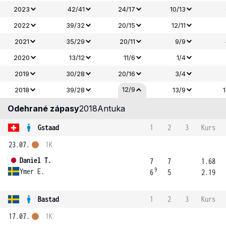
2023
42/41
24/17
10/13
2022
39/32
20/15
12/11
2021
35/29
20/11
9/9
2020
13/12
11/6
1/4
2019
30/28
20/16
3/4
12/9
2018
39/28
13/9
Odehrané zápasy
2018
Antuka
Gstaad
1
2
3
Kurs
23.07.
1K
Daniel T.
7
7
1.68
9
Ymer E.
6
5
2.19
Bastad
1
2
3
Kurs
17.07.
1K