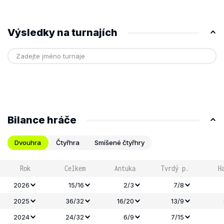
Výsledky na turnajích
Bilance hráče
Dvouhra
Čtyřhra
Smíšené čtyřhry
Rok
Celkem
Antuka
Tvrdý p.
H
2026
15/16
2/3
7/8
2025
36/32
16/20
13/9
2024
24/32
6/9
7/15