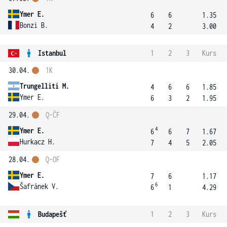
Ymer E.
6
6
1.35
Bonzi B.
4
2
3.00
Istanbul
1
2
3
Kurs
30.04.
1K
Trungelliti M.
4
6
6
1.85
Ymer E.
6
3
2
1.95
29.04.
Q-ČF
4
Ymer E.
6
6
7
1.67
Hurkacz H.
7
4
5
2.05
28.04.
Q-OF
Ymer E.
7
6
1.17
6
Šafránek V.
6
1
4.29
Budapešť
1
2
3
Kurs