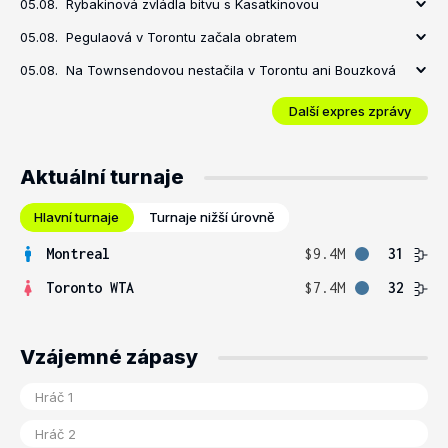
05.08.
Rybakinová zvládla bitvu s Kasatkinovou
05.08.
Pegulaová v Torontu začala obratem
05.08.
Na Townsendovou nestačila v Torontu ani Bouzková
Další expres zprávy
Aktuální turnaje
Hlavní turnaje
Turnaje nižší úrovně
Montreal
$9.4M
31
Toronto WTA
$7.4M
32
Vzájemné zápasy