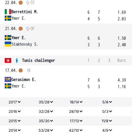
22.04.
Q-ČF
Berrettini M.
6
7
1.69
Ymer E.
4
5
2.03
21.04.
Q-OF
Ymer E.
6
6
1.50
Stakhovsky S.
3
3
2.40
Tunis challenger
1
2
3
Kurs
17.04.
1K
Gerasimov E.
7
6
4.39
Ymer E.
5
3
1.16
2017
35/28
18/14
5/8
2016
32/28
28/19
0/3
2015
35/30
17/13
11/8
2014
53/28
42/10
4/9