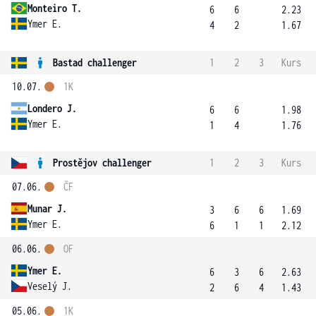
Monteiro T.
6
6
2.23
Ymer E.
4
2
1.67
Bastad challenger
1
2
3
Kurs
10.07.
1K
Londero J.
6
6
1.98
Ymer E.
1
4
1.76
Prostějov challenger
1
2
3
Kurs
07.06.
ČF
Munar J.
3
6
6
1.69
Ymer E.
6
1
1
2.12
06.06.
OF
Ymer E.
6
3
6
2.63
Veselý J.
2
6
4
1.43
05.06.
1K