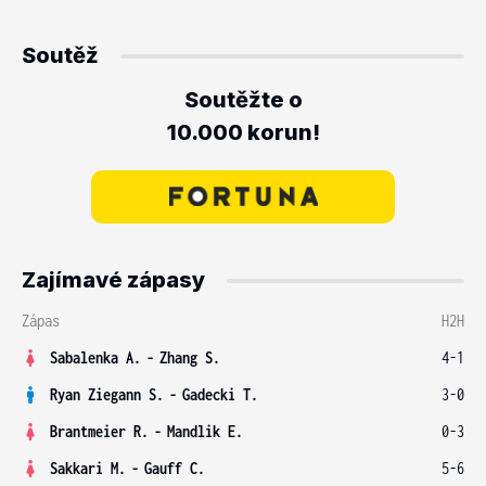
Soutěž
Soutěžte o
10.000 korun!
Zajímavé zápasy
Zápas
H2H
Sabalenka A.
-
Zhang S.
4-1
Ryan Ziegann S.
-
Gadecki T.
3-0
Brantmeier R.
-
Mandlik E.
0-3
Sakkari M.
-
Gauff C.
5-6