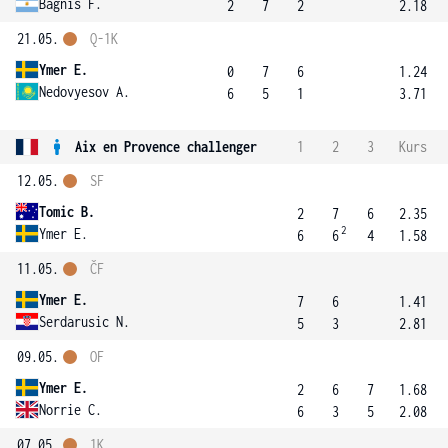
Bagnis F.
2
7
2
2.18
21.05.
Q-1K
Ymer E.
0
7
6
1.24
Nedovyesov A.
6
5
1
3.71
Aix en Provence challenger
1
2
3
Kurs
12.05.
SF
Tomic B.
2
7
6
2.35
2
Ymer E.
6
6
4
1.58
11.05.
ČF
Ymer E.
7
6
1.41
Serdarusic N.
5
3
2.81
09.05.
OF
Ymer E.
2
6
7
1.68
Norrie C.
6
3
5
2.08
07.05.
1K