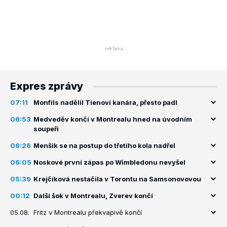
Expres zprávy
07:11
Monfils nadělil Tienovi kanára, přesto padl
06:53
Medveděv končí v Montrealu hned na úvodním
soupeři
06:26
Menšík se na postup do třetího kola nadřel
06:05
Noskové první zápas po Wimbledonu nevyšel
05:39
Krejčíková nestačila v Torontu na Samsonovovou
00:12
Další šok v Montrealu, Zverev končí
05.08.
Fritz v Montrealu překvapivě končí