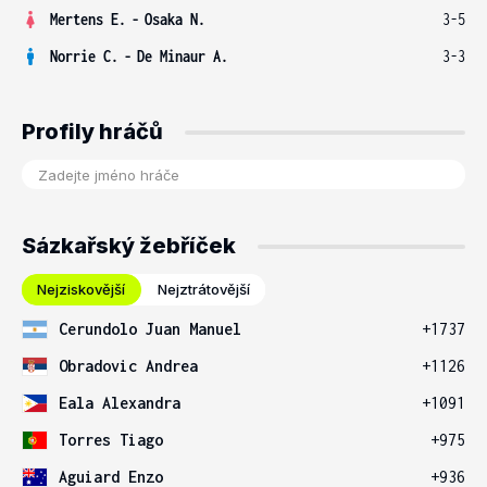
Mertens E.
-
Osaka N.
3-5
Norrie C.
-
De Minaur A.
3-3
Profily hráčů
Sázkařský žebříček
Nejziskovější
Nejztrátovější
Cerundolo Juan Manuel
+1737
Obradovic Andrea
+1126
Eala Alexandra
+1091
Torres Tiago
+975
Aguiard Enzo
+936