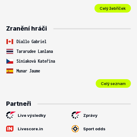
Celý žebříček
Zranění hráči
Diallo Gabriel
Tararudee Lanlana
Siniaková Kateřina
Munar Jaume
Celý seznam
Partneři
Live výsledky
Zprávy
Livescore.in
Sport odds