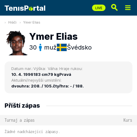
Hráči
Ymer Elias
Ymer Elias
30
muž
Švédsko
Datum nar.:
Výška:
Váha:
Hraje rukou:
10. 4. 1996
183 cm
79 kg
Pravá
Aktuální/nejvyšší umístění:
dvouhra: 208. / 105.
čtyřhra: - / 188.
Příští zápas
Turnaj a zápas
Kurs
Žádné nadcházející zápasy.