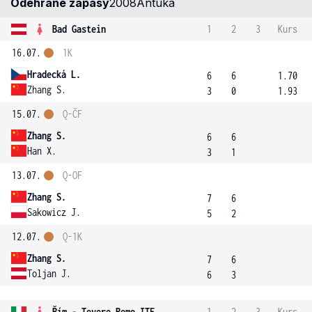
Odehrané zápasy
2008
Antuka
Bad Gastein
1
2
3
Kurs
16.07.
1K
Hradecká L.
6
6
1.70
Zhang S.
3
0
1.93
15.07.
Q-ČF
Zhang S.
6
6
Han X.
3
1
13.07.
Q-OF
Zhang S.
7
6
Sakowicz J.
5
2
12.07.
Q-1K
Zhang S.
7
6
Toljan J.
6
3
Řím - Tevere Remo ITF
1
2
3
Kurs