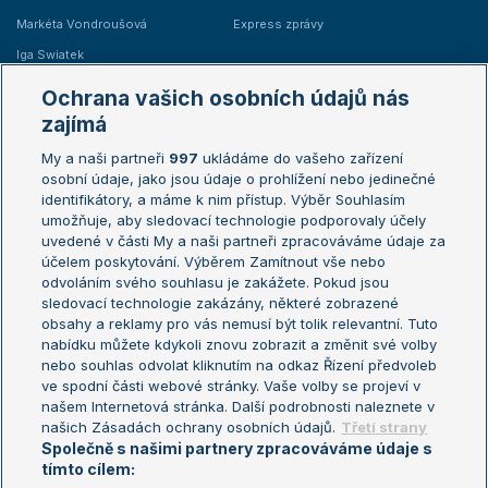
Markéta Vondroušová
Express zprávy
Iga Swiatek
Marie Bouzková
Ochrana vašich osobních údajů nás
Žebříčky
Kalendář turnajů
zajímá
My a naši partneři
997
ukládáme do vašeho zařízení
Žebříček ATP (muži)
Australian Open
osobní údaje, jako jsou údaje o prohlížení nebo jedinečné
Žebříček WTA (ženy)
French Open
identifikátory, a máme k nim přístup. Výběr Souhlasím
umožňuje, aby sledovací technologie podporovaly účely
Sázkařský žebříček
Wimbledon
uvedené v části My a naši partneři zpracováváme údaje za
US Open
účelem poskytování. Výběrem Zamítnout vše nebo
odvoláním svého souhlasu je zakážete. Pokud jsou
Turnaj mistrů
sledovací technologie zakázány, některé zobrazené
Turnaj mistryň
obsahy a reklamy pro vás nemusí být tolik relevantní. Tuto
Aktualní trendy
nabídku můžete kdykoli znovu zobrazit a změnit své volby
nebo souhlas odvolat kliknutím na odkaz Řízení předvoleb
ve spodní části webové stránky. Vaše volby se projeví v
Fotbalové přestupy
našem Internetová stránka. Další podrobnosti naleznete v
Livesport Daily
našich Zásadách ochrany osobních údajů.
Třetí strany
Společně s našimi partnery zpracováváme údaje s
LS Prague Open
tímto cílem: