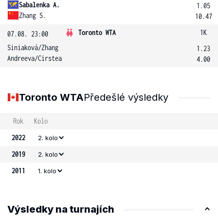
Sabalenka A.
1.05
Zhang S.
10.47
Toronto WTA
1K
07.08. 23:00
Siniaková
/
Zhang
1.23
Andreeva
/
Cirstea
4.00
Toronto WTA
Předešlé výsledky
Rok
Kolo
2022
2. kolo
2019
2. kolo
2011
1. kolo
Výsledky na turnajích