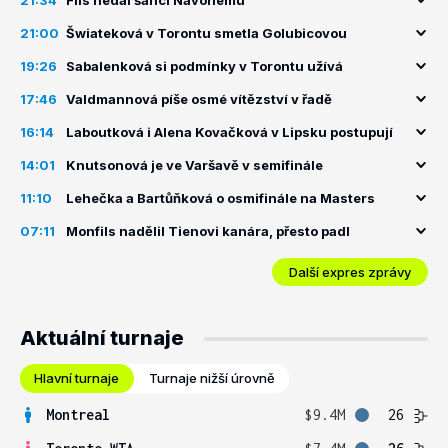
21:34
Fils nedal šanci Navonemu
21:00
Šwiateková v Torontu smetla Golubicovou
19:26
Sabalenková si podmínky v Torontu užívá
17:46
Valdmannová píše osmé vítězství v řadě
16:14
Laboutková i Alena Kovačková v Lipsku postupují
14:01
Knutsonová je ve Varšavě v semifinále
11:10
Lehečka a Bartůňková o osmifinále na Masters
07:11
Monfils nadělil Tienovi kanára, přesto padl
Další expres zprávy
Aktuální turnaje
Hlavní turnaje
Turnaje nižší úrovně
Montreal
$9.4M
26