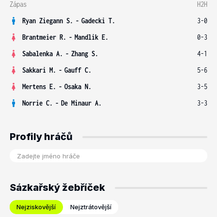
Zápas
H2H
Ryan Ziegann S.
-
Gadecki T.
3-0
Brantmeier R.
-
Mandlik E.
0-3
Sabalenka A.
-
Zhang S.
4-1
Sakkari M.
-
Gauff C.
5-6
Mertens E.
-
Osaka N.
3-5
Norrie C.
-
De Minaur A.
3-3
Profily hráčů
Sázkařský žebříček
Nejziskovější
Nejztrátovější