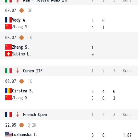
09.07.
OF
Vedy A.
6
6
Zhang S.
4
1
08.07.
1K
Zhang S.
1
Sabino L.
0
Cuneo ITF
1
2
3
Kurs
02.07.
1K
Cirstea S.
6
4
6
Zhang S.
3
6
3
French Open
1
2
3
Kurs
22.05.
Q-2K
Luzhanska T.
6
6
1.87