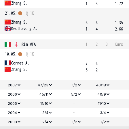
Zhang S.
1
3
1.72
21.05.
Q-1K
Zhang S.
6
6
1.35
Keothavong A.
1
4
2.66
Řím WTA
1
2
3
Kurs
10.05.
Q-1K
Cornet A.
7
6
Zhang S.
5
2
2007
47/23
1/2
40/18
2006
45/11
5/2
40/9
-
2005
11/10
11/10
-
2004
3/4
3/4
2003
2/4
1/2
1/2