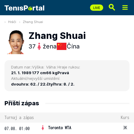
Hráči
Zhang Shuai
Zhang Shuai
37
žena
Čína
Datum nar.:
Výška:
Váha:
Hraje rukou:
21. 1. 1989
177 cm
66 kg
Pravá
Aktuální/nejvyšší umístění:
dvouhra: 62. / 22.
čtyřhra: 8. / 2.
Příští zápas
Turnaj a zápas
Kurs
Toronto WTA
3K
07.08. 01:00