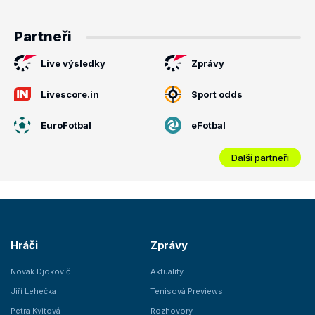
Partneři
Live výsledky
Zprávy
Livescore.in
Sport odds
EuroFotbal
eFotbal
Další partneři
Hráči
Zprávy
Novak Djokovič
Aktuality
Jiří Lehečka
Tenisová Previews
Petra Kvitová
Rozhovory