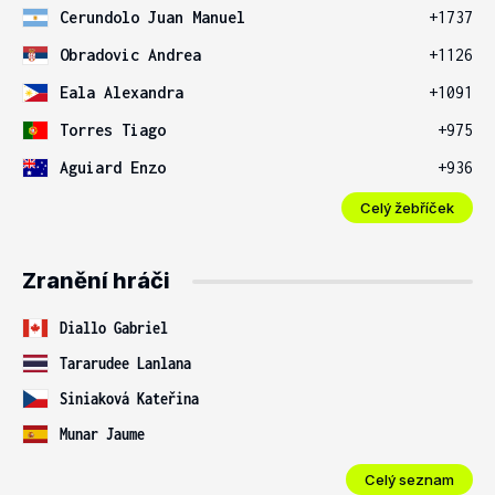
Cerundolo Juan Manuel
+1737
Obradovic Andrea
+1126
Eala Alexandra
+1091
Torres Tiago
+975
Aguiard Enzo
+936
Celý žebříček
Zranění hráči
Diallo Gabriel
Tararudee Lanlana
Siniaková Kateřina
Munar Jaume
Celý seznam