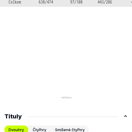
Celkem
638/474
97/108
443/286
Tituly
Dvouhry
Čtyřhry
Smíšené čtyřhry