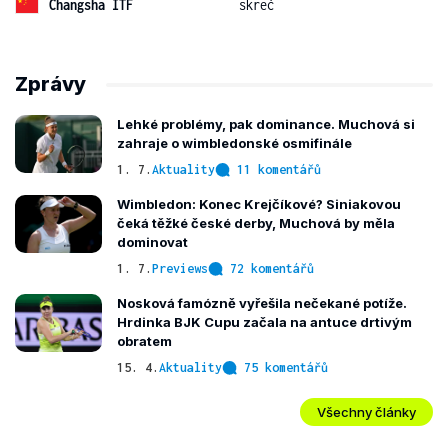
Changsha ITF
skreč
Zprávy
Lehké problémy, pak dominance. Muchová si
zahraje o wimbledonské osmifinále
1. 7.
Aktuality
11 komentářů
Wimbledon: Konec Krejčíkové? Siniakovou
čeká těžké české derby, Muchová by měla
dominovat
1. 7.
Previews
72 komentářů
Nosková famózně vyřešila nečekané potíže.
Hrdinka BJK Cupu začala na antuce drtivým
obratem
15. 4.
Aktuality
75 komentářů
Všechny články