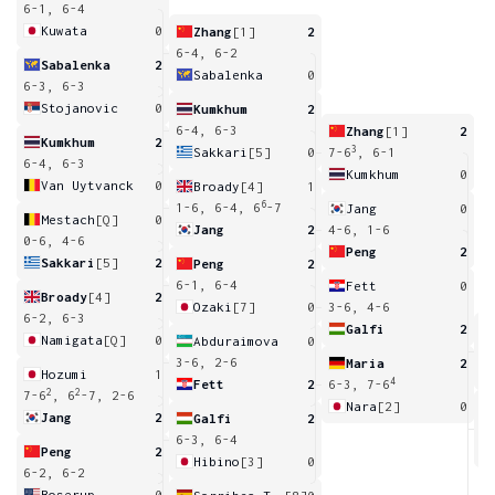
6-1, 6-4
Kuwata
0
Zhang
[1]
2
6-4, 6-2
Sabalenka
2
Sabalenka
0
6-3, 6-3
Stojanovic
0
Kumkhum
2
6-4, 6-3
Zhang
[1]
2
Kumkhum
2
3
Sakkari
[5]
0
7-6
, 6-1
6-4, 6-3
Kumkhum
0
Van Uytvanck
0
Broady
[4]
1
6
1-6, 6-4, 6
-7
Jang
0
Mestach
[Q]
0
Jang
2
4-6, 1-6
0-6, 4-6
Peng
2
Sakkari
[5]
2
Peng
2
6-1, 6-4
Fett
0
Broady
[4]
2
Ozaki
[7]
0
3-6, 4-6
6-2, 6-3
Galfi
2
Namigata
[Q]
0
Abduraimova
0
3
3-6, 2-6
Maria
2
Hozumi
1
4
Fett
2
6-3, 7-6
2
2
7-6
, 6
-7, 2-6
Nara
[2]
0
Jang
2
Galfi
2
6
6-3, 6-4
Peng
2
Hibino
[3]
0
6-2, 6-2
Boserup
0