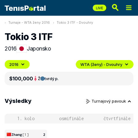
Turnaje - WTA ženy 2016
Tokio 3 ITF - Dvouhry
Tokio 3 ITF
2016
Japonsko
2016
WTA (ženy) - Dvouhry
$100,000
Ž
tvrdý p.
Výsledky
Turnajový pavouk
1. kolo
osmifinále
čtvrtfinále
Zhang
[1]
2