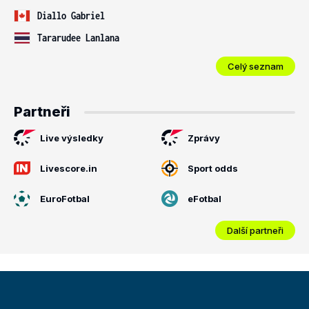
Diallo Gabriel
Tararudee Lanlana
Celý seznam
Partneři
Live výsledky
Zprávy
Livescore.in
Sport odds
EuroFotbal
eFotbal
Další partneři