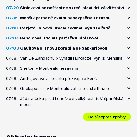
07:20
Siniaková po nešťastné skreči slaví drtivé vítězství
07:16
Menšík parádně zvládl nebezpečnou hrozbu
07:10
Rozjetá Ealaová urvala sedmou výhru v řadě
07:04
Bencicová udolala parťačku Siniakové
07:00
Gauffová si znovu poradila se Sakkariovou
07.08.
Van De Zandschulp vyřadil Hurkacze, vyhlíží Menšíka
07.08.
Shelton v Montrealu nezaváhal
07.08.
Andrejevová v Torontu překvapivě končí
07.08.
Griekspoor si v Montrealu zahraje o čtvrtfinále
07.08.
Jódara čeká proti Lehečkovi velký test, tuší španělská
média
Další expres zprávy