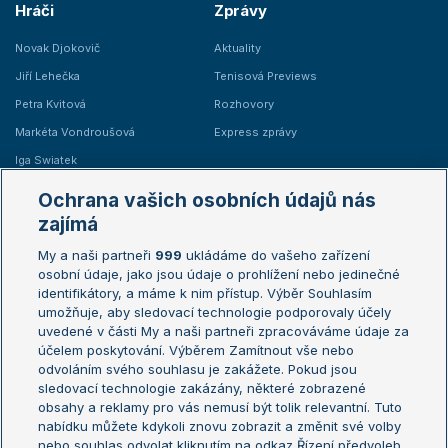
Hráči
Zprávy
Novak Djokovič
Aktuality
Jiří Lehečka
Tenisová Previews
Petra Kvitová
Rozhovory
Markéta Vondroušová
Express zprávy
Iga Swiatek
Marie Bouzková
Ochrana vašich osobních údajů nás
Žebříčky
Kalendář turnajů
zajímá
My a naši partneři
999
ukládáme do vašeho zařízení
Žebříček ATP (muži)
Australian Open
osobní údaje, jako jsou údaje o prohlížení nebo jedinečné
Žebříček WTA (ženy)
French Open
identifikátory, a máme k nim přístup. Výběr Souhlasím
umožňuje, aby sledovací technologie podporovaly účely
Sázkařský žebříček
Wimbledon
uvedené v části My a naši partneři zpracováváme údaje za
US Open
účelem poskytování. Výběrem Zamítnout vše nebo
odvoláním svého souhlasu je zakážete. Pokud jsou
Turnaj mistrů
sledovací technologie zakázány, některé zobrazené
Turnaj mistryň
obsahy a reklamy pro vás nemusí být tolik relevantní. Tuto
Aktualní trendy
nabídku můžete kdykoli znovu zobrazit a změnit své volby
nebo souhlas odvolat kliknutím na odkaz Řízení předvoleb