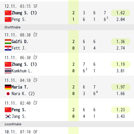
12.11.
03:15
SF
Zhang S. (1)
2
3
6
7
1.62
3
Peng S.
1
6
1
6
2.04
čtvrtfinále
11.11.
08:30
ČF
Galfi D.
2
6
6
1.36
Fett J.
0
3
4
2.74
11.11.
06:30
ČF
Zhang S. (1)
2
7
6
1.19
3
Kumkhum L.
0
6
1
3.81
11.11.
04:10
ČF
Maria T.
2
6
7
1.97
4
Nara K. (2)
0
3
6
1.66
11.11.
02:40
ČF
Peng S.
2
6
6
1.23
Jang S.
0
4
1
3.43
osmifinále
10.11.
07:10
OF