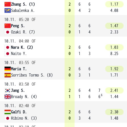
Zhang S. (1)
2
6
6
1.17
Sabalenka A.
0
4
2
4.08
10.11.
05:20
OF
Peng S.
2
6
6
1.47
Ozaki R. (7)
0
1
4
2.33
10.11.
04:00
OF
Nara K. (2)
2
6
6
1.03
Naito Y.
0
1
3
8.25
10.11.
03:55
OF
Maria T.
2
6
6
1.92
Sorribes Tormo S. (8)
0
3
1
1.71
10.11.
03:50
OF
Jang S.
2
6
4
7
2.41
6
Broady N. (4)
1
1
6
6
1.44
10.11.
02:40
OF
Galfi D.
2
6
6
2.30
Hibino N. (3)
0
3
4
1.48