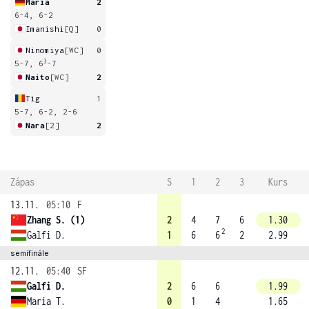
Maria
2
6-4, 6-2
Imanishi
[Q]
0
Ninomiya
[WC]
0
3
5-7, 6
-7
Naito
[WC]
2
Tig
1
5-7, 6-2, 2-6
Nara
[2]
2
Zápas
S
1
2
3
Kurs
13.11.
05:10
F
Zhang S. (1)
2
4
7
6
1.30
2
Galfi D.
1
6
6
2
2.99
semifinále
12.11.
05:40
SF
Galfi D.
2
6
6
1.99
Maria T.
0
1
4
1.65