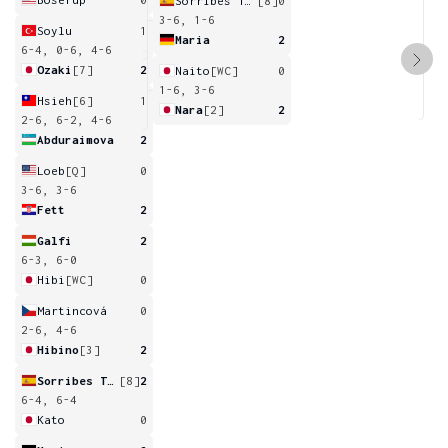
Sorribes Tormo
[8]
0
3-6, 1-6
Soylu
1
Maria
2
6-4, 0-6, 4-6
Ozaki
[7]
2
Naito
[WC]
0
1-6, 3-6
Hsieh
[6]
1
Nara
[2]
2
2-6, 6-2, 4-6
Abduraimova
2
Loeb
[Q]
0
3-6, 3-6
Fett
2
Galfi
2
6-3, 6-0
Hibi
[WC]
0
Martincová
0
2-6, 4-6
Hibino
[3]
2
Sorribes Tormo
[8]
2
6-4, 6-4
Kato
0