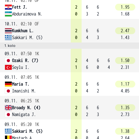
10.11.
02:10
OF
Fett J.
2
6
6
1.95
Abduraimova N.
0
3
2
1.68
10.11.
02:10
OF
Kumkhum L.
2
6
6
2.47
Sakkari M. (5)
0
4
3
1.43
1. kolo
09.11.
07:50
1K
Ozaki R. (7)
2
4
6
6
1.50
Soylu I.
1
6
0
4
2.31
09.11.
07:05
1K
Maria T.
2
6
6
1.17
Imanishi M.
0
4
2
4.05
09.11.
06:25
1K
Broady N. (4)
2
6
6
1.35
Namigata J.
0
2
3
2.73
09.11.
05:20
1K
Sakkari M. (5)
2
6
6
1.38
Mestach A.
0
0
4
2.64