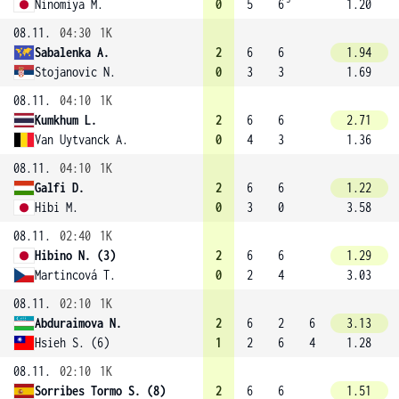
Ninomiya M.
0
5
6
1.20
08.11.
04:30
1K
Sabalenka A.
2
6
6
1.94
Stojanovic N.
0
3
3
1.69
08.11.
04:10
1K
Kumkhum L.
2
6
6
2.71
Van Uytvanck A.
0
4
3
1.36
08.11.
04:10
1K
Galfi D.
2
6
6
1.22
Hibi M.
0
3
0
3.58
08.11.
02:40
1K
Hibino N. (3)
2
6
6
1.29
Martincová T.
0
2
4
3.03
08.11.
02:10
1K
Abduraimova N.
2
6
2
6
3.13
Hsieh S. (6)
1
2
6
4
1.28
08.11.
02:10
1K
Sorribes Tormo S. (8)
2
6
6
1.51