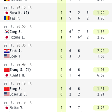
09.11.
04:15
1K
Nara K. (2)
2
7
2
6
1.29
Tig P.
1
5
6
2
3.05
09.11.
03:55
1K
2
Jang S.
2
6
7
6
1.60
2
Hozumi E.
1
7
6
2
2.06
09.11.
03:35
1K
Fett J.
2
6
6
2.22
Loeb J.
0
3
3
1.53
09.11.
02:40
1K
Zhang S. (1)
2
6
6
1.07
Kuwata H.
0
1
4
6.59
09.11.
02:10
1K
Peng S.
2
6
6
1.31
Boserup J.
0
2
2
2.91
09.11.
02:10
1K
Naito Y.
2
7
7
3.70
3