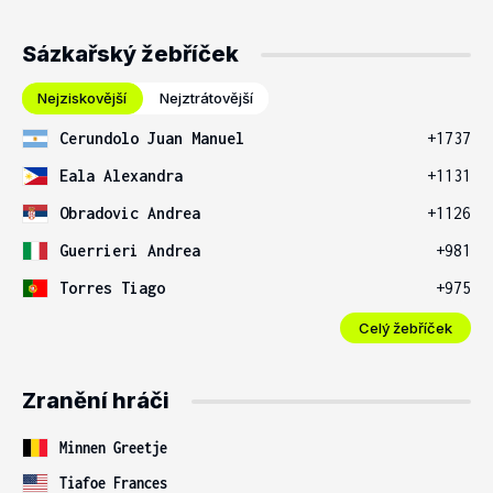
Sázkařský žebříček
Nejziskovější
Nejztrátovější
Cerundolo Juan Manuel
+1737
Eala Alexandra
+1131
Obradovic Andrea
+1126
Guerrieri Andrea
+981
Torres Tiago
+975
Celý žebříček
Zranění hráči
Minnen Greetje
Tiafoe Frances