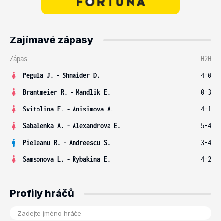
Zajímavé zápasy
Zápas
H2H
Pegula J.
-
Shnaider D.
4-0
Brantmeier R.
-
Mandlik E.
0-3
Svitolina E.
-
Anisimova A.
4-1
Sabalenka A.
-
Alexandrova E.
5-4
Pieleanu R.
-
Andreescu S.
3-4
Samsonova L.
-
Rybakina E.
4-2
Profily hráčů