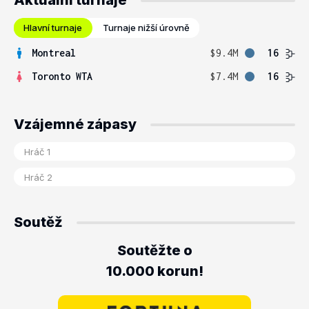
Aktuální turnaje
Hlavní turnaje
Turnaje nižší úrovně
Montreal
$9.4M
16
Toronto WTA
$7.4M
16
Vzájemné zápasy
Soutěž
Soutěžte o
10.000 korun!