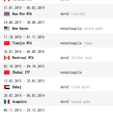
31.01.2019 - 06.02.2019
Hua Hin WTA
skreč -
závratě
24.08.2017 - 30.08.2017
New Haven
nenastoupila -
pravá paže
11.10.2016 - 01.11.2016
Tianjin WTA
nenastoupila -
záda
26.07.2016 - 06.08.2016
Montreal WTA
skreč -
břišní sval
02.10.2015 - 04.10.2015
Zhuhai ITF
nenastoupila
13.02.2015 - 25.03.2015
Dubaj
skreč -
levá kyčel
28.02.2014 - 06.03.2014
Acapulco
skreč -
pravá paže
06.11.2013 - 29.12.2013