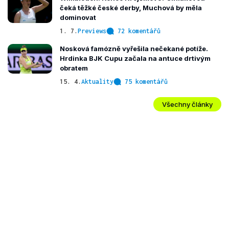
čeká těžké české derby, Muchová by měla
dominovat
1. 7.
Previews
72 komentářů
Nosková famózně vyřešila nečekané potíže.
Hrdinka BJK Cupu začala na antuce drtivým
obratem
15. 4.
Aktuality
75 komentářů
Všechny články