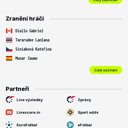
Zranění hráči
Diallo Gabriel
Tararudee Lanlana
Siniaková Kateřina
Munar Jaume
Celý seznam
Partneři
Live výsledky
Zprávy
Livescore.in
Sport odds
EuroFotbal
eFotbal