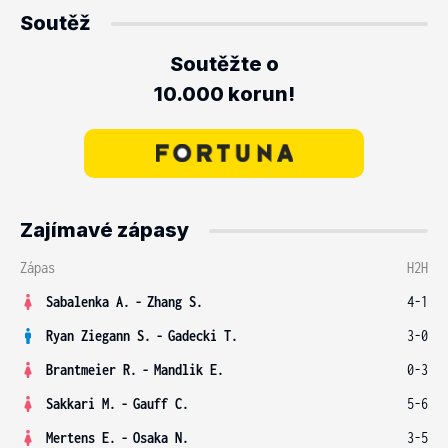
Soutěž
Soutěžte o
10.000 korun!
Zajímavé zápasy
Zápas
H2H
Sabalenka A.
-
Zhang S.
4-1
Ryan Ziegann S.
-
Gadecki T.
3-0
Brantmeier R.
-
Mandlik E.
0-3
Sakkari M.
-
Gauff C.
5-6
Mertens E.
-
Osaka N.
3-5