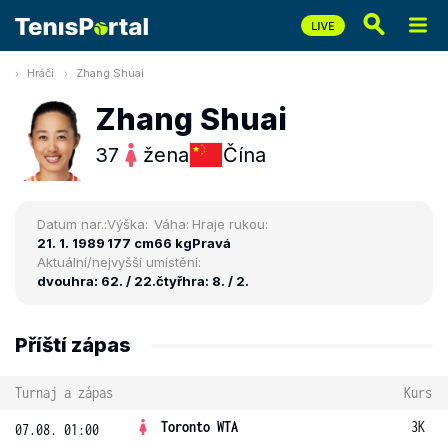
Hráči
Zhang Shuai
Zhang Shuai
37
žena
Čína
Datum nar.:
Výška:
Váha:
Hraje rukou:
21. 1. 1989
177 cm
66 kg
Pravá
Aktuální/nejvyšší umístění:
dvouhra: 62. / 22.
čtyřhra: 8. / 2.
Příští zápas
Turnaj a zápas
Kurs
Toronto WTA
3K
07.08. 01:00