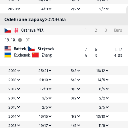
2020
4/11
2/2
2/7
Odehrané zápasy
2020
Hala
Ostrava WTA
1
2
3
Kurs
19.10.
OF
Mattek
/
Strýcová
7
6
1.17
Kichenok
/
Zhang
5
3
4.83
2019
25/21
5/3
16/12
2018
21/10
6/3
14/5
2017
12/11
1/3
6/5
2016
3/5
0/2
2/2
-
2015
2/5
2/5
2014
16/15
1/3
13/10
2013
19/17
4/5
11/9