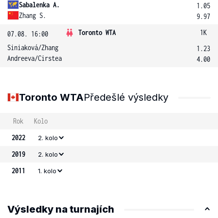
Sabalenka A.
1.05
Zhang S.
9.97
Toronto WTA
1K
07.08. 16:00
Siniaková
/
Zhang
1.23
Andreeva
/
Cirstea
4.00
Toronto WTA
Předešlé výsledky
Rok
Kolo
2022
2. kolo
2019
2. kolo
2011
1. kolo
Výsledky na turnajích