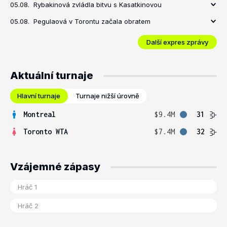
05.08.
Rybakinová zvládla bitvu s Kasatkinovou
05.08.
Pegulaová v Torontu začala obratem
Další expres zprávy
Aktuální turnaje
Hlavní turnaje
Turnaje nižší úrovně
Montreal
$9.4M
31
Toronto WTA
$7.4M
32
Vzájemné zápasy