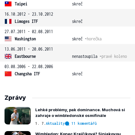
Taipei
skreč
16.10.2012 - 23.10.2012
Limoges ITF
skreč
27.07.2011 - 02.08.2011
Washington
skreč -
horečka
13.06.2011 - 20.06.2011
Eastbourne
nenastoupila -
pravé koleno
03.08.2006 - 22.08.2006
Changsha ITF
skreč
Zprávy
Lehké problémy, pak dominance. Muchová si
zahraje o wimbledonské osmifinále
1. 7.
Aktuality
11 komentářů
Wimbledon: Konec Krejčíkové? Siniakovou