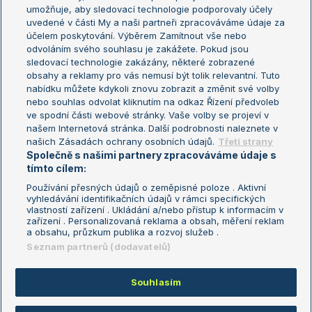
umožňuje, aby sledovací technologie podporovaly účely
Sázkařský žebříček
Wimbledon
uvedené v části My a naši partneři zpracováváme údaje za
US Open
účelem poskytování. Výběrem Zamítnout vše nebo
odvoláním svého souhlasu je zakážete. Pokud jsou
Turnaj mistrů
sledovací technologie zakázány, některé zobrazené
Turnaj mistryň
obsahy a reklamy pro vás nemusí být tolik relevantní. Tuto
Aktualní trendy
nabídku můžete kdykoli znovu zobrazit a změnit své volby
nebo souhlas odvolat kliknutím na odkaz Řízení předvoleb
ve spodní části webové stránky. Vaše volby se projeví v
Fotbalové přestupy
našem Internetová stránka. Další podrobnosti naleznete v
Livesport Daily
našich Zásadách ochrany osobních údajů.
Třetí strany
Společně s našimi partnery zpracováváme údaje s
LS Prague Open
tímto cílem:
Používání přesných údajů o zeměpisné poloze . Aktivní
vyhledávání identifikačních údajů v rámci specifických
vlastností zařízení . Ukládání a/nebo přístup k informacím v
Podmínky užití
Nastavení soukromí
zařízení . Personalizovaná reklama a obsah, měření reklam
GDPR a žurnalistika
Reklama
a obsahu, průzkum publika a rozvoj služeb .
Informace o zpracování osobních
Kontakt
Seznam partnerů (dodavatelů)
údajů
Tiráž
Souhlasím
Copyright © 2008-2026 TenisPortal.cz. Využíváme zpravodajství ČTK.