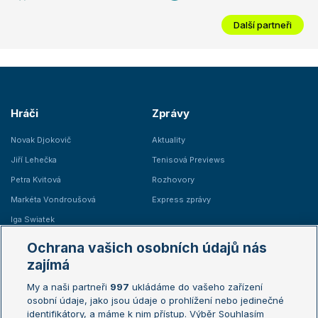
Další partneři
Hráči
Zprávy
Novak Djokovič
Aktuality
Jiří Lehečka
Tenisová Previews
Petra Kvitová
Rozhovory
Markéta Vondroušová
Express zprávy
Iga Swiatek
Marie Bouzková
Ochrana vašich osobních údajů nás
Žebříčky
Kalendář turnajů
zajímá
My a naši partneři
997
ukládáme do vašeho zařízení
Žebříček ATP (muži)
Australian Open
osobní údaje, jako jsou údaje o prohlížení nebo jedinečné
Žebříček WTA (ženy)
French Open
identifikátory, a máme k nim přístup. Výběr Souhlasím