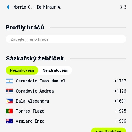
Norrie C.
-
De Minaur A.
3-3
Profily hráčů
Sázkařský žebříček
Nejziskovější
Nejztrátovější
Cerundolo Juan Manuel
+1737
Obradovic Andrea
+1126
Eala Alexandra
+1091
Torres Tiago
+975
Aguiard Enzo
+936
Celý žebříček