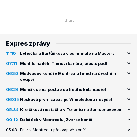
Expres zprávy
11:10
Lehečka a Bartůňková o osmifinále na Masters
07:11
Monfils nadělil Tienovi kanára, přesto padl
06:53
Medveděv končí v Montrealu hned na úvodním
soupeři
06:26
Menšík se na postup do třetího kola nadřel
06:05
Noskové první zápas po Wimbledonu nevyšel
05:39
Krejčíková nestačila v Torontu na Samsonovovou
00:12
Další šok v Montrealu, Zverev končí
05.08.
Fritz v Montrealu překvapivě končí