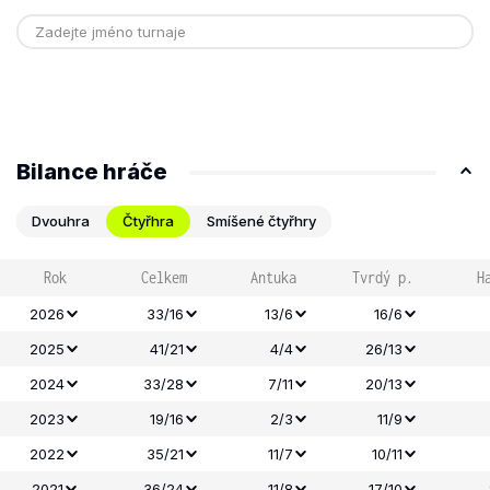
Bilance hráče
Dvouhra
Čtyřhra
Smíšené čtyřhry
Rok
Celkem
Antuka
Tvrdý p.
H
2026
33/16
13/6
16/6
2025
41/21
4/4
26/13
2024
33/28
7/11
20/13
2023
19/16
2/3
11/9
2022
35/21
11/7
10/11
2021
36/24
11/8
17/10