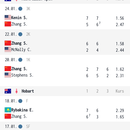
24.01.
3K
Kenin S.
7
7
1.56
7
Zhang S.
5
6
2.47
22.01.
2K
Zhang S.
6
6
1.58
McNally C.
2
4
2.44
20.01.
1K
Zhang S.
2
7
6
1.62
Stephens S.
6
5
2
2.31
Hobart
1
2
3
Kurs
18.01.
F
Rybakina E.
7
6
2.29
7
Zhang S.
6
3
1.65
17.01.
SF