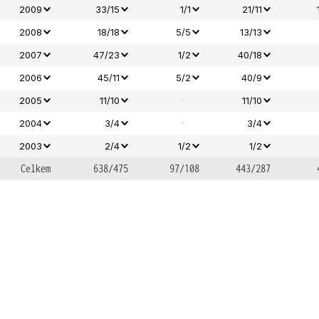
2009
33/15
1/1
21/11
2008
18/18
5/5
13/13
2007
47/23
1/2
40/18
2006
45/11
5/2
40/9
-
2005
11/10
11/10
-
2004
3/4
3/4
2003
2/4
1/2
1/2
Celkem
638/475
97/108
443/287