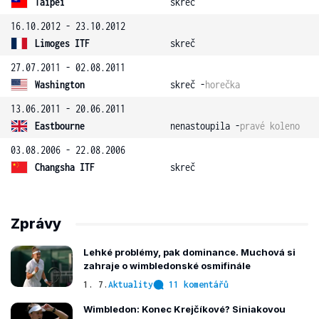
Taipei
skreč
16.10.2012 - 23.10.2012
Limoges ITF
skreč
27.07.2011 - 02.08.2011
Washington
skreč -
horečka
13.06.2011 - 20.06.2011
Eastbourne
nenastoupila -
pravé koleno
03.08.2006 - 22.08.2006
Changsha ITF
skreč
Zprávy
Lehké problémy, pak dominance. Muchová si
zahraje o wimbledonské osmifinále
1. 7.
Aktuality
11 komentářů
Wimbledon: Konec Krejčíkové? Siniakovou