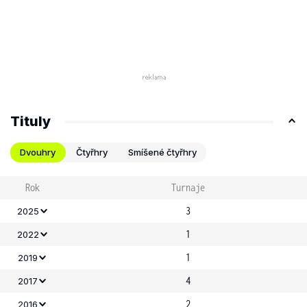
Tituly
Dvouhry
Čtyřhry
Smíšené čtyřhry
Rok
Turnaje
3
2025
1
2022
1
2019
4
2017
2
2016