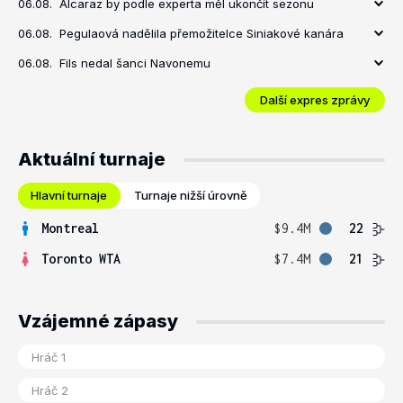
06.08.
Alcaraz by podle experta měl ukončit sezonu
06.08.
Pegulaová nadělila přemožitelce Siniakové kanára
06.08.
Fils nedal šanci Navonemu
Další expres zprávy
Aktuální turnaje
Hlavní turnaje
Turnaje nižší úrovně
Montreal
$9.4M
22
Toronto WTA
$7.4M
21
Vzájemné zápasy