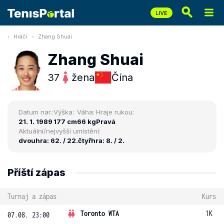
Hráči
Zhang Shuai
Zhang Shuai
37
žena
Čína
Datum nar.:
Výška:
Váha:
Hraje rukou:
21. 1. 1989
177 cm
66 kg
Pravá
Aktuální/nejvyšší umístění:
dvouhra: 62. / 22.
čtyřhra: 8. / 2.
Příští zápas
Turnaj a zápas
Kurs
Toronto WTA
1K
07.08. 23:00