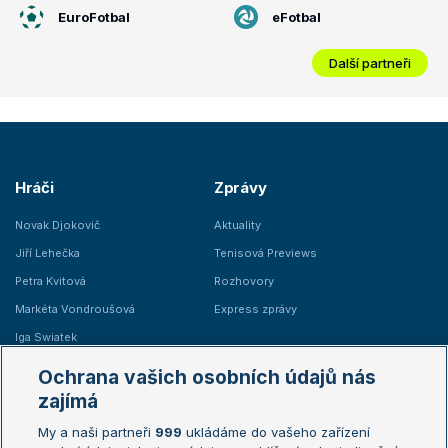
EuroFotbal
eFotbal
Další partneři
Hráči
Zprávy
Novak Djokovič
Aktuality
Jiří Lehečka
Tenisová Previews
Petra Kvitová
Rozhovory
Markéta Vondroušová
Express zprávy
Iga Swiatek
Marie Bouzková
Ochrana vašich osobních údajů nás
Žebříčky
Kalendář turnajů
zajímá
My a naši partneři
999
ukládáme do vašeho zařízení
Žebříček ATP (muži)
Australian Open