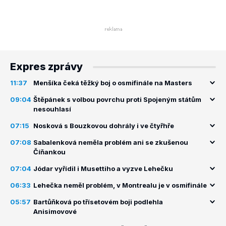
Expres zprávy
11:37
Menšíka čeká těžký boj o osmifinále na Masters
09:04
Štěpánek s volbou povrchu proti Spojeným státům
nesouhlasí
07:15
Nosková s Bouzkovou dohrály i ve čtyřhře
07:08
Sabalenková neměla problém ani se zkušenou
Číňankou
07:04
Jódar vyřídil i Musettiho a vyzve Lehečku
06:33
Lehečka neměl problém, v Montrealu je v osmifinále
05:57
Bartůňková po třísetovém boji podlehla
Anisimovové