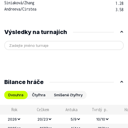
Siniaková
/
Zhang
1.28
Andreeva
/
Cirstea
3.58
Výsledky na turnajích
Bilance hráče
Dvouhra
Čtyřhra
Smíšené čtyřhry
Rok
Celkem
Antuka
Tvrdý p.
H
2026
20/23
5/9
10/10