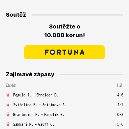
Soutěž
Soutěžte o
10.000 korun!
Zajímavé zápasy
Zápas
H2H
Pegula J.
-
Shnaider D.
4-0
Svitolina E.
-
Anisimova A.
4-1
Brantmeier R.
-
Mandlik E.
0-3
Sakkari M.
-
Gauff C.
5-6