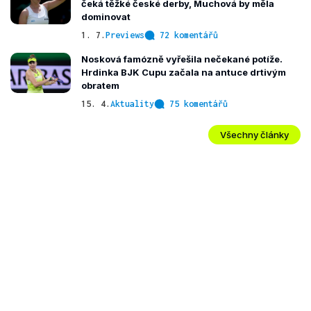
čeká těžké české derby, Muchová by měla
dominovat
1. 7.
Previews
72 komentářů
Nosková famózně vyřešila nečekané potíže.
Hrdinka BJK Cupu začala na antuce drtivým
obratem
15. 4.
Aktuality
75 komentářů
Všechny články