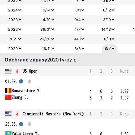
2025
41/17
4/4
31/9
2024
6/14
0/1
6/12
2023
4/19
0/4
3/10
2022
39/31
4/7
14/13
2021
23/28
4/8
8/11
8/7
2020
16/11
6/3
Odehrané zápasy
2020
Tvrdý p.
US Open
1
2
3
Kurs
01.09.
1K
Bonaventure Y.
4
6
6
3.07
Zhang S.
6
3
2
1.37
Cincinnati Masters (New York)
1
2
3
Kurs
23.08.
1K
Putintseva Y.
6
6
1.63