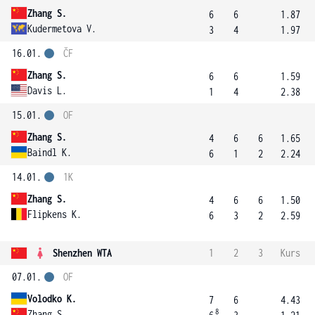
Zhang S.
6
6
1.87
Kudermetova V.
3
4
1.97
16.01.
ČF
Zhang S.
6
6
1.59
Davis L.
1
4
2.38
15.01.
OF
Zhang S.
4
6
6
1.65
Baindl K.
6
1
2
2.24
14.01.
1K
Zhang S.
4
6
6
1.50
Flipkens K.
6
3
2
2.59
Shenzhen WTA
1
2
3
Kurs
07.01.
OF
Volodko K.
7
6
4.43
8
Zhang S.