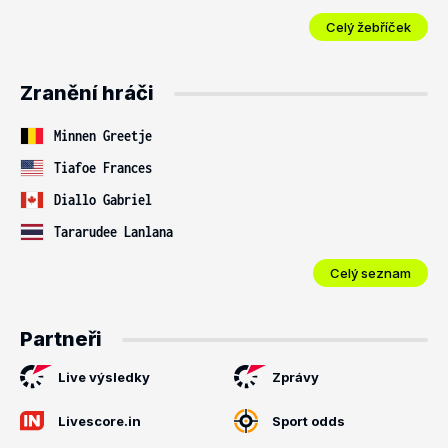
Celý žebříček
Zranění hráči
Minnen Greetje
Tiafoe Frances
Diallo Gabriel
Tararudee Lanlana
Celý seznam
Partneři
Live výsledky
Zprávy
Livescore.in
Sport odds