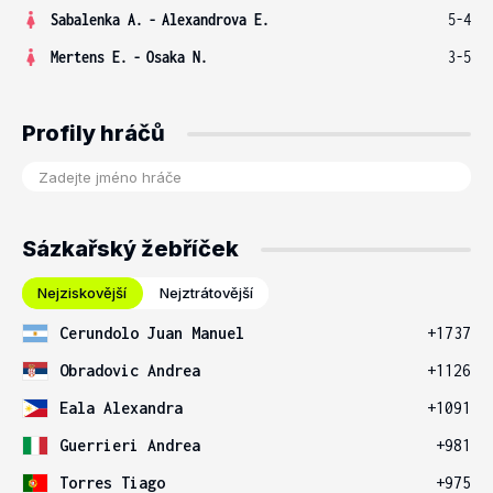
Sabalenka A.
-
Alexandrova E.
5-4
Mertens E.
-
Osaka N.
3-5
Profily hráčů
Sázkařský žebříček
Nejziskovější
Nejztrátovější
Cerundolo Juan Manuel
+1737
Obradovic Andrea
+1126
Eala Alexandra
+1091
Guerrieri Andrea
+981
Torres Tiago
+975