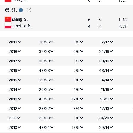
6
3
1.21
05.01.
1K
Zhang S.
6
6
1.63
Linette M.
4
2
2.28
2019
31/26
5/5
17/17
2018
32/28
6/6
24/16
2017
38/23
3/7
33/13
2016
48/23
2/5
43/14
2015
21/26
5/8
14/14
2014
20/25
4/6
11/16
2013
43/20
12/8
26/11
2012
28/22
8/4
17/13
2011
26/30
3/6
20/20
2010
43/24
13/5
29/14