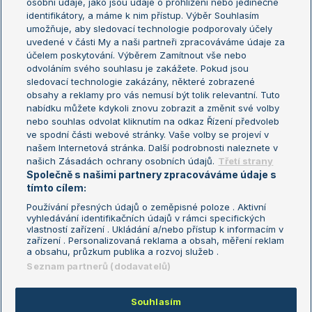
osobní údaje, jako jsou údaje o prohlížení nebo jedinečné
Žebříček WTA (ženy)
French Open
identifikátory, a máme k nim přístup. Výběr Souhlasím
umožňuje, aby sledovací technologie podporovaly účely
Sázkařský žebříček
Wimbledon
uvedené v části My a naši partneři zpracováváme údaje za
US Open
účelem poskytování. Výběrem Zamítnout vše nebo
odvoláním svého souhlasu je zakážete. Pokud jsou
Turnaj mistrů
sledovací technologie zakázány, některé zobrazené
Turnaj mistryň
obsahy a reklamy pro vás nemusí být tolik relevantní. Tuto
Aktualní trendy
nabídku můžete kdykoli znovu zobrazit a změnit své volby
nebo souhlas odvolat kliknutím na odkaz Řízení předvoleb
ve spodní části webové stránky. Vaše volby se projeví v
Fotbalové přestupy
našem Internetová stránka. Další podrobnosti naleznete v
Livesport Daily
našich Zásadách ochrany osobních údajů.
Třetí strany
Společně s našimi partnery zpracováváme údaje s
LS Prague Open
tímto cílem:
Používání přesných údajů o zeměpisné poloze . Aktivní
vyhledávání identifikačních údajů v rámci specifických
vlastností zařízení . Ukládání a/nebo přístup k informacím v
Podmínky užití
Nastavení soukromí
zařízení . Personalizovaná reklama a obsah, měření reklam
GDPR a žurnalistika
Reklama
a obsahu, průzkum publika a rozvoj služeb .
Informace o zpracování osobních
Kontakt
Seznam partnerů (dodavatelů)
údajů
Tiráž
Souhlasím