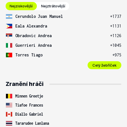
Nejziskovější
Nejztrátovější
Cerundolo Juan Manuel
+1737
Eala Alexandra
+1131
Obradovic Andrea
+1126
Guerrieri Andrea
+1045
Torres Tiago
+975
Celý žebříček
Zranění hráči
Minnen Greetje
Tiafoe Frances
Diallo Gabriel
Tararudee Lanlana