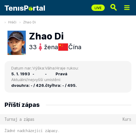
Hráči
Zhao Di
Zhao Di
33
žena
Čína
Datum nar.:
Výška:
Váha:
Hraje rukou:
5. 1. 1993
-
-
Pravá
Aktuální/nejvyšší umístění:
dvouhra: - / 426.
čtyřhra: - / 495.
Příští zápas
Turnaj a zápas
Kurs
Žádné nadcházející zápasy.