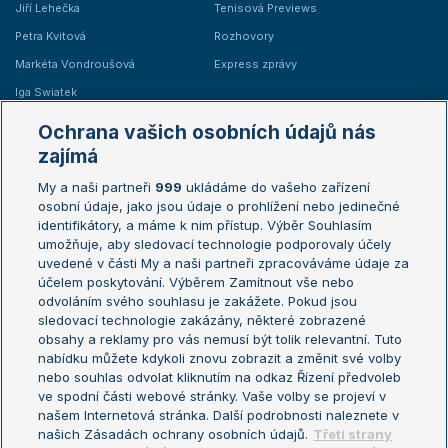
Jiří Lehečka
Tenisová Previews
Petra Kvitová
Rozhovory
Markéta Vondroušová
Express zprávy
Iga Swiatek
Marie Bouzková
Ochrana vašich osobních údajů nás
Žebříčky
Kalendář turnajů
zajímá
My a naši partneři
999
ukládáme do vašeho zařízení
Žebříček ATP (muži)
Australian Open
osobní údaje, jako jsou údaje o prohlížení nebo jedinečné
Žebříček WTA (ženy)
French Open
identifikátory, a máme k nim přístup. Výběr Souhlasím
umožňuje, aby sledovací technologie podporovaly účely
Sázkařský žebříček
Wimbledon
uvedené v části My a naši partneři zpracováváme údaje za
US Open
účelem poskytování. Výběrem Zamítnout vše nebo
odvoláním svého souhlasu je zakážete. Pokud jsou
Turnaj mistrů
sledovací technologie zakázány, některé zobrazené
Turnaj mistryň
obsahy a reklamy pro vás nemusí být tolik relevantní. Tuto
Aktualní trendy
nabídku můžete kdykoli znovu zobrazit a změnit své volby
nebo souhlas odvolat kliknutím na odkaz Řízení předvoleb
ve spodní části webové stránky. Vaše volby se projeví v
Fotbalové přestupy
našem Internetová stránka. Další podrobnosti naleznete v
Livesport Daily
našich Zásadách ochrany osobních údajů.
Třetí strany