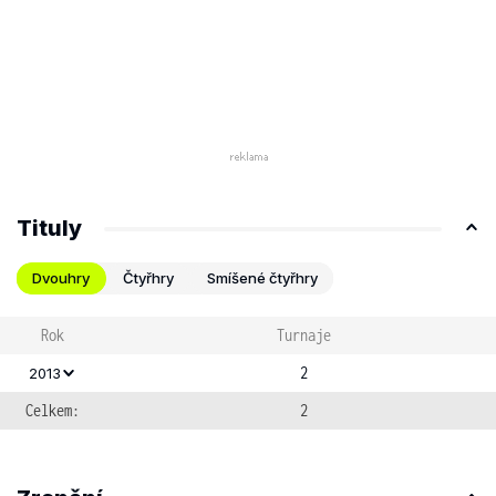
Tituly
Dvouhry
Čtyřhry
Smíšené čtyřhry
Rok
Turnaje
2
2013
Celkem:
2