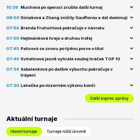
10:36
Muchová po operaci zrušila další turnaj
08:00
Siniaková a Zhang zničily Gauffovou a dál dominují
07:54
Brenda Fruhvirtová pokračuje v návratu
07:50
Hejtmánková hraje o druhou trofej
07:45
Palicová se znovu po týdnu porve o titul
07:40
Svitolinová jasně vyhrála souboj hráček TOP 10
07:34
Sabalenková po dalším výbuchu pokračuje v
trápení
07:30
Lehečka po mizerném výkonu končí
Další expres zprávy
Aktuální turnaje
Hlavní turnaje
Turnaje nižší úrovně