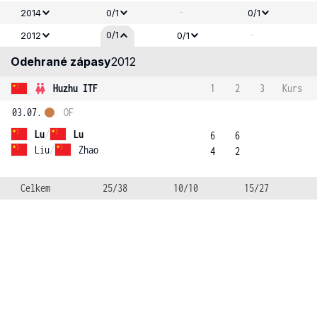
-
2014
0/1
0/1
-
0/1
2012
0/1
Odehrané zápasy
2012
Huzhu ITF
1
2
3
Kurs
03.07.
OF
Lu
/
Lu
6
6
Liu
/
Zhao
4
2
Celkem
25/38
10/10
15/27