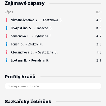
Zajímavé zápasy
Zápas
H2H
Miroshnichenko V.
-
Khatamova S.
4-0
D'Agostino S.
-
Tabacco G.
0-3
Samsonova L.
-
Rybakina E.
4-2
Fomin S.
-
Zhukov M.
2-3
Alexandrova E.
-
Svitolina E.
1-3
Lootsma N.
-
Koenders R.
2-1
Profily hráčů
Sázkařský žebříček