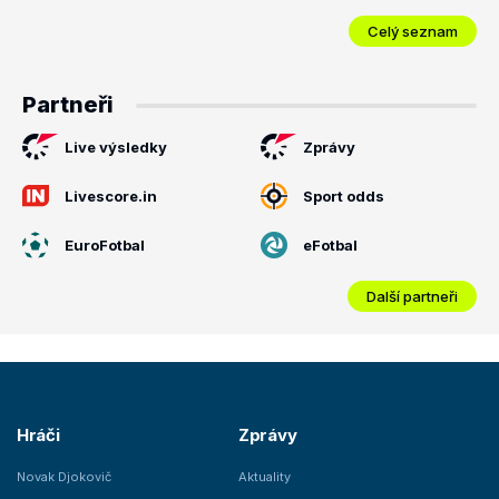
Celý seznam
Partneři
Live výsledky
Zprávy
Livescore.in
Sport odds
EuroFotbal
eFotbal
Další partneři
Hráči
Zprávy
Novak Djokovič
Aktuality