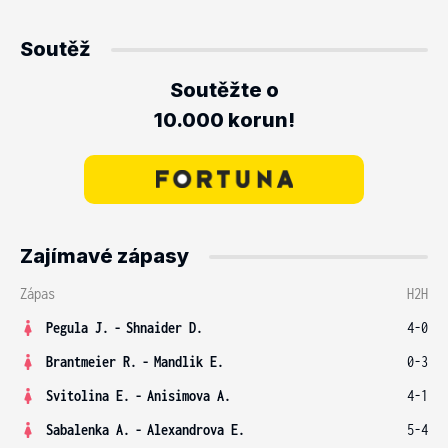
Soutěž
Soutěžte o
10.000 korun!
Zajímavé zápasy
Zápas
H2H
Pegula J.
-
Shnaider D.
4-0
Brantmeier R.
-
Mandlik E.
0-3
Svitolina E.
-
Anisimova A.
4-1
Sabalenka A.
-
Alexandrova E.
5-4