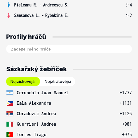
Pieleanu R.
-
Andreescu S.
3-4
Samsonova L.
-
Rybakina E.
4-2
Profily hráčů
Sázkařský žebříček
Nejziskovější
Nejztrátovější
Cerundolo Juan Manuel
+1737
Eala Alexandra
+1131
Obradovic Andrea
+1126
Guerrieri Andrea
+981
Torres Tiago
+975