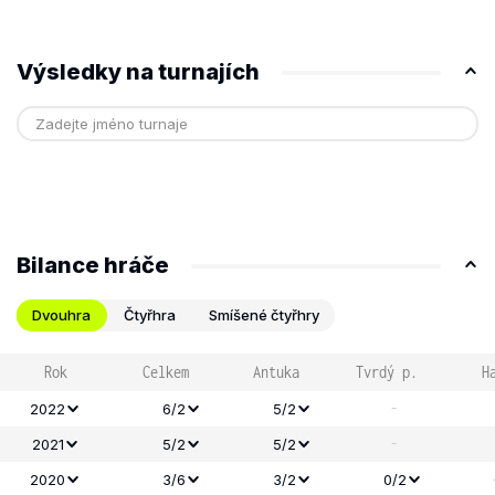
Výsledky na turnajích
Bilance hráče
Dvouhra
Čtyřhra
Smíšené čtyřhry
Rok
Celkem
Antuka
Tvrdý p.
H
-
2022
6/2
5/2
-
2021
5/2
5/2
2020
3/6
3/2
0/2