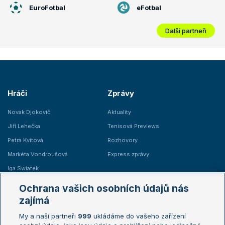
EuroFotbal
eFotbal
Další partneři
Hráči
Zprávy
Novak Djokovič
Aktuality
Jiří Lehečka
Tenisová Previews
Petra Kvitová
Rozhovory
Markéta Vondroušová
Express zprávy
Iga Swiatek
Marie Bouzková
Ochrana vašich osobních údajů nás
Žebříčky
Kalendář turnajů
zajímá
My a naši partneři
999
ukládáme do vašeho zařízení
Žebříček ATP (muži)
Australian Open