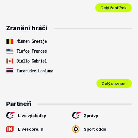
Celý žebříček
Zranění hráči
Minnen Greetje
Tiafoe Frances
Diallo Gabriel
Tararudee Lanlana
Celý seznam
Partneři
Live výsledky
Zprávy
Livescore.in
Sport odds