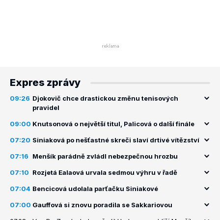
Expres zprávy
09:26
Djokovič chce drastickou změnu tenisových
pravidel
09:00
Knutsonová o největší titul, Palicová o další finále
07:20
Siniaková po nešťastné skreči slaví drtivé vítězství
07:16
Menšík parádně zvládl nebezpečnou hrozbu
07:10
Rozjetá Ealaová urvala sedmou výhru v řadě
07:04
Bencicová udolala parťačku Siniakové
07:00
Gauffová si znovu poradila se Sakkariovou