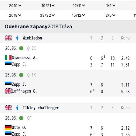
2019
19/21
12/11
1/2
2018
33/32
15/12
2/5
1
Odehrané zápasy
2018
Tráva
Wimbledon
1
2
3
Kurs
26.06.
Q-2K
8
Giannessi A.
6
6
13
2.42
Zopp J.
3
7
11
1.51
25.06.
Q-1K
Zopp J.
7
6
1.11
4
Loffhagen G.
6
0
5.68
Ilkley challenger
1
2
3
Kurs
20.06.
OF
Otte O.
7
6
2.12
3
Zopp J.
6
3
1.65