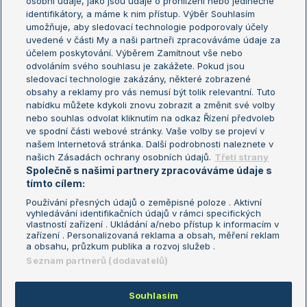
osobní údaje, jako jsou údaje o prohlížení nebo jedinečné
Žebříček WTA (ženy)
French Open
identifikátory, a máme k nim přístup. Výběr Souhlasím
umožňuje, aby sledovací technologie podporovaly účely
Sázkařský žebříček
Wimbledon
uvedené v části My a naši partneři zpracováváme údaje za
US Open
účelem poskytování. Výběrem Zamítnout vše nebo
odvoláním svého souhlasu je zakážete. Pokud jsou
Turnaj mistrů
sledovací technologie zakázány, některé zobrazené
Turnaj mistryň
obsahy a reklamy pro vás nemusí být tolik relevantní. Tuto
Aktualní trendy
nabídku můžete kdykoli znovu zobrazit a změnit své volby
nebo souhlas odvolat kliknutím na odkaz Řízení předvoleb
ve spodní části webové stránky. Vaše volby se projeví v
Fotbalové přestupy
našem Internetová stránka. Další podrobnosti naleznete v
Livesport Daily
našich Zásadách ochrany osobních údajů.
Třetí strany
Společně s našimi partnery zpracováváme údaje s
LS Prague Open
tímto cílem:
Používání přesných údajů o zeměpisné poloze . Aktivní
vyhledávání identifikačních údajů v rámci specifických
vlastností zařízení . Ukládání a/nebo přístup k informacím v
Podmínky užití
Nastavení soukromí
zařízení . Personalizovaná reklama a obsah, měření reklam
GDPR a žurnalistika
Reklama
a obsahu, průzkum publika a rozvoj služeb .
Informace o zpracování osobních
Kontakt
Seznam partnerů (dodavatelů)
údajů
Tiráž
Souhlasím