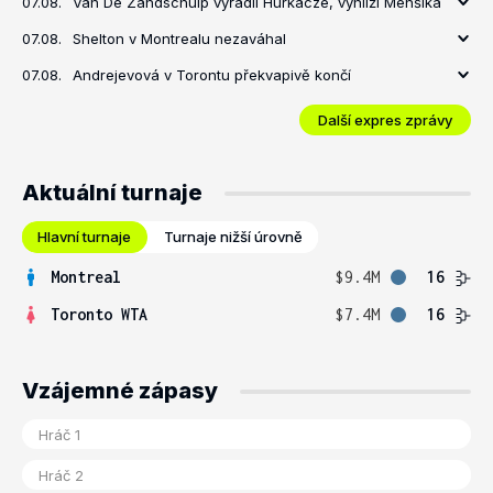
07.08.
Van De Zandschulp vyřadil Hurkacze, vyhlíží Menšíka
07.08.
Shelton v Montrealu nezaváhal
07.08.
Andrejevová v Torontu překvapivě končí
Další expres zprávy
Aktuální turnaje
Hlavní turnaje
Turnaje nižší úrovně
Montreal
$9.4M
16
Toronto WTA
$7.4M
16
Vzájemné zápasy