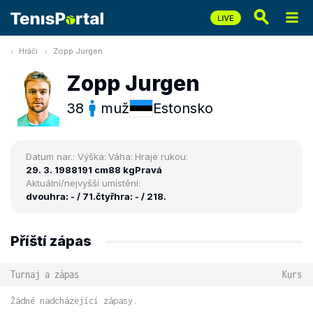
Hráči
Zopp Jurgen
Zopp Jurgen
38
muž
Estonsko
Datum nar.:
Výška:
Váha:
Hraje rukou:
29. 3. 1988
191 cm
88 kg
Pravá
Aktuální/nejvyšší umístění:
dvouhra: - / 71.
čtyřhra: - / 218.
Příští zápas
Turnaj a zápas
Kurs
Žádné nadcházející zápasy.