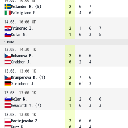
14.08.
10:00
OF
Melander H. (5)
2
6
7
6
Palmigiano F.
0
4
6
14.08.
10:00
OF
Primorac I.
2
1
6
7
Kolar N.
1
6
3
5
1. kolo
13.08.
14:30
1K
Rohanova P.
2
6
6
Grabher J.
0
2
4
13.08.
13:00
1K
Kramperova K. (1)
2
7
6
6
Steinherr J.
0
6
3
13.08.
13:00
1K
Kolar N.
2
2
6
6
Neuwirth Y. (7)
1
6
3
3
13.08.
13:00
1K
Maciejewska Z.
2
6
6
Kurz K.
0
4
4