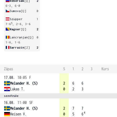
Rebersak
[Q]
2
6-3, 6-0
Sumova
[Q]
0
Szupper
1
5
7-6
, 2-6, 3-6
Wagner
[Q]
2
Lancranjan
[Q]
0
1-6, 1-6
Sarrazin
[2]
2
Zápas
S
1
2
3
Kurs
17.08.
10:05
F
Melander H. (5)
2
6
6
Lukas T.
0
2
3
semifinále
16.08.
11:00
SF
Melander H. (5)
2
7
7
4
Heisen V.
0
5
6