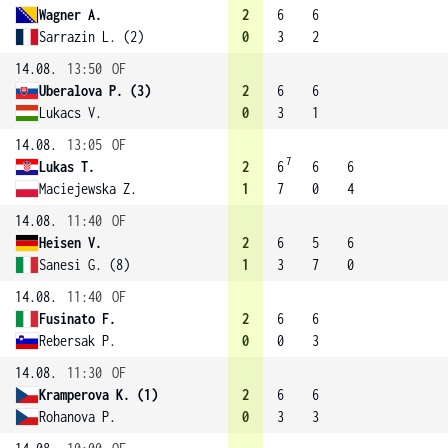
Wagner A.
2
6
6
Sarrazin L. (2)
0
3
2
14.08.
13:50
OF
Uberalova P. (3)
2
6
6
Lukacs V.
0
3
1
14.08.
13:05
OF
7
Lukas T.
2
6
6
6
Maciejewska Z.
1
7
0
4
14.08.
11:40
OF
Heisen V.
2
6
5
6
Sanesi G. (8)
1
3
7
0
14.08.
11:40
OF
Fusinato F.
2
6
6
Rebersak P.
0
0
3
14.08.
11:30
OF
Kramperova K. (1)
2
6
6
Rohanova P.
0
3
3