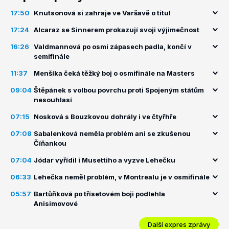
17:50
Knutsonová si zahraje ve Varšavě o titul
17:24
Alcaraz se Sinnerem prokazují svoji výjimečnost
16:26
Valdmannová po osmi zápasech padla, končí v
semifinále
11:37
Menšíka čeká těžký boj o osmifinále na Masters
09:04
Štěpánek s volbou povrchu proti Spojeným státům
nesouhlasí
07:15
Nosková s Bouzkovou dohrály i ve čtyřhře
07:08
Sabalenková neměla problém ani se zkušenou
Číňankou
07:04
Jódar vyřídil i Musettiho a vyzve Lehečku
06:33
Lehečka neměl problém, v Montrealu je v osmifinále
05:57
Bartůňková po třísetovém boji podlehla
Anisimovové
Další expres zprávy