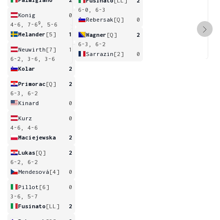
Fusinato
[LL]
2
6-0, 6-3
Konig
0
Rebersak
[Q]
0
9
4-6, 7-6
, 5-6
Melander
[5]
1
Wagner
[Q]
2
6-3, 6-2
Neuwirth
[7]
1
Sarrazin
[2]
0
6-2, 3-6, 3-6
Kolar
2
Primorac
[Q]
2
6-3, 6-2
Kinard
0
Kurz
0
4-6, 4-6
Maciejewska
2
Lukas
[Q]
2
6-2, 6-2
Mendesová
[4]
0
Pillot
[6]
0
3-6, 5-7
Fusinato
[LL]
2