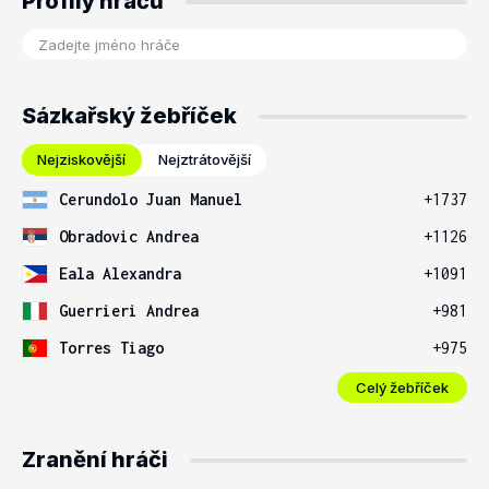
Profily hráčů
Sázkařský žebříček
Nejziskovější
Nejztrátovější
Cerundolo Juan Manuel
+1737
Obradovic Andrea
+1126
Eala Alexandra
+1091
Guerrieri Andrea
+981
Torres Tiago
+975
Celý žebříček
Zranění hráči