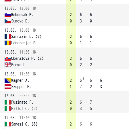
13.08.
13:00
1K
Rebersak P.
2
6
6
Sumova D.
0
3
0
13.08.
13:00
1K
Sarrazin L. (2)
2
6
6
Lancranjan P.
0
1
1
13.08.
11:30
1K
Uberalova P. (3)
2
6
6
Brown L.
0
2
2
13.08.
11:30
1K
5
Wagner A.
2
6
6
6
Szupper M.
1
7
2
3
13.08.
--:--
1K
Fusinato F.
2
6
7
Pillot C. (6)
0
3
5
12.08.
11:40
1K
Sanesi G. (8)
2
6
6