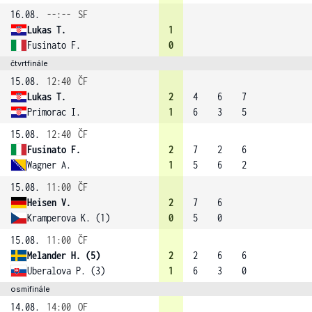
16.08.
--:--
SF
Lukas T.
1
Fusinato F.
0
čtvrtfinále
15.08.
12:40
ČF
Lukas T.
2
4
6
7
Primorac I.
1
6
3
5
15.08.
12:40
ČF
Fusinato F.
2
7
2
6
Wagner A.
1
5
6
2
15.08.
11:00
ČF
Heisen V.
2
7
6
Kramperova K. (1)
0
5
0
15.08.
11:00
ČF
Melander H. (5)
2
2
6
6
Uberalova P. (3)
1
6
3
0
osmifinále
14.08.
14:00
OF