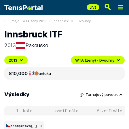
Turnaje - WTA ženy 2013
Innsbruck ITF - Dvouhry
Innsbruck ITF
2013
Rakousko
2013
WTA (ženy) - Dvouhry
$10,000
Ž
antuka
Výsledky
Turnajový pavouk
1. kolo
osmifinále
čtvrtfinále
Kramperova
[1]
2