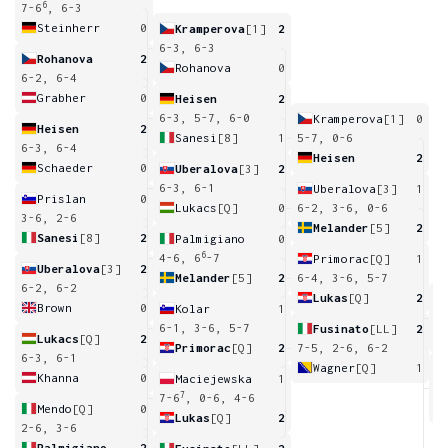
6
7-6
, 6-3
Steinherr
0
Kramperova
[1]
2
6-3, 6-3
Rohanova
2
Rohanova
0
6-2, 6-4
Grabher
0
Heisen
2
6-3, 5-7, 6-0
Kramperova
[1]
0
Heisen
2
Sanesi
[8]
1
5-7, 0-6
6-3, 6-4
Heisen
2
Schaeder
0
Uberalova
[3]
2
6-3, 6-1
Uberalova
[3]
1
Prislan
0
Lukacs
[Q]
0
6-2, 3-6, 0-6
3-6, 2-6
Melander
[5]
2
Sanesi
[8]
2
Palmigiano
0
6
4-6, 6
-7
Primorac
[Q]
1
Uberalova
[3]
2
Melander
[5]
2
6-4, 3-6, 5-7
6-2, 6-2
Lukas
[Q]
2
Brown
0
Kolar
1
5
6-1, 3-6, 5-7
Fusinato
[LL]
2
Lukacs
[Q]
2
Primorac
[Q]
2
7-5, 2-6, 6-2
6-3, 6-1
Wagner
[Q]
1
Khanna
0
Maciejewska
1
7
7-6
, 0-6, 4-6
Mendo
[Q]
0
Lukas
[Q]
2
2-6, 3-6
Palmigiano
2