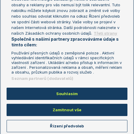
Turnaj mistryň
obsahy a reklamy pro vás nemusí být tolik relevantní. Tuto
Aktualní trendy
nabídku můžete kdykoli znovu zobrazit a změnit své volby
nebo souhlas odvolat kliknutím na odkaz Řízení předvoleb
ve spodní části webové stránky. Vaše volby se projeví v
Fotbalové přestupy
našem Internetová stránka. Další podrobnosti naleznete v
Livesport Daily
našich Zásadách ochrany osobních údajů.
Třetí strany
Společně s našimi partnery zpracováváme údaje s
LS Prague Open
tímto cílem:
Používání přesných údajů o zeměpisné poloze . Aktivní
vyhledávání identifikačních údajů v rámci specifických
vlastností zařízení . Ukládání a/nebo přístup k informacím v
Podmínky užití
Nastavení soukromí
zařízení . Personalizovaná reklama a obsah, měření reklam
GDPR a žurnalistika
Reklama
a obsahu, průzkum publika a rozvoj služeb .
Informace o zpracování osobních
Kontakt
Seznam partnerů (dodavatelů)
údajů
Tiráž
Souhlasím
Copyright © 2008-2026 TenisPortal.cz. Využíváme zpravodajství ČTK.
Zamítnout vše
Řízení předvoleb