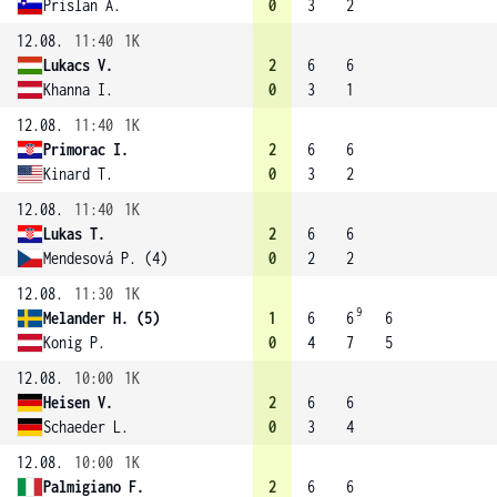
Prislan A.
0
3
2
12.08.
11:40
1K
Lukacs V.
2
6
6
Khanna I.
0
3
1
12.08.
11:40
1K
Primorac I.
2
6
6
Kinard T.
0
3
2
12.08.
11:40
1K
Lukas T.
2
6
6
Mendesová P. (4)
0
2
2
12.08.
11:30
1K
9
Melander H. (5)
1
6
6
6
Konig P.
0
4
7
5
12.08.
10:00
1K
Heisen V.
2
6
6
Schaeder L.
0
3
4
12.08.
10:00
1K
Palmigiano F.
2
6
6