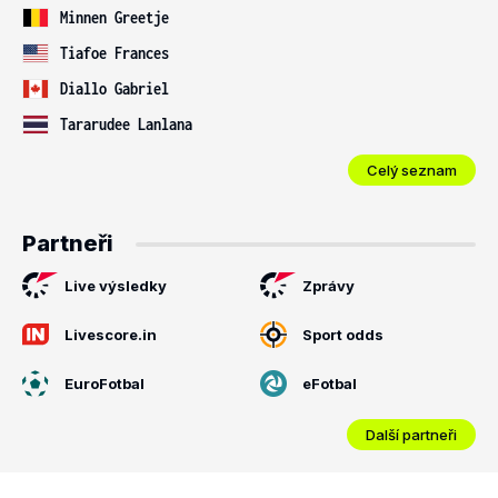
Minnen Greetje
Tiafoe Frances
Diallo Gabriel
Tararudee Lanlana
Celý seznam
Partneři
Live výsledky
Zprávy
Livescore.in
Sport odds
EuroFotbal
eFotbal
Další partneři