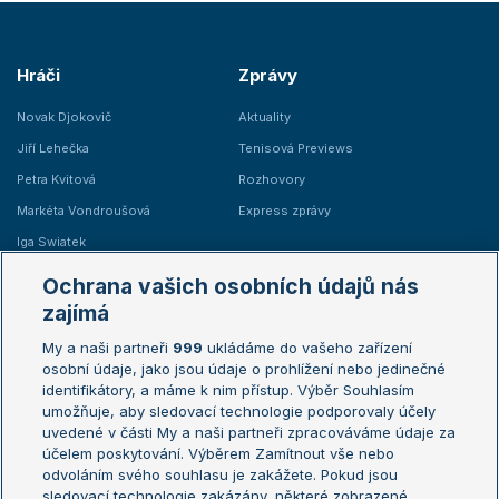
Hráči
Zprávy
Novak Djokovič
Aktuality
Jiří Lehečka
Tenisová Previews
Petra Kvitová
Rozhovory
Markéta Vondroušová
Express zprávy
Iga Swiatek
Marie Bouzková
Ochrana vašich osobních údajů nás
Žebříčky
Kalendář turnajů
zajímá
My a naši partneři
999
ukládáme do vašeho zařízení
Žebříček ATP (muži)
Australian Open
osobní údaje, jako jsou údaje o prohlížení nebo jedinečné
Žebříček WTA (ženy)
French Open
identifikátory, a máme k nim přístup. Výběr Souhlasím
umožňuje, aby sledovací technologie podporovaly účely
Sázkařský žebříček
Wimbledon
uvedené v části My a naši partneři zpracováváme údaje za
US Open
účelem poskytování. Výběrem Zamítnout vše nebo
odvoláním svého souhlasu je zakážete. Pokud jsou
Turnaj mistrů
sledovací technologie zakázány, některé zobrazené