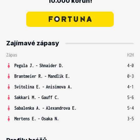
10.000 korun!
Zajímavé zápasy
Zápas
H2H
Pegula J.
-
Shnaider D.
4-0
Brantmeier R.
-
Mandlik E.
0-3
Svitolina E.
-
Anisimova A.
4-1
Sakkari M.
-
Gauff C.
5-6
Sabalenka A.
-
Alexandrova E.
5-4
Mertens E.
-
Osaka N.
3-5