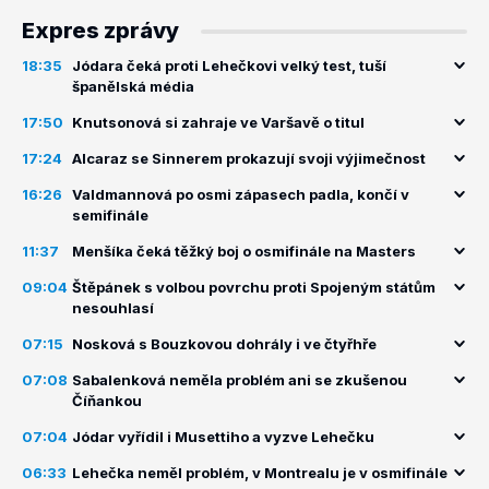
Expres zprávy
18:35
Jódara čeká proti Lehečkovi velký test, tuší
španělská média
17:50
Knutsonová si zahraje ve Varšavě o titul
17:24
Alcaraz se Sinnerem prokazují svoji výjimečnost
16:26
Valdmannová po osmi zápasech padla, končí v
semifinále
11:37
Menšíka čeká těžký boj o osmifinále na Masters
09:04
Štěpánek s volbou povrchu proti Spojeným státům
nesouhlasí
07:15
Nosková s Bouzkovou dohrály i ve čtyřhře
07:08
Sabalenková neměla problém ani se zkušenou
Číňankou
07:04
Jódar vyřídil i Musettiho a vyzve Lehečku
06:33
Lehečka neměl problém, v Montrealu je v osmifinále