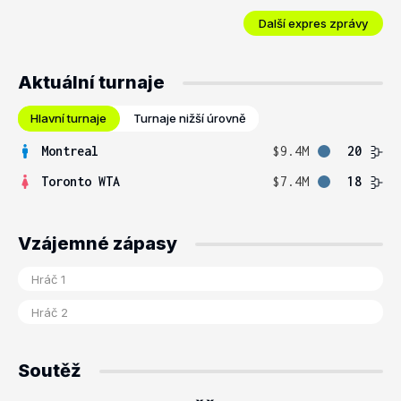
Další expres zprávy
Aktuální turnaje
Hlavní turnaje
Turnaje nižší úrovně
Montreal
$9.4M
20
Toronto WTA
$7.4M
18
Vzájemné zápasy
Soutěž