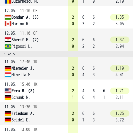
Buzarnescu M.
0
1
0
2.10
12.05.
11:10
OF
Bondar A. (3)
2
6
6
1.35
Marino R.
0
3
2
3.05
12.05.
11:10
OF
Sherif M. (2)
2
6
6
1.37
Pigossi L.
0
2
2
2.94
1. kolo
11.05.
17:40
1K
Niemeier J.
2
6
6
1.19
Minella M.
0
4
3
4.41
11.05.
15:40
1K
Pera B. (8)
2
4
6
6
1.71
Schunk N.
1
6
4
1
2.11
11.05.
13:30
1K
Friedsam A.
2
6
6
1.25
Seidel E.
0
1
3
3.72
11.05.
13:00
1K