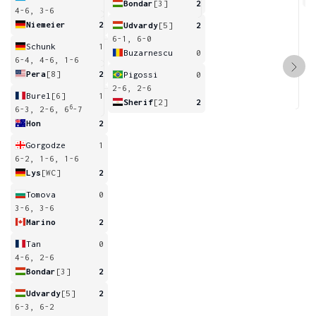
Bondar
[3]
2
4-6, 3-6
Niemeier
2
Udvardy
[5]
2
6-1, 6-0
Schunk
1
Buzarnescu
0
6-4, 4-6, 1-6
Pera
[8]
2
Pigossi
0
2-6, 2-6
Burel
[6]
1
Sherif
[2]
2
6
6-3, 2-6, 6
-7
Hon
2
Gorgodze
1
6-2, 1-6, 1-6
Lys
[WC]
2
Tomova
0
3-6, 3-6
Marino
2
Tan
0
4-6, 2-6
Bondar
[3]
2
Udvardy
[5]
2
6-3, 6-2