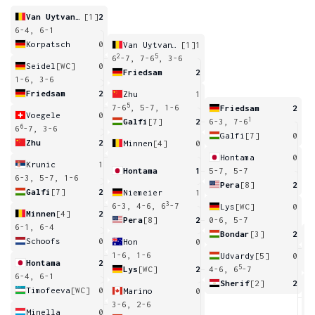
Van Uytvanck
[1]
2
6-4, 6-1
Korpatsch
0
Van Uytvanck
[1]
1
2
5
6
-7, 7-6
, 3-6
Seidel
[WC]
0
Friedsam
2
1-6, 3-6
Friedsam
2
Zhu
1
5
7-6
, 5-7, 1-6
Friedsam
2
Voegele
0
1
Galfi
[7]
2
6-3, 7-6
6
6
-7, 3-6
Galfi
[7]
0
Zhu
2
Minnen
[4]
0
Hontama
0
Krunic
1
Hontama
1
5-7, 5-7
6-3, 5-7, 1-6
Pera
[8]
2
Galfi
[7]
2
Niemeier
1
3
6-3, 4-6, 6
-7
Lys
[WC]
0
Minnen
[4]
2
Pera
[8]
2
0-6, 5-7
6-1, 6-4
Bondar
[3]
2
Schoofs
0
Hon
0
5
1-6, 1-6
Udvardy
[5]
0
Hontama
2
5
Lys
[WC]
2
4-6, 6
-7
6-4, 6-1
Sherif
[2]
2
Timofeeva
[WC]
0
Marino
0
2
3-6, 2-6
Minella
0