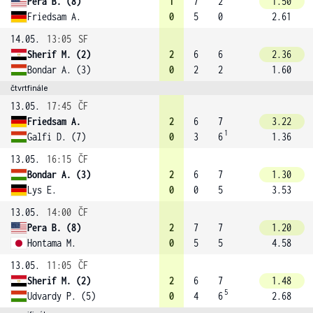
Pera B. (8)
1
7
2
1.50
Friedsam A.
0
5
0
2.61
14.05.
13:05
SF
Sherif M. (2)
2
6
6
2.36
Bondar A. (3)
0
2
2
1.60
čtvrtfinále
13.05.
17:45
ČF
Friedsam A.
2
6
7
3.22
1
Galfi D. (7)
0
3
6
1.36
13.05.
16:15
ČF
Bondar A. (3)
2
6
7
1.30
Lys E.
0
0
5
3.53
13.05.
14:00
ČF
Pera B. (8)
2
7
7
1.20
Hontama M.
0
5
5
4.58
13.05.
11:05
ČF
Sherif M. (2)
2
6
7
1.48
5
Udvardy P. (5)
0
4
6
2.68