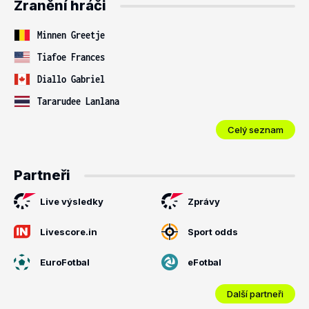
Zranění hráči
Minnen Greetje
Tiafoe Frances
Diallo Gabriel
Tararudee Lanlana
Celý seznam
Partneři
Live výsledky
Zprávy
Livescore.in
Sport odds
EuroFotbal
eFotbal
Další partneři