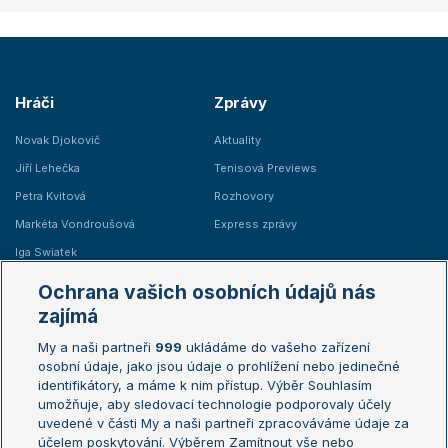
Hráči
Zprávy
Novak Djokovič
Aktuality
Jiří Lehečka
Tenisová Previews
Petra Kvitová
Rozhovory
Markéta Vondroušová
Express zprávy
Iga Swiatek
Marie Bouzková
Ochrana vašich osobních údajů nás
Žebříčky
Kalendář turnajů
zajímá
My a naši partneři
999
ukládáme do vašeho zařízení
Žebříček ATP (muži)
Australian Open
osobní údaje, jako jsou údaje o prohlížení nebo jedinečné
Žebříček WTA (ženy)
French Open
identifikátory, a máme k nim přístup. Výběr Souhlasím
umožňuje, aby sledovací technologie podporovaly účely
Sázkařský žebříček
Wimbledon
uvedené v části My a naši partneři zpracováváme údaje za
US Open
účelem poskytování. Výběrem Zamítnout vše nebo