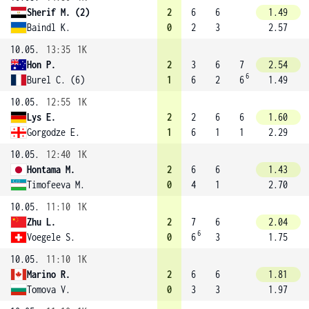
Sherif M. (2)
2
6
6
1.49
Baindl K.
0
2
3
2.57
10.05.
13:35
1K
Hon P.
2
3
6
7
2.54
6
Burel C. (6)
1
6
2
6
1.49
10.05.
12:55
1K
Lys E.
2
2
6
6
1.60
Gorgodze E.
1
6
1
1
2.29
10.05.
12:40
1K
Hontama M.
2
6
6
1.43
Timofeeva M.
0
4
1
2.70
10.05.
11:10
1K
Zhu L.
2
7
6
2.04
6
Voegele S.
0
6
3
1.75
10.05.
11:10
1K
Marino R.
2
6
6
1.81
Tomova V.
0
3
3
1.97