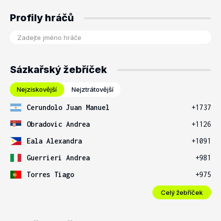
Profily hráčů
Sázkařský žebříček
Nejziskovější
Nejztrátovější
Cerundolo Juan Manuel
+1737
Obradovic Andrea
+1126
Eala Alexandra
+1091
Guerrieri Andrea
+981
Torres Tiago
+975
Celý žebříček