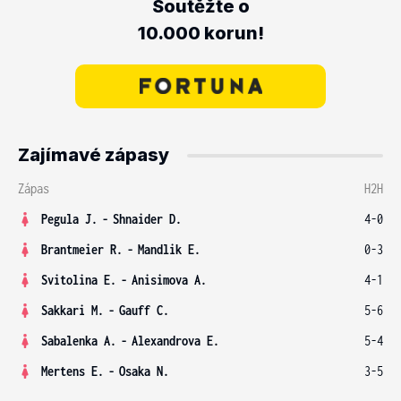
Soutěžte o
10.000 korun!
Zajímavé zápasy
Zápas
H2H
Pegula J.
-
Shnaider D.
4-0
Brantmeier R.
-
Mandlik E.
0-3
Svitolina E.
-
Anisimova A.
4-1
Sakkari M.
-
Gauff C.
5-6
Sabalenka A.
-
Alexandrova E.
5-4
Mertens E.
-
Osaka N.
3-5