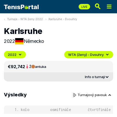
Turnaje - WTA ženy 2022
Karlsruhe - Dvouhry
Karlsruhe
2022
Německo
2022
WTA (ženy) - Dvouhry
€92,742
Ž
antuka
Info o turnaji
Výsledky
Turnajový pavouk
1. kolo
osmifinále
čtvrtfinále