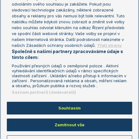
odvoláním svého souhlasu je zakážete. Pokud jsou
Turnaj mistrů
sledovací technologie zakázány, některé zobrazené
Turnaj mistryň
obsahy a reklamy pro vás nemusí být tolik relevantní. Tuto
Aktualní trendy
nabídku můžete kdykoli znovu zobrazit a změnit své volby
nebo souhlas odvolat kliknutím na odkaz Řízení předvoleb
ve spodní části webové stránky. Vaše volby se projeví v
Fotbalové přestupy
našem Internetová stránka. Další podrobnosti naleznete v
Livesport Daily
našich Zásadách ochrany osobních údajů.
Třetí strany
Společně s našimi partnery zpracováváme údaje s
LS Prague Open
tímto cílem:
Používání přesných údajů o zeměpisné poloze . Aktivní
vyhledávání identifikačních údajů v rámci specifických
vlastností zařízení . Ukládání a/nebo přístup k informacím v
Podmínky užití
Nastavení soukromí
zařízení . Personalizovaná reklama a obsah, měření reklam
GDPR a žurnalistika
Reklama
a obsahu, průzkum publika a rozvoj služeb .
Informace o zpracování osobních
Kontakt
Seznam partnerů (dodavatelů)
údajů
Tiráž
Souhlasím
Copyright © 2008-2026 TenisPortal.cz. Využíváme zpravodajství ČTK.
Zamítnout vše