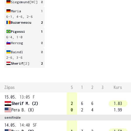
Siegemund
[WC]
0
Maria
1
6-1, 4-6, 2-6
Buzarnescu
2
Pigossi
1
6-4, 1-0
Hercog
0
Baindl
0
2-6, 3-6
Sherif
[2]
2
Zápas
S
1
2
3
Kurs
15.05.
13:05
F
Sherif M. (2)
2
6
6
1.83
Pera B. (8)
0
2
4
1.99
semifinále
14.05.
14:40
SF