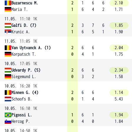
Buzarnescu M.
2
1
6
6
2.10
Maria T.
1
6
4
2
1.71
11.05.
11:10
1K
Galfi D. (7)
2
3
7
6
1.85
Krunic A.
1
6
5
1
1.90
11.05.
11:05
1K
Van Uytvanck A. (1)
2
6
6
2.04
Korpatsch T.
0
4
1
1.75
10.05.
17:05
1K
Udvardy P. (5)
2
6
6
2.34
Siegemund L.
0
3
2
1.58
10.05.
16:20
1K
Minnen G. (4)
2
6
6
1.14
Schoofs B.
0
1
4
5.43
10.05.
16:10
1K
Pigossi L.
1
6
1
1.94
Hercog P.
0
4
0
1.84
10.05.
14:50
1K