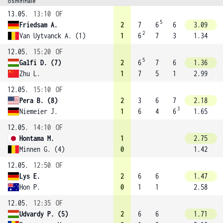
osmifinále
13.05.
13:10
OF
5
Friedsam A.
2
7
6
6
3.09
2
Van Uytvanck A. (1)
1
6
7
3
1.34
12.05.
15:20
OF
5
Galfi D. (7)
2
6
7
6
1.36
Zhu L.
1
7
5
1
2.99
12.05.
15:10
OF
Pera B. (8)
2
3
6
7
2.18
3
Niemeier J.
1
6
4
6
1.65
12.05.
14:10
OF
Hontama M.
1
2.75
Minnen G. (4)
0
1.42
12.05.
12:50
OF
Lys E.
2
6
6
1.47
Hon P.
0
1
1
2.58
12.05.
12:35
OF
Udvardy P. (5)
2
6
6
1.71