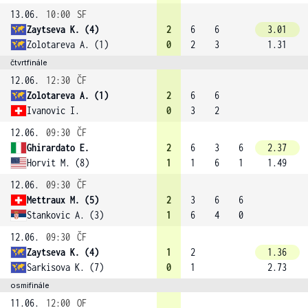
13.06.
10:00
SF
Zaytseva K. (4)
2
6
6
3.01
Zolotareva A. (1)
0
2
3
1.31
čtvrtfinále
12.06.
12:30
ČF
Zolotareva A. (1)
2
6
6
Ivanovic I.
0
3
2
12.06.
09:30
ČF
Ghirardato E.
2
6
3
6
2.37
Horvit M. (8)
1
1
6
1
1.49
12.06.
09:30
ČF
Mettraux M. (5)
2
3
6
6
Stankovic A. (3)
1
6
4
0
12.06.
09:30
ČF
Zaytseva K. (4)
1
2
1.36
Sarkisova K. (7)
0
1
2.73
osmifinále
11.06.
12:00
OF