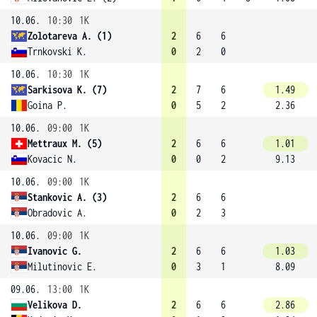
10.06.
10:30
1K
Zolotareva A. (1)
2
6
6
Trnkovski K.
0
2
0
10.06.
10:30
1K
Sarkisova K. (7)
2
7
6
1.49
Goina P.
0
5
2
2.36
10.06.
09:00
1K
Mettraux M. (5)
2
6
6
1.01
Kovacic N.
0
0
2
9.13
10.06.
09:00
1K
Stankovic A. (3)
2
6
6
Obradovic A.
0
2
3
10.06.
09:00
1K
Ivanovic G.
2
6
6
1.03
Milutinovic E.
0
3
1
8.09
09.06.
13:00
1K
Velikova D.
2
6
6
2.86