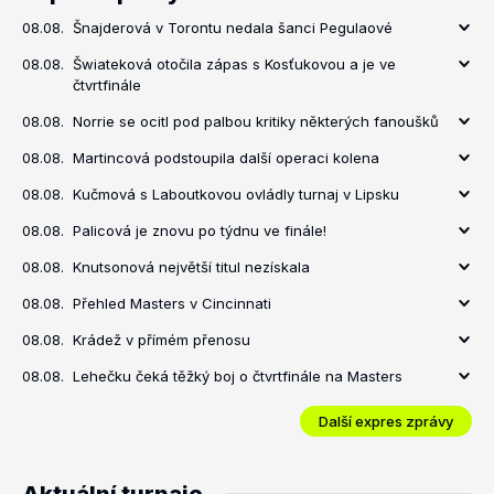
08.08.
Šnajderová v Torontu nedala šanci Pegulaové
08.08.
Šwiateková otočila zápas s Kosťukovou a je ve
čtvrtfinále
08.08.
Norrie se ocitl pod palbou kritiky některých fanoušků
08.08.
Martincová podstoupila další operaci kolena
08.08.
Kučmová s Laboutkovou ovládly turnaj v Lipsku
08.08.
Palicová je znovu po týdnu ve finále!
08.08.
Knutsonová největší titul nezískala
08.08.
Přehled Masters v Cincinnati
08.08.
Krádež v přímém přenosu
08.08.
Lehečku čeká těžký boj o čtvrtfinále na Masters
Další expres zprávy