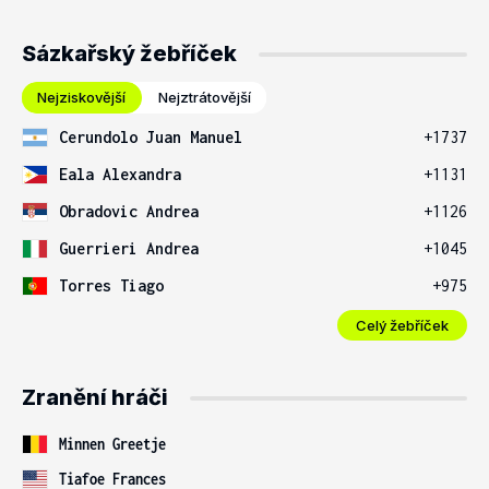
Sázkařský žebříček
Nejziskovější
Nejztrátovější
Cerundolo Juan Manuel
+1737
Eala Alexandra
+1131
Obradovic Andrea
+1126
Guerrieri Andrea
+1045
Torres Tiago
+975
Celý žebříček
Zranění hráči
Minnen Greetje
Tiafoe Frances