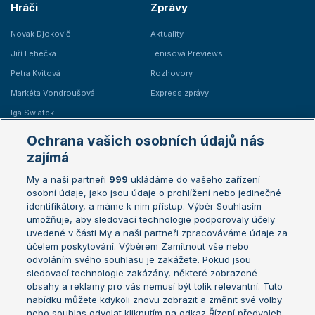
Hráči
Zprávy
Novak Djokovič
Aktuality
Jiří Lehečka
Tenisová Previews
Petra Kvitová
Rozhovory
Markéta Vondroušová
Express zprávy
Iga Swiatek
Marie Bouzková
Ochrana vašich osobních údajů nás
Žebříčky
Kalendář turnajů
zajímá
My a naši partneři
999
ukládáme do vašeho zařízení
Žebříček ATP (muži)
Australian Open
osobní údaje, jako jsou údaje o prohlížení nebo jedinečné
Žebříček WTA (ženy)
French Open
identifikátory, a máme k nim přístup. Výběr Souhlasím
umožňuje, aby sledovací technologie podporovaly účely
Sázkařský žebříček
Wimbledon
uvedené v části My a naši partneři zpracováváme údaje za
US Open
účelem poskytování. Výběrem Zamítnout vše nebo
odvoláním svého souhlasu je zakážete. Pokud jsou
Turnaj mistrů
sledovací technologie zakázány, některé zobrazené
Turnaj mistryň
obsahy a reklamy pro vás nemusí být tolik relevantní. Tuto
Aktualní trendy
nabídku můžete kdykoli znovu zobrazit a změnit své volby
nebo souhlas odvolat kliknutím na odkaz Řízení předvoleb