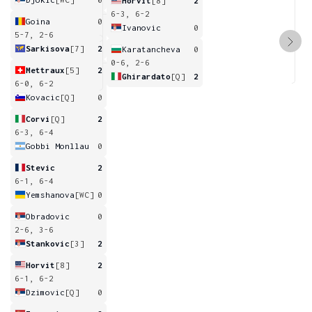
Horvit
[8]
2
6-3, 6-2
Goina
0
Ivanovic
0
5-7, 2-6
Sarkisova
[7]
2
Karatancheva
0
0-6, 2-6
Mettraux
[5]
2
Ghirardato
[Q]
2
6-0, 6-2
Kovacic
[Q]
0
Corvi
[Q]
2
6-3, 6-4
Gobbi Monllau
0
Stevic
2
6-1, 6-4
Yemshanova
[WC]
0
Obradovic
0
2-6, 3-6
Stankovic
[3]
2
Horvit
[8]
2
6-1, 6-2
Dzimovic
[Q]
0