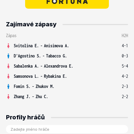
Zajímavé zápasy
Zápas
H2H
Svitolina E.
-
Anisimova A.
4-1
D'Agostino S.
-
Tabacco G.
0-3
Sabalenka A.
-
Alexandrova E.
5-4
Samsonova L.
-
Rybakina E.
4-2
Fomin S.
-
Zhukov M.
2-3
Zhang J.
-
Zhu C.
2-2
Profily hráčů