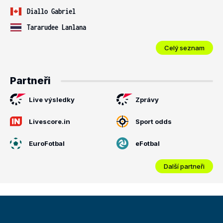
Diallo Gabriel
Tararudee Lanlana
Celý seznam
Partneři
Live výsledky
Zprávy
Livescore.in
Sport odds
EuroFotbal
eFotbal
Další partneři