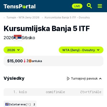
Turnaje - WTA ženy 2026
Kursumlijska Banja 5 ITF - Dvouhry
Kursumlijska Banja 5 ITF
2026
Srbsko
2026
WTA (ženy) - Dvouhry
$15,000
Ž
antuka
Výsledky
Turnajový pavouk
1. kolo
osmifinále
čtvrtfinále
Zolotareva
[1]
2