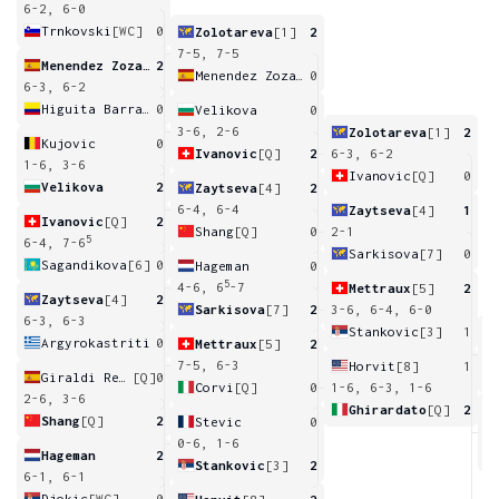
6-2, 6-0
Trnkovski
[WC]
0
Zolotareva
[1]
2
7-5, 7-5
Menendez Zozaya
2
Menendez Zozaya
0
6-3, 6-2
Higuita Barraza
0
Velikova
0
3-6, 2-6
Zolotareva
[1]
2
Kujovic
0
Ivanovic
[Q]
2
6-3, 6-2
1-6, 3-6
Ivanovic
[Q]
0
Velikova
2
Zaytseva
[4]
2
6-4, 6-4
Zaytseva
[4]
1
Ivanovic
[Q]
2
Shang
[Q]
0
2-1
5
6-4, 7-6
Sarkisova
[7]
0
Sagandikova
[6]
0
Hageman
0
5
4-6, 6
-7
Mettraux
[5]
2
Zaytseva
[4]
2
Sarkisova
[7]
2
3-6, 6-4, 6-0
6-3, 6-3
Stankovic
[3]
1
Argyrokastriti
0
Mettraux
[5]
2
2
7-5, 6-3
Horvit
[8]
1
Giraldi Requena
[Q]
0
Corvi
[Q]
0
1-6, 6-3, 1-6
2-6, 3-6
Ghirardato
[Q]
2
Shang
[Q]
2
Stevic
0
3
0-6, 1-6
Hageman
2
Stankovic
[3]
2
6-1, 6-1
Djokic
[WC]
0