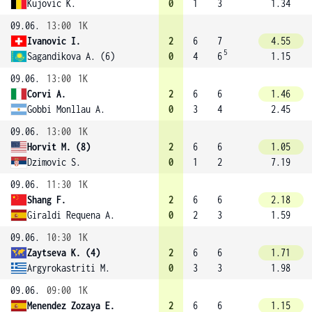
Kujovic K.
0
1
3
1.34
09.06.
13:00
1K
Ivanovic I.
2
6
7
4.55
5
Sagandikova A. (6)
0
4
6
1.15
09.06.
13:00
1K
Corvi A.
2
6
6
1.46
Gobbi Monllau A.
0
3
4
2.45
09.06.
13:00
1K
Horvit M. (8)
2
6
6
1.05
Dzimovic S.
0
1
2
7.19
09.06.
11:30
1K
Shang F.
2
6
6
2.18
Giraldi Requena A.
0
2
3
1.59
09.06.
10:30
1K
Zaytseva K. (4)
2
6
6
1.71
Argyrokastriti M.
0
3
3
1.98
09.06.
09:00
1K
Menendez Zozaya E.
2
6
6
1.15