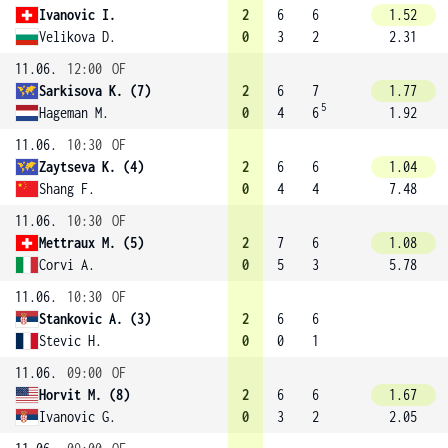
Ivanovic I.
2
6
6
1.52
Velikova D.
0
3
2
2.31
11.06.
12:00
OF
Sarkisova K. (7)
2
6
7
1.77
5
Hageman M.
0
4
6
1.92
11.06.
10:30
OF
Zaytseva K. (4)
2
6
6
1.04
Shang F.
0
4
4
7.48
11.06.
10:30
OF
Mettraux M. (5)
2
7
6
1.08
Corvi A.
0
5
3
5.78
11.06.
10:30
OF
Stankovic A. (3)
2
6
6
Stevic H.
0
0
1
11.06.
09:00
OF
Horvit M. (8)
2
6
6
1.67
Ivanovic G.
0
3
2
2.05