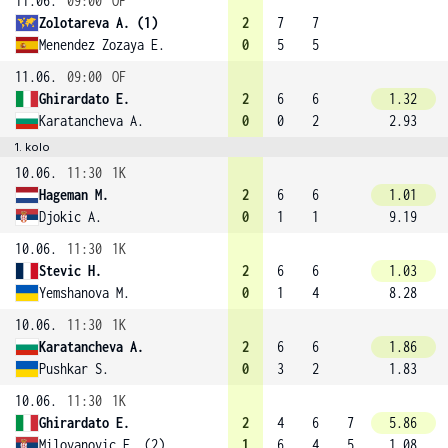
11.06.
09:00
OF
Zolotareva A. (1)
2
7
7
Menendez Zozaya E.
0
5
5
11.06.
09:00
OF
Ghirardato E.
2
6
6
1.32
Karatancheva A.
0
0
2
2.93
1. kolo
10.06.
11:30
1K
Hageman M.
2
6
6
1.01
Djokic A.
0
1
1
9.19
10.06.
11:30
1K
Stevic H.
2
6
6
1.03
Yemshanova M.
0
1
4
8.28
10.06.
11:30
1K
Karatancheva A.
2
6
6
1.86
Pushkar S.
0
3
2
1.83
10.06.
11:30
1K
Ghirardato E.
2
4
6
7
5.86
Milovanovic E. (2)
1
6
4
5
1.08