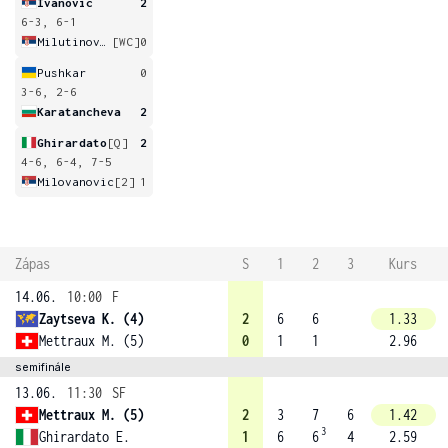
Ivanovic
2
6-3, 6-1
Milutinovic
[WC]
0
Pushkar
0
3-6, 2-6
Karatancheva
2
Ghirardato
[Q]
2
4-6, 6-4, 7-5
Milovanovic
[2]
1
Zápas
S
1
2
3
Kurs
14.06.
10:00
F
Zaytseva K. (4)
2
6
6
1.33
Mettraux M. (5)
0
1
1
2.96
semifinále
13.06.
11:30
SF
Mettraux M. (5)
2
3
7
6
1.42
3
Ghirardato E.
1
6
6
4
2.59