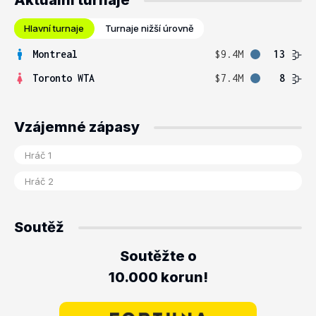
Aktuální turnaje
Hlavní turnaje
Turnaje nižší úrovně
Montreal
$9.4M
13
Toronto WTA
$7.4M
8
Vzájemné zápasy
Soutěž
Soutěžte o
10.000 korun!