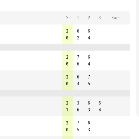
S
1
2
3
Kurs
2
6
6
0
2
4
2
7
6
0
6
4
2
6
7
0
4
5
2
3
6
6
1
6
3
4
2
7
6
0
5
3