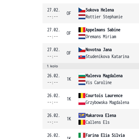
27.02.
Sukova Helena
OF
--:--
Rottier Stephanie
27.02.
Appelmans Sabine
OF
--:--
Oremans Miriam
27.02.
Novotna Jana
OF
--:--
Studenikova Katarina
1. kolo
26.02.
Maleeva Magdalena
1K
--:--
Vis Caroline
26.02.
Courtois Laurence
1K
--:--
Grzybowska Magdalena
26.02.
Makarova Elena
1K
--:--
Callens Els
26.02.
Farina Elia Silvia
1K