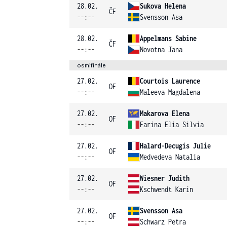
28.02.
Sukova Helena
ČF
--:--
Svensson Asa
28.02.
Appelmans Sabine
ČF
--:--
Novotna Jana
osmifinále
27.02.
Courtois Laurence
OF
--:--
Maleeva Magdalena
27.02.
Makarova Elena
OF
--:--
Farina Elia Silvia
27.02.
Halard-Decugis Julie
OF
--:--
Medvedeva Natalia
27.02.
Wiesner Judith
OF
--:--
Kschwendt Karin
27.02.
Svensson Asa
OF
--:--
Schwarz Petra