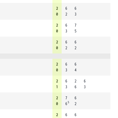
2
6
6
0
2
3
2
6
7
0
3
5
2
6
6
0
2
2
2
6
6
0
3
4
2
6
2
6
1
3
6
3
2
7
6
5
0
6
2
2
6
6