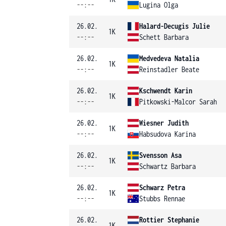
--:--
Lugina Olga
26.02.
Halard-Decugis Julie
1K
--:--
Schett Barbara
26.02.
Medvedeva Natalia
1K
--:--
Reinstadler Beate
26.02.
Kschwendt Karin
1K
--:--
Pitkowski-Malcor Sarah
26.02.
Wiesner Judith
1K
--:--
Habsudova Karina
26.02.
Svensson Asa
1K
--:--
Schwartz Barbara
26.02.
Schwarz Petra
1K
--:--
Stubbs Rennae
26.02.
Rottier Stephanie
1K