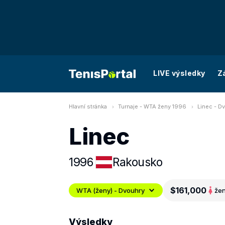
LIVE výsledky
Z
Hlavní stránka
Turnaje - WTA ženy 1996
Linec - D
Linec
1996
Rakousko
$161,000
WTA (ženy) - Dvouhry
že
Výsledky