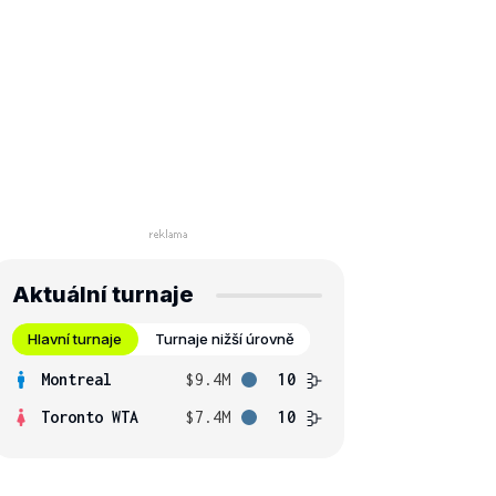
Aktuální turnaje
Hlavní turnaje
Turnaje nižší úrovně
Montreal
$9.4M
10
Toronto WTA
$7.4M
10