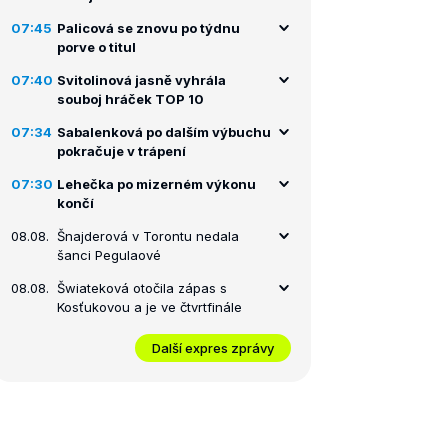
07:45
Palicová se znovu po týdnu
porve o titul
07:40
Svitolinová jasně vyhrála
souboj hráček TOP 10
07:34
Sabalenková po dalším výbuchu
pokračuje v trápení
07:30
Lehečka po mizerném výkonu
končí
08.08.
Šnajderová v Torontu nedala
šanci Pegulaové
08.08.
Šwiateková otočila zápas s
Kosťukovou a je ve čtvrtfinále
Další expres zprávy