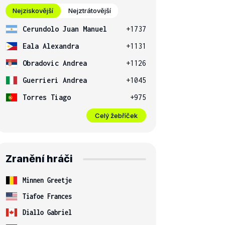
Nejziskovější
Nejztrátovější
Cerundolo Juan Manuel
+1737
Eala Alexandra
+1131
Obradovic Andrea
+1126
Guerrieri Andrea
+1045
Torres Tiago
+975
Celý žebříček
Zranění hráči
Minnen Greetje
Tiafoe Frances
Diallo Gabriel