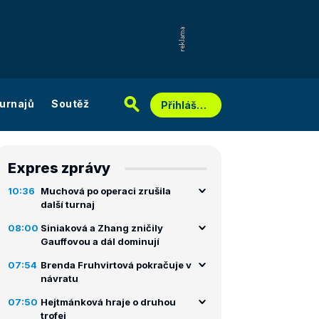
urnajů
Soutěž
Přihlášení
Expres zprávy
10:36
Muchová po operaci zrušila
další turnaj
08:00
Siniaková a Zhang zničily
Gauffovou a dál dominují
07:54
Brenda Fruhvirtová pokračuje v
návratu
07:50
Hejtmánková hraje o druhou
trofej