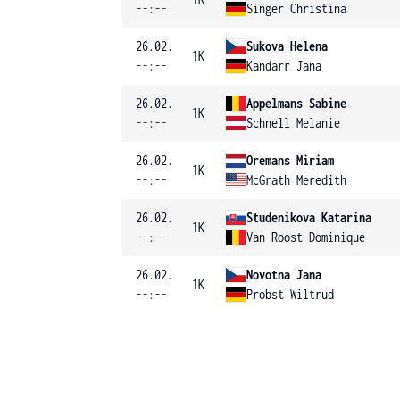
--:--
Singer Christina
26.02.
Sukova Helena
1K
--:--
Kandarr Jana
26.02.
Appelmans Sabine
1K
--:--
Schnell Melanie
26.02.
Oremans Miriam
1K
--:--
McGrath Meredith
26.02.
Studenikova Katarina
1K
--:--
Van Roost Dominique
26.02.
Novotna Jana
1K
--:--
Probst Wiltrud