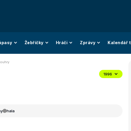
ápasy
Žebříčky
Hráči
Zprávy
Kalendář t
vouhry
1996
ny
hala