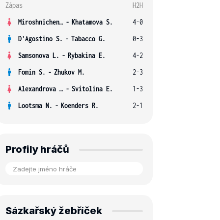
Zápas
H2H
Miroshnichenko V.
-
Khatamova S.
4-0
D'Agostino S.
-
Tabacco G.
0-3
Samsonova L.
-
Rybakina E.
4-2
Fomin S.
-
Zhukov M.
2-3
Alexandrova E.
-
Svitolina E.
1-3
Lootsma N.
-
Koenders R.
2-1
Profily hráčů
Sázkařský žebříček