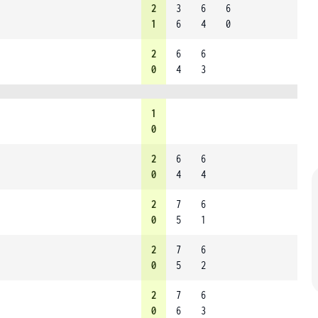
2
3
6
6
1
6
4
0
2
6
6
0
4
3
1
0
2
6
6
0
4
4
2
7
6
0
5
1
2
7
6
0
5
2
2
7
6
0
6
3