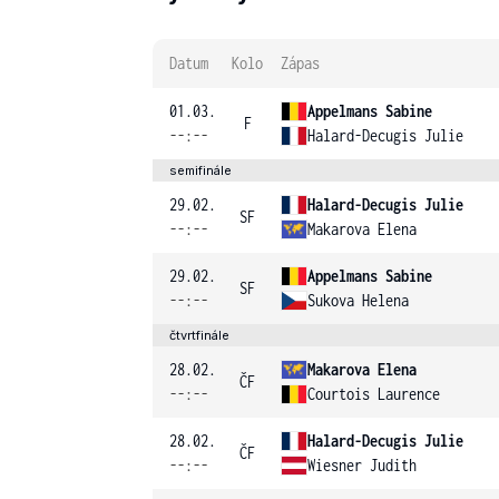
Datum
Kolo
Zápas
01.03.
Appelmans Sabine
F
--:--
Halard-Decugis Julie
semifinále
29.02.
Halard-Decugis Julie
SF
--:--
Makarova Elena
29.02.
Appelmans Sabine
SF
--:--
Sukova Helena
čtvrtfinále
28.02.
Makarova Elena
ČF
--:--
Courtois Laurence
28.02.
Halard-Decugis Julie
ČF
--:--
Wiesner Judith