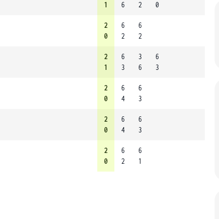
1
6
2
0
2
6
6
0
2
2
2
6
3
6
1
3
6
3
2
6
6
0
4
3
2
6
6
0
4
3
2
6
6
0
2
1