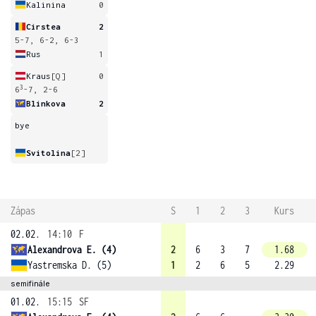
Kalinina
0
Cirstea
2
5-7, 6-2, 6-3
Rus
1
Kraus
[Q]
0
3
6
-7, 2-6
Blinkova
2
bye
Svitolina
[2]
Zápas
S
1
2
3
Kurs
02.02.
14:10
F
Alexandrova E. (4)
2
6
3
7
1.68
Yastremska D. (5)
1
2
6
5
2.29
semifinále
01.02.
15:15
SF