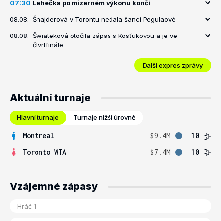
07:30
Lehečka po mizerném výkonu končí
08.08.
Šnajderová v Torontu nedala šanci Pegulaové
08.08.
Šwiateková otočila zápas s Kosťukovou a je ve
čtvrtfinále
Další expres zprávy
Aktuální turnaje
Hlavní turnaje
Turnaje nižší úrovně
Montreal
$9.4M
10
Toronto WTA
$7.4M
10
Vzájemné zápasy