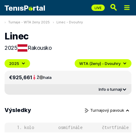
Turnaje - WTA ženy 2025
Linec - Dvouhry
Linec
2025
Rakousko
2025
WTA (ženy) - Dvouhry
€925,661
Ž
hala
Info o turnaji
Výsledky
Turnajový pavouk
1. kolo
osmifinále
čtvrtfinále