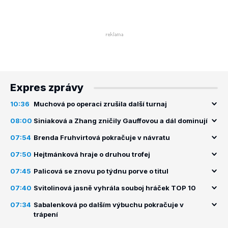
Expres zprávy
10:36
Muchová po operaci zrušila další turnaj
08:00
Siniaková a Zhang zničily Gauffovou a dál dominují
07:54
Brenda Fruhvirtová pokračuje v návratu
07:50
Hejtmánková hraje o druhou trofej
07:45
Palicová se znovu po týdnu porve o titul
07:40
Svitolinová jasně vyhrála souboj hráček TOP 10
07:34
Sabalenková po dalším výbuchu pokračuje v
trápení