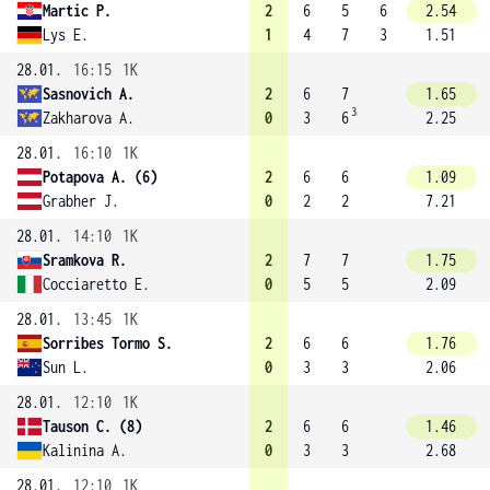
Martic P.
2
6
5
6
2.54
Lys E.
1
4
7
3
1.51
28.01.
16:15
1K
Sasnovich A.
2
6
7
1.65
3
Zakharova A.
0
3
6
2.25
28.01.
16:10
1K
Potapova A. (6)
2
6
6
1.09
Grabher J.
0
2
2
7.21
28.01.
14:10
1K
Sramkova R.
2
7
7
1.75
Cocciaretto E.
0
5
5
2.09
28.01.
13:45
1K
Sorribes Tormo S.
2
6
6
1.76
Sun L.
0
3
3
2.06
28.01.
12:10
1K
Tauson C. (8)
2
6
6
1.46
Kalinina A.
0
3
3
2.68
28.01.
12:10
1K