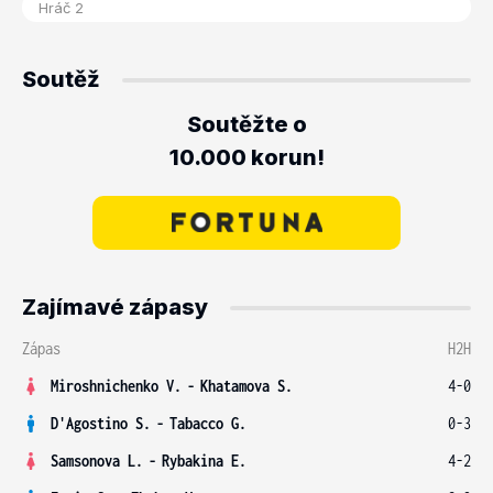
Soutěž
Soutěžte o
10.000 korun!
Zajímavé zápasy
Zápas
H2H
Miroshnichenko V.
-
Khatamova S.
4-0
D'Agostino S.
-
Tabacco G.
0-3
Samsonova L.
-
Rybakina E.
4-2