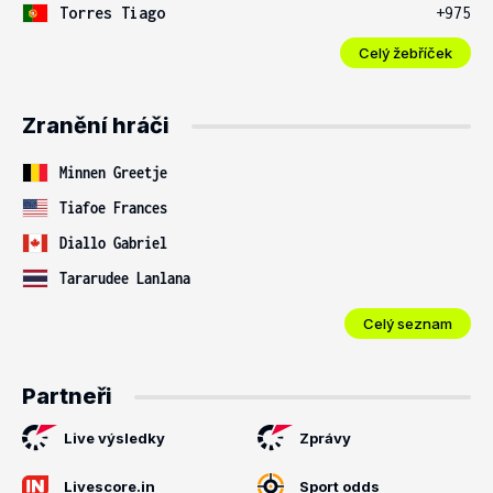
Torres Tiago
+975
Celý žebříček
Zranění hráči
Minnen Greetje
Tiafoe Frances
Diallo Gabriel
Tararudee Lanlana
Celý seznam
Partneři
Live výsledky
Zprávy
Livescore.in
Sport odds