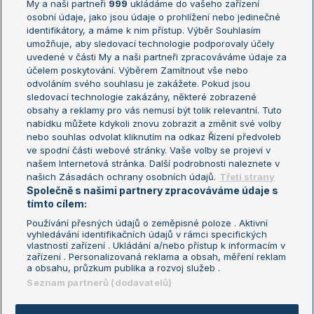
My a naši partneři
999
ukládáme do vašeho zařízení
Žebříček ATP (muži)
Australian Open
osobní údaje, jako jsou údaje o prohlížení nebo jedinečné
Žebříček WTA (ženy)
French Open
identifikátory, a máme k nim přístup. Výběr Souhlasím
umožňuje, aby sledovací technologie podporovaly účely
Sázkařský žebříček
Wimbledon
uvedené v části My a naši partneři zpracováváme údaje za
US Open
účelem poskytování. Výběrem Zamítnout vše nebo
odvoláním svého souhlasu je zakážete. Pokud jsou
Turnaj mistrů
sledovací technologie zakázány, některé zobrazené
Turnaj mistryň
obsahy a reklamy pro vás nemusí být tolik relevantní. Tuto
Aktualní trendy
nabídku můžete kdykoli znovu zobrazit a změnit své volby
nebo souhlas odvolat kliknutím na odkaz Řízení předvoleb
ve spodní části webové stránky. Vaše volby se projeví v
Fotbalové přestupy
našem Internetová stránka. Další podrobnosti naleznete v
Livesport Daily
našich Zásadách ochrany osobních údajů.
Třetí strany
Společně s našimi partnery zpracováváme údaje s
LS Prague Open
tímto cílem:
Používání přesných údajů o zeměpisné poloze . Aktivní
vyhledávání identifikačních údajů v rámci specifických
vlastností zařízení . Ukládání a/nebo přístup k informacím v
Podmínky užití
Nastavení soukromí
zařízení . Personalizovaná reklama a obsah, měření reklam
GDPR a žurnalistika
Reklama
a obsahu, průzkum publika a rozvoj služeb .
Informace o zpracování osobních
Kontakt
Seznam partnerů (dodavatelů)
údajů
Tiráž