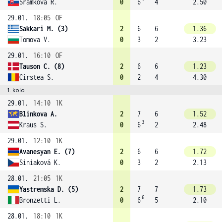
Sramkova R.
0
6
4
2.50
29.01.
18:05
OF
Sakkari M. (3)
2
6
6
1.36
Tomova V.
0
3
2
3.23
29.01.
16:10
OF
Tauson C. (8)
2
6
6
1.23
Cirstea S.
0
2
4
4.30
1. kolo
29.01.
14:10
1K
Blinkova A.
2
7
6
1.52
3
Kraus S.
0
6
2
2.48
29.01.
12:10
1K
Avanesyan E. (7)
2
6
6
1.72
Siniaková K.
0
3
2
2.13
28.01.
21:05
1K
Yastremska D. (5)
2
7
7
1.73
6
Bronzetti L.
0
6
5
2.10
28.01.
18:10
1K