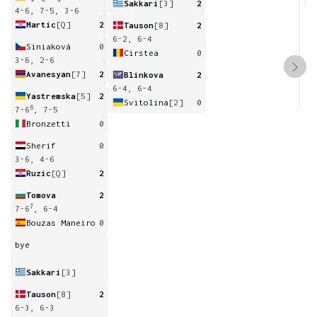
Sakkari
[3]
2
4-6, 7-5, 3-6
Martic
[Q]
2
Tauson
[8]
2
6-2, 6-4
Siniaková
0
Cirstea
0
3-6, 2-6
Avanesyan
[7]
2
Blinkova
2
6-4, 6-4
Yastremska
[5]
2
Svitolina
[2]
0
6
7-6
, 7-5
Bronzetti
0
Sherif
0
3-6, 4-6
Ruzic
[Q]
2
Tomova
2
7
7-6
, 6-4
Bouzas Maneiro
0
bye
Sakkari
[3]
Tauson
[8]
2
6-3, 6-3