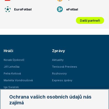
EuroFotbal
eFotbal
Další partneři
Hráči
Zprávy
Novak Djokovič
Aktuality
Jiří Lehečka
Tenisová Previews
Petra Kvitová
Rozhovory
Markéta Vondroušová
Express zprávy
Iga Swiatek
Marie Bouzková
Ochrana vašich osobních údajů nás
Žebříčky
Kalendář turnajů
zajímá