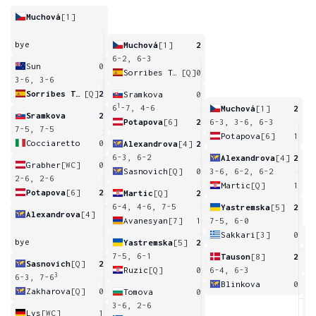
Muchová
[1]
bye
Muchová
[1]
2
6-2, 6-3
Sun
0
Sorribes Tormo
[Q]
0
3-6, 3-6
Sorribes Tormo
[Q]
2
Sramkova
0
1
6
-7, 4-6
Muchová
[1]
2
Sramkova
2
Potapova
[6]
2
6-3, 3-6, 6-3
7-5, 7-5
Potapova
[6]
1
Cocciaretto
0
Alexandrova
[4]
2
6-3, 6-2
Alexandrova
[4]
2
Grabher
[WC]
0
Sasnovich
[Q]
0
3-6, 6-2, 6-2
2-6, 2-6
Martic
[Q]
1
Potapova
[6]
2
Martic
[Q]
2
6-4, 4-6, 7-5
Yastremska
[5]
2
Alexandrova
[4]
Avanesyan
[7]
1
7-5, 6-0
Sakkari
[3]
0
bye
Yastremska
[5]
2
0
7-5, 6-1
Tauson
[8]
2
Sasnovich
[Q]
2
Ruzic
[Q]
0
6-4, 6-3
3
6-3, 7-6
Blinkova
0
Zakharova
[Q]
0
Tomova
0
6
3-6, 2-6
Lys
[WC]
1