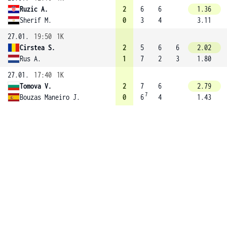
Ruzic A.
2
6
6
1.36
Sherif M.
0
3
4
3.11
27.01.
19:50
1K
Cirstea S.
2
5
6
6
2.02
Rus A.
1
7
2
3
1.80
27.01.
17:40
1K
Tomova V.
2
7
6
2.79
7
Bouzas Maneiro J.
0
6
4
1.43