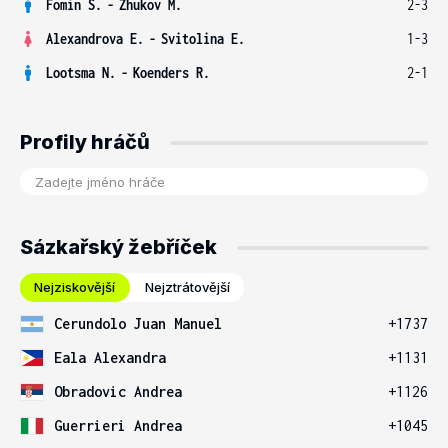
Fomin S.
-
Zhukov M.
2-3
Alexandrova E.
-
Svitolina E.
1-3
Lootsma N.
-
Koenders R.
2-1
Profily hráčů
Sázkařský žebříček
Nejziskovější
Nejztrátovější
Cerundolo Juan Manuel
+1737
Eala Alexandra
+1131
Obradovic Andrea
+1126
Guerrieri Andrea
+1045