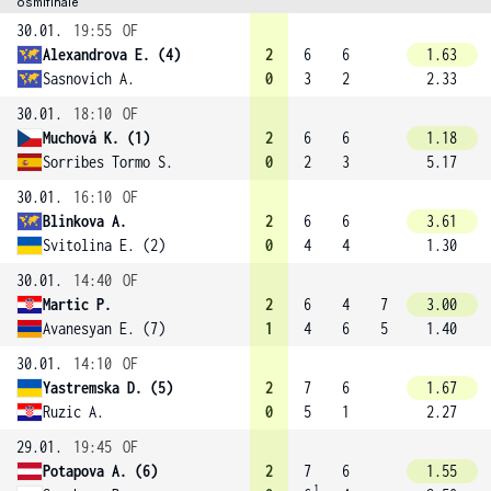
osmifinále
30.01.
19:55
OF
Alexandrova E. (4)
2
6
6
1.63
Sasnovich A.
0
3
2
2.33
30.01.
18:10
OF
Muchová K. (1)
2
6
6
1.18
Sorribes Tormo S.
0
2
3
5.17
30.01.
16:10
OF
Blinkova A.
2
6
6
3.61
Svitolina E. (2)
0
4
4
1.30
30.01.
14:40
OF
Martic P.
2
6
4
7
3.00
Avanesyan E. (7)
1
4
6
5
1.40
30.01.
14:10
OF
Yastremska D. (5)
2
7
6
1.67
Ruzic A.
0
5
1
2.27
29.01.
19:45
OF
Potapova A. (6)
2
7
6
1.55
1