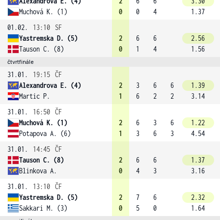
Alexandrova E. (4)
2
6
6
3.30
Muchová K. (1)
0
0
4
1.37
01.02.
13:10
SF
Yastremska D. (5)
2
6
6
2.56
Tauson C. (8)
0
1
4
1.56
čtvrtfinále
31.01.
19:15
ČF
Alexandrova E. (4)
2
3
6
6
1.39
Martic P.
1
6
2
2
3.14
31.01.
16:50
ČF
Muchová K. (1)
2
6
3
6
1.22
Potapova A. (6)
1
3
6
3
4.54
31.01.
14:45
ČF
Tauson C. (8)
2
6
6
1.37
Blinkova A.
0
4
3
3.16
31.01.
13:10
ČF
Yastremska D. (5)
2
7
6
2.32
Sakkari M. (3)
0
5
0
1.64