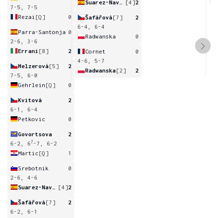
Suarez-Navarro
[4]
2
7-5, 7-5
Rezai
[Q]
0
Šafářová
[7]
2
6-4, 6-4
Parra-Santonja
0
Radwanska
0
2-6, 3-6
Errani
[8]
2
Cornet
0
4-6, 5-7
Melzerová
[5]
2
Radwanska
[2]
2
7-5, 6-0
Gehrlein
[Q]
0
Kvitová
2
6-1, 6-4
Petkovic
0
Govortsova
2
7
6-2, 6
-7, 6-2
Martic
[Q]
1
Srebotnik
0
2-6, 4-6
Suarez-Navarro
[4]
2
Šafářová
[7]
2
6-2, 6-1