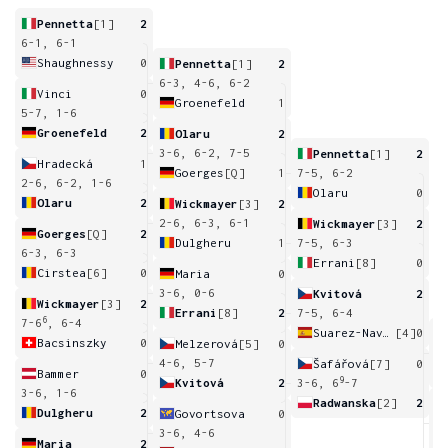
Pennetta
[1]
2
6-1, 6-1
Shaughnessy
0
Pennetta
[1]
2
6-3, 4-6, 6-2
Vinci
0
Groenefeld
1
5-7, 1-6
Groenefeld
2
Olaru
2
3-6, 6-2, 7-5
Pennetta
[1]
2
Hradecká
1
Goerges
[Q]
1
7-5, 6-2
2-6, 6-2, 1-6
Olaru
0
Olaru
2
Wickmayer
[3]
2
2-6, 6-3, 6-1
Wickmayer
[3]
2
Goerges
[Q]
2
Dulgheru
1
7-5, 6-3
6-3, 6-3
Errani
[8]
0
Cirstea
[6]
0
Maria
0
3-6, 0-6
Kvitová
2
Wickmayer
[3]
2
Errani
[8]
2
7-5, 6-4
6
7-6
, 6-4
Suarez-Navarro
[4]
0
Bacsinszky
0
Melzerová
[5]
0
5
6
4-6, 5-7
Šafářová
[7]
0
Bammer
0
9
Kvitová
2
3-6, 6
-7
3-6, 1-6
Radwanska
[2]
2
Dulgheru
2
Govortsova
0
6
3-6, 4-6
Maria
2