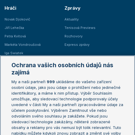
Hráči
Zprávy
Novak Djokovič
Aktuality
Jiří Lehečka
Tenisová Previews
Petra Kvitová
Rozhovory
Markéta Vondroušová
Express zprávy
Iga Swiatek
Marie Bouzková
Ochrana vašich osobních údajů nás
Žebříčky
Kalendář turnajů
zajímá
My a naši partneři
999
ukládáme do vašeho zařízení
Žebříček ATP (muži)
Australian Open
osobní údaje, jako jsou údaje o prohlížení nebo jedinečné
Žebříček WTA (ženy)
French Open
identifikátory, a máme k nim přístup. Výběr Souhlasím
umožňuje, aby sledovací technologie podporovaly účely
Sázkařský žebříček
Wimbledon
uvedené v části My a naši partneři zpracováváme údaje za
US Open
účelem poskytování. Výběrem Zamítnout vše nebo
odvoláním svého souhlasu je zakážete. Pokud jsou
Turnaj mistrů
sledovací technologie zakázány, některé zobrazené
Turnaj mistryň
obsahy a reklamy pro vás nemusí být tolik relevantní. Tuto
Aktualní trendy
nabídku můžete kdykoli znovu zobrazit a změnit své volby