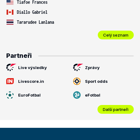
Tiafoe Frances
Diallo Gabriel
Tararudee Lanlana
Celý seznam
Partneři
Live výsledky
Zprávy
Livescore.in
Sport odds
EuroFotbal
eFotbal
Další partneři