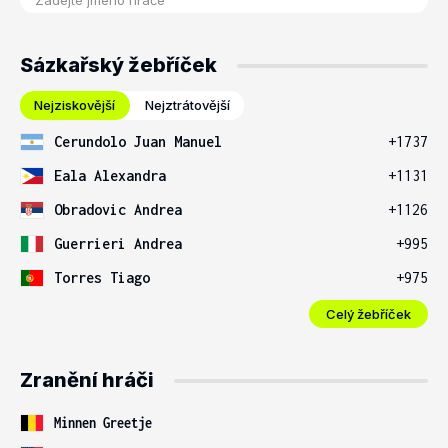
Sázkařský žebříček
Nejziskovější
Nejztrátovější
Cerundolo Juan Manuel
+1737
Eala Alexandra
+1131
Obradovic Andrea
+1126
Guerrieri Andrea
+995
Torres Tiago
+975
Celý žebříček
Zranění hráči
Minnen Greetje