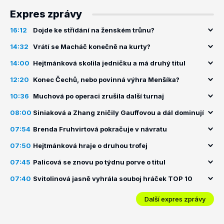
Expres zprávy
16:12
Dojde ke střídání na ženském trůnu?
14:32
Vrátí se Macháč konečně na kurty?
14:00
Hejtmánková skolila jedničku a má druhý titul
12:20
Konec Čechů, nebo povinná výhra Menšíka?
10:36
Muchová po operaci zrušila další turnaj
08:00
Siniaková a Zhang zničily Gauffovou a dál dominují
07:54
Brenda Fruhvirtová pokračuje v návratu
07:50
Hejtmánková hraje o druhou trofej
07:45
Palicová se znovu po týdnu porve o titul
07:40
Svitolinová jasně vyhrála souboj hráček TOP 10
Další expres zprávy