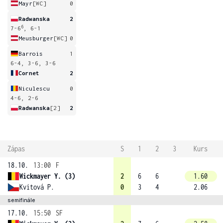
Mayr
[WC]
0
Radwanska
2
6
7-6
, 6-1
Meusburger
[WC]
0
Barrois
1
6-4, 3-6, 3-6
Cornet
2
Niculescu
0
4-6, 2-6
Radwanska
[2]
2
Zápas
S
1
2
3
Kurs
18.10.
13:00
F
Wickmayer Y. (3)
2
6
6
1.60
Kvitová P.
0
3
4
2.06
semifinále
17.10.
15:50
SF