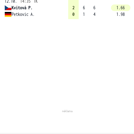
12.10.
14:35
1K
Kvitová P.
2
6
6
1.66
Petkovic A.
0
1
4
1.98