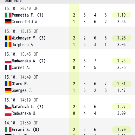
osmifinále
15.10.
20:40
OF
Pennetta F. (1)
2
6
4
6
1.19
Groenefeld A.
1
3
6
2
3.66
15.10.
18:15
OF
Wickmayer Y. (3)
2
2
6
6
1.28
Dulgheru A.
1
6
3
1
3.06
15.10.
15:45
OF
Radwanska A. (2)
2
6
7
1.23
Cornet A.
0
4
5
3.35
15.10.
14:40
OF
Olaru R.
2
3
6
7
2.31
Goerges J.
1
6
2
5
1.47
15.10.
14:10
OF
Šafářová L. (7)
2
6
6
1.27
Radwanska U.
0
4
4
3.09
14.10.
21:50
OF
Errani S. (8)
2
6
6
1.70