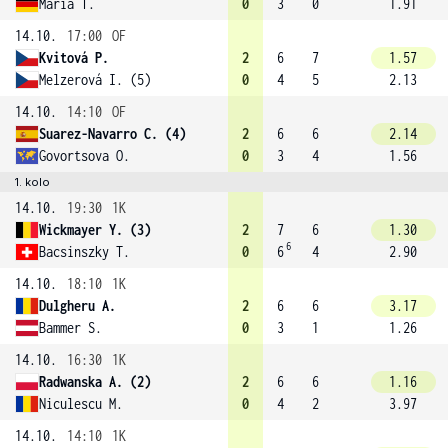
Maria T.
0
3
0
1.91
14.10.
17:00
OF
Kvitová P.
2
6
7
1.57
Melzerová I. (5)
0
4
5
2.13
14.10.
14:10
OF
Suarez-Navarro C. (4)
2
6
6
2.14
Govortsova O.
0
3
4
1.56
1. kolo
14.10.
19:30
1K
Wickmayer Y. (3)
2
7
6
1.30
6
Bacsinszky T.
0
6
4
2.90
14.10.
18:10
1K
Dulgheru A.
2
6
6
3.17
Bammer S.
0
3
1
1.26
14.10.
16:30
1K
Radwanska A. (2)
2
6
6
1.16
Niculescu M.
0
4
2
3.97
14.10.
14:10
1K