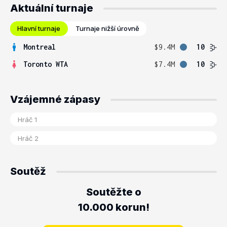
Aktuální turnaje
Hlavní turnaje
Turnaje nižší úrovně
Montreal
$9.4M
10
Toronto WTA
$7.4M
10
Vzájemné zápasy
Soutěž
Soutěžte o
10.000 korun!