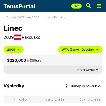
Turnaje - WTA ženy 2009
Linec - Dvouhry
Linec
2009
Rakousko
2009
WTA (ženy) - Dvouhry
$220,000
Ž
hala
Info o turnaji
Výsledky
Turnajový pavouk
1. kolo
osmifinále
čtvrtfinále