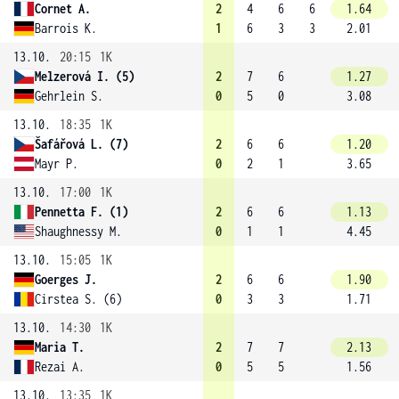
Cornet A.
2
4
6
6
1.64
Barrois K.
1
6
3
3
2.01
13.10.
20:15
1K
Melzerová I. (5)
2
7
6
1.27
Gehrlein S.
0
5
0
3.08
13.10.
18:35
1K
Šafářová L. (7)
2
6
6
1.20
Mayr P.
0
2
1
3.65
13.10.
17:00
1K
Pennetta F. (1)
2
6
6
1.13
Shaughnessy M.
0
1
1
4.45
13.10.
15:05
1K
Goerges J.
2
6
6
1.90
Cirstea S. (6)
0
3
3
1.71
13.10.
14:30
1K
Maria T.
2
7
7
2.13
Rezai A.
0
5
5
1.56
13.10.
13:35
1K