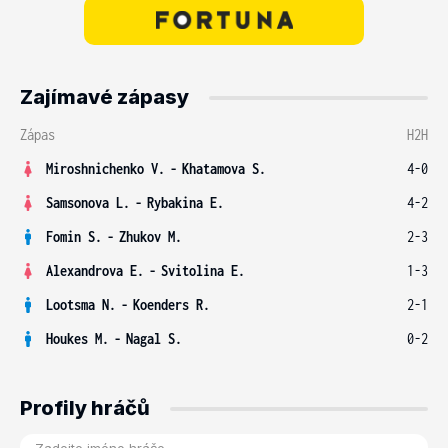
Zajímavé zápasy
Zápas
H2H
Miroshnichenko V.
-
Khatamova S.
4-0
Samsonova L.
-
Rybakina E.
4-2
Fomin S.
-
Zhukov M.
2-3
Alexandrova E.
-
Svitolina E.
1-3
Lootsma N.
-
Koenders R.
2-1
Houkes M.
-
Nagal S.
0-2
Profily hráčů