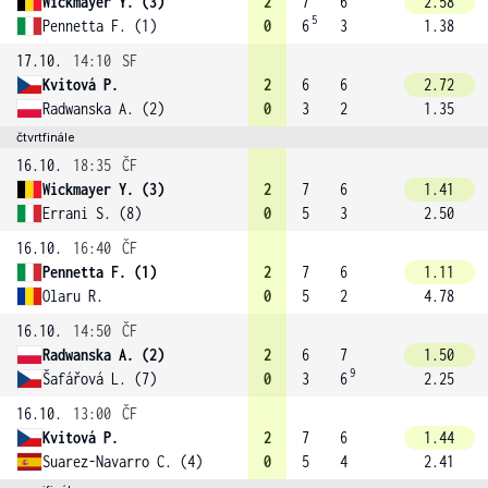
Wickmayer Y. (3)
2
7
6
2.58
5
Pennetta F. (1)
0
6
3
1.38
17.10.
14:10
SF
Kvitová P.
2
6
6
2.72
Radwanska A. (2)
0
3
2
1.35
čtvrtfinále
16.10.
18:35
ČF
Wickmayer Y. (3)
2
7
6
1.41
Errani S. (8)
0
5
3
2.50
16.10.
16:40
ČF
Pennetta F. (1)
2
7
6
1.11
Olaru R.
0
5
2
4.78
16.10.
14:50
ČF
Radwanska A. (2)
2
6
7
1.50
9
Šafářová L. (7)
0
3
6
2.25
16.10.
13:00
ČF
Kvitová P.
2
7
6
1.44
Suarez-Navarro C. (4)
0
5
4
2.41