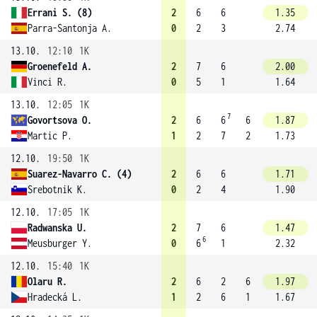
Errani S. (8)
2
6
6
1.35
Parra-Santonja A.
0
2
3
2.74
13.10.
12:10
1K
Groenefeld A.
2
7
6
2.00
Vinci R.
0
5
1
1.64
13.10.
12:05
1K
7
Govortsova O.
2
6
6
6
1.87
Martic P.
1
2
7
2
1.73
12.10.
19:50
1K
Suarez-Navarro C. (4)
2
6
6
1.71
Srebotnik K.
0
2
4
1.90
12.10.
17:05
1K
Radwanska U.
2
7
6
1.47
6
Meusburger Y.
0
6
1
2.32
12.10.
15:40
1K
Olaru R.
2
6
2
6
1.97
Hradecká L.
1
2
6
1
1.67