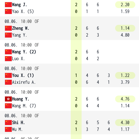
Wang J.
2
6
6
2.20
Yao X. (5)
0
1
1
1.59
08.06.
10:00
OF
Zheng W.
2
6
6
1.14
Yang Y.
0
2
3
4.80
08.06.
10:00
OF
Wang Y. (2)
2
6
6
Luo X.
0
4
2
08.06.
10:00
OF
You X. (1)
1
4
6
3
1.22
Aixirefu A.
0
6
4
1
3.79
08.06.
10:00
OF
Huang Y.
2
6
6
4.76
Wang M. (7)
0
4
4
1.14
08.06.
10:00
OF
Shi H.
2
6
5
6
4.30
Wu M.
1
3
7
4
1.17