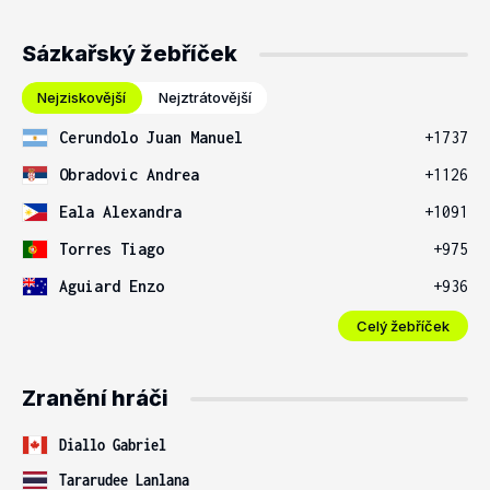
Sázkařský žebříček
Nejziskovější
Nejztrátovější
Cerundolo Juan Manuel
+1737
Obradovic Andrea
+1126
Eala Alexandra
+1091
Torres Tiago
+975
Aguiard Enzo
+936
Celý žebříček
Zranění hráči
Diallo Gabriel
Tararudee Lanlana