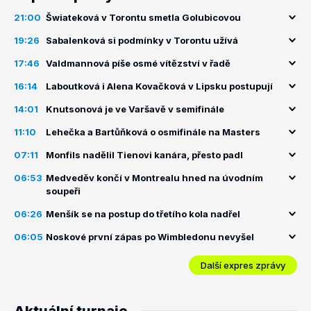
21:00
Šwiateková v Torontu smetla Golubicovou
19:26
Sabalenková si podmínky v Torontu užívá
17:46
Valdmannová píše osmé vítězství v řadě
16:14
Laboutková i Alena Kovačková v Lipsku postupují
14:01
Knutsonová je ve Varšavě v semifinále
11:10
Lehečka a Bartůňková o osmifinále na Masters
07:11
Monfils nadělil Tienovi kanára, přesto padl
06:53
Medveděv končí v Montrealu hned na úvodním
soupeři
06:26
Menšík se na postup do třetího kola nadřel
06:05
Noskové první zápas po Wimbledonu nevyšel
Další expres zprávy