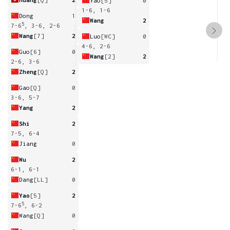
Yao
[5]
0
1-6, 1-6
Dong
1
Wang
2
5
7-6
, 3-6, 2-6
Wang
[7]
2
Luo
[WC]
0
4-6, 2-6
Guo
[6]
0
Wang
[2]
2
2-6, 3-6
Zheng
[Q]
2
Gao
[Q]
0
3-6, 5-7
Yang
2
Shi
2
7-5, 6-4
Jiang
0
Wu
2
6-1, 6-1
Dang
[LL]
0
Yao
[5]
2
5
7-6
, 6-2
Wang
[Q]
0