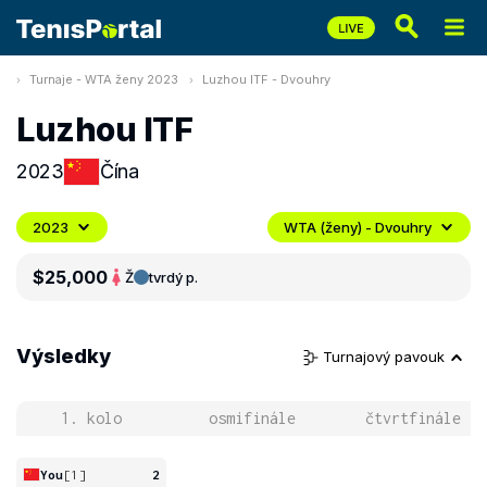
Turnaje - WTA ženy 2023
Luzhou ITF - Dvouhry
Luzhou ITF
2023
Čína
2023
WTA (ženy) - Dvouhry
$25,000
Ž
tvrdý p.
Výsledky
Turnajový pavouk
1. kolo
osmifinále
čtvrtfinále
You
[1]
2