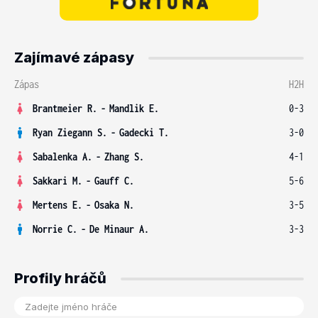
Zajímavé zápasy
Zápas
H2H
Brantmeier R.
-
Mandlik E.
0-3
Ryan Ziegann S.
-
Gadecki T.
3-0
Sabalenka A.
-
Zhang S.
4-1
Sakkari M.
-
Gauff C.
5-6
Mertens E.
-
Osaka N.
3-5
Norrie C.
-
De Minaur A.
3-3
Profily hráčů