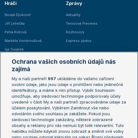
Hráči
Zprávy
Novak Djokovič
Aktuality
Jiří Lehečka
Tenisová Previews
Petra Kvitová
Rozhovory
Markéta Vondroušová
Express zprávy
Iga Swiatek
Marie Bouzková
Ochrana vašich osobních údajů nás
Žebříčky
Kalendář turnajů
zajímá
My a naši partneři
997
ukládáme do vašeho zařízení
Žebříček ATP (muži)
Australian Open
osobní údaje, jako jsou údaje o prohlížení nebo jedinečné
Žebříček WTA (ženy)
French Open
identifikátory, a máme k nim přístup. Výběr Souhlasím
umožňuje, aby sledovací technologie podporovaly účely
Sázkařský žebříček
Wimbledon
uvedené v části My a naši partneři zpracováváme údaje za
US Open
účelem poskytování. Výběrem Zamítnout vše nebo
odvoláním svého souhlasu je zakážete. Pokud jsou
Turnaj mistrů
sledovací technologie zakázány, některé zobrazené
Turnaj mistryň
obsahy a reklamy pro vás nemusí být tolik relevantní. Tuto
Aktualní trendy
nabídku můžete kdykoli znovu zobrazit a změnit své volby
nebo souhlas odvolat kliknutím na odkaz Řízení předvoleb