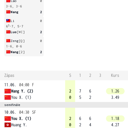
Cao
0
3-6, 3-6
Wang
2
Li
0
3
6
-7, 5-7
Luo
[WC]
2
Zeng
[Q]
0
1-6, 0-6
Wang
[2]
2
Zápas
S
1
2
3
Kurs
11.06.
04:00
F
Wang Y. (2)
2
7
6
1.26
You X. (1)
0
5
2
3.49
semifinále
10.06.
04:30
SF
You X. (1)
2
6
6
1.18
Huang Y.
0
2
4
4.27