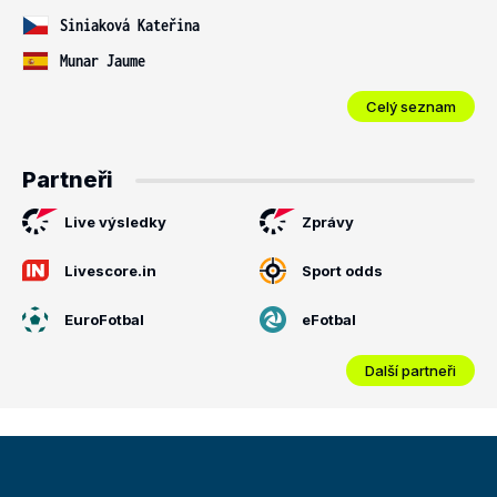
Siniaková Kateřina
Munar Jaume
Celý seznam
Partneři
Live výsledky
Zprávy
Livescore.in
Sport odds
EuroFotbal
eFotbal
Další partneři