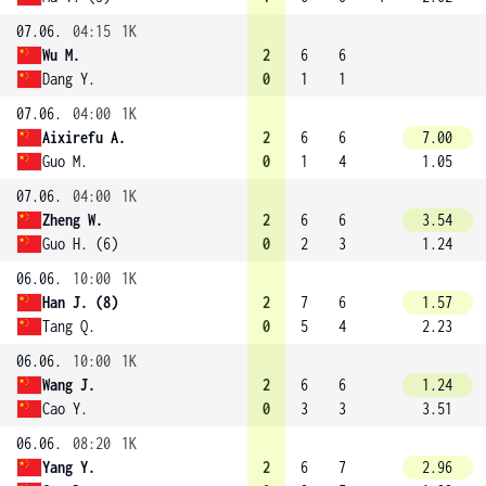
07.06.
04:15
1K
Wu M.
2
6
6
Dang Y.
0
1
1
07.06.
04:00
1K
Aixirefu A.
2
6
6
7.00
Guo M.
0
1
4
1.05
07.06.
04:00
1K
Zheng W.
2
6
6
3.54
Guo H. (6)
0
2
3
1.24
06.06.
10:00
1K
Han J. (8)
2
7
6
1.57
Tang Q.
0
5
4
2.23
06.06.
10:00
1K
Wang J.
2
6
6
1.24
Cao Y.
0
3
3
3.51
06.06.
08:20
1K
Yang Y.
2
6
7
2.96