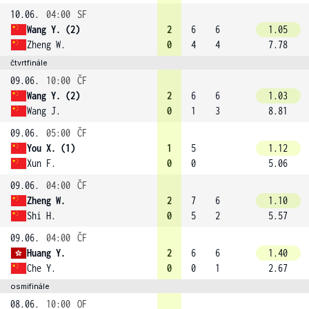
10.06.
04:00
SF
Wang Y. (2)
2
6
6
1.05
Zheng W.
0
4
4
7.78
čtvrtfinále
09.06.
10:00
ČF
Wang Y. (2)
2
6
6
1.03
Wang J.
0
1
3
8.81
09.06.
05:00
ČF
You X. (1)
1
5
1.12
Xun F.
0
0
5.06
09.06.
04:00
ČF
Zheng W.
2
7
6
1.10
Shi H.
0
5
2
5.57
09.06.
04:00
ČF
Huang Y.
2
6
6
1.40
Che Y.
0
0
1
2.67
osmifinále
08.06.
10:00
OF