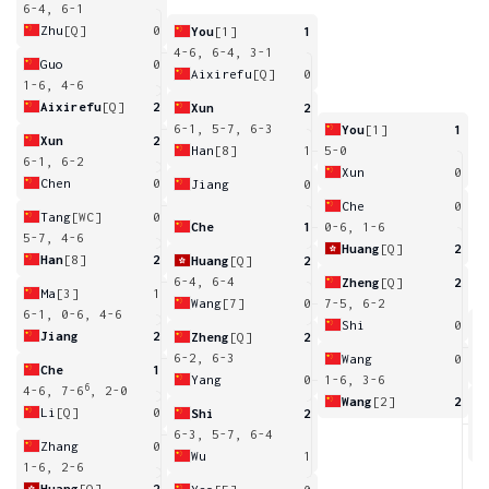
6-4, 6-1
Zhu
[Q]
0
You
[1]
1
4-6, 6-4, 3-1
Guo
0
Aixirefu
[Q]
0
1-6, 4-6
Aixirefu
[Q]
2
Xun
2
6-1, 5-7, 6-3
You
[1]
1
Xun
2
Han
[8]
1
5-0
6-1, 6-2
Xun
0
Chen
0
Jiang
0
Che
0
Tang
[WC]
0
Che
1
0-6, 1-6
5-7, 4-6
Huang
[Q]
2
Han
[8]
2
Huang
[Q]
2
6-4, 6-4
Zheng
[Q]
2
Ma
[3]
1
Wang
[7]
0
7-5, 6-2
6-1, 0-6, 4-6
Shi
0
Jiang
2
Zheng
[Q]
2
6
6-2, 6-3
Wang
0
Che
1
Yang
0
1-6, 3-6
6
4-6, 7-6
, 2-0
Wang
[2]
2
Li
[Q]
0
Shi
2
4
6-3, 5-7, 6-4
Zhang
0
Wu
1
1-6, 2-6
Huang
[Q]
2