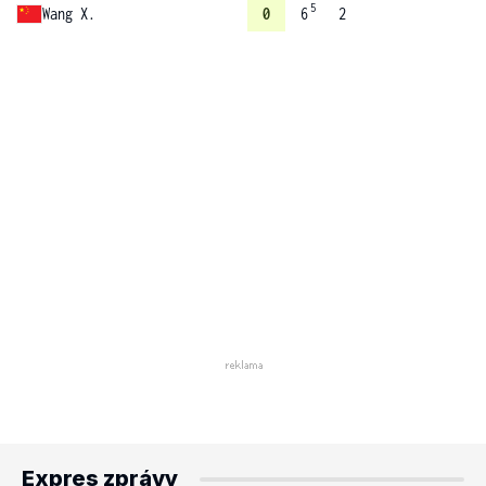
5
Wang X.
0
6
2
Expres zprávy