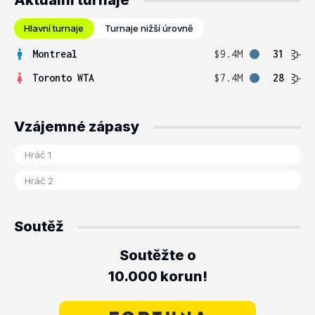
Aktuální turnaje
Hlavní turnaje
Turnaje nižší úrovně
Montreal
$9.4M
31
Toronto WTA
$7.4M
28
Vzájemné zápasy
Soutěž
Soutěžte o
10.000 korun!