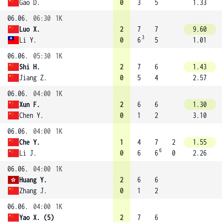
Gao D.
0
3
5
1.33
06.06.
06:30
1K
Luo X.
2
7
7
9.60
3
Li Y.
0
6
5
1.01
06.06.
05:30
1K
Shi H.
2
7
6
1.43
Jiang Z.
0
5
4
2.57
06.06.
04:00
1K
Xun F.
2
6
6
1.30
Chen Y.
0
1
2
3.10
06.06.
04:00
1K
Che Y.
1
4
7
2
1.55
6
Li J.
0
6
6
0
2.26
06.06.
04:00
1K
Huang Y.
2
6
6
Zhang J.
0
1
2
06.06.
04:00
1K
Yao X. (5)
2
7
6