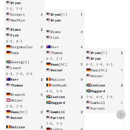
Bryan
7-5, 7-6
Ginepri
0
Bryan
[1]
1
MacPhie
Bryan
Blake
2
Blake
0
Fish
Fish
6-4, 6-3
Burgsmuller
0
Kerr
0
Popp
Thomas
Bryan
[1]
2
6-3, 2-3
Bryan
Koenig
[4]
1
Haas
[WC]
1
6-3, 3-6, 6-2
Leach
Weiner
Haas
[WC]
1
6-4, 3-6, 4-6
Weiner
Kerr
2
Malisse
0
Thomas
VanHoudt
Coetzee
2
4-6, 2-6
Haggard
Braasch
0
Coetzee
2
7-6, 4-6, 7-5
Melzer
Haggard
Gambill
1
3-6, 3-6
Parrott
Haas
[WC]
2
Gambill
2
Weiner
Parrott
7-5, 7-5
Malisse
2
Kiefer
0