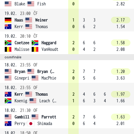
Blake
/
Fish
0
2.82
19.02.
23:00
ČF
Haas
/
Weiner
1
3
3
2.17
Kerr
/
Thomas
0
6
2
1.54
19.02.
20:10
ČF
Coetzee
/
Haggard
2
6
6
1.58
Malisse
/
VanHoudt
0
4
2
2.08
osmifinále
18.02.
23:55
OF
Bryan
/
Bryan (1)
2
7
7
1.20
Ginepri
/
MacPhie
0
5
6
3.63
18.02.
23:55
OF
Kerr
/
Thomas
2
4
6
6
1.97
Koenig
/
Leach (4)
1
6
3
4
1.66
18.02.
21:30
OF
Gambill
/
Parrott
2
7
6
1.63
Perry
/
Shimada
0
6
4
2.01
18.02.
18:50
OF