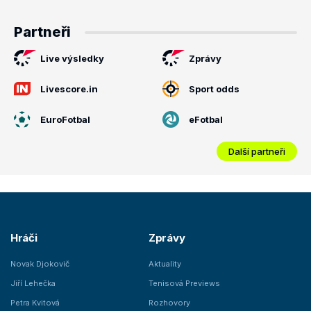
Partneři
Live výsledky
Zprávy
Livescore.in
Sport odds
EuroFotbal
eFotbal
Další partneři
Hráči
Zprávy
Novak Djokovič
Aktuality
Jiří Lehečka
Tenisová Previews
Petra Kvitová
Rozhovory