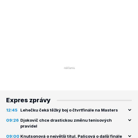
Expres zprávy
12:45
Lehečku čeká těžký boj o čtvrtfinále na Masters
09:26
Djokovič chce drastickou změnu tenisových
pravidel
09:00
Knutsonová o největší titul, Palicová o další finále