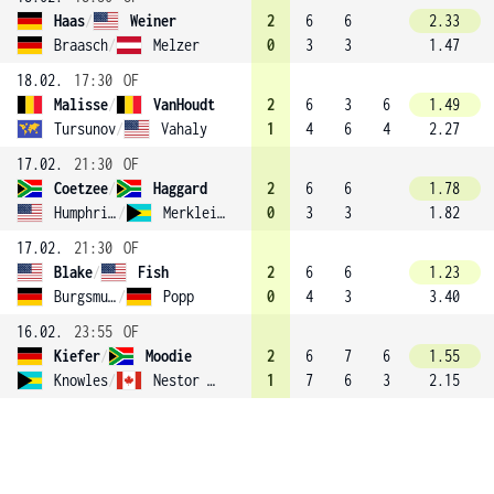
Haas
/
Weiner
2
6
6
2.33
Braasch
/
Melzer
0
3
3
1.47
18.02.
17:30
OF
Malisse
/
VanHoudt
2
6
3
6
1.49
Tursunov
/
Vahaly
1
4
6
4
2.27
17.02.
21:30
OF
Coetzee
/
Haggard
2
6
6
1.78
Humphries
/
Merklein (3)
0
3
3
1.82
17.02.
21:30
OF
Blake
/
Fish
2
6
6
1.23
Burgsmuller
/
Popp
0
4
3
3.40
16.02.
23:55
OF
Kiefer
/
Moodie
2
6
7
6
1.55
Knowles
/
Nestor (2)
1
7
6
3
2.15