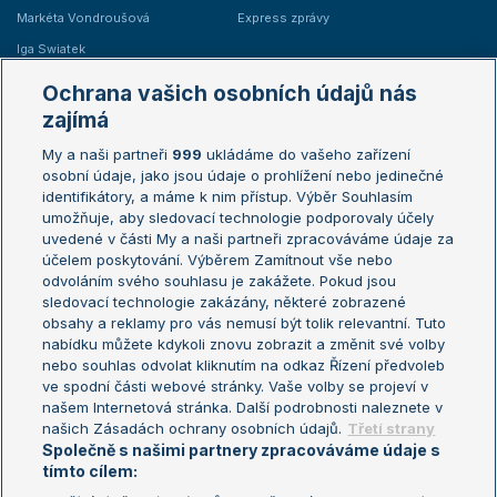
Markéta Vondroušová
Express zprávy
Iga Swiatek
Marie Bouzková
Ochrana vašich osobních údajů nás
Žebříčky
Kalendář turnajů
zajímá
My a naši partneři
999
ukládáme do vašeho zařízení
Žebříček ATP (muži)
Australian Open
osobní údaje, jako jsou údaje o prohlížení nebo jedinečné
Žebříček WTA (ženy)
French Open
identifikátory, a máme k nim přístup. Výběr Souhlasím
umožňuje, aby sledovací technologie podporovaly účely
Sázkařský žebříček
Wimbledon
uvedené v části My a naši partneři zpracováváme údaje za
US Open
účelem poskytování. Výběrem Zamítnout vše nebo
odvoláním svého souhlasu je zakážete. Pokud jsou
Turnaj mistrů
sledovací technologie zakázány, některé zobrazené
Turnaj mistryň
obsahy a reklamy pro vás nemusí být tolik relevantní. Tuto
Aktualní trendy
nabídku můžete kdykoli znovu zobrazit a změnit své volby
nebo souhlas odvolat kliknutím na odkaz Řízení předvoleb
ve spodní části webové stránky. Vaše volby se projeví v
Fotbalové přestupy
našem Internetová stránka. Další podrobnosti naleznete v
Livesport Daily
našich Zásadách ochrany osobních údajů.
Třetí strany
Společně s našimi partnery zpracováváme údaje s
LS Prague Open
tímto cílem: