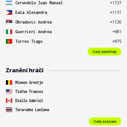
Cerundolo Juan Manuel
+1737
Eala Alexandra
+1131
Obradovic Andrea
+1126
Guerrieri Andrea
+981
Torres Tiago
+975
Celý žebříček
Zranění hráči
Minnen Greetje
Tiafoe Frances
Diallo Gabriel
Tararudee Lanlana
Celý seznam