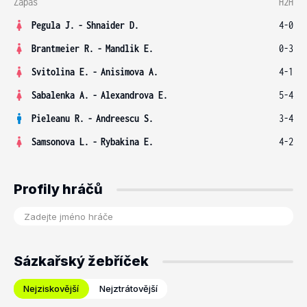
Zápas
H2H
Pegula J.
-
Shnaider D.
4-0
Brantmeier R.
-
Mandlik E.
0-3
Svitolina E.
-
Anisimova A.
4-1
Sabalenka A.
-
Alexandrova E.
5-4
Pieleanu R.
-
Andreescu S.
3-4
Samsonova L.
-
Rybakina E.
4-2
Profily hráčů
Sázkařský žebříček
Nejziskovější
Nejztrátovější