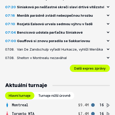
07:20
Siniaková po nešťastné skreči slaví drtivé vítězství
07:16
Menšík parádně zvládl nebezpečnou hrozbu
07:10
Rozjetá Ealaová urvala sedmou výhru v řadě
07:04
Bencicová udolala parťačku Siniakové
07:00
Gauffová si znovu poradila se Sakkariovou
07.08.
Van De Zandschulp vyřadil Hurkacze, vyhlíží Menšíka
07.08.
Shelton v Montrealu nezaváhal
Další expres zprávy
Aktuální turnaje
Hlavní turnaje
Turnaje nižší úrovně
Montreal
$9.4M
16
Toronto WTA
$7.4M
16