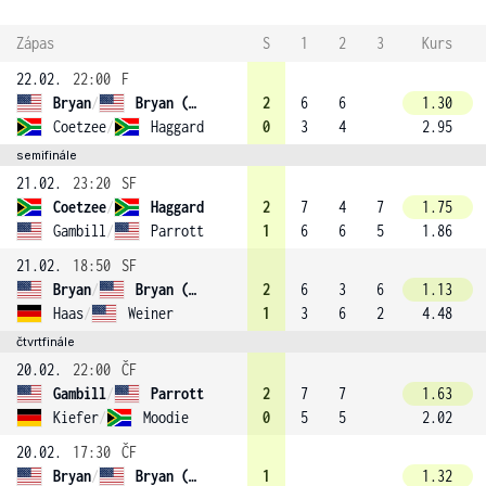
Zápas
S
1
2
3
Kurs
22.02.
22:00
F
Bryan
/
Bryan (1)
2
6
6
1.30
Coetzee
/
Haggard
0
3
4
2.95
semifinále
21.02.
23:20
SF
Coetzee
/
Haggard
2
7
4
7
1.75
Gambill
/
Parrott
1
6
6
5
1.86
21.02.
18:50
SF
Bryan
/
Bryan (1)
2
6
3
6
1.13
Haas
/
Weiner
1
3
6
2
4.48
čtvrtfinále
20.02.
22:00
ČF
Gambill
/
Parrott
2
7
7
1.63
Kiefer
/
Moodie
0
5
5
2.02
20.02.
17:30
ČF
Bryan
/
Bryan (1)
1
1.32