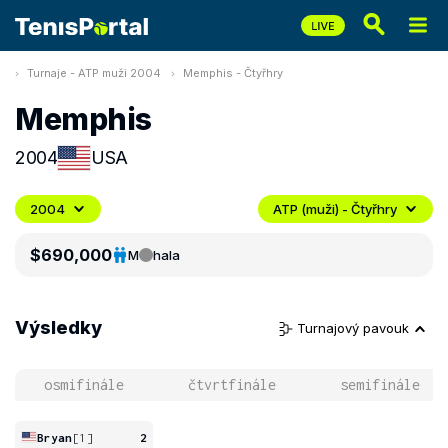
Turnaje - ATP muži 2004
Memphis - Čtyřhry
Memphis
2004
USA
2004
ATP (muži) - Čtyřhry
$690,000
M
hala
Výsledky
Turnajový pavouk
osmifinále
čtvrtfinále
semifinále
Bryan
[1]
2