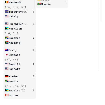
VanHoudt
Moodie
6-4, 3-6, 6-4
6
Tursunov
[WC]
1
Vahaly
Humphries
[3]
0
Merklein
3-6, 3-6
Coetzee
2
Haggard
Perry
0
Shimada
6-7, 4-6
Gambill
2
Parrott
Kiefer
2
Moodie
6-7, 7-6, 6-3
Knowles
[2]
1
Nestor