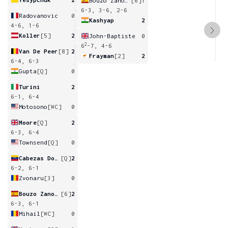
Bouzo Zanotti
[6]
1
6-3, 3-6, 2-6
Radovanovic
0
Kashyap
2
4-6, 1-6
Koller
[5]
2
John-Baptiste
0
2
6
-7, 4-6
Van De Peer
[8]
2
Frayman
[2]
2
6-4, 6-3
Gupta
[Q]
0
Turini
2
6-1, 6-4
Motosono
[WC]
0
Moore
[Q]
2
6-3, 6-4
Townsend
[Q]
0
Cabezas Dominguez
[Q]
2
6-2, 6-1
Zvonaru
[3]
0
Bouzo Zanotti
[6]
2
6-3, 6-1
Mihail
[WC]
0