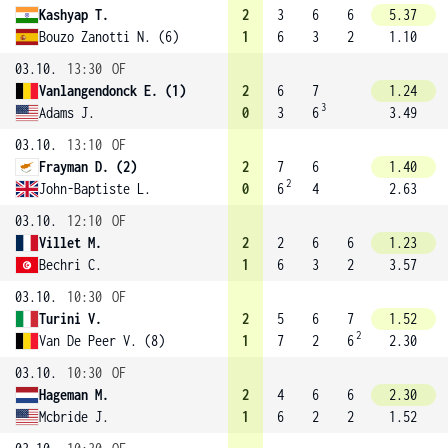
Kashyap T.
2
3
6
6
5.37
Bouzo Zanotti N. (6)
1
6
3
2
1.10
03.10.
13:30
OF
Vanlangendonck E. (1)
2
6
7
1.24
3
Adams J.
0
3
6
3.49
03.10.
13:10
OF
Frayman D. (2)
2
7
6
1.40
2
John-Baptiste L.
0
6
4
2.63
03.10.
12:10
OF
Villet M.
2
2
6
6
1.23
Bechri C.
1
6
3
2
3.57
03.10.
10:30
OF
Turini V.
2
5
6
7
1.52
2
Van De Peer V. (8)
1
7
2
6
2.30
03.10.
10:30
OF
Hageman M.
2
4
6
6
2.30
Mcbride J.
1
6
2
2
1.52