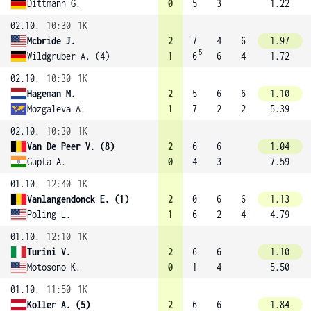
Dittmann G.
0
5
3
1.22
02.10.
10:30
1K
Mcbride J.
2
7
4
6
1.97
5
Wildgruber A. (4)
1
6
6
4
1.72
02.10.
10:30
1K
Hageman M.
2
5
6
6
1.10
Mozgaleva A.
1
7
2
2
5.39
02.10.
10:30
1K
Van De Peer V. (8)
2
6
6
1.04
Gupta A.
0
4
3
7.59
01.10.
12:40
1K
Vanlangendonck E. (1)
2
0
6
6
1.13
Poling L.
1
6
2
4
4.79
01.10.
12:10
1K
Turini V.
2
6
6
1.10
Motosono K.
0
1
4
5.50
01.10.
11:50
1K
Koller A. (5)
2
6
6
1.84