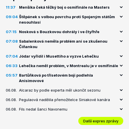
11:37
Menšíka čeká těžký boj o osmifinále na Masters
09:04
Štěpánek s volbou povrchu proti Spojeným státům
nesouhlasí
07:15
Nosková s Bouzkovou dohrály i ve čtyřhře
07:08
Sabalenková neměla problém ani se zkušenou
Číňankou
07:04
Jódar vyřídil i Musettiho a vyzve Lehečku
06:33
Lehečka neměl problém, v Montrealu je v osmifinále
05:57
Bartůňková po třísetovém boji podlehla
Anisimovové
06.08.
Alcaraz by podle experta měl ukončit sezonu
06.08.
Pegulaová nadělila přemožitelce Siniakové kanára
06.08.
Fils nedal šanci Navonemu
Další expres zprávy