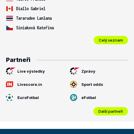
Diallo Gabriel
Tararudee Lanlana
Siniaková Kateřina
Celý seznam
Partneři
Live výsledky
Zprávy
Livescore.in
Sport odds
EuroFotbal
eFotbal
Další partneři