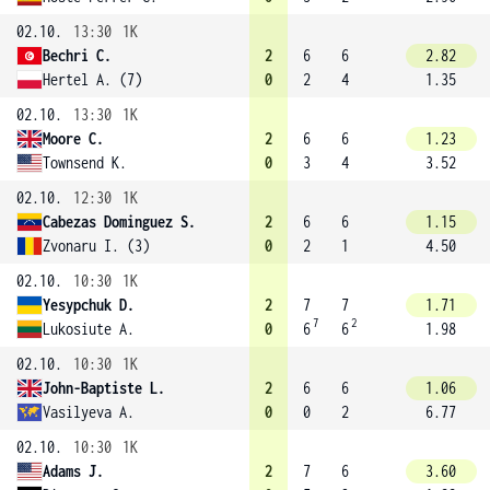
02.10.
13:30
1K
Bechri C.
2
6
6
2.82
Hertel A. (7)
0
2
4
1.35
02.10.
13:30
1K
Moore C.
2
6
6
1.23
Townsend K.
0
3
4
3.52
02.10.
12:30
1K
Cabezas Dominguez S.
2
6
6
1.15
Zvonaru I. (3)
0
2
1
4.50
02.10.
10:30
1K
Yesypchuk D.
2
7
7
1.71
7
2
Lukosiute A.
0
6
6
1.98
02.10.
10:30
1K
John-Baptiste L.
2
6
6
1.06
Vasilyeva A.
0
0
2
6.77
02.10.
10:30
1K
Adams J.
2
7
6
3.60