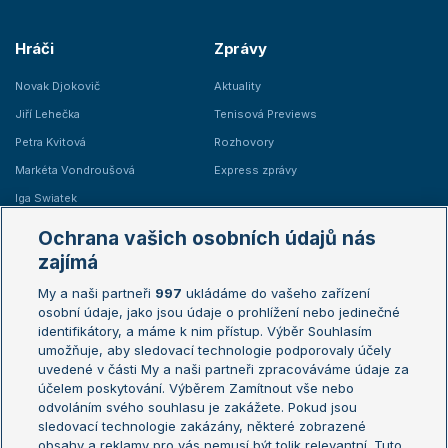
Hráči
Zprávy
Novak Djokovič
Aktuality
Jiří Lehečka
Tenisová Previews
Petra Kvitová
Rozhovory
Markéta Vondroušová
Express zprávy
Iga Swiatek
Marie Bouzková
Ochrana vašich osobních údajů nás
Žebříčky
Kalendář turnajů
zajímá
My a naši partneři
997
ukládáme do vašeho zařízení
Žebříček ATP (muži)
Australian Open
osobní údaje, jako jsou údaje o prohlížení nebo jedinečné
Žebříček WTA (ženy)
French Open
identifikátory, a máme k nim přístup. Výběr Souhlasím
umožňuje, aby sledovací technologie podporovaly účely
Sázkařský žebříček
Wimbledon
uvedené v části My a naši partneři zpracováváme údaje za
US Open
účelem poskytování. Výběrem Zamítnout vše nebo
odvoláním svého souhlasu je zakážete. Pokud jsou
Turnaj mistrů
sledovací technologie zakázány, některé zobrazené
Turnaj mistryň
obsahy a reklamy pro vás nemusí být tolik relevantní. Tuto