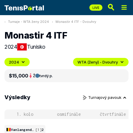
Turnaje - WTA ženy 2024
Monastir 4 ITF - Dvouhry
Monastir 4 ITF
2024
Tunisko
2024
WTA (ženy) - Dvouhry
$15,000
Ž
tvrdý p.
Výsledky
Turnajový pavouk
1. kolo
osmifinále
čtvrtfinále
Vanlangendonck
[1]
2