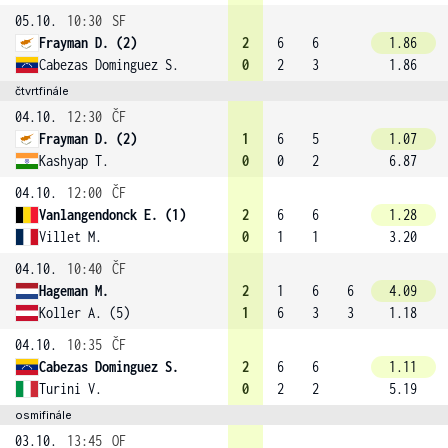
05.10.
10:30
SF
Frayman D. (2)
2
6
6
1.86
Cabezas Dominguez S.
0
2
3
1.86
čtvrtfinále
04.10.
12:30
ČF
Frayman D. (2)
1
6
5
1.07
Kashyap T.
0
0
2
6.87
04.10.
12:00
ČF
Vanlangendonck E. (1)
2
6
6
1.28
Villet M.
0
1
1
3.20
04.10.
10:40
ČF
Hageman M.
2
1
6
6
4.09
Koller A. (5)
1
6
3
3
1.18
04.10.
10:35
ČF
Cabezas Dominguez S.
2
6
6
1.11
Turini V.
0
2
2
5.19
osmifinále
03.10.
13:45
OF