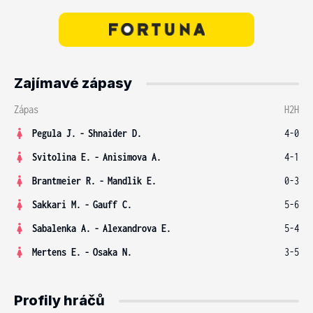
Zajímavé zápasy
Zápas
H2H
Pegula J.
-
Shnaider D.
4-0
Svitolina E.
-
Anisimova A.
4-1
Brantmeier R.
-
Mandlik E.
0-3
Sakkari M.
-
Gauff C.
5-6
Sabalenka A.
-
Alexandrova E.
5-4
Mertens E.
-
Osaka N.
3-5
Profily hráčů