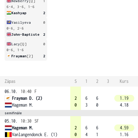
Newberry
[Q]
1
6-4, 3-6, 1-6
Kashyap
2
Vasilyeva
0
0-6, 2-6
John-Baptiste
2
Lacy
[Q]
0
0-6, 1-6
Frayman
[2]
2
Zápas
S
1
2
3
Kurs
06.10.
10:40
F
Frayman D. (2)
2
6
6
1.19
Hageman M.
0
3
0
4.18
semifinále
05.10.
10:30
SF
Hageman M.
2
6
6
4.59
Vanlangendonck E. (1)
0
4
1
1.16