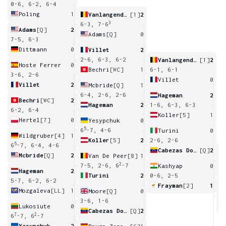
0-6, 6-2, 6-4
Poling
1
Vanlangendonck
[1]
2
3
6-3, 7-6
Adams
[Q]
2
Adams
[Q]
0
7-5, 6-3
Dittmann
0
Villet
2
2-6, 6-3, 6-2
Vanlangendonck
[1]
2
Hoste Ferrer
0
Bechri
[WC]
1
6-1, 6-1
3-6, 2-6
Villet
0
Villet
2
Mcbride
[Q]
1
6-4, 2-6, 2-6
Hageman
2
Bechri
[WC]
2
Hageman
2
1-6, 6-3, 6-3
6-2, 6-4
Koller
[5]
1
Hertel
[7]
0
Yesypchuk
0
5
6
-7, 4-6
Turini
0
Wildgruber
[4]
1
Koller
[5]
2
2-6, 2-6
5
6
-7, 6-4, 4-6
Cabezas Dominguez
[Q]
2
Mcbride
[Q]
2
Van De Peer
[8]
1
4
2
7-5, 2-6, 6
-7
Kashyap
0
Hageman
2
Turini
2
0-6, 2-5
5-7, 6-2, 6-2
Frayman
[2]
1
Mozgaleva
[LL]
1
Moore
[Q]
0
2
3-6, 1-6
Lukosiute
0
Cabezas Dominguez
[Q]
2
7
2
6
-7, 6
-7
Yesypchuk
2