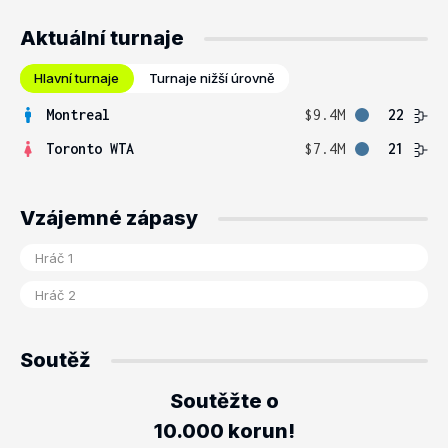
Aktuální turnaje
Hlavní turnaje
Turnaje nižší úrovně
Montreal
$9.4M
22
Toronto WTA
$7.4M
21
Vzájemné zápasy
Soutěž
Soutěžte o
10.000 korun!