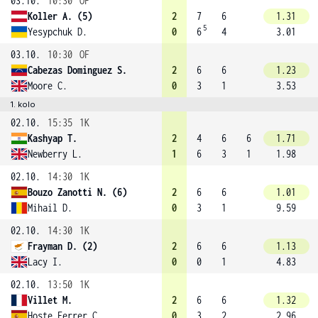
03.10.
10:30
OF
Koller A. (5)
2
7
6
1.31
5
Yesypchuk D.
0
6
4
3.01
03.10.
10:30
OF
Cabezas Dominguez S.
2
6
6
1.23
Moore C.
0
3
1
3.53
1. kolo
02.10.
15:35
1K
Kashyap T.
2
4
6
6
1.71
Newberry L.
1
6
3
1
1.98
02.10.
14:30
1K
Bouzo Zanotti N. (6)
2
6
6
1.01
Mihail D.
0
3
1
9.59
02.10.
14:30
1K
Frayman D. (2)
2
6
6
1.13
Lacy I.
0
0
1
4.83
02.10.
13:50
1K
Villet M.
2
6
6
1.32
Hoste Ferrer C.
0
3
2
2.96