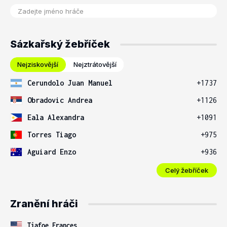
Sázkařský žebříček
Nejziskovější
Nejztrátovější
Cerundolo Juan Manuel
+1737
Obradovic Andrea
+1126
Eala Alexandra
+1091
Torres Tiago
+975
Aguiard Enzo
+936
Celý žebříček
Zranění hráči
Tiafoe Frances